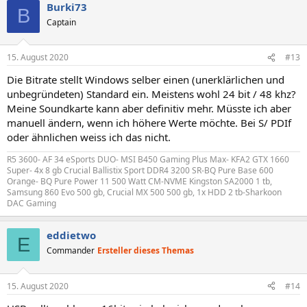
Burki73
B
Captain
15. August 2020
#13
Die Bitrate stellt Windows selber einen (unerklärlichen und
unbegründeten) Standard ein. Meistens wohl 24 bit / 48 khz?
Meine Soundkarte kann aber definitiv mehr. Müsste ich aber
manuell ändern, wenn ich höhere Werte möchte. Bei S/ PDIf
oder ähnlichen weiss ich das nicht.
R5 3600- AF 34 eSports DUO- MSI B450 Gaming Plus Max- KFA2 GTX 1660
Super- 4x 8 gb Crucial Ballistix Sport DDR4 3200 SR-BQ Pure Base 600
Orange- BQ Pure Power 11 500 Watt CM-NVME Kingston SA2000 1 tb,
Samsung 860 Evo 500 gb, Crucial MX 500 500 gb, 1x HDD 2 tb-Sharkoon
DAC Gaming
eddietwo
E
Commander
Ersteller dieses Themas
15. August 2020
#14