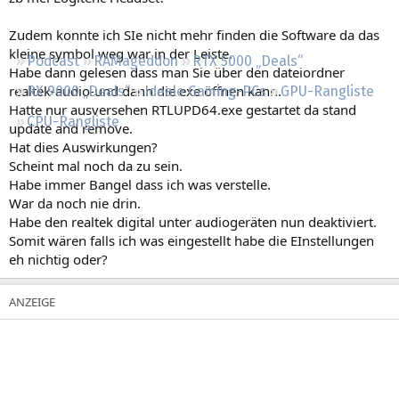
Regeln
Zudem konnte ich SIe nicht mehr finden die Software da das
kleine symbol weg war in der Leiste.
Podcast
RAMageddon
RTX 5000 „Deals“
Habe dann gelesen dass man Sie über den dateiordner
realtek-audio-und dann die exe öffnen kann.
RX 9000 „Deals“
Ideale Gaming-PCs
GPU-Rangliste
Hatte nur ausversehen RTLUPD64.exe gestartet da stand
CPU-Rangliste
update and remove.
Hat dies Auswirkungen?
Scheint mal noch da zu sein.
Habe immer Bangel dass ich was verstelle.
War da noch nie drin.
Habe den realtek digital unter audiogeräten nun deaktiviert.
Somit wären falls ich was eingestellt habe die EInstellungen
eh nichtig oder?