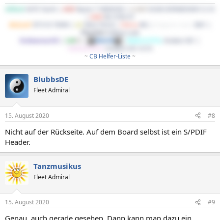
ASRock
X470 Taichi |
AMD
Ryzen 7 5800X3D |
G.Skill
32GB DDR4@3600 CL16
|
AMD
RX 5700 XT
BeQuiet!
SP E10 700W |
LG
34GL750-B |
Cherry
KB |
Endgame Gear
XM1 |
Phanteks
Enthoo Luxe
EndeavourOS
|
LM
DE
|
Win10
|
WaKü1(CPU)
: Kraken X61 |
WaKü2(GPU)
: Kraken X41+G10
~
CB Helfer-Liste
~​
BlubbsDE
Fleet Admiral
15. August 2020
#8
Nicht auf der Rückseite. Auf dem Board selbst ist ein S/PDIF
Header.
Tanzmusikus
Fleet Admiral
15. August 2020
#9
Genau, auch gerade gesehen. Dann kann man dazu ein