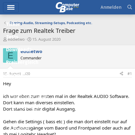
Hauptmenü
Anmelden
Gaming-Audio, Streaming-Setups, Podcasting etc.
Ticker
Frage zum Realtek Treiber
Tests
E
E
eddietwo
15. August 2020
r
r
Downloads
s
s
eddietwo
E
t
t
Commander
e
e
Preisvergleich
l
l
l
l
15. August 2020
#1
Forum
e
t
r
a
Hey
Aktuelles
m
ich war eben zum ersten mal in der Realtek AUDIO Software.
Empfohlene Inhalte
Dort kann man diverses einstellen.
Neue Beiträge
Dort stand bei mir digital Ausgang.
Neueste Aktivitäten
Gehen die Settings ( bass etc ) die man dort einstellt nur auf
die Audioausgänge vom Baord und Frontpanel oder auch auf
Leserartikel
zb mei Logitehc Headset?