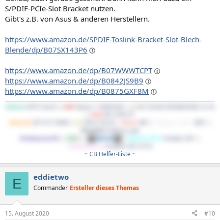
S/PDIF-PCIe-Slot Bracket nutzen.
Gibt's z.B. von Asus & anderen Herstellern.
https://www.amazon.de/SPDIF-Toslink-Bracket-Slot-Blech-
Blende/dp/B07SX143P6
https://www.amazon.de/dp/B07WWWTCPT
https://www.amazon.de/dp/B0842JS9B9
https://www.amazon.de/dp/B0875GXF8M
ASRock
X470 Taichi |
AMD
Ryzen 7 5800X3D |
G.Skill
32GB DDR4@3600 CL16
|
AMD
RX 5700 XT
BeQuiet!
SP E10 700W |
LG
34GL750-B |
Cherry
KB |
Endgame Gear
XM1 |
Phanteks
Enthoo Luxe
EndeavourOS
|
LM
DE
|
Win10
|
WaKü1(CPU)
: Kraken X61 |
WaKü2(GPU)
: Kraken X41+G10
~
CB Helfer-Liste
~​
eddietwo
E
Commander
Ersteller dieses Themas
15. August 2020
#10