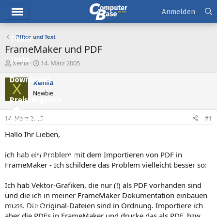
Hauptmenü
Anmelden
Office und Text
Ticker
FrameMaker und PDF
Tests
E
E
Xenia
14. März 2005
r
r
Downloads
s
s
Xenia
X
t
t
Newbie
e
e
Preisvergleich
l
l
l
l
14. März 2005
#1
Forum
e
t
r
a
Hallo Ihr Lieben,
Aktuelles
m
ich hab ein Problem mit dem Importieren von PDF in
Empfohlene Inhalte
FrameMaker - Ich schildere das Problem vielleicht besser so:
Neue Beiträge
Ich hab Vektor-Grafiken, die nur (!) als PDF vorhanden sind
Neueste Aktivitäten
und die ich in meiner FrameMaker Dokumentation einbauen
muss. Die Original-Dateien sind in Ordnung. Importiere ich
Leserartikel
aber die PDFs in FrameMaker und drucke das als PDF, bzw.