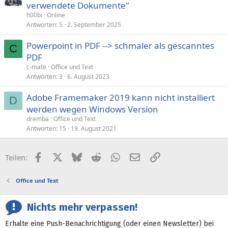
verwendete Dokumente"
h00bi
Online
Antworten
5
2. September 2025
Powerpoint in PDF --> schmaler als gescanntes
C
PDF
c-mate
Office und Text
Antworten
3
6. August 2023
Adobe Framemaker 2019 kann nicht installiert
D
werden wegen Windows Version
dremba
Office und Text
Antworten
15
19. August 2021
Facebook
X (Twitter)
Bluesky
Reddit
WhatsApp
E-Mail
Link
Teilen:
Office und Text
Nichts mehr verpassen!
Erhalte eine Push-Benachrichtigung (oder einen Newsletter) bei