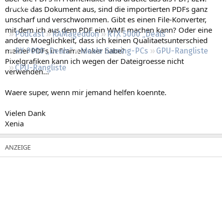
Regeln
drucke das Dokument aus, sind die importierten PDFs ganz
unscharf und verschwommen. Gibt es einen File-Konverter,
mit dem ich aus dem PDF ein WMF machen kann? Oder eine
Podcast
RAMageddon
RTX 5000 „Deals“
andere Moeglichkeit, dass ich keinen Qualitaetsunterschied
meiner PDFs in FrameMaker habe?
RX 9000 „Deals“
Ideale Gaming-PCs
GPU-Rangliste
Pixelgrafiken kann ich wegen der Dateigroesse nicht
CPU-Rangliste
verwenden...
Waere super, wenn mir jemand helfen koennte.
Vielen Dank
Xenia