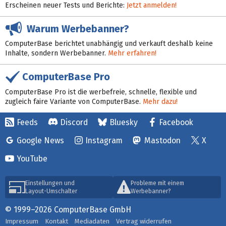
Erscheinen neuer Tests und Berichte:
Jetzt anmelden!
Warum Werbebanner?
ComputerBase berichtet unabhängig und verkauft deshalb keine
Inhalte, sondern Werbebanner.
Mehr erfahren!
ComputerBase Pro
ComputerBase Pro ist die werbefreie, schnelle, flexible und
zugleich faire Variante von ComputerBase.
Mehr dazu!
Feeds
Discord
Bluesky
Facebook
Google News
Instagram
Mastodon
X
YouTube
Einstellungen und
Probleme mit einem
Layout-Umschalter
Werbebanner?
© 1999–2026 ComputerBase GmbH
Impressum
Kontakt
Mediadaten
Vertrag widerrufen