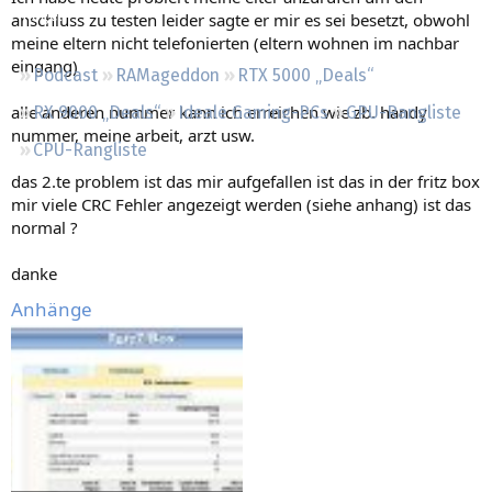
Regeln
anschluss zu testen leider sagte er mir es sei besetzt, obwohl
meine eltern nicht telefonierten (eltern wohnen im nachbar
eingang)
Podcast
RAMageddon
RTX 5000 „Deals“
alle anderen nummer kann ich erreichen wie zb. handy
RX 9000 „Deals“
Ideale Gaming-PCs
GPU-Rangliste
nummer, meine arbeit, arzt usw.
CPU-Rangliste
das 2.te problem ist das mir aufgefallen ist das in der fritz box
mir viele CRC Fehler angezeigt werden (siehe anhang) ist das
normal ?
danke
Anhänge