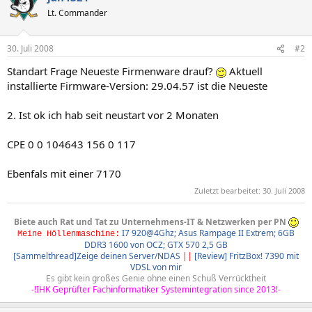
Lt. Commander
30. Juli 2008
#2
Standart Frage Neueste Firmenware drauf?
Aktuell
installierte Firmware-Version: 29.04.57 ist die Neueste
2. Ist ok ich hab seit neustart vor 2 Monaten
CPE 0 0 104643 156 0 117
Ebenfals mit einer 7170
Zuletzt bearbeitet:
30. Juli 2008
Biete auch Rat und Tat zu Unternehmens-IT & Netzwerken per PN
I7 920@4Ghz; Asus Rampage II Extrem; 6GB
Meine Höllenmaschine:
DDR3 1600 von OCZ; GTX 570 2,5 GB
[Sammelthread]Zeige deinen Server/NDAS
||
[Review] FritzBox! 7390 mit
VDSL von mir
Es gibt kein großes Genie ohne einen Schuß Verrücktheit​
-!IHK Geprüfter Fachinformatiker Systemintegration since 2013!-