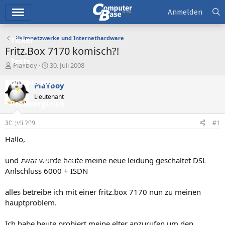
Hauptmenü
Anmelden
Heimnetzwerke und Internethardware
Ticker
Fritz.Box 7170 komisch?!
Tests
E
E
PlaYboy
30. Juli 2008
r
r
Downloads
s
s
PlaYboy
t
t
Lieutenant
e
e
Preisvergleich
l
l
l
l
30. Juli 2008
#1
Forum
e
t
r
a
Hallo,
Aktuelles
m
und zwar wurde heute meine neue leidung geschaltet DSL
Empfohlene Inhalte
Anlschluss 6000 + ISDN
Neue Beiträge
alles betreibe ich mit einer fritz.box 7170 nun zu meinen
Neueste Aktivitäten
hauptproblem.
Leserartikel
Ich habe heute probiert meine elter anzurufen um den