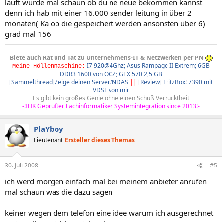
läuft würde mal schaun ob du ne neue bekommen kannst
denn ich hab mit einer 16.000 sender leitung in über 2
monaten( Ka ob die gespeichert werden ansonsten über 6)
grad mal 156
Biete auch Rat und Tat zu Unternehmens-IT & Netzwerken per PN
I7 920@4Ghz; Asus Rampage II Extrem; 6GB
Meine Höllenmaschine:
DDR3 1600 von OCZ; GTX 570 2,5 GB
[Sammelthread]Zeige deinen Server/NDAS
||
[Review] FritzBox! 7390 mit
VDSL von mir
Es gibt kein großes Genie ohne einen Schuß Verrücktheit​
-!IHK Geprüfter Fachinformatiker Systemintegration since 2013!-
PlaYboy
Lieutenant
Ersteller dieses Themas
30. Juli 2008
#5
ich werd morgen einfach mal bei meinem anbieter anrufen
mal schaun was die dazu sagen
keiner wegen dem telefon eine idee warum ich ausgerechnet