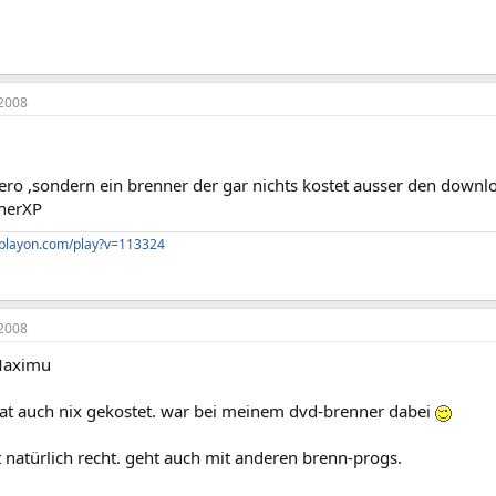
2008
ero ,sondern ein brenner der gar nichts kostet ausser den downl
nerXP
cplayon.com/play?v=113324
2008
Maximu
at auch nix gekostet. war bei meinem dvd-brenner dabei
 natürlich recht. geht auch mit anderen brenn-progs.