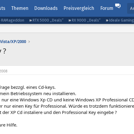
sts
Themen
Downloads
Preisvergleich
Forum
A
RAMageddon
RTX 5000 „Deals“
RX 9000 „Deals“
Ideale Gamin
Vista/XP/2000
 ?
2008
rage bezzgl. eines Cd-keys.
ein Betriebssystem neu installieren.
 nur eine Windows Xp CD und keine Windows XP Professional CD
r nur einen Key für Professional. Würde es trotzdem funktioniere
 der XP Cd instaliere und den Professional Key eingebe ?
re Hilfe.