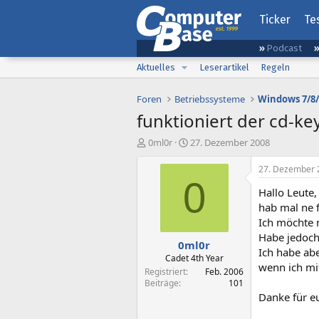
Ticker
Te
Podcast
Aktuelles
Leserartikel
Regeln
Foren
Betriebssysteme
Windows 7/8/
funktioniert der cd-key
E
E
0ml0r
27. Dezember 2008
r
r
s
s
27. Dezember 
t
t
0
Hallo Leute,
e
e
l
l
hab mal ne f
l
l
Ich möchte m
e
t
Habe jedoch
0ml0r
r
a
Ich habe abe
m
Cadet 4th Year
wenn ich mit
Registriert
Feb. 2006
Beiträge
101
Danke für eu