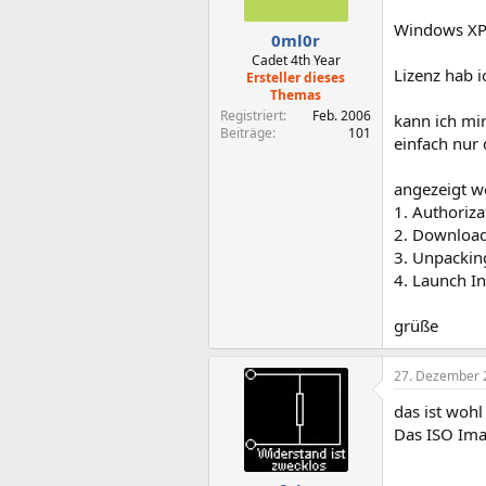
Windows XP 
0ml0r
Cadet 4th Year
Lizenz hab 
Ersteller dieses
Themas
Registriert
Feb. 2006
kann ich mir
Beiträge
101
einfach nur 
angezeigt we
1. Authoriza
2. Downloa
3. Unpackin
4. Launch In
grüße
27. Dezember 
das ist wohl
Das ISO Ima