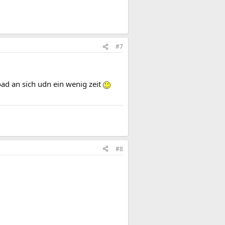
#7
oad an sich udn ein wenig zeit
#8