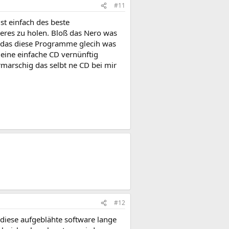
#11
t einfach des beste
res zu holen. Bloß das Nero was
t das diese Programme glecih was
eine einfache CD vernünftig
arschig das selbt ne CD bei mir
#12
 diese aufgeblähte software lange