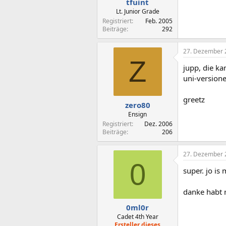
tfuint
Lt. Junior Grade
Registriert
Feb. 2005
Beiträge
292
27. Dezember 
Z
jupp, die ka
uni-versione
greetz
zero80
Ensign
Registriert
Dez. 2006
Beiträge
206
27. Dezember 
0
super. jo is
danke habt 
0ml0r
Cadet 4th Year
Ersteller dieses