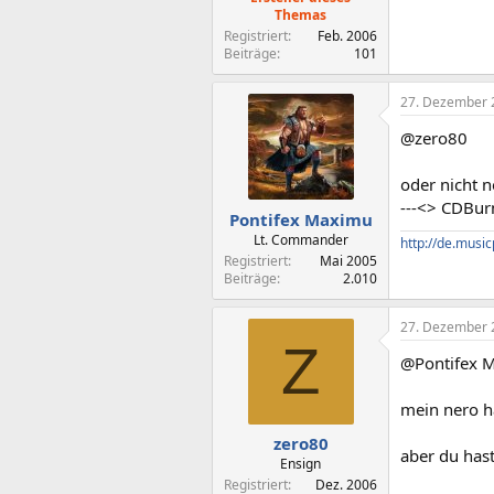
Themas
Registriert
Feb. 2006
Beiträge
101
27. Dezember 
@zero80
oder nicht n
---<> CDBur
Pontifex Maximu
Lt. Commander
http://de.musi
Registriert
Mai 2005
Beiträge
2.010
27. Dezember 
Z
@Pontifex 
mein nero h
zero80
aber du hast
Ensign
Registriert
Dez. 2006