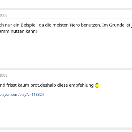
2008
ch nur ein Beispiel, da die meisten Nero benutzen. Im Grunde ist 
amm nutzen kann!
2008
 und frisst kaum brot,deshalb diese empfehlung
cplayon.com/play?v=113324