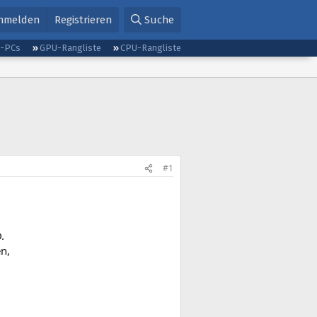
nmelden
Registrieren
Suche
g-PCs
GPU-Rangliste
CPU-Rangliste
#1
.
n,