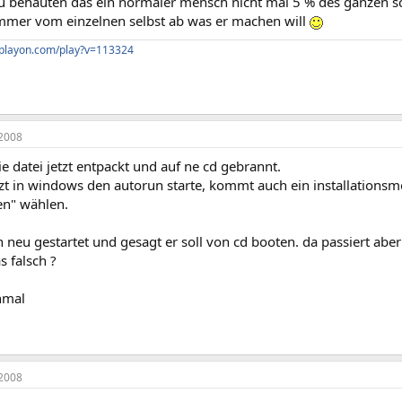
 behauten das ein normaler mensch nicht mal 5 % des ganzen sc
immer vom einzelnen selbst ab was er machen will
cplayon.com/play?v=113324
2008
ie datei jetzt entpackt und auf ne cd gebrannt.
tzt in windows den autorun starte, kommt auch ein installations
ren" wählen.
 neu gestartet und gesagt er soll von cd booten. da passiert aber 
 falsch ?
nmal
2008