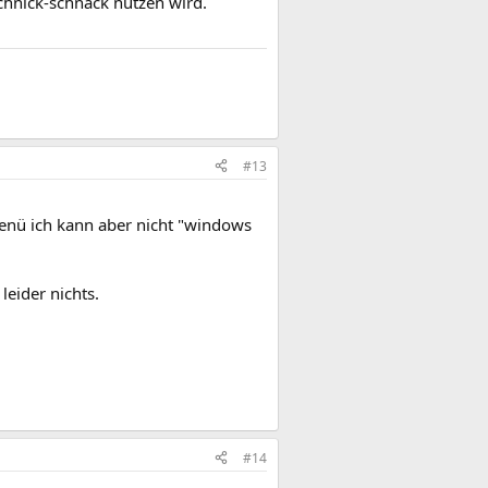
hnick-schnack nutzen wird.
#13
menü ich kann aber nicht "windows
leider nichts.
#14