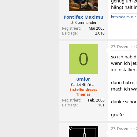
genug um zu
hängt halt 
Pontifex Maximu
http://de.musi
Lt. Commander
Registriert
Mai 2005
Beiträge
2.010
27. Dezember 
0
so ich hab d
wenn ich je
xp installie
0ml0r
dann hab ich
Cadet 4th Year
mach ich was
Ersteller dieses
Themas
Registriert
Feb. 2006
danke scho
Beiträge
101
grüße
27. Dezember 