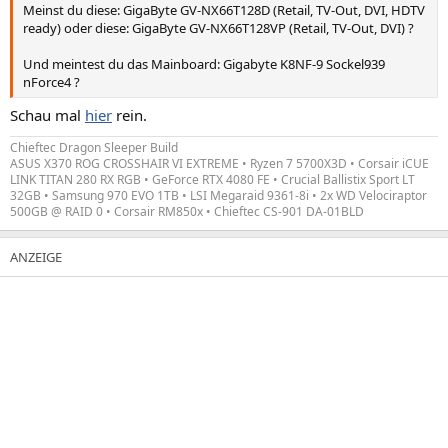
Meinst du diese: GigaByte GV-NX66T128D (Retail, TV-Out, DVI, HDTV
ready) oder diese: GigaByte GV-NX66T128VP (Retail, TV-Out, DVI) ?
Und meintest du das Mainboard: Gigabyte K8NF-9 Sockel939
nForce4 ?
Schau mal
hier
rein.
Chieftec Dragon Sleeper Build
ASUS X370 ROG CROSSHAIR VI EXTREME • Ryzen 7 5700X3D • Corsair iCUE
LINK TITAN 280 RX RGB • GeForce RTX 4080 FE • Crucial Ballistix Sport LT
32GB • Samsung 970 EVO 1TB • LSI Megaraid 9361-8i • 2x WD Velociraptor
500GB @ RAID 0 • Corsair RM850x • Chieftec CS-901 DA-01BLD