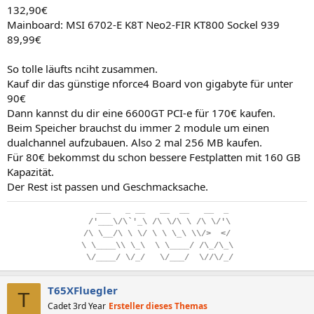
132,90€
Mainboard: MSI 6702-E K8T Neo2-FIR KT800 Sockel 939
89,99€
So tolle läufts nciht zusammen.
Kauf dir das günstige nforce4 Board von gigabyte für unter
90€
Dann kannst du dir eine 6600GT PCI-e für 170€ kaufen.
Beim Speicher brauchst du immer 2 module um einen
dualchannel aufzubauen. Also 2 mal 256 MB kaufen.
Für 80€ bekommst du schon bessere Festplatten mit 160 GB
Kapazität.
Der Rest ist passen und Geschmacksache.
..
___
...
_
.
__
...
__
..
__
...
__
..
_
.
/'___\/\`'_\
.
/\
.
\/\
.
\
.
/\
.
\/'\
/\
.
\__/\
.
\
.
\/
.
\
.
\
.
\_\
.
\\/>
..
</
\
.
\____\\
.
\_\
..
\
.
\____/
.
/\_/\_\
.
\/____/
.
\/_/
...
\/___/
..
\//\/_/
T65XFluegler
T
Cadet 3rd Year
Ersteller dieses Themas