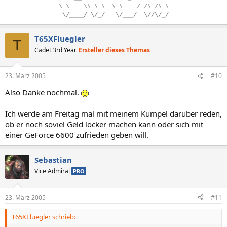
\
.
\____\\
.
\_\
..
\
.
\____/
.
/\_/\_\
.
\/____/
.
\/_/
...
\/___/
..
\//\/_/
T65XFluegler
T
Cadet 3rd Year
Ersteller dieses Themas
23. März 2005
#10
Also Danke nochmal.
Ich werde am Freitag mal mit meinem Kumpel darüber reden,
ob er noch soviel Geld locker machen kann oder sich mit
einer GeForce 6600 zufrieden geben will.
Sebastian
Vice Admiral
PRO
23. März 2005
#11
T65XFluegler schrieb: