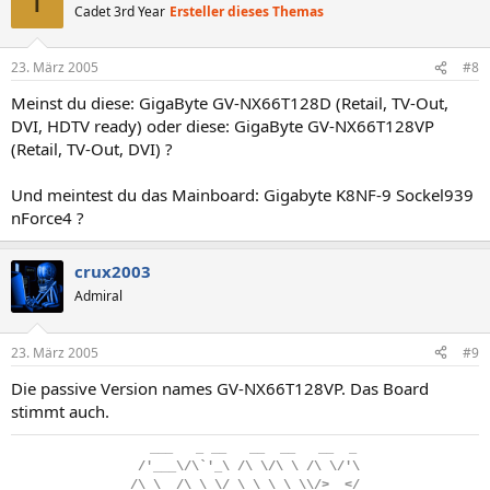
T
Cadet 3rd Year
Ersteller dieses Themas
23. März 2005
#8
Meinst du diese: GigaByte GV-NX66T128D (Retail, TV-Out,
DVI, HDTV ready) oder diese: GigaByte GV-NX66T128VP
(Retail, TV-Out, DVI) ?
Und meintest du das Mainboard: Gigabyte K8NF-9 Sockel939
nForce4 ?
crux2003
Admiral
23. März 2005
#9
Die passive Version names GV-NX66T128VP. Das Board
stimmt auch.
..
___
...
_
.
__
...
__
..
__
...
__
..
_
.
/'___\/\`'_\
.
/\
.
\/\
.
\
.
/\
.
\/'\
/\
.
\__/\
.
\
.
\/
.
\
.
\
.
\_\
.
\\/>
..
</