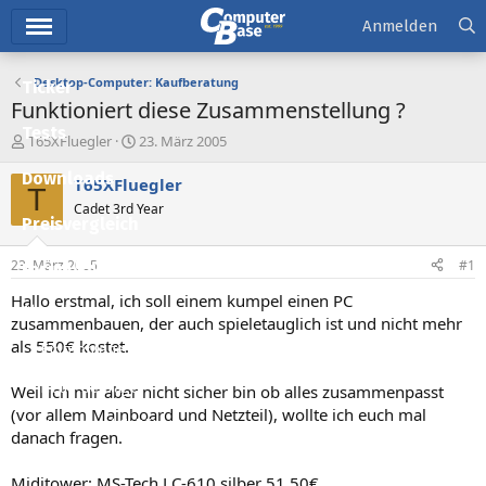
Hauptmenü
Anmelden
Desktop-Computer: Kaufberatung
Ticker
Funktioniert diese Zusammenstellung ?
Tests
E
E
T65XFluegler
23. März 2005
r
r
Downloads
s
s
T65XFluegler
T
t
t
Cadet 3rd Year
e
e
Preisvergleich
l
l
l
l
23. März 2005
#1
Forum
e
t
r
a
Hallo erstmal, ich soll einem kumpel einen PC
Aktuelles
m
zusammenbauen, der auch spieletauglich ist und nicht mehr
als 550€ kostet.
Empfohlene Inhalte
Neue Beiträge
Weil ich mir aber nicht sicher bin ob alles zusammenpasst
(vor allem Mainboard und Netzteil), wollte ich euch mal
Neueste Aktivitäten
danach fragen.
Leserartikel
Miditower: MS-Tech LC-610 silber 51,50€