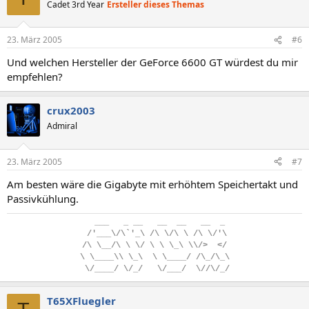
Cadet 3rd Year
Ersteller dieses Themas
23. März 2005
#6
Und welchen Hersteller der GeForce 6600 GT würdest du mir
empfehlen?
crux2003
Admiral
23. März 2005
#7
Am besten wäre die Gigabyte mit erhöhtem Speichertakt und
Passivkühlung.
..
___
...
_
.
__
...
__
..
__
...
__
..
_
.
/'___\/\`'_\
.
/\
.
\/\
.
\
.
/\
.
\/'\
/\
.
\__/\
.
\
.
\/
.
\
.
\
.
\_\
.
\\/>
..
</
\
.
\____\\
.
\_\
..
\
.
\____/
.
/\_/\_\
.
\/____/
.
\/_/
...
\/___/
..
\//\/_/
T65XFluegler