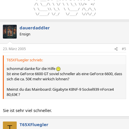
/\
.
\__/\
.
\
.
\/
.
\
.
\
.
\_\
.
\\/>
..
</
\
.
\____\\
.
\_\
..
\
.
\____/
.
/\_/\_\
.
\/____/
.
\/_/
...
\/___/
..
\//\/_/
dauerdaddler
Ensign
23. März 2005
#5
T65XFluegler schrieb:
schonmal danke für die Hilfe
Ist eine GeForce 6600 GT soviel schneller als eine GeForce 6600, dass
sich die ca. 50€ mehr wirkich lohnen?
Meinst du das Mainboard: Gigabyte K8NF-9 Sockel939 nForce4
80,63€ ?
Sie ist sehr viel schneller.
T65XFluegler
T