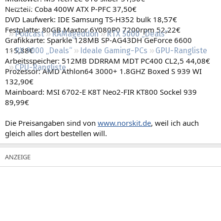
Regeln
Netzteil: Coba 400W ATX P-PFC 37,50€
DVD Laufwerk: IDE Samsung TS-H352 bulk 18,57€
Festplatte: 80GB Maxtor 6Y080P0 7200rpm 52,22€
Podcast
RAMageddon
RTX 5000 „Deals“
Grafikkarte: Sparkle 128MB SP-AG43DH GeForce 6600
115,88€
RX 9000 „Deals“
Ideale Gaming-PCs
GPU-Rangliste
Arbeitsspeicher: 512MB DDRRAM MDT PC400 CL2,5 44,08€
CPU-Rangliste
Prozessor: AMD Athlon64 3000+ 1.8GHZ Boxed S 939 WI
132,90€
Mainboard: MSI 6702-E K8T Neo2-FIR KT800 Sockel 939
89,99€
Die Preisangaben sind von
www.norskit.de
, weil ich auch
gleich alles dort bestellen will.