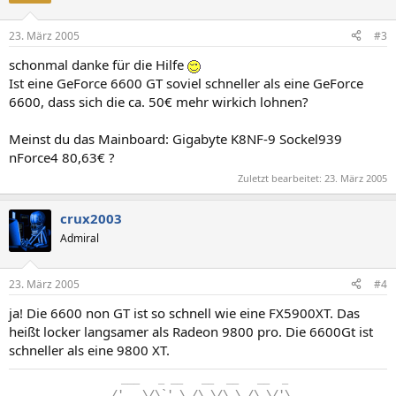
23. März 2005
#3
schonmal danke für die Hilfe
Ist eine GeForce 6600 GT soviel schneller als eine GeForce
6600, dass sich die ca. 50€ mehr wirkich lohnen?
Meinst du das Mainboard: Gigabyte K8NF-9 Sockel939
nForce4 80,63€ ?
Zuletzt bearbeitet:
23. März 2005
crux2003
Admiral
23. März 2005
#4
ja! Die 6600 non GT ist so schnell wie eine FX5900XT. Das
heißt locker langsamer als Radeon 9800 pro. Die 6600Gt ist
schneller als eine 9800 XT.
..
___
...
_
.
__
...
__
..
__
...
__
..
_
.
/'___\/\`'_\
.
/\
.
\/\
.
\
.
/\
.
\/'\