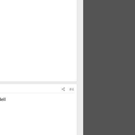
#4
ell