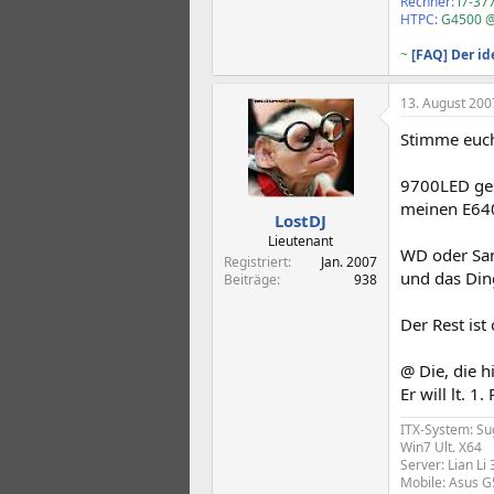
Rechner:
i7-37
HTPC:
G4500 @
~
[FAQ] Der i
13. August 200
Stimme euch
9700LED gest
meinen E640
LostDJ
Lieutenant
WD oder Sam
Registriert
Jan. 2007
und das Ding
Beiträge
938
Der Rest ist
@ Die, die h
Er will lt. 
ITX-System: Su
Win7 Ult. X64
Server: Lian Li
Mobile: Asus 