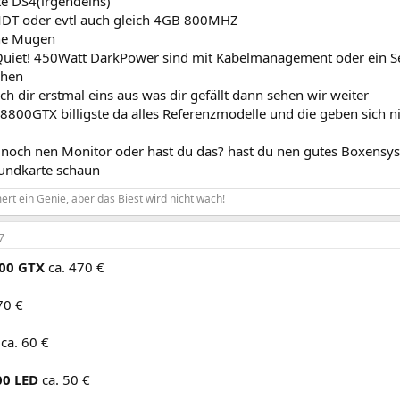
e DS4(irgendeins)
DT oder evtl auch gleich 4GB 800MHZ
the Mugen
eQuiet! 450Watt DarkPower sind mit Kabelmanagement oder ein Se
chen
h dir erstmal eins aus was dir gefällt dann sehen wir weiter
 8800GTX billigste da alles Referenzmodelle und die geben sich n
 noch nen Monitor oder hast du das? hast du nen gutes Boxensy
undkarte schaun
rt ein Genie, aber das Biest wird nicht wach!
7
800 GTX
ca. 470 €
70 €
ca. 60 €
00 LED
ca. 50 €