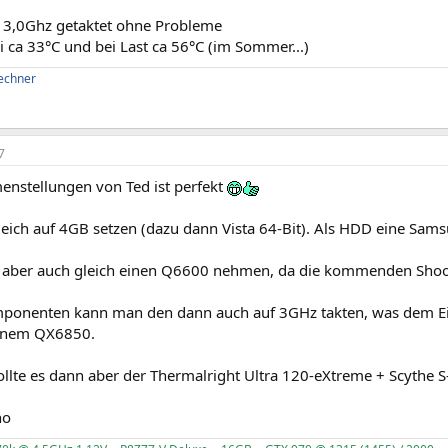
 3,0Ghz getaktet ohne Probleme
ei ca 33°C und bei Last ca 56°C (im Sommer...)
echner
7
nstellungen von Ted ist perfekt
leich auf 4GB setzen (dazu dann Vista 64-Bit). Als HDD eine Sa
aber auch gleich einen Q6600 nehmen, da die kommenden Shoot
ponenten kann man den dann auch auf 3GHz takten, was dem Ein
einem QX6850.
ollte es dann aber der Thermalright Ultra 120-eXtreme + Scythe S-
no