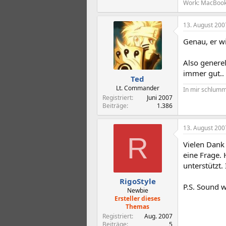
Work: MacBook
13. August 200
Genau, er wil
Also generel
immer gut..
Ted
Lt. Commander
In mir schlumme
Registriert
Juni 2007
Beiträge
1.386
13. August 200
R
Vielen Dank
eine Frage.
unterstützt.
RigoStyle
P.S. Sound w
Newbie
Ersteller dieses
Themas
Registriert
Aug. 2007
Beiträge
5