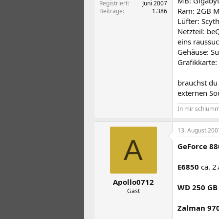
MB: Gigabyt
Registriert
Juni 2007
Ram: 2GB M
Beiträge
1.386
Lüfter: Scy
Netzteil: b
eins raussu
Gehäuse: Suc
Grafikkarte:
brauchst du
externen So
In mir schlumme
13. August 200
A
GeForce 8
E6850
ca. 2
Apollo0712
WD 250 GB
Gast
Zalman 97