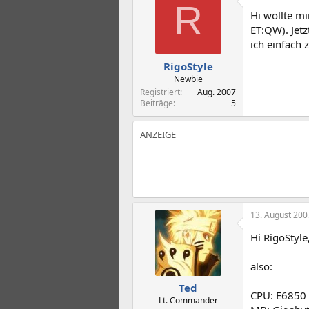
t
t
R
Hi wollte m
e
e
l
l
ET:QW). Jetz
l
l
ich einfach
e
t
RigoStyle
r
a
m
Newbie
Registriert
Aug. 2007
Beiträge
5
13. August 200
Hi RigoStyle
also:
Ted
CPU: E6850
Lt. Commander