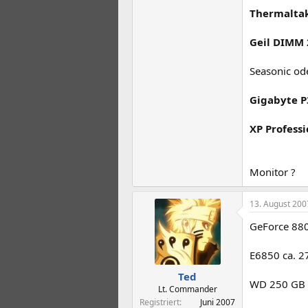
Thermalta
Geil DIMM 
Seasonic od
Gigabyte P
XP Professi
Monitor ?
13. August 200
GeForce 880
E6850 ca. 27
Ted
WD 250 GB c
Lt. Commander
Registriert
Juni 2007