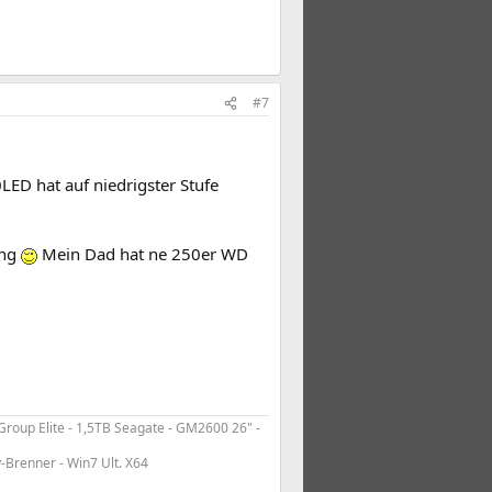
#7
LED hat auf niedrigster Stufe
ung
Mein Dad hat ne 250er WD
roup Elite - 1,5TB Seagate - GM2600 26" -
y-Brenner - Win7 Ult. X64