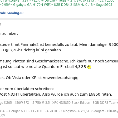
70k @ 4,5GHz 1,12V ~ P8Z77-V Deluxe ~ 16GB ~ GTX 970 @ 1315 (1455) / 2000
 0,95V ~ Gigabyte GA-H170N-WIFI ~ 8GB DDR4 2133MHz CL13 ~ Sugo SG05
deale Gaming-PC
~
7
 zu, aber:
euert mit Fanmate2 ist keinesfalls zu laut. Mein damaliger 9500
0 @ 3,2Ghz richtig kühl gehalten.
sung Platten sind Geschmackssache. Ich kaufe nur noch Sams
 ist so laut wie ne alte Quantum Fireball 4,3GB
 ok. Ob Vista oder XP ist Anwenderabhängig.
ier vom übertakten schreiben:
1. Post NICHT übertakten. Also würde ich auch zum E6850 raten.
go SG05 - 450W SFX - i5-750 @ 3,5 - XFX HD5850 Black Edition - 8GB DDR3 TeamG
 354B - Cougar A300 - I3 2100T - 4GB DDR3 Kingston - 6 x 1,5TB Seagate - Blu-Ra
G50V