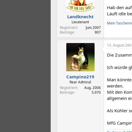
Hab den auf
Läuft idle b
Landknecht
Lieutenant
Mein Taschenr
Registriert
Juni 2007
Beiträge
907
13. August 200
Die Zusamme
Ich würde g
Campino219
Man könnte 
Rear Admiral
werden.
Registriert
Aug. 2006
Mit den Kom
Beiträge
5.970
allgemein 
Als Kühler s
MfG Campi