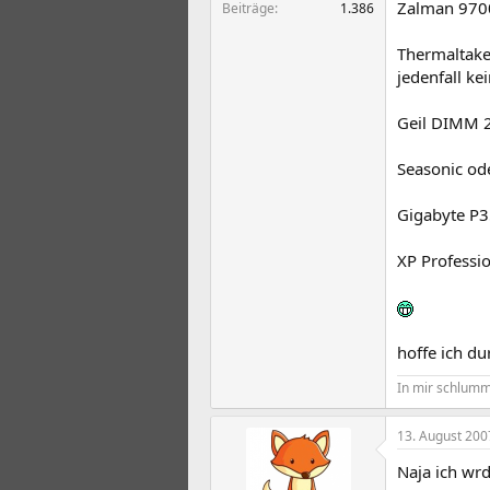
Zalman 9700 
Beiträge
1.386
Thermaltake 
jedenfall kei
Geil DIMM 2
Seasonic od
Gigabyte P3
XP Profession
hoffe ich du
In mir schlumme
13. August 200
Naja ich wr