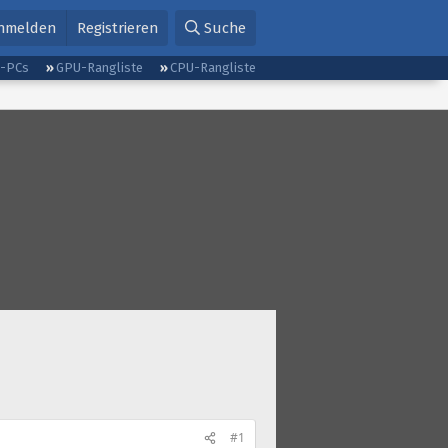
nmelden
Registrieren
Suche
g-PCs
GPU-Rangliste
CPU-Rangliste
#1