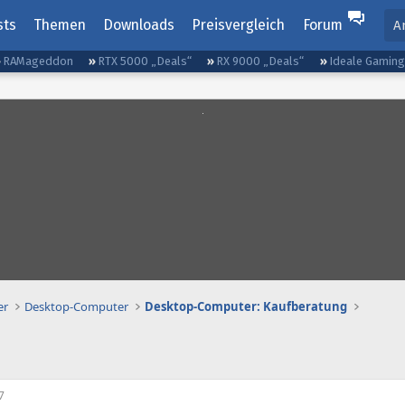
sts
Themen
Downloads
Preisvergleich
Forum
A
RAMageddon
RTX 5000 „Deals“
RX 9000 „Deals“
Ideale Gamin
er
Desktop-Computer
Desktop-Computer: Kaufberatung
7