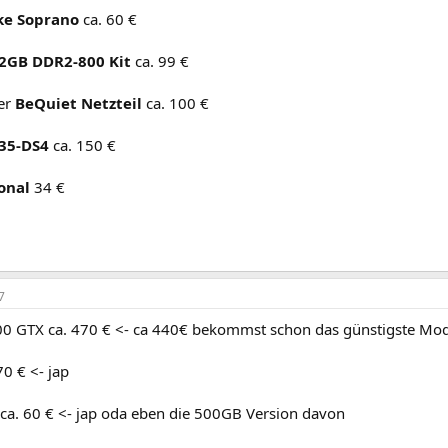
ke Soprano
ca. 60 €
2GB DDR2-800 Kit
ca. 99 €
er
BeQuiet Netzteil
ca. 100 €
35-DS4
ca. 150 €
onal
34 €
7
0 GTX ca. 470 € <- ca 440€ bekommst schon das günstigste Mod
0 € <- jap
a. 60 € <- jap oda eben die 500GB Version davon