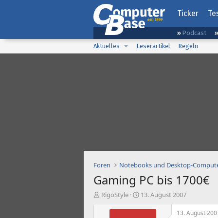
Ticker
Te
Podcast
Aktuelles
Leserartikel
Regeln
Foren
Notebooks und Desktop-Comput
Gaming PC bis 1700€
E
E
RigoStyle
13. August 2007
r
r
s
s
13. August 200