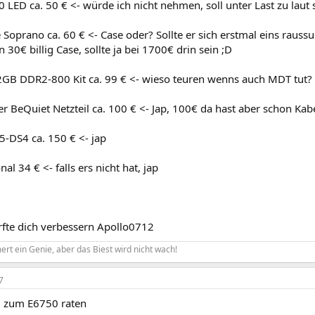
LED ca. 50 € <- würde ich nicht nehmen, soll unter Last zu laut
Soprano ca. 60 € <- Case oder? Sollte er sich erstmal eins raussu
n 30€ billig Case, sollte ja bei 1700€ drin sein ;D
GB DDR2-800 Kit ca. 99 € <- wieso teuren wenns auch MDT tut? 
er BeQuiet Netzteil ca. 100 € <- Jap, 100€ da hast aber schon K
5-DS4 ca. 150 € <- jap
al 34 € <- falls ers nicht hat, jap
rfte dich verbessern Apollo0712
rt ein Genie, aber das Biest wird nicht wach!
7
d zum E6750 raten