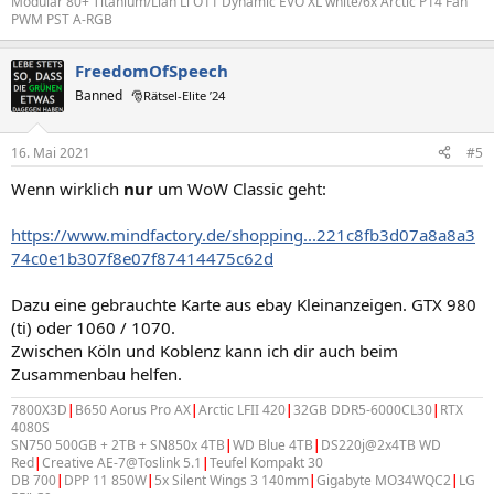
Modular 80+ Titanium/Lian Li O11 Dynamic EVO XL white/6x Arctic P14 Fan
PWM PST A-RGB
FreedomOfSpeech
Banned
🎅Rätsel-Elite ’24
16. Mai 2021
#5
Wenn wirklich
nur
um WoW Classic geht:
https://www.mindfactory.de/shopping...221c8fb3d07a8a8a3
74c0e1b307f8e07f87414475c62d
Dazu eine gebrauchte Karte aus ebay Kleinanzeigen. GTX 980
(ti) oder 1060 / 1070.
Zwischen Köln und Koblenz kann ich dir auch beim
Zusammenbau helfen.
7800X3D
|
B650 Aorus Pro AX
|
Arctic LFII 420
|
32GB DDR5-6000CL30
|
RTX
4080S
SN750 500GB + 2TB + SN850x 4TB
|
WD Blue 4TB
|
DS220j@2x4TB WD
Red
|
Creative AE-7@Toslink 5.1
|
Teufel Kompakt 30
DB 700
|
DPP 11 850W
|
5x Silent Wings 3 140mm
|
Gigabyte MO34WQC2
|
LG