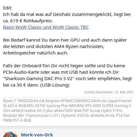
Edit:
Ich hab da mal was auf Geizhalz zusammengeklickt, liegt bei
ca. 619 € Rohkaufpreis:
Basis WoW Classic und WoW Classic TBC
Bei Bedarf kannst Du dann hier GPU und auch dann später
die letzten und dicksten AM4-Ryzen nachrüsten,
Arbeitsspeicher natürlich auch.
Falls der Onboard-Ton Dir nicht liegen sollte und Du keine
PCIe-Audio-Karte oder was mit USB hast könnte ich Dir
"Sharkoon Gaming DAC Pro S V2" noch sehr empfehlen, liegt
bei ca 30 € dann. (USB-Lösung)
Zuletzt bearbeitet:
16. Mai 2021
Ryzen 7 7800X3D/64 GB Kingston KF560C36BWEK2-64/Arctic Liquid Freezer
III 420 A-RGB/MSI X670E Gaming Plus WIFI/MSI RTX 4080 SUPER Gaming X
Slim white/Creative AE-5 plus white/1000 Watt FSP Group Hydro Ti Pro
Modular 80+ Titanium/Lian Li O11 Dynamic EVO XL white/6x Arctic P14 Fan
PWM PST A-RGB
Mork-von-Ork