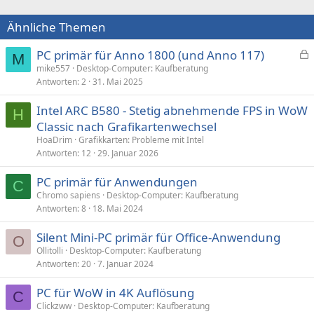
Ähnliche Themen
PC primär für Anno 1800 (und Anno 117)
M
e
mike557
Desktop-Computer: Kaufberatung
Antworten
2
31. Mai 2025
s
p
Intel ARC B580 - Stetig abnehmende FPS in WoW
e
H
Classic nach Grafikartenwechsel
r
HoaDrim
Grafikkarten: Probleme mit Intel
r
Antworten
12
29. Januar 2026
t
PC primär für Anwendungen
C
Chromo sapiens
Desktop-Computer: Kaufberatung
Antworten
8
18. Mai 2024
Silent Mini-PC primär für Office-Anwendung
O
Ollitolli
Desktop-Computer: Kaufberatung
Antworten
20
7. Januar 2024
PC für WoW in 4K Auflösung
C
Clickzww
Desktop-Computer: Kaufberatung