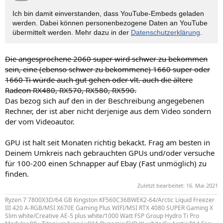
Ich bin damit einverstanden, dass YouTube-Embeds geladen
werden. Dabei können personen­bezogene Daten an YouTube
übermittelt werden. Mehr dazu in der
Datenschutzerklärung
.
Die angesprochene 2060 super wird schwer zu bekommen
sein, eine (ebenso schwer zu bekommene) 1660 super oder
1660 Ti würde auch gut gehen oder vlt. auch die ältere
Radeon RX480, RX570, RX580, RX590.
Das bezog sich auf den in der Beschreibung angegebenen
Rechner, der ist aber nicht derjenige aus dem Video sondern
der vom Videoautor.
GPU ist halt seit Monaten richtig bekackt. Frag am besten in
Deinem Umkreis nach gebrauchten GPUs und/oder versuche
für 100-200 einen Schnapper auf Ebay (Fast unmöglich) zu
finden.
Zuletzt bearbeitet:
16. Mai 2021
Ryzen 7 7800X3D/64 GB Kingston KF560C36BWEK2-64/Arctic Liquid Freezer
III 420 A-RGB/MSI X670E Gaming Plus WIFI/MSI RTX 4080 SUPER Gaming X
Slim white/Creative AE-5 plus white/1000 Watt FSP Group Hydro Ti Pro