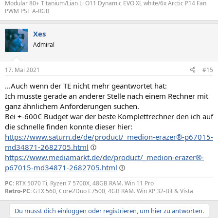
Modular 80+ Titanium/Lian Li O11 Dynamic EVO XL white/6x Arctic P14 Fan
PWM PST A-RGB
Xes
Admiral
17. Mai 2021
#15
...Auch wenn der TE nicht mehr geantwortet hat:
Ich musste gerade an anderer Stelle nach einem Rechner mit
ganz ähnlichem Anforderungen suchen.
Bei +-600€ Budget war der beste Komplettrechner den ich auf
die schnelle finden konnte dieser hier:
https://www.saturn.de/de/product/_medion-erazer®-p67015-
md34871-2682705.html
https://www.mediamarkt.de/de/product/_medion-erazer®-
p67015-md34871-2682705.html
PC:
RTX 5070 Ti, Ryzen 7 5700X, 48GB RAM. Win 11 Pro
Retro-PC:
GTX 560, Core2Duo E7500, 4GB RAM. Win XP 32-Bit & Vista
Du musst dich einloggen oder registrieren, um hier zu antworten.