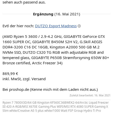
sehen auch passend aus.
Ergänzung
(
16. Mai 2021
)
Evtl der hier noch:
DUTZO Esport Madness
(AMD Ryzen 5 3600 / 2.9-4.2 GHz, GIGABYTE GeForce GTX
1660 SUPER OC, GIGABYTE B450M S2H V2, G.Skill AEGIS
DDR4-3200 C16 DC 16GB, Kingston A2000 500 GB M.2
NVMe SSD, DUTZO C320 TG RGB with adjustable RGB and
tempered glass, GIGABYTE P650B Strømforsyning 650W 80+
Bronze certified, Arctic Freezer 34)
869,99 €
inkl. MwSt, zzgl. Versand
Bei proshop.de (Kenne mich mit dem Laden nicht aus.)
Zuletzt bearbeitet:
16. Mai 2021
Ryzen 7 7800X3D/64 GB Kingston KF560C36BWEK2-64/Arctic Liquid Freezer
III 420 A-RGB/MSI X670E Gaming Plus WIFI/MSI RTX 4080 SUPER Gaming X
Slim white/Creative AE-5 plus white/1000 Watt FSP Group Hydro Ti Pro