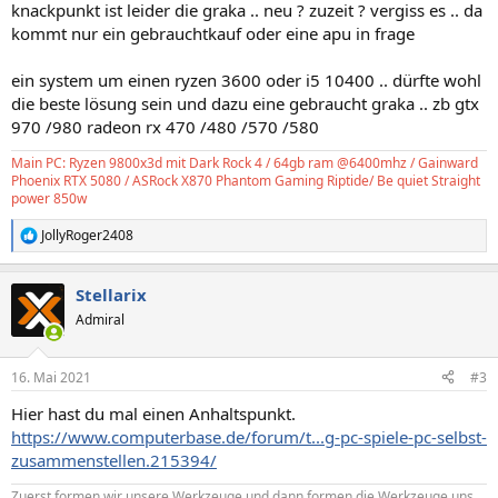
knackpunkt ist leider die graka .. neu ? zuzeit ? vergiss es .. da
kommt nur ein gebrauchtkauf oder eine apu in frage
ein system um einen ryzen 3600 oder i5 10400 .. dürfte wohl
die beste lösung sein und dazu eine gebraucht graka .. zb gtx
970 /980 radeon rx 470 /480 /570 /580
Main PC: Ryzen 9800x3d mit Dark Rock 4 / 64gb ram @6400mhz / Gainward
Phoenix RTX 5080 / ASRock X870 Phantom Gaming Riptide/ Be quiet Straight
power 850w
JollyRoger2408
R
e
a
Stellarix
k
t
Admiral
i
o
n
16. Mai 2021
#3
e
n
Hier hast du mal einen Anhaltspunkt.
:
https://www.computerbase.de/forum/t...g-pc-spiele-pc-selbst-
zusammenstellen.215394/
Zuerst formen wir unsere Werkzeuge und dann formen die Werkzeuge uns…