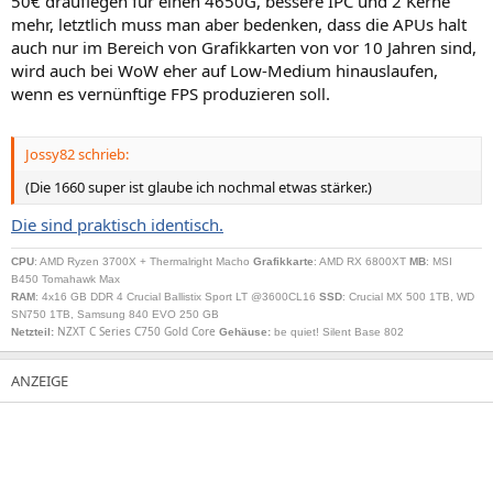
50€ drauflegen für einen 4650G, bessere IPC und 2 Kerne
mehr, letztlich muss man aber bedenken, dass die APUs halt
auch nur im Bereich von Grafikkarten von vor 10 Jahren sind,
wird auch bei WoW eher auf Low-Medium hinauslaufen,
wenn es vernünftige FPS produzieren soll.
Jossy82 schrieb:
(Die 1660 super ist glaube ich nochmal etwas stärker.)
Die sind praktisch identisch.
CPU
: AMD Ryzen 3700X + Thermalright Macho
Grafikkarte
: AMD RX 6800XT
MB
: MSI
B450 Tomahawk Max
RAM
: 4x16 GB DDR 4 Crucial Ballistix Sport LT @3600CL16
SSD
: Crucial MX 500 1TB, WD
SN750 1TB, Samsung 840 EVO 250 GB
NZXT C Series C750 Gold Core
Netzteil
:
Gehäuse:
be quiet! Silent Base 802