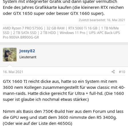
System mit integrierter Grafik und dann später vermutlich
Ende des Jahres Grafikkarte kaufen (die kleineren RTX reichen
oder GTX 1650 super oder besser GTX 1660 super).
Zuletzt bearbeitet:
16. Mai 2021
AMD Ryzen 7 PRO 5750G | 32 GB RAM | RTX 5060 Ti 16 GB | 1 TB NVMe
SSD | 2 TB SATA SSD | 2 TB HDD | Windows 11 Pro | UPS: APC Back-UPS
Pro 900VA BR900G-GR
Jossy82
Lieutenant
16. Mai 2021
#10
GTX 1660 TI reicht dicke aus, hatte so ein System mit nem
3600 nem Kollegen zusammengestellt für wow classic mit 40-
mann-raids. Hatte dicke gereicht für Ultra + full-hd. (Die 1660
super ist glaube ich nochmal etwas stärker.)
Nimm als Basis den 750€-Build hier aus dem Forum und lass
die GPU weg und statt dem 3600 nimmste den R5 3400g.
(Oder wie auf der Liste den 4650G)