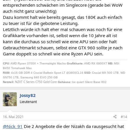
entsprechenden schwächen im Singlecore (gerade bei WoW
auch nicht ganz unwichtig)
Dazu kommt halt wie bereits gesagt, das 180€ auch einfach
zu teuer ist für die gebotene Leistung.
Letztlich würde ich halt eher mal schauen was noch für eine
Grafikkarte vorhanden ist, selbst wenn die 10 Jahre alt ist
kann die durchaus so schnell wie eine APU sein oder halt
Gebrauchtmarkt schauen, selbst eine GTX 960 sollte je nach
Game doppelt so schnell wie eine Ryzen APU sein.
CPU
: AMD Ryzen 3700X + Thermalright Macho
Grafikkarte
: AMD RX 6800XT
MB
: MSI
B450 Tomahawk Max
RAM
: 4x16 GB DDR 4 Crucial Ballistix Sport LT @3600CL16
SSD
: Crucial MX 500 1TB, WD
SN750 1TB, Samsung 840 EVO 250 GB
NZXT C Series C750 Gold Core
Netzteil
:
Gehäuse:
be quiet! Silent Base 802
Jossy82
Lieutenant
16. Mai 2021
#14
@Nick_91
Die 2 Angebote die der Nizakh da rausgesucht hat