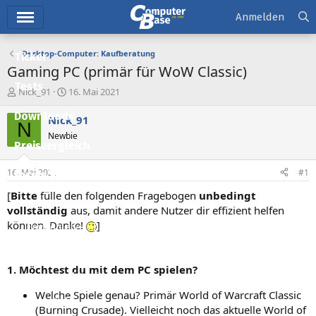
Hauptmenü
Anmelden
Desktop-Computer: Kaufberatung
Ticker
Gaming PC (primär für WoW Classic)
Tests
E
E
Nick_91
16. Mai 2021
r
r
Downloads
s
s
Nick_91
N
t
t
Newbie
e
e
Preisvergleich
l
l
l
l
16. Mai 2021
#1
Forum
e
t
r
a
[
Bitte
fülle den folgenden Fragebogen
unbedingt
Aktuelles
m
vollständig
aus, damit andere Nutzer dir effizient helfen
können. Danke!
]
Empfohlene Inhalte
Neue Beiträge
1. Möchtest du mit dem PC spielen?
Neueste Aktivitäten
Welche Spiele genau? Primär World of Warcraft Classic
Leserartikel
(Burning Crusade). Vielleicht noch das aktuelle World of