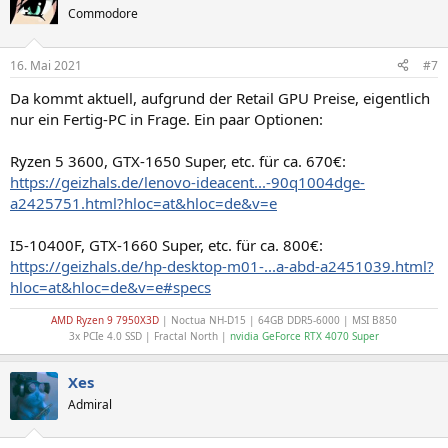
t
Commodore
i
o
n
16. Mai 2021
#7
e
n
Da kommt aktuell, aufgrund der Retail GPU Preise, eigentlich
:
nur ein Fertig-PC in Frage. Ein paar Optionen:
Ryzen 5 3600, GTX-1650 Super, etc. für ca. 670€:
https://geizhals.de/lenovo-ideacent...-90q1004dge-
a2425751.html?hloc=at&hloc=de&v=e
I5-10400F, GTX-1660 Super, etc. für ca. 800€:
https://geizhals.de/hp-desktop-m01-...a-abd-a2451039.html?
hloc=at&hloc=de&v=e#specs
AMD Ryzen 9 7950X3D
| Noctua NH-D15 | 64GB DDR5-6000 | MSI B850
3x PCIe 4.0 SSD | Fractal North |
nvidia GeForce RTX 4070 Super
Xes
Admiral