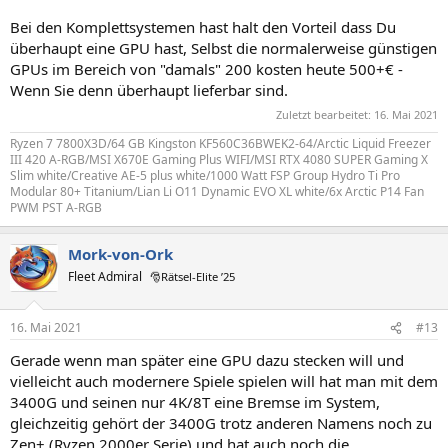
Bei den Komplettsystemen hast halt den Vorteil dass Du
überhaupt eine GPU hast, Selbst die normalerweise günstigen
GPUs im Bereich von "damals" 200 kosten heute 500+€ -
Wenn Sie denn überhaupt lieferbar sind.
Zuletzt bearbeitet:
16. Mai 2021
Ryzen 7 7800X3D/64 GB Kingston KF560C36BWEK2-64/Arctic Liquid Freezer
III 420 A-RGB/MSI X670E Gaming Plus WIFI/MSI RTX 4080 SUPER Gaming X
Slim white/Creative AE-5 plus white/1000 Watt FSP Group Hydro Ti Pro
Modular 80+ Titanium/Lian Li O11 Dynamic EVO XL white/6x Arctic P14 Fan
PWM PST A-RGB
Mork-von-Ork
Fleet Admiral
🎅Rätsel-Elite ’25
16. Mai 2021
#13
Gerade wenn man später eine GPU dazu stecken will und
vielleicht auch modernere Spiele spielen will hat man mit dem
3400G und seinen nur 4K/8T eine Bremse im System,
gleichzeitig gehört der 3400G trotz anderen Namens noch zu
Zen+ (Ryzen 2000er Serie) und hat auch noch die