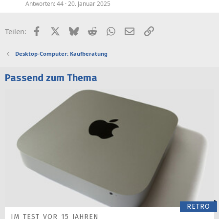
Antworten
44
20. Januar 2025
Facebook
X (Twitter)
Bluesky
Reddit
WhatsApp
E-Mail
Link
Teilen:
Desktop-Computer: Kaufberatung
Passend zum Thema
RETRO
IM TEST VOR 15 JAHREN