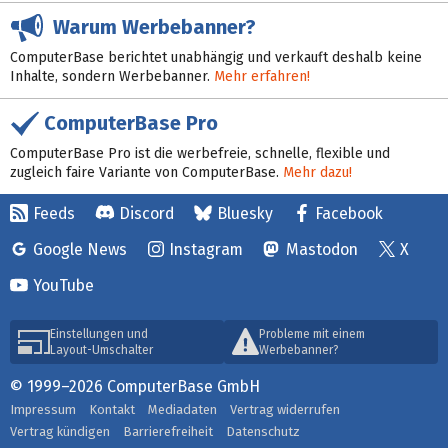
Warum Werbebanner?
ComputerBase berichtet unabhängig und verkauft deshalb keine
Inhalte, sondern Werbebanner.
Mehr erfahren!
ComputerBase Pro
ComputerBase Pro ist die werbefreie, schnelle, flexible und
zugleich faire Variante von ComputerBase.
Mehr dazu!
Feeds
Discord
Bluesky
Facebook
Google News
Instagram
Mastodon
X
YouTube
Einstellungen und
Probleme mit einem
Layout-Umschalter
Werbebanner?
© 1999–2026 ComputerBase GmbH
Impressum
Kontakt
Mediadaten
Vertrag widerrufen
Vertrag kündigen
Barrierefreiheit
Datenschutz