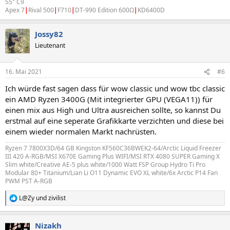
55" C9
Apex 7
|
Rival 500
|
F710
|
DT-990 Edition 600Ω
|
KD6400D
Jossy82
Lieutenant
16. Mai 2021
#6
Ich würde fast sagen dass für wow classic und wow tbc classic
ein AMD Ryzen 3400G (Mit integrierter GPU (VEGA11)) für
einen mix aus High und Ultra ausreichen sollte, so kannst Du
erstmal auf eine seperate Grafikkarte verzichten und diese bei
einem wieder normalen Markt nachrüsten.
Ryzen 7 7800X3D/64 GB Kingston KF560C36BWEK2-64/Arctic Liquid Freezer
III 420 A-RGB/MSI X670E Gaming Plus WIFI/MSI RTX 4080 SUPER Gaming X
Slim white/Creative AE-5 plus white/1000 Watt FSP Group Hydro Ti Pro
Modular 80+ Titanium/Lian Li O11 Dynamic EVO XL white/6x Arctic P14 Fan
PWM PST A-RGB
L@Zy
und
zivilist
R
e
a
Nizakh
k