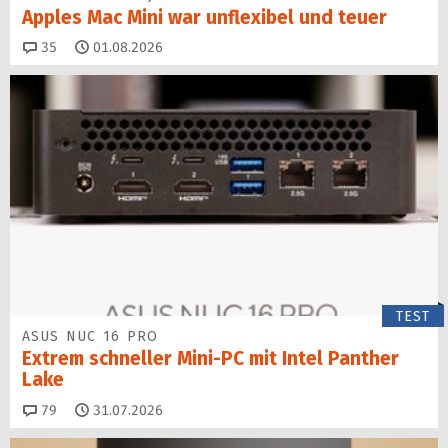
Apples Mac Mini war unflexibel und teuer
Kommentare
35
01.08.2026
TEST
ASUS NUC 16 PRO
Extrem schneller Mini-PC mit Intel Panther
Lake
Kommentare
79
31.07.2026