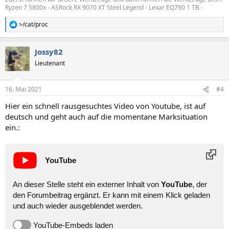
Ryzen 7 5800x - ASRock RX 9070 XT Steel Legend - Lexar EQ790 1 TB -
>/cat/proc
R
e
a
Jossy82
k
t
Lieutenant
i
o
n
16. Mai 2021
#4
e
n
Hier ein schnell rausgesuchtes Video von Youtube, ist auf
:
deutsch und geht auch auf die momentane Marksituation
ein.:
YouTube
An dieser Stelle steht ein externer Inhalt von
YouTube
, der
den Forumbeitrag ergänzt. Er kann mit einem Klick geladen
und auch wieder ausgeblendet werden.
YouTube-Embeds laden