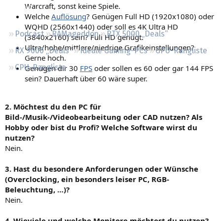
Warcraft, sonst keine Spiele.
Regeln
Welche
Auflösung
? Genügen Full HD (1920x1080) oder
WQHD (2560x1440) oder soll es 4K Ultra HD
Podcast
RAMageddon
RTX 5000 „Deals“
(3840x2160) sein? Full HD genügt.
Ultra/hohe/mittlere/niedrige Grafikeinstellungen?
RX 9000 „Deals“
Ideale Gaming-PCs
GPU-Rangliste
Gerne hoch.
CPU-Rangliste
Genügen dir 30
FPS
oder sollen es 60 oder gar 144 FPS
sein? Dauerhaft über 60 wäre super.
2. Möchtest du den PC für
Bild-/Musik-/Videobearbeitung oder CAD nutzen? Als
Hobby oder bist du Profi? Welche Software wirst du
nutzen?
Nein.
3. Hast du besondere Anforderungen oder Wünsche
(Overclocking, ein besonders leiser PC, RGB-
Beleuchtung, …)?
Nein.
4. Wieviele und welche Monitore möchtest du nutzen?