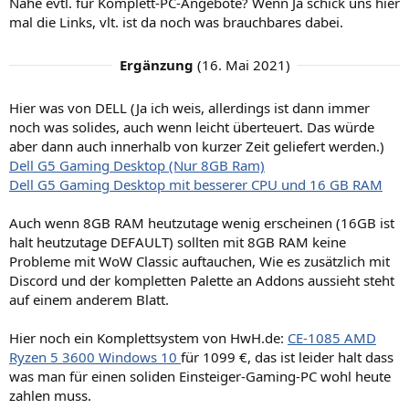
Nähe evtl. für Komplett-PC-Angebote? Wenn Ja schick uns hier
mal die Links, vlt. ist da noch was brauchbares dabei.
Ergänzung
(
16. Mai 2021
)
Hier was von DELL (Ja ich weis, allerdings ist dann immer
noch was solides, auch wenn leicht überteuert. Das würde
aber dann auch innerhalb von kurzer Zeit geliefert werden.)
Dell G5 Gaming Desktop (Nur 8GB Ram)
Dell G5 Gaming Desktop mit besserer CPU und 16 GB RAM
Auch wenn 8GB RAM heutzutage wenig erscheinen (16GB ist
halt heutzutage DEFAULT) sollten mit 8GB RAM keine
Probleme mit WoW Classic auftauchen, Wie es zusätzlich mit
Discord und der kompletten Palette an Addons aussieht steht
auf einem anderem Blatt.
Hier noch ein Komplettsystem von HwH.de:
CE-1085 AMD
Ryzen 5 3600 Windows 10
für 1099 €, das ist leider halt dass
was man für einen soliden Einsteiger-Gaming-PC wohl heute
zahlen muss.