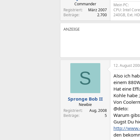
Commander
Mein PC:
Registriert
März 2007
CPU: Intel Cor
Beiträge
2.700
240GB, Ext. H
12. August 200
S
Also ich hab
einem 880Wa
Hat eine Ef
Kohle habe ;
Spronge Bob II
Von Coolerma
Newbie
@deto:
Registriert
Aug. 2008
Warum gibst
Beiträge
5
Gugst Du hie
http://www.
den bekomms