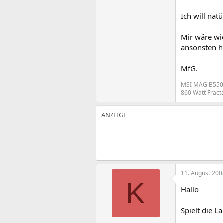
Ich will nat
Mir wäre wi
ansonsten h
MfG.
MSI MAG B550 T
860 Watt Fract
11. August 200
K
Hallo
Spielt die L