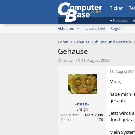
Ticker
Te
Podcast
Aktuelles
Leserartikel
Regeln
Foren
Gehäuse, Kühlung und Netzteile
Gehäuse
E
E
-deto-
11. August 2008
r
r
s
s
11. August 200
t
t
Moin,
e
e
l
l
l
l
habe mich l
e
t
gekauft.
-deto-
r
a
m
Ensign
Jetzt wirds
Registriert
März 2008
durchgebrann
Beiträge
178
Mein System