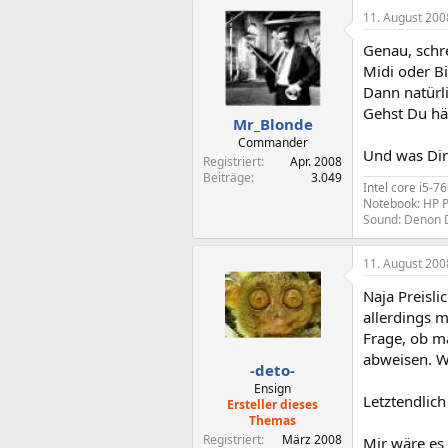
11. August 200
Genau, schr
Midi oder B
Dann natürl
Gehst Du häu
Mr_Blonde
Commander
Und was Dir 
Registriert
Apr. 2008
Beiträge
3.049
Intel core i5-
Notebook: HP 
Sound: Denon D
11. August 200
Naja Preisli
allerdings m
Frage, ob m
abweisen. Wi
-deto-
Ensign
Letztendlich
Ersteller dieses
Themas
Registriert
März 2008
Mir wäre es 