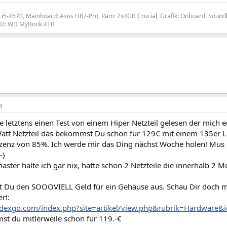
e i5-4570, Mainboard: Asus H87-Pro, Ram: 2x4GB Crucial, Grafik: Onboard, Soun
DD: WD MyBook 4TB
8
e letztens einen Test von einem Hiper Netzteil gelesen der mich e
tt Netzteil das bekommst Du schon für 129€ mit einem 135er Lü
fizenz von 85%. Ich werde mir das Ding nächst Woche holen! Mus 
-)
ster halte ich gar nix, hatte schon 2 Netzteile die innerhalb 2 M
 Du den SOOOVIELL Geld für ein Gehäuse aus. Schau Dir doch mal
r!:
dexgo.com/index.php?site=artikel/view.php&rubrik=Hardware&
t du mitlerweile schon für 119.-€