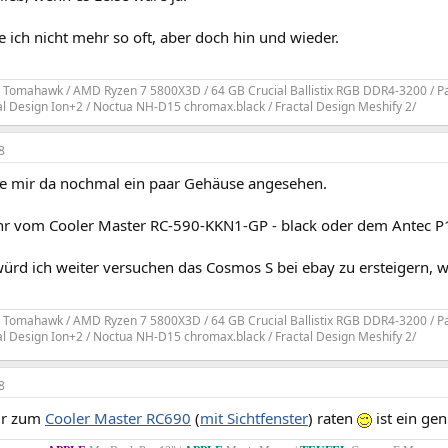
 ich nicht mehr so oft, aber doch hin und wieder.
omahawk / AMD Ryzen 7 5800X3D / 64 GB Crucial Ballistix RGB DDR4-3200 / Pa
al Design Ion+2 / Noctua NH-D15 chromax.black / Fractal Design Meshify 2/
8
be mir da nochmal ein paar Gehäuse angesehen.
ihr vom Cooler Master RC-590-KKN1-GP - black oder dem Antec 
rd ich weiter versuchen das Cosmos S bei ebay zu ersteigern, wei
omahawk / AMD Ryzen 7 5800X3D / 64 GB Crucial Ballistix RGB DDR4-3200 / Pa
al Design Ion+2 / Noctua NH-D15 chromax.black / Fractal Design Meshify 2/
8
ir zum
Cooler Master RC690
(
mit Sichtfenster
) raten
ist ein ge