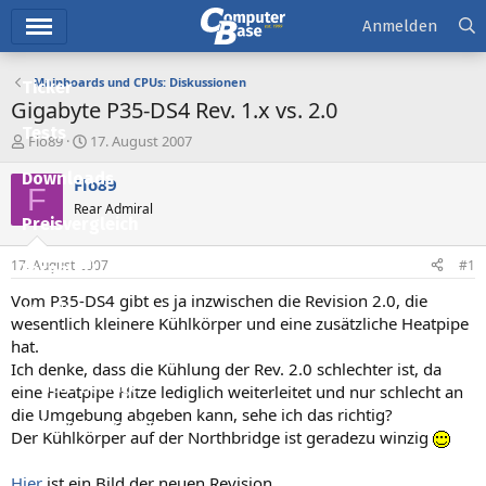
Hauptmenü
Anmelden
Mainboards und CPUs: Diskussionen
Ticker
Gigabyte P35-DS4 Rev. 1.x vs. 2.0
Tests
E
E
Flo89
17. August 2007
r
r
Downloads
s
s
Flo89
F
t
t
Rear Admiral
e
e
Preisvergleich
l
l
l
l
17. August 2007
#1
Forum
e
t
r
a
Vom P35-DS4 gibt es ja inzwischen die Revision 2.0, die
Aktuelles
m
wesentlich kleinere Kühlkörper und eine zusätzliche Heatpipe
hat.
Empfohlene Inhalte
Ich denke, dass die Kühlung der Rev. 2.0 schlechter ist, da
Neue Beiträge
eine Heatpipe Hitze lediglich weiterleitet und nur schlecht an
die Umgebung abgeben kann, sehe ich das richtig?
Neueste Aktivitäten
Der Kühlkörper auf der Northbridge ist geradezu winzig
Leserartikel
Hier
ist ein Bild der neuen Revision.