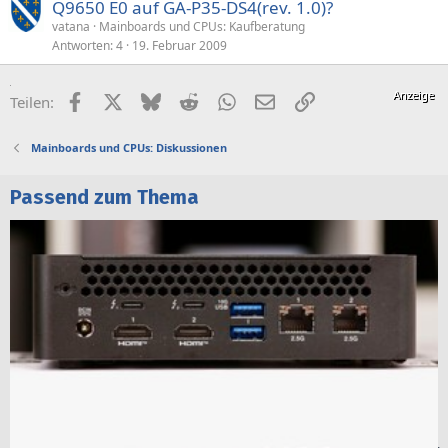
Q9650 E0 auf GA-P35-DS4(rev. 1.0)?
vatana
Mainboards und CPUs: Kaufberatung
Antworten
4
19. Februar 2009
Facebook
X (Twitter)
Bluesky
Reddit
WhatsApp
E-Mail
Link
Teilen:
Mainboards und CPUs: Diskussionen
Passend zum Thema