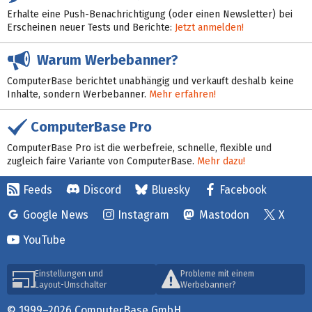
Erhalte eine Push-Benachrichtigung (oder einen Newsletter) bei
Erscheinen neuer Tests und Berichte:
Jetzt anmelden!
Warum Werbebanner?
ComputerBase berichtet unabhängig und verkauft deshalb keine
Inhalte, sondern Werbebanner.
Mehr erfahren!
ComputerBase Pro
ComputerBase Pro ist die werbefreie, schnelle, flexible und
zugleich faire Variante von ComputerBase.
Mehr dazu!
Feeds
Discord
Bluesky
Facebook
Google News
Instagram
Mastodon
X
YouTube
Einstellungen und
Probleme mit einem
Layout-Umschalter
Werbebanner?
© 1999–2026 ComputerBase GmbH