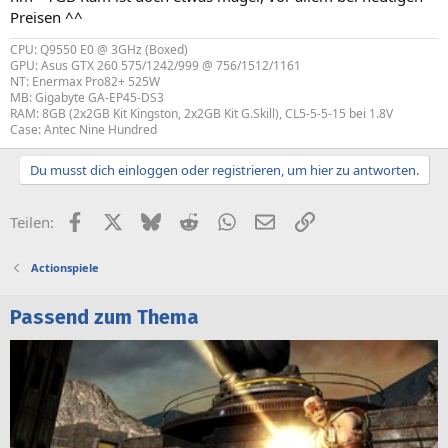
Preisen ^^
CPU: Q9550 E0 @ 3GHz (Boxed)
GPU: Asus GTX 260 575/1242/999 @ 756/1512/1161
NT: Enermax Pro82+ 525W
MB: Gigabyte GA-EP45-DS3
RAM: 8GB (2x2GB Kit Kingston, 2x2GB Kit G.Skill), CL5-5-5-15 bei 1.8V
Case: Antec Nine Hundred
Du musst dich einloggen oder registrieren, um hier zu antworten.
Facebook
X (Twitter)
Bluesky
Reddit
WhatsApp
E-Mail
Link
Teilen:
Actionspiele
Passend zum Thema