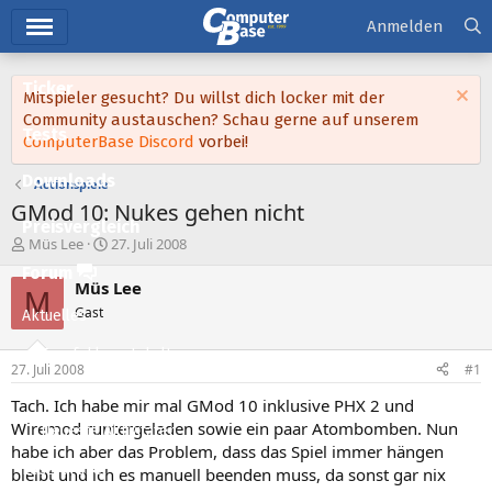
Hauptmenü
Anmelden
Ticker
Mitspieler gesucht? Du willst dich locker mit der
Community austauschen? Schau gerne auf unserem
Tests
ComputerBase Discord
vorbei!
Downloads
Actionspiele
GMod 10: Nukes gehen nicht
Preisvergleich
E
E
Müs Lee
27. Juli 2008
r
r
Forum
s
s
Müs Lee
M
t
t
Gast
Aktuelles
e
e
l
l
Empfohlene Inhalte
l
l
27. Juli 2008
#1
e
t
Neue Beiträge
r
a
Tach. Ich habe mir mal GMod 10 inklusive PHX 2 und
m
Wiremod runtergeladen sowie ein paar Atombomben. Nun
Neueste Aktivitäten
habe ich aber das Problem, dass das Spiel immer hängen
Leserartikel
bleibt und ich es manuell beenden muss, da sonst gar nix