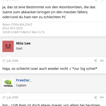
Ja, das ist eine Bestimmte von den Atombomben, die das
Game zum abkacken bringen (in den meisten fällen)
oder/und du hast nen zu schlechten PC
Ryzen 3700x @4,2GHZ
ASUS RTX 2070
32GB G.Skill Trident-Z Neo CL16
Müs Lee
M
Gast
27. Juli 2008
#3
Naja, so schlecht isser auch wieder nicht :/ *zur Sig schiel*
FreeZer_
Captain
27. Juli 2008
#4
hm - 1GB Ram ist doch etwas mager, vor allem bei heutigen