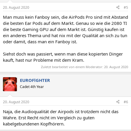
o
n
20. August 2020
#5
e
n
Man muss kein Fanboy sein, die AirPods Pro sind mit Abstand
:
die besten Ear Pods auf dem Markt. Genau so wie die 2080 TI
die beste Gaming GPU auf dem Markt ist. Günstig kaufen ist
ein anderes Thema und hat nix mit der Qualität an sich zu tun
oder damit, dass man ein Fanboy ist.
Siehst doch was passiert, wenn man diese kopierten Dinger
kauft, hast nur Probleme mit dem Kram.
Zuletzt bearbeitet von einem Moderator:
20. August 2020
EUROFlGHTER
Cadet 4th Year
20. August 2020
#6
Naja, die Audioqualität der Airpods ist trotzdem nicht das
Wahre. Erst Recht nicht im Vergleich zu guten
kabelgebundenen Kopfhörern.