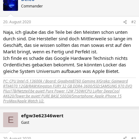
Commander
20. August 2020
#2
Naja, ich glaube das die Teile bei den Meisten schon unten
durch sind. Die Hersteller sind doch Mittlerweile so lange im
Geschäft, das sie wissen sollten das man sowas erst auf den
Markt bringt, wenn es Fertig und Perfekt ist.
Ich finde es schade das Google Hardware Technisch nichts
Ordentliches gebacken bekommt. Sie könnten Locker das
gleiche System Universum aufbauen was Apple Bietet.
PC: CPU Intel i5 13600k / Board: GigabyteB760 Gaming X/Graka: Gainward
RTX4070 12GB/RAM:Kingston FURY 32 GB DDR4-3600/SSD:SAMSUNG 970 EVO
Plus1TB/
Netzteil:be quiet! Pure Power 12M 750W/CPU Lüfter DeepCool
AK620/Tower:be quiet! PURE BASE 500DX/Smartphone: Apple iPhone 15
ProMax/Apple Watch U2.
efgw3e62346wert
E
Gast
20. August 2020
#3