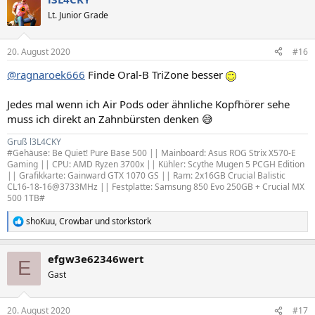
Lt. Junior Grade
20. August 2020
#16
@ragnaroek666
Finde Oral-B TriZone besser
Jedes mal wenn ich Air Pods oder ähnliche Kopfhörer sehe
muss ich direkt an Zahnbürsten denken 😅
Gruß l3L4CKY
#Gehäuse: Be Quiet! Pure Base 500 || Mainboard: Asus ROG Strix X570-E
Gaming || CPU: AMD Ryzen 3700x || Kühler: Scythe Mugen 5 PCGH Edition
|| Grafikkarte: Gainward GTX 1070 GS || Ram: 2x16GB Crucial Balistic
CL16-18-16@3733MHz || Festplatte: Samsung 850 Evo 250GB + Crucial MX
500 1TB#
shoKuu
,
Crowbar
und
storkstork
R
e
a
efgw3e62346wert
k
E
t
Gast
i
o
n
20. August 2020
#17