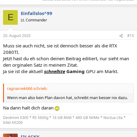
Einfallslos^99
E
Lt. Commander
20. August 2020
#15
Muss sie auch nicht, sie ist dennoch besser als die RTX
2080TI.
Jetzt hast du eh schon deinen Beitrag editiert, nur sieht man
den orginalen Satz in meinem Zitat.
Ja sie ist die aktuell
schnellste
Gaming
GPU am Markt.
ragnaroek666 schrieb:
Wenn man also kein Plan davon hat, schreibt man besser nix dazu.
Na dann halt dich daran
Deskmini X300 * R5 5600g * 16 GB RAM * 480 GB NVMe * Noctua L9a *
Intel AX200
l3L4CKY