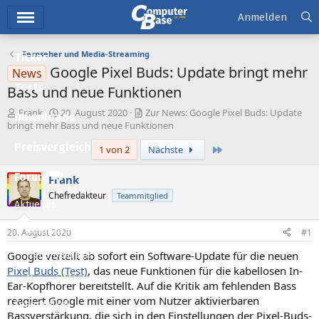
Hauptmenü
Anmelden
Fernseher und Media-Streaming
Ticker
Google Pixel Buds: Update bringt mehr
News
Tests
Bass und neue Funktionen
E
E
Frank
20. August 2020
Zur News: Google Pixel Buds: Update
Downloads
r
r
bringt mehr Bass und neue Funktionen
s
s
Preisvergleich
Letzte
1 von 2
Nächste
t
t
e
e
l
l
Forum
Frank
l
l
Chefredakteur
Teammitglied
e
t
Aktuelles
r
a
m
Empfohlene Inhalte
20. August 2020
#1
Google verteilt ab sofort ein Software-Update für die neuen
Neue Beiträge
Pixel Buds (Test)
, das neue Funktionen für die kabellosen In-
Neueste Aktivitäten
Ear-Kopfhörer bereitstellt. Auf die Kritik am fehlenden Bass
reagiert Google mit einer vom Nutzer aktivierbaren
Leserartikel
Bassverstärkung, die sich in den Einstellungen der Pixel-Buds-