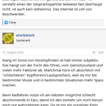
versteht einen der Gesprächspartner teilweise fast überhaupt
nicht. ist auch kein Geheimnis. Das Internet ist voll von
Beschwerden
Clany
R
e
a
storkstork
k
t
Lieutenant
i
o
n
21. August 2020
#20
e
n
Klang im Sinne von Hörempfinden ist halt immer subjektiv.
:
Das hängt von der Form des Ohres, vom Gemütszustand und
vielen mehr Faktoren ab. Manchmal höre ich absichtlich mit
"schlechteren" Kopfhörern/Lautsprechern, weil sie mir bei
bestimmter Musik und in bestimmten Situationen mehr Spass
machen.
Beim Radfahren nutze ich am liebsten möglichst schlecht
abschirmende In Ears, damit ich den Verkehr um mich herum
noch gut wahrnehmen kann. Da ist mir ein günstiger Preis