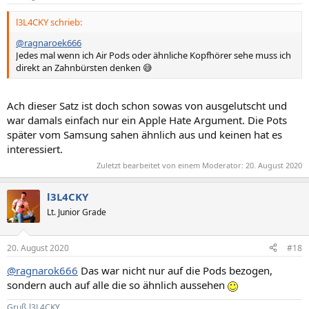
e
n
l3L4CKY schrieb:
:
@ragnaroek666
Jedes mal wenn ich Air Pods oder ähnliche Kopfhörer sehe muss ich
direkt an Zahnbürsten denken 😅
Ach dieser Satz ist doch schon sowas von ausgelutscht und
war damals einfach nur ein Apple Hate Argument. Die Pots
später vom Samsung sahen ähnlich aus und keinen hat es
interessiert.
Zuletzt bearbeitet von einem Moderator:
20. August 2020
l3L4CKY
Lt. Junior Grade
20. August 2020
#18
@ragnarok666
Das war nicht nur auf die Pods bezogen,
sondern auch auf alle die so ähnlich aussehen
Gruß l3L4CKY