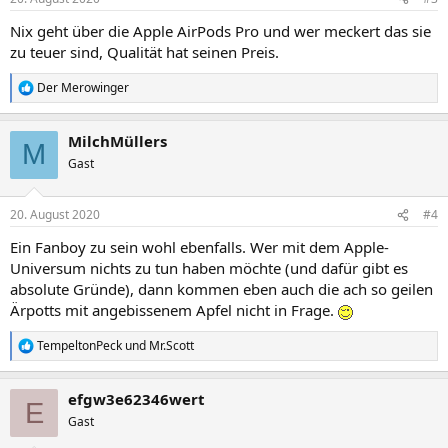
Nix geht über die Apple AirPods Pro und wer meckert das sie
zu teuer sind, Qualität hat seinen Preis.
Der Merowinger
R
e
a
MilchMüllers
k
M
t
Gast
i
o
n
20. August 2020
#4
e
n
Ein Fanboy zu sein wohl ebenfalls. Wer mit dem Apple-
:
Universum nichts zu tun haben möchte (und dafür gibt es
absolute Gründe), dann kommen eben auch die ach so geilen
Ärpotts mit angebissenem Apfel nicht in Frage.
TempeltonPeck
und
Mr.Scott
R
e
a
efgw3e62346wert
k
E
t
Gast
i