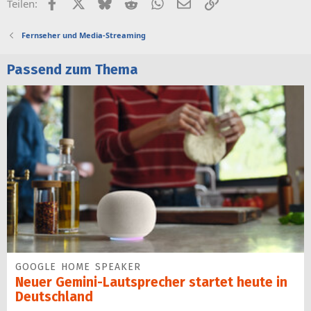
Facebook
X (Twitter)
Bluesky
Reddit
WhatsApp
E-Mail
Link
Teilen:
Fernseher und Media-Streaming
Passend zum Thema
GOOGLE HOME SPEAKER
Neuer Gemini-Laut­spre­cher startet heu­te in
Deutschland