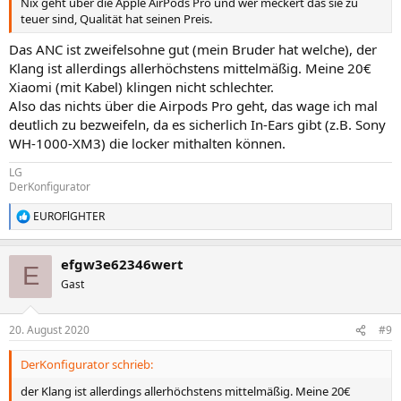
Nix geht über die Apple AirPods Pro und wer meckert das sie zu
teuer sind, Qualität hat seinen Preis.
Das ANC ist zweifelsohne gut (mein Bruder hat welche), der
Klang ist allerdings allerhöchstens mittelmäßig. Meine 20€
Xiaomi (mit Kabel) klingen nicht schlechter.
Also das nichts über die Airpods Pro geht, das wage ich mal
deutlich zu bezweifeln, da es sicherlich In-Ears gibt (z.B. Sony
WH-1000-XM3) die locker mithalten können.
LG
DerKonfigurator
EUROFlGHTER
R
e
a
efgw3e62346wert
k
E
t
Gast
i
o
n
20. August 2020
#9
e
n
DerKonfigurator schrieb:
:
der Klang ist allerdings allerhöchstens mittelmäßig. Meine 20€