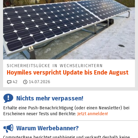
SICHERHEITS­LÜCKE IN WECHSEL­RICHTERN
Hoymiles verspricht Update bis Ende August
Kommentare
42
14.07.2026
Nichts mehr verpassen!
Erhalte eine Push-Benachrichtigung (oder einen Newsletter) bei
Erscheinen neuer Tests und Berichte:
Jetzt anmelden!
Warum Werbebanner?
ComputerBase berichtet unabhängig und verkauft deshalb keine