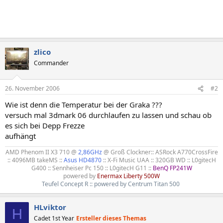
zlico
Commander
26. November 2006
#2
Wie ist denn die Temperatur bei der Graka ???
versuch mal 3dmark 06 durchlaufen zu lassen und schau ob
es sich bei Depp Frezze
aufhängt
AMD Phenom II X3 710 @
2,86GHz
@ Groß Clockner:: ASRock A770CrossFire
:: 4096MB takeMS ::
Asus HD4870
:: X-Fi Music UAA :: 320GB WD :: L0gitecH
G400 :: Sennheiser Pc 150 :: L0gitecH G11 ::
BenQ FP241W
powered by
Enermax Liberty 500W
Teufel Concept R :: powered by Centrum Titan 500
HLviktor
H
Cadet 1st Year
Ersteller dieses Themas