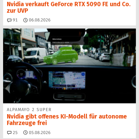
Nvidia verkauft GeForce RTX 5090 FE und Co.
zur UVP
Kommentare
91
06.08.2026
ALPAMAYO 2 SUPER
Nvidia gibt offenes KI-Modell für autonome
Fahrzeuge frei
Kommentare
25
05.08.2026