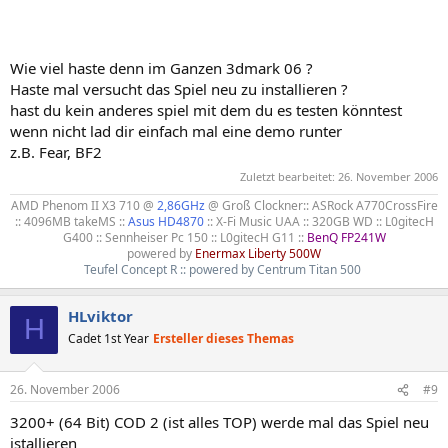
Wie viel haste denn im Ganzen 3dmark 06 ?
Haste mal versucht das Spiel neu zu installieren ?
hast du kein anderes spiel mit dem du es testen könntest
wenn nicht lad dir einfach mal eine demo runter
z.B. Fear, BF2
Zuletzt bearbeitet:
26. November 2006
AMD Phenom II X3 710 @
2,86GHz
@ Groß Clockner:: ASRock A770CrossFire
:: 4096MB takeMS ::
Asus HD4870
:: X-Fi Music UAA :: 320GB WD :: L0gitecH
G400 :: Sennheiser Pc 150 :: L0gitecH G11 ::
BenQ FP241W
powered by
Enermax Liberty 500W
Teufel Concept R :: powered by Centrum Titan 500
HLviktor
H
Cadet 1st Year
Ersteller dieses Themas
26. November 2006
#9
3200+ (64 Bit) COD 2 (ist alles TOP) werde mal das Spiel neu
istallieren