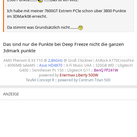
Ich habe mit meiner 7600GT Extrem PCIe schon über 3800 Punkte
im 3DMark06 erreicht.
Da stimmt was Grundsätzlich nicht.........
Das sind nur die Punkte bei Deep Freeze nicht die ganzen
3dmark punkte
AMD Phenom II X3 710 @
2,86GHz
@ Groß Clockner:: ASRock A770CrossFire
:: 4096MB takeMS ::
Asus HD4870
:: X-Fi Music UAA :: 320GB WD :: L0gitecH
G400 :: Sennheiser Pc 150 :: L0gitecH G11 ::
BenQ FP241W
powered by
Enermax Liberty 500W
Teufel Concept R :: powered by Centrum Titan 500