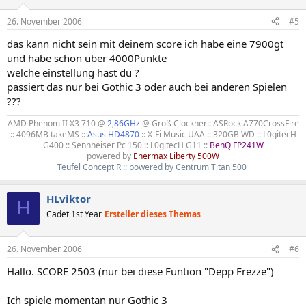
26. November 2006
#5
das kann nicht sein mit deinem score ich habe eine 7900gt
und habe schon über 4000Punkte
welche einstellung hast du ?
passiert das nur bei Gothic 3 oder auch bei anderen Spielen
???
AMD Phenom II X3 710 @
2,86GHz
@ Groß Clockner:: ASRock A770CrossFire
:: 4096MB takeMS ::
Asus HD4870
:: X-Fi Music UAA :: 320GB WD :: L0gitecH
G400 :: Sennheiser Pc 150 :: L0gitecH G11 ::
BenQ FP241W
powered by
Enermax Liberty 500W
Teufel Concept R :: powered by Centrum Titan 500
HLviktor
H
Cadet 1st Year
Ersteller dieses Themas
26. November 2006
#6
Hallo. SCORE 2503 (nur bei diese Funtion "Depp Frezze")
Ich spiele momentan nur Gothic 3