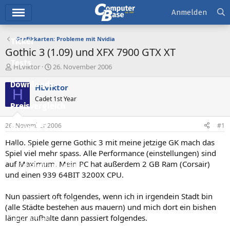
Hauptmenü
Anmelden
Grafikkarten: Probleme mit Nvidia
Ticker
Gothic 3 (1.09) und XFX 7900 GTX XT
Tests
E
E
HLviktor
26. November 2006
r
r
Downloads
s
s
HLviktor
H
t
t
Cadet 1st Year
e
e
Preisvergleich
l
l
l
l
26. November 2006
#1
Forum
e
t
r
a
Hallo. Spiele gerne Gothic 3 mit meine jetzige GK mach das
Aktuelles
m
Spiel viel mehr spass. Alle Performance (einstellungen) sind
auf Maximum. Mein PC hat außerdem 2 GB Ram (Corsair)
Empfohlene Inhalte
und einen 939 64BIT 3200X CPU.
Neue Beiträge
Nun passiert oft folgendes, wenn ich in irgendein Stadt bin
Neueste Aktivitäten
(alle Städte bestehen aus mauern) und mich dort ein bishen
länger aufhalte dann passiert folgendes.
Leserartikel