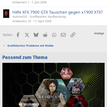
Antworten
1
7. Juni 2006
Hilfe XFX 7900 GTX Tauschen gegen x1900 XTX?
matrixx202
Grafikkarten: Kaufberatung
Antworten
29
17. April 2006
Facebook
X (Twitter)
Bluesky
Reddit
WhatsApp
E-Mail
Link
Teilen:
Grafikkarten: Probleme mit Nvidia
Passend zum Thema