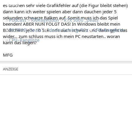
Regeln
es tauchen sehr viele Grafikfehler auf (die Figur bleibt stehen)
dann kann ich weiter spielen aber dann dauchen jeder 5
sekunden schwarze Balken auf. Somit muss ich das Spiel
Podcast
RAMageddon
RTX 5000 „Deals“
beenden! ABER NUN FOLGT DAS! In Windows bleibt mein
Bildschirm jede 10 Sekunde auch schwarz und dann geht das
RX 9000 „Deals“
Ideale Gaming-PCs
GPU-Rangliste
wider... zum schluss muss ich mein PC neustarten.. woran
CPU-Rangliste
kann das liegen?
MFG