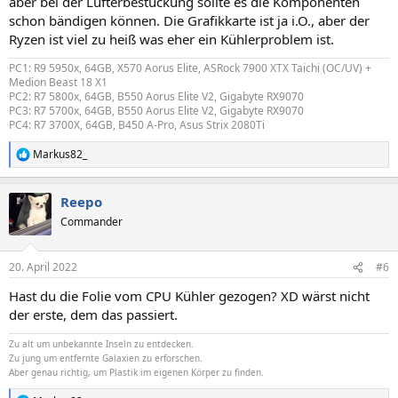
aber bei der Lüfterbestückung sollte es die Komponenten
schon bändigen können. Die Grafikkarte ist ja i.O., aber der
Ryzen ist viel zu heiß was eher ein Kühlerproblem ist.
PC1: R9 5950x, 64GB, X570 Aorus Elite, ASRock 7900 XTX Taichi (OC/UV) +
Medion Beast 18 X1
PC2: R7 5800x, 64GB, B550 Aorus Elite V2, Gigabyte RX9070
PC3: R7 5700x, 64GB, B550 Aorus Elite V2, Gigabyte RX9070
PC4: R7 3700X, 64GB, B450 A-Pro, Asus Strix 2080Ti
Markus82_
R
e
a
Reepo
k
t
Commander
i
o
n
20. April 2022
#6
e
n
Hast du die Folie vom CPU Kühler gezogen? XD wärst nicht
:
der erste, dem das passiert.
Zu alt um unbekannte Inseln zu entdecken.
Zu jung um entfernte Galaxien zu erforschen.
Aber genau richtig, um Plastik im eigenen Körper zu finden.