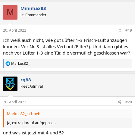
a
Minimax83
k
M
t
Lt. Commander
i
o
n
20. April 2022
#19
e
n
Ich weiß auch nicht, wie gut Lüfter 1-3 Frisch-Luft anzaugen
:
können. Vor Nr. 3 ist alles Verbaut (Filter?). Und dann gibt es
noch vor Lüfter 1-3 eine Tür, die vermutlich geschlossen war?
Markus82_
R
e
a
rg88
k
t
Fleet Admiral
i
o
n
20. April 2022
#20
e
n
Markus82_ schrieb:
:
Ja, extra darauf aufgepasst.
und was ist jetzt mit 4 und 5?