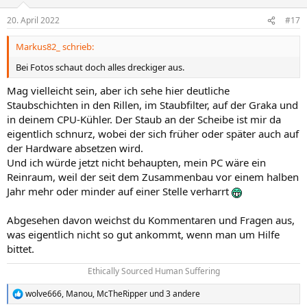
20. April 2022
#17
Markus82_ schrieb:
Bei Fotos schaut doch alles dreckiger aus.
Mag vielleicht sein, aber ich sehe hier deutliche
Staubschichten in den Rillen, im Staubfilter, auf der Graka und
in deinem CPU-Kühler. Der Staub an der Scheibe ist mir da
eigentlich schnurz, wobei der sich früher oder später auch auf
der Hardware absetzen wird.
Und ich würde jetzt nicht behaupten, mein PC wäre ein
Reinraum, weil der seit dem Zusammenbau vor einem halben
Jahr mehr oder minder auf einer Stelle verharrt
Abgesehen davon weichst du Kommentaren und Fragen aus,
was eigentlich nicht so gut ankommt, wenn man um Hilfe
bittet.
Ethically Sourced Human Suffering​
wolve666
,
Manou
,
McTheRipper
und 3 andere
R