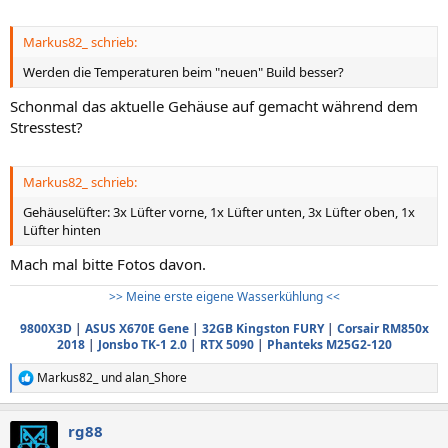
Markus82_ schrieb:
Werden die Temperaturen beim "neuen" Build besser?
Schonmal das aktuelle Gehäuse auf gemacht während dem
Stresstest?
Markus82_ schrieb:
Gehäuselüfter: 3x Lüfter vorne, 1x Lüfter unten, 3x Lüfter oben, 1x
Lüfter hinten
Mach mal bitte Fotos davon.
>> Meine erste eigene Wasserkühlung <<
9800X3D
|
ASUS X670E Gene
|
32GB Kingston FURY
|
Corsair RM850x
2018
|
Jonsbo TK-1 2.0
|
RTX 5090
|
Phanteks M25G2-120
Markus82_
und
alan_Shore
R
e
a
rg88
k
t