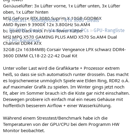
Regeln
Gehäuselüfter: 3x Lüfter vorne, 1x Lüfter unten, 3x Lüfter
oben, 1x Lüfter hinten
MSI GeForce RTX 3080 Suprim X 10GB GDDR6X
Podcast
RAMageddon
RTX 5000 „Deals“
AMD Ryzen 9 3900X 12x 3.80GHz So.AM4
be quiet! Dark Rock Pro 4 Tower Kühler
RX 9000 „Deals“
Ideale Gaming-PCs
GPU-Rangliste
MSI MPG X570 GAMING PLUS AMD X570 So.AM4 Dual
CPU-Rangliste
Channel DDR4 ATX
32GB (2x 16384MB) Corsair Vengeance LPX schwarz DDR4-
3600 DIMM CL18-22-22-42 Dual Kit
Unter voller Last wird die Grafikkarte + Prozessor extrem
heiß, so dass sie sich automatisch runter drosseln. Das macht
es logischerweise unmöglich Spiele wie Elden Ring, RDR2 o.Ä.
auf maximaler Grafik zu spielen. Im Winter gings jetzt noch
fit, aber im Sommer brauch ich die Kiste gar nicht einschalten.
Deswegen probiere ich einfach mal ein neues Gehäuse mit
hoffentlich besserem Airflow + einer Wasserkühlung.
Während einem Stresstest/Benchmark habe ich die
Temperaturen von der GPU/CPU bei dem Programm HW
Monitor beobachtet.