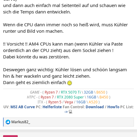
und dann auch einfach mal Seitenteil auf und schauen wie
sich die Temps dann entwickeln.
Wenn die CPU dann immer noch so heiß wird, muss Kühler
runter und Bild von machen.
!! Vorsicht !! AM4 CPUs kann man (wenn Kühler via Paste
ordentlich an der CPU zieht) aus dem Sockel ziehen !
Dabei könnte du was zerstören.
Deswegen ganz wichtig: Kühler lösen und schöön langsam
hin & her wackeln und ganz leicht ziehen.
Dann geht es ziemlich einfach
GAME
- (
Ryzen 7
/
RTX 5070 Ti
\
32GB
\
B650
)
HTPC -
(
Ryzen 7
/
RTX 2080 Super
\
16GB
\
B450
)
ITX - (
Ryzen 5
/
Vega
/
16GB
\
A520
)
UV:
MSI AB Curve
PC:
Helferliste
Fan Control:
Download
/
HowTo
PC List:
->
💻
Markus82_
R
e
a