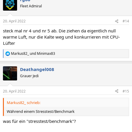
t
Fleet Admiral
i
o
n
20. April 2022
#14
e
n
steck mal nr 4 und nr 5 ab. Die ziehen da eigentlich null
:
warme Luft, nur die Kalte weg und konkurrieren mit CPU-
Lüfter
Markus82_
und
Minimax83
R
e
a
Deathangel008
k
t
Grauer Jedi
i
o
n
20. April 2022
#15
e
n
Markus82_ schrieb:
:
Während einem Stresstest/Benchmark
was für ein "stresstest/benchmark"?