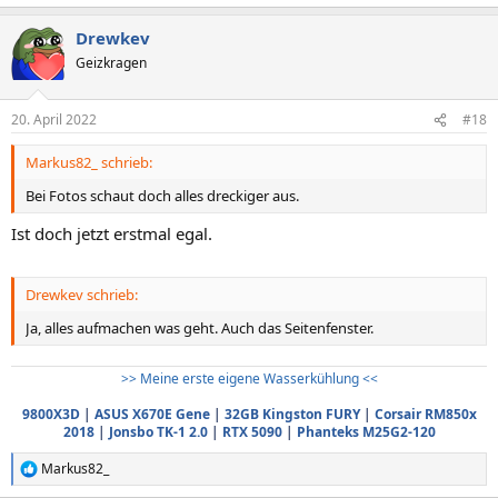
e
a
Drewkev
k
t
Geizkragen
i
o
n
20. April 2022
#18
e
n
Markus82_ schrieb:
:
Bei Fotos schaut doch alles dreckiger aus.
Ist doch jetzt erstmal egal.
Drewkev schrieb:
Ja, alles aufmachen was geht. Auch das Seitenfenster.
>> Meine erste eigene Wasserkühlung <<
9800X3D
|
ASUS X670E Gene
|
32GB Kingston FURY
|
Corsair RM850x
2018
|
Jonsbo TK-1 2.0
|
RTX 5090
|
Phanteks M25G2-120
Markus82_
R
e