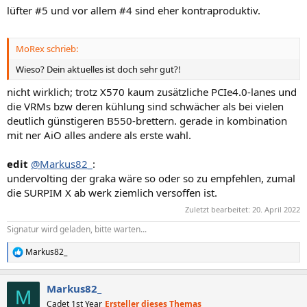
lüfter #5 und vor allem #4 sind eher kontraproduktiv.
MoRex schrieb:
Wieso? Dein aktuelles ist doch sehr gut?!
nicht wirklich; trotz X570 kaum zusätzliche PCIe4.0-lanes und
die VRMs bzw deren kühlung sind schwächer als bei vielen
deutlich günstigeren B550-brettern. gerade in kombination
mit ner AiO alles andere als erste wahl.
edit
@Markus82_
:
undervolting der graka wäre so oder so zu empfehlen, zumal
die SURPIM X ab werk ziemlich versoffen ist.
Zuletzt bearbeitet:
20. April 2022
Signatur wird geladen, bitte warten...
Markus82_
R
e
a
Markus82_
k
M
t
Cadet 1st Year
Ersteller dieses Themas