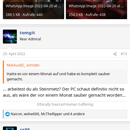
WhatsApp Image 2022-04-20 at 22.03.07.jpeg
WhatsApp Image 2022-04-20 at 22.03.07 (1).jpeg
288,5 KB · Aufrufe: 440
254,3 KB · Aufrufe: 438
tomgit
Rear Admiral
20. April 2022
#13
Markus82_ schrieb:
Hatte es vor einem Monat auf und habe es komplett sauber
gemacht.
... arbeitest du als Steinmetz? Der PC schaut definitiv nicht so
aus, als wäre der vor einem Monat sauber gemacht worden...
Ethically Sourced Human Suffering​
Naicon
,
wolve666
,
McTheRipper
und 4 andere
R
e
a
rg88
k