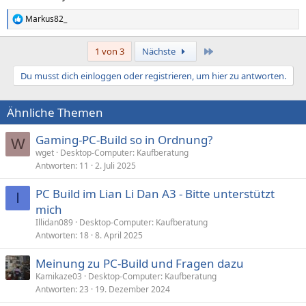
Markus82_
R
e
a
Letzte
1 von 3
Nächste
k
t
Du musst dich einloggen oder registrieren, um hier zu antworten.
i
o
n
Ähnliche Themen
e
n
:
Gaming-PC-Build so in Ordnung?
W
wget
Desktop-Computer: Kaufberatung
Antworten
11
2. Juli 2025
PC Build im Lian Li Dan A3 - Bitte unterstützt
I
mich
Illidan089
Desktop-Computer: Kaufberatung
Antworten
18
8. April 2025
Meinung zu PC-Build und Fragen dazu
Kamikaze03
Desktop-Computer: Kaufberatung
Antworten
23
19. Dezember 2024