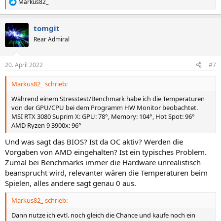
Markus82_
R
e
a
tomgit
k
t
Rear Admiral
i
o
n
20. April 2022
#7
e
n
Markus82_ schrieb:
:
Während einem Stresstest/Benchmark habe ich die Temperaturen
von der GPU/CPU bei dem Programm HW Monitor beobachtet.
MSI RTX 3080 Suprim X: GPU: 78°, Memory: 104°, Hot Spot: 96°
AMD Ryzen 9 3900x: 96°
Und was sagt das BIOS? Ist da OC aktiv? Werden die
Vorgaben von AMD eingehalten? Ist ein typisches Problem.
Zumal bei Benchmarks immer die Hardware unrealistisch
beansprucht wird, relevanter wären die Temperaturen beim
Spielen, alles andere sagt genau 0 aus.
Markus82_ schrieb:
Dann nutze ich evtl. noch gleich die Chance und kaufe noch ein