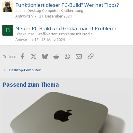
Funktioniert dieser PC-Build? Wer hat Tipps?
lolum
Desktop-Computer: Kaufberatung
Antworten
7
21. Dezember 2024
Neuer PC Build und Graka macht Probleme
B
Blackout02
Grafikkarten: Probleme mit Nvidia
Antworten
15
18. März 2024
Facebook
X (Twitter)
Bluesky
Reddit
WhatsApp
E-Mail
Link
Teilen:
Desktop-Computer
Passend zum Thema