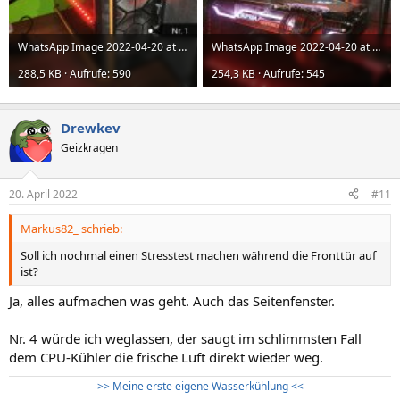
WhatsApp Image 2022-04-20 at 22.03.07.jpeg
WhatsApp Image 2022-04-20 at 22.03.07 (1).jpeg
288,5 KB · Aufrufe: 590
254,3 KB · Aufrufe: 545
Drewkev
Geizkragen
20. April 2022
#11
Markus82_ schrieb:
Soll ich nochmal einen Stresstest machen während die Fronttür auf
ist?
Ja, alles aufmachen was geht. Auch das Seitenfenster.
Nr. 4 würde ich weglassen, der saugt im schlimmsten Fall
dem CPU-Kühler die frische Luft direkt wieder weg.
>> Meine erste eigene Wasserkühlung <<