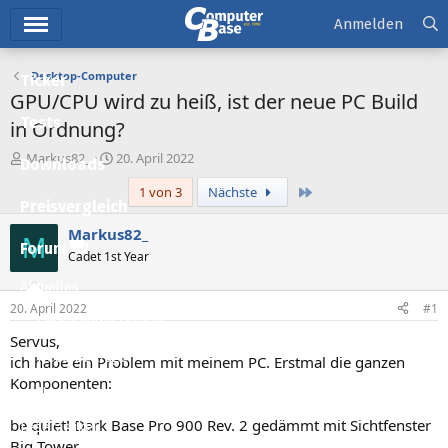
Hauptmenü
Anmelden
Desktop-Computer
Ticker
GPU/CPU wird zu heiß, ist der neue PC Build
Tests
in Ordnung?
E
E
Markus82_
20. April 2022
Downloads
r
r
Letzte
1 von 3
Nächste
s
s
Preisvergleich
t
t
e
e
Markus82_
M
l
l
Forum
Cadet 1st Year
l
l
e
t
Aktuelles
r
a
20. April 2022
#1
m
Empfohlene Inhalte
Servus,
Neue Beiträge
ich habe ein Problem mit meinem PC. Erstmal die ganzen
Komponenten:
Neueste Aktivitäten
be quiet! Dark Base Pro 900 Rev. 2 gedämmt mit Sichtfenster
Leserartikel
Big Tower