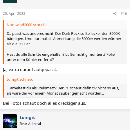
i
o
n
20. April 2022
#16
e
n
Nordwind2000 schrieb:
:
Da passt was anderes nicht. Der Dark Rock sollte locker den 3900X
bändigen. Und nur mal als Anmerkung: die 5000er werden wärmer
als die 3000er.
Hast du alle Schritte eingehalten? Lüfter richtig montiert? Folie
unter dem Kühler entfernt?
Ja, extra darauf aufgepasst.
tomgit schrieb:
... arbeitest du als Steinmetz? Der PC schaut definitiv nicht so aus,
als wäre der vor einem Monat sauber gemacht worden...
Bei Fotos schaut doch alles dreckiger aus.
tomgit
Rear Admiral