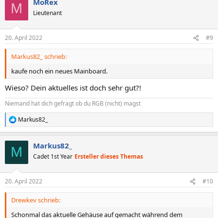
MoRex
k
M
t
Lieutenant
i
o
n
20. April 2022
#9
e
n
Markus82_ schrieb:
:
kaufe noch ein neues Mainboard.
Wieso? Dein aktuelles ist doch sehr gut?!
Niemand hat dich gefragt ob du RGB (nicht) magst
Markus82_
R
e
a
Markus82_
k
M
t
Cadet 1st Year
Ersteller dieses Themas
i
o
n
20. April 2022
#10
e
n
Drewkev schrieb:
:
Schonmal das aktuelle Gehäuse auf gemacht während dem