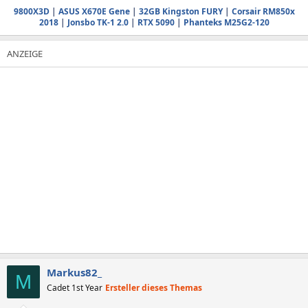
9800X3D
|
ASUS X670E Gene
|
32GB Kingston FURY
|
Corsair RM850x
2018
|
Jonsbo TK-1 2.0
|
RTX 5090
|
Phanteks M25G2-120
Markus82_
M
Cadet 1st Year
Ersteller dieses Themas