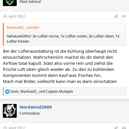
Fleet Admiral
i
o
n
20. April 2022
#3
e
n
Markus82_ schrieb:
:
Gehäuselüfter: 3x Lüfter vorne, 1x Lüfter unten, 3x Lüfter oben, 1x
Lüfter hinten
Bei der Lüfterausstattung ist die Kühlung überhaupt nicht
einzuschätzen. Wahrscheinlich machst du dir damit den
Airflow total kaputt. bläst also vorne rein und ziehst die
frische Luft oben gleich wieder ab. Zu den zu kühlenden
Komponenten kommt dann kauf was frisches hin.
Mach mal Bilder, vielleicht kann man es dann einschätzen
loser
,
Markus82_
und
Captain Mumpitz
R
e
a
Nordwind2000
k
t
Commodore
i
o
n
20. April 2022
#4