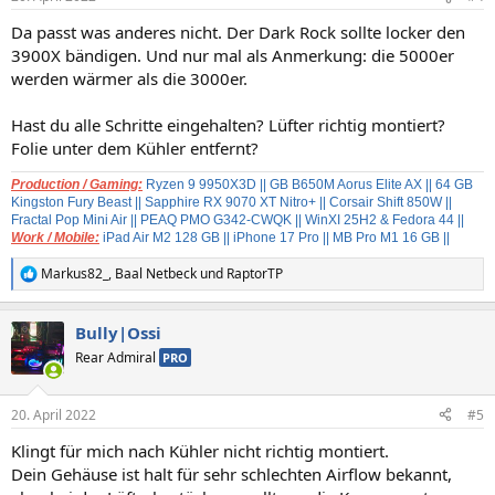
e
n
Da passt was anderes nicht. Der Dark Rock sollte locker den
:
3900X bändigen. Und nur mal als Anmerkung: die 5000er
werden wärmer als die 3000er.
Hast du alle Schritte eingehalten? Lüfter richtig montiert?
Folie unter dem Kühler entfernt?
Production / Gaming:
Ryzen 9 9950X3D
|| GB B650M Aorus Elite AX || 64 GB
Kingston Fury Beast
|| Sapphire RX 9070 XT Nitro+
|| Corsair Shift 850W ||
Fractal Pop Mini Air
|| PEAQ PMO G342-CWQK
|| WinXI 25H2 & Fedora 44 ||
Work / Mobile:
iPad Air M2 128 GB
|| iPhone 17 Pro || MB Pro M1 16 GB ||
Markus82_
,
Baal Netbeck
und
RaptorTP
R
e
a
Bully|Ossi
k
t
Rear Admiral
PRO
i
o
n
20. April 2022
#5
e
n
Klingt für mich nach Kühler nicht richtig montiert.
:
Dein Gehäuse ist halt für sehr schlechten Airflow bekannt,