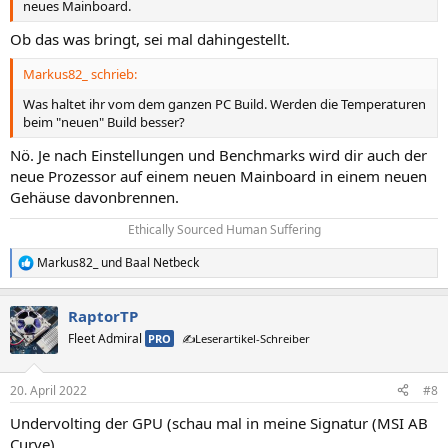
neues Mainboard.
Ob das was bringt, sei mal dahingestellt.
Markus82_ schrieb:
Was haltet ihr vom dem ganzen PC Build. Werden die Temperaturen
beim "neuen" Build besser?
Nö. Je nach Einstellungen und Benchmarks wird dir auch der
neue Prozessor auf einem neuen Mainboard in einem neuen
Gehäuse davonbrennen.
Ethically Sourced Human Suffering​
Markus82_
und
Baal Netbeck
R
e
a
RaptorTP
k
t
Fleet Admiral
PRO
✍️Leserartikel-Schreiber
i
o
n
20. April 2022
#8
e
n
Undervolting der GPU (schau mal in meine Signatur (MSI AB
:
Curve)