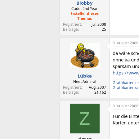
Blobby
Cadet 2nd Year
Ersteller dieses
Themas
Registriert
Juli 2008
Beiträge
25
8. August 2008
da wäre sch
ohne aa und 
sparsam und 
https://www
Lübke
Fleet Admiral
Grafikkartenle
Registriert
Aug. 2007
Grafikkartenka
Beiträge
21.162
8. August 2008
Z
Für die Eint
Karten unter
Zimon