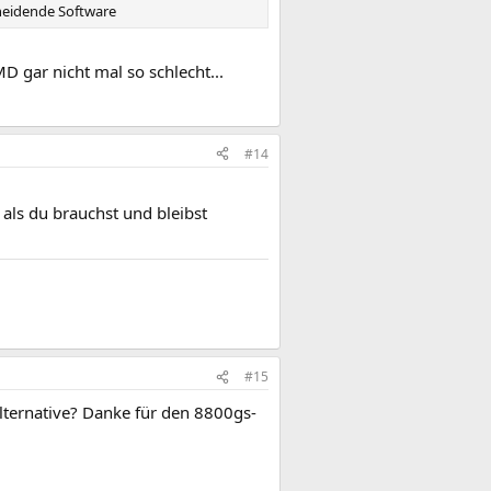
cheidende Software
D gar nicht mal so schlecht...
#14
als du brauchst und bleibst
#15
lternative? Danke für den 8800gs-