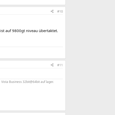
#10
 ist auf 9800gt niveau übertaktet.
#11
sta Business 32bit@64bit auf lager.