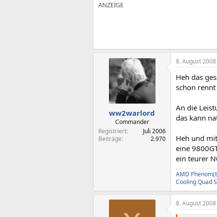
8. August 2008
Heh das ges
schon rennt
An die Leist
ww2warlord
das kann nat
Commander
Registriert
Juli 2006
Heh und mit
Beiträge
2.970
eine 9800GT
ein teurer 
AMD Phenom(tm)
Cooling Quad 
8. August 2008