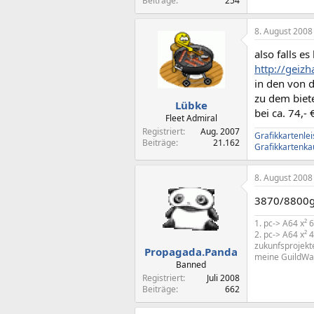
Beiträge
254
8. August 2008
also falls e
http://geiz
in den von d
zu dem biet
Lübke
bei ca. 74,-
Fleet Admiral
Registriert
Aug. 2007
Grafikkartenle
Beiträge
21.162
Grafikkartenka
8. August 2008
3870/8800gt
1. pc-> A64 x²
2. pc-> A64 x
zukunfsprojekt
Propagada.Panda
meine GuildWa
Banned
Registriert
Juli 2008
Beiträge
662