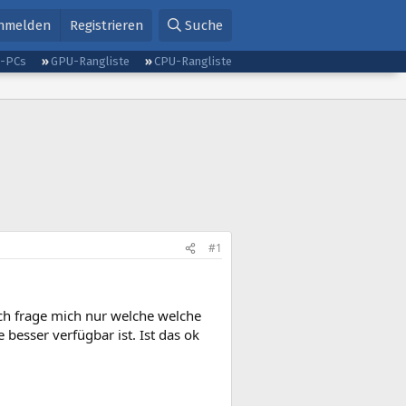
nmelden
Registrieren
Suche
g-PCs
GPU-Rangliste
CPU-Rangliste
#1
ch frage mich nur welche welche
 besser verfügbar ist. Ist das ok