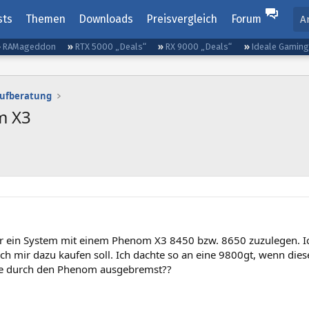
sts
Themen
Downloads
Preisvergleich
Forum
A
RAMageddon
RTX 5000 „Deals“
RX 9000 „Deals“
Ideale Gamin
aufberatung
m X3
ir ein System mit einem Phenom X3 8450 bzw. 8650 zuzulegen. I
ich mir dazu kaufen soll. Ich dachte so an eine 9800gt, wenn diese
ie durch den Phenom ausgebremst??