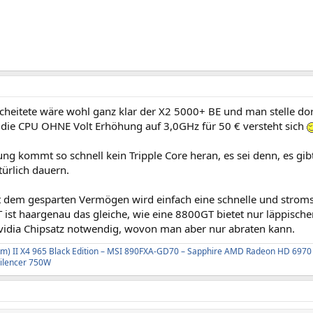
cheitete wäre wohl ganz klar der X2 5000+ BE und man stelle dor
 die CPU OHNE Volt Erhöhung auf 3,0GHz für 50 € versteht sich
ung kommt so schnell kein Tripple Core heran, es sei denn, es gib
ürlich dauern.
 dem gesparten Vermögen wird einfach eine schnelle und strom
 ist haargenau das gleiche, wie eine 8800GT bietet nur läppisch
Nvidia Chipsatz notwendig, wovon man aber nur abraten kann.
 II X4 965 Black Edition – MSI 890FXA-GD70 – Sapphire AMD Radeon HD 6970 –
Silencer 750W