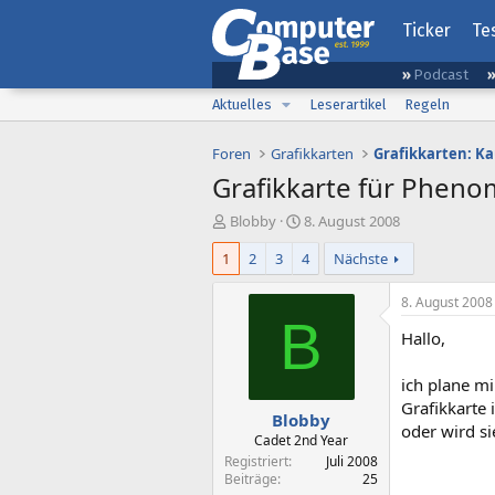
Ticker
Te
Podcast
Aktuelles
Leserartikel
Regeln
Foren
Grafikkarten
Grafikkarten: K
Grafikkarte für Pheno
E
E
Blobby
8. August 2008
r
r
1
2
3
4
Nächste
s
s
t
t
e
e
8. August 2008
l
l
B
Hallo,
l
l
e
t
r
a
ich plane m
m
Grafikkarte 
Blobby
oder wird s
Cadet 2nd Year
Registriert
Juli 2008
Beiträge
25