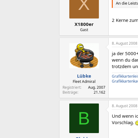
X
An die Leist
2 Kerne zum 
X1800er
Gast
8. August 2008
ja der 5000+
wenn du dan
trotzdem u
Lübke
Grafikkartenle
Grafikkartenka
Fleet Admiral
Registriert
Aug. 2007
Beiträge
21.162
8. August 2008
B
Und wenn ic
Vorschlag.