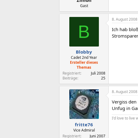
Gast
8. August 2008
B
Ich hab bloß
Stromsparen
Blobby
Cadet 2nd Year
Ersteller dieses
Themas
Registriert
Juli 2008
Beiträge
25
8. August 2008
Vergiss den 
Unfug in Ga
I'd love to liv
fritte76
Vice Admiral
Registriert
Juni 2007