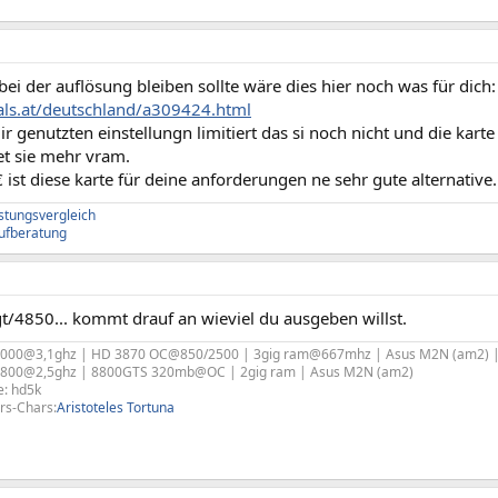
s bei der auflösung bleiben sollte wäre dies hier noch was für dich:
hals.at/deutschland/a309424.html
ir genutzten einstellungn limitiert das si noch nicht und die karte
et sie mehr vram.
 € ist diese karte für deine anforderungen ne sehr gute alternative.
istungsvergleich
ufberatung
/4850... kommt drauf an wieviel du ausgeben willst.
 6000@3,1ghz | HD 3870 OC@850/2500 | 3gig ram@667mhz | Asus M2N (am2) | Vi
² 4800@2,5ghz | 8800GTS 320mb@OC | 2gig ram | Asus M2N (am2)
e: hd5k
rs-Chars:
Aristoteles Tortuna