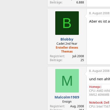
Beiträge
6.888
8. August 2008
B
Aber es ist 
Blobby
Cadet 2nd Year
Ersteller dieses
Themas
Registriert
Juli 2008
Beiträge
25
8. August 2008
M
und nen ahl
Homepc:
CPU: AMD Athl
XMS2 4096MB D
Malcolm1989
Ensign
Notebook: Dell
Registriert
Aug. 2008
CPU: Intel T567