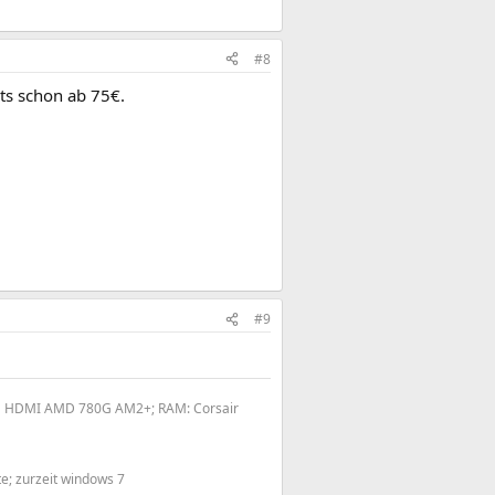
#8
bts schon ab 75€.
#9
EMH HDMI AMD 780G AM2+; RAM: Corsair
te; zurzeit windows 7