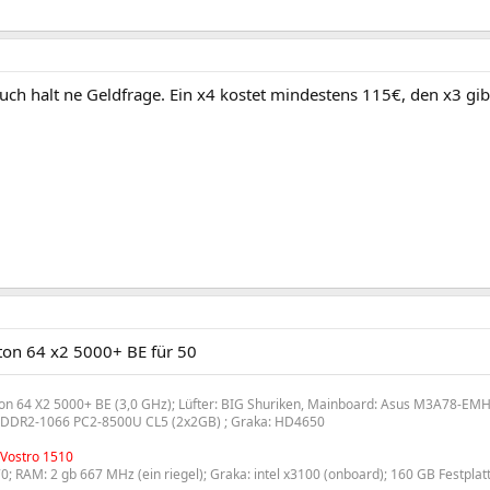
auch halt ne Geldfrage. Ein x4 kostet mindestens 115€, den x3 gi
ton 64 x2 5000+ BE für 50
on 64 X2 5000+ BE (3,0 GHz); Lüfter: BIG Shuriken, Mainboard: Asus M3A78-
DR2-1066 PC2-8500U CL5 (2x2GB) ; Graka: HD4650
 Vostro 1510
0; RAM: 2 gb 667 MHz (ein riegel); Graka: intel x3100 (onboard); 160 GB Festplat