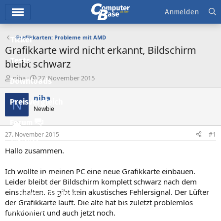
Hauptmenü
Anmelden
Grafikkarten: Probleme mit AMD
Ticker
Grafikkarte wird nicht erkannt, Bildschirm
Tests
bleibt schwarz
E
E
niba
27. November 2015
Downloads
r
r
s
s
niba
N
Preisvergleich
t
t
Newbie
e
e
l
l
Forum
l
l
27. November 2015
#1
e
t
Aktuelles
r
a
Hallo zusammen.
m
Empfohlene Inhalte
Ich wollte in meinen PC eine neue Grafikkarte einbauen.
Neue Beiträge
Leider bleibt der Bildschirm komplett schwarz nach dem
einschalten. Es gibt kein akustisches Fehlersignal. Der Lüfter
Neueste Aktivitäten
der Grafikkarte läuft. Die alte hat bis zuletzt problemlos
Leserartikel
funktioniert und auch jetzt noch.