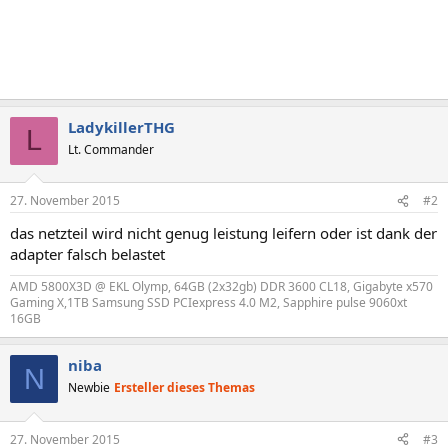
LadykillerTHG
L
Lt. Commander
27. November 2015
#2
das netzteil wird nicht genug leistung leifern oder ist dank der
adapter falsch belastet
AMD 5800X3D @ EKL Olymp, 64GB (2x32gb) DDR 3600 CL18, Gigabyte x570
Gaming X,1TB Samsung SSD PCIexpress 4.0 M2, Sapphire pulse 9060xt
16GB
niba
N
Newbie
Ersteller dieses Themas
27. November 2015
#3