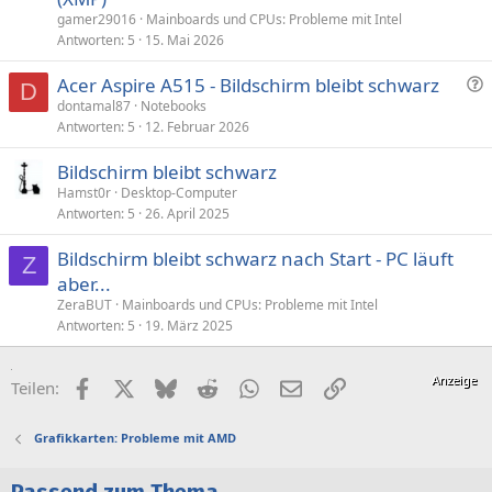
gamer29016
Mainboards und CPUs: Probleme mit Intel
Antworten
5
15. Mai 2026
F
Acer Aspire A515 - Bildschirm bleibt schwarz
D
r
dontamal87
Notebooks
Antworten
5
12. Februar 2026
a
g
Bildschirm bleibt schwarz
e
Hamst0r
Desktop-Computer
Antworten
5
26. April 2025
Bildschirm bleibt schwarz nach Start - PC läuft
Z
aber...
ZeraBUT
Mainboards und CPUs: Probleme mit Intel
Antworten
5
19. März 2025
Facebook
X (Twitter)
Bluesky
Reddit
WhatsApp
E-Mail
Link
Teilen:
Grafikkarten: Probleme mit AMD