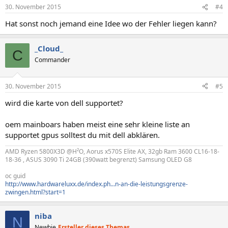
30. November 2015
#4
Hat sonst noch jemand eine Idee wo der Fehler liegen kann?
_Cloud_
C
Commander
30. November 2015
#5
wird die karte von dell supportet?
oem mainboars haben meist eine sehr kleine liste an
supportet gpus solltest du mit dell abklären.
AMD Ryzen 5800X3D @H²O, Aorus x570S Elite AX, 32gb Ram 3600 CL16-18-
18-36 , ASUS 3090 Ti 24GB (390watt begrenzt) Samsung OLED G8
oc guid
http://www.hardwareluxx.de/index.ph...n-an-die-leistungsgrenze-
zwingen.html?start=1
niba
N
Newbie
Ersteller dieses Themas