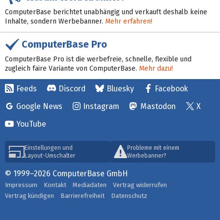
ComputerBase berichtet unabhängig und verkauft deshalb keine
Inhalte, sondern Werbebanner.
Mehr erfahren!
ComputerBase Pro
ComputerBase Pro ist die werbefreie, schnelle, flexible und
zugleich faire Variante von ComputerBase.
Mehr dazu!
Feeds
Discord
Bluesky
Facebook
Google News
Instagram
Mastodon
X
YouTube
Einstellungen und
Probleme mit einem
Layout-Umschalter
Werbebanner?
© 1999–2026 ComputerBase GmbH
Impressum
Kontakt
Mediadaten
Vertrag widerrufen
Vertrag kündigen
Barrierefreiheit
Datenschutz