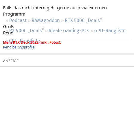
Regeln
Falls das nicht intern geht gerne auch via externen
Programm.
Podcast
RAMageddon
RTX 5000 „Deals“
Gruß
RX 9000 „Deals“
Ideale Gaming-PCs
GPU-Rangliste
Reno
CPU-Rangliste
Mein RTX Deck 2022 (inkl. Fotos):
Reno bei Sysprofile