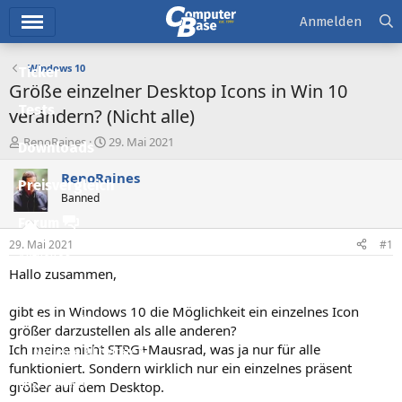
Hauptmenü
Anmelden
Windows 10
Ticker
Größe einzelner Desktop Icons in Win 10
Tests
verändern? (Nicht alle)
E
E
RenoRaines
29. Mai 2021
Downloads
r
r
s
s
RenoRaines
Preisvergleich
t
t
Banned
e
e
l
l
Forum
l
l
29. Mai 2021
#1
e
t
Aktuelles
r
a
Hallo zusammen,
m
Empfohlene Inhalte
gibt es in Windows 10 die Möglichkeit ein einzelnes Icon
Neue Beiträge
größer darzustellen als alle anderen?
Ich meine nicht STRG+Mausrad, was ja nur für alle
Neueste Aktivitäten
funktioniert. Sondern wirklich nur ein einzelnes präsent
Leserartikel
größer auf dem Desktop.