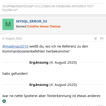
X5O!P%@AP[4\PZX54(P^)7CC)7}$EICAR-STANDARD-ANTIVIRUS-TEST-
FILE!$H+H*
MYSQL_ERROR_33
M
Banned
Ersteller dieses Themas
4. August 2020
#5
@madmax2010
weißt du, wo ich ne Referenz zu den
Kommandozeilenbefehlen herbekomme?
Ergänzung
(
4. August 2020
)
habs gefunden!
Ergänzung
(
4. August 2020
)
war ne nette Spielerei aber Texterkennung ist etwas anderes