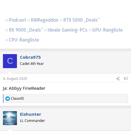
Regeln
Podcast
RAMageddon
RTX 5000 „Deals“
RX 9000 „Deals“
Ideale Gaming-PCs
GPU-Rangliste
CPU-Rangliste
Cobra975
C
Cadet 4th Year
4. August 2020
#2
Ja: Abbyy FineReader
Claus45
R
e
a
Eishunter
k
t
Lt. Commander
i
o