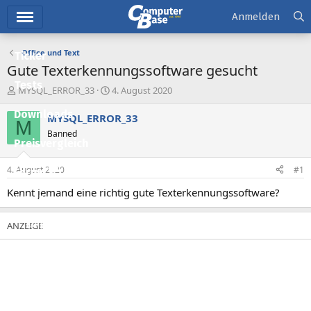
Hauptmenü
Anmelden
Office und Text
Ticker
Gute Texterkennungssoftware gesucht
Tests
E
E
MYSQL_ERROR_33
4. August 2020
r
r
Downloads
s
s
MYSQL_ERROR_33
M
t
t
Banned
e
e
Preisvergleich
l
l
l
l
4. August 2020
#1
Forum
e
t
r
a
Kennt jemand eine richtig gute Texterkennungssoftware?
Aktuelles
m
Empfohlene Inhalte
Neue Beiträge
Neueste Aktivitäten
Leserartikel