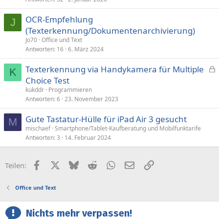
OCR-Empfehlung
J
(Texterkennung/Dokumentenarchivierung)
Jo70
Office und Text
Antworten
16
6. März 2024
Texterkennung via Handykamera für Multiple
K
e
Choice Test
s
kukddr
Programmieren
p
Antworten
6
23. November 2023
e
Gute Tastatur-Hülle für iPad Air 3 gesucht
r
M
mischaef
Smartphone/Tablet-Kaufberatung und Mobilfunktarife
r
Antworten
3
14. Februar 2024
t
Facebook
X (Twitter)
Bluesky
Reddit
WhatsApp
E-Mail
Link
Teilen:
Office und Text
Nichts mehr verpassen!