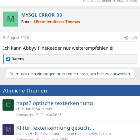
Zuletzt bearbeitet:
4. August 2020
MYSQL_ERROR_33
M
Banned
Ersteller dieses Themas
5. August 2020
#6
Ich kann Abbyy FineReader nur weiterempfehlen!!!!
Bareny
R
e
a
Du musst dich einloggen oder registrieren, um hier zu antworten.
k
t
i
Ähnliche Themen
o
n
e
naps2 optische texterkennung
C
n
christian1954
Linux
:
Antworten
5
3. Mai 2026
KI für Texterkennung gesucht...
M
mischaef
KI, Sprachmodelle und maschinelles Lernen
Antworten
32
2. Januar 2026