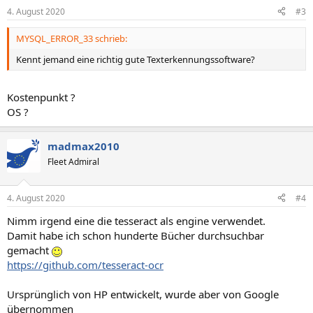
n
4. August 2020
#3
e
n
MYSQL_ERROR_33 schrieb:
:
Kennt jemand eine richtig gute Texterkennungssoftware?
Kostenpunkt ?
OS ?
madmax2010
Fleet Admiral
4. August 2020
#4
Nimm irgend eine die tesseract als engine verwendet.
Damit habe ich schon hunderte Bücher durchsuchbar
gemacht
https://github.com/tesseract-ocr
Ursprünglich von HP entwickelt, wurde aber von Google
übernommen