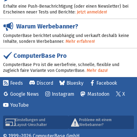
Erhalte eine Push-Benachrichtigung (oder einen Newsletter) bei
Erscheinen neuer Tests und Berichte:
Jetzt anmelden!
Warum Werbebanner?
ComputerBase berichtet unabhängig und verkauft deshalb keine
Inhalte, sondern Werbebanner.
Mehr erfahren!
ComputerBase Pro
ComputerBase Pro ist die werbefreie, schnelle, flexible und
zugleich faire Variante von ComputerBase.
Mehr dazu!
Feeds
Discord
Bluesky
Facebook
Google News
Instagram
Mastodon
X
YouTube
Einstellungen und
Probleme mit einem
Layout-Umschalter
Werbebanner?
© 1999–2026 ComputerBase GmbH