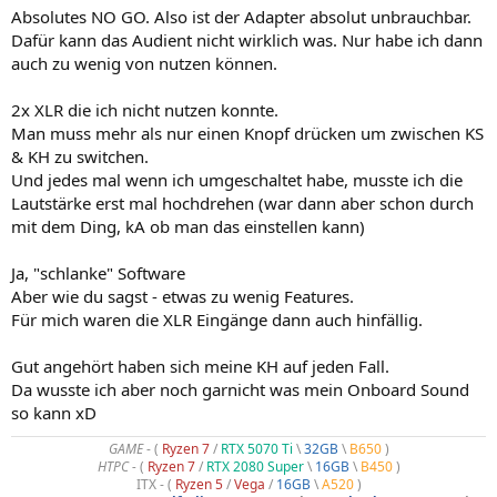
Absolutes NO GO. Also ist der Adapter absolut unbrauchbar.
Dafür kann das Audient nicht wirklich was. Nur habe ich dann
auch zu wenig von nutzen können.
2x XLR die ich nicht nutzen konnte.
Man muss mehr als nur einen Knopf drücken um zwischen KS
& KH zu switchen.
Und jedes mal wenn ich umgeschaltet habe, musste ich die
Lautstärke erst mal hochdrehen (war dann aber schon durch
mit dem Ding, kA ob man das einstellen kann)
Ja, "schlanke" Software
Aber wie du sagst - etwas zu wenig Features.
Für mich waren die XLR Eingänge dann auch hinfällig.
Gut angehört haben sich meine KH auf jeden Fall.
Da wusste ich aber noch garnicht was mein Onboard Sound
so kann xD
GAME
- (
Ryzen 7
/
RTX 5070 Ti
\
32GB
\
B650
)
HTPC -
(
Ryzen 7
/
RTX 2080 Super
\
16GB
\
B450
)
ITX - (
Ryzen 5
/
Vega
/
16GB
\
A520
)