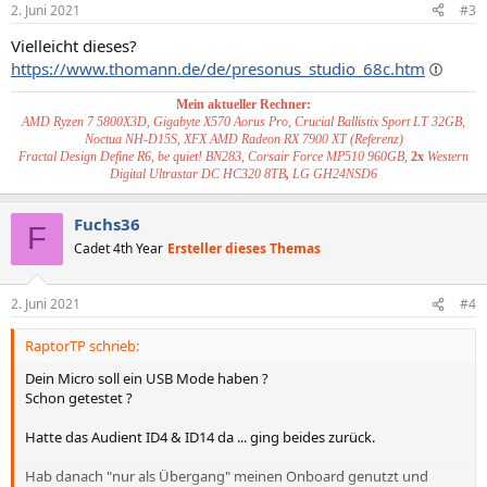
2. Juni 2021
#3
Vielleicht dieses?
https://www.thomann.de/de/presonus_studio_68c.htm
Mein aktueller Rechner:
AMD Ryzen 7 5800X3D, Gigabyte X570 Aorus Pro, Crucial Ballistix Sport LT 32GB,
Noctua NH-D15S, XFX AMD Radeon RX 7900 XT (Referenz)
Fractal Design Define R6, be quiet! BN283, Corsair Force MP510 960GB,
2x
Western
Digital Ultrastar DC HC320 8TB
,
LG GH24NSD6
Fuchs36
F
Cadet 4th Year
Ersteller dieses Themas
2. Juni 2021
#4
RaptorTP schrieb:
Dein Micro soll ein USB Mode haben ?
Schon getestet ?
Hatte das Audient ID4 & ID14 da ... ging beides zurück.
Hab danach "nur als Übergang" meinen Onboard genutzt und