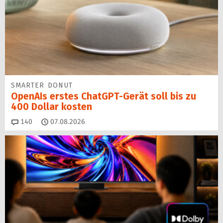
SMARTER DONUT
OpenAIs erstes ChatGPT-Gerät soll bis zu
400 Dollar kosten
Kommentare
140
07.08.2026