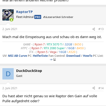
RaptorTP
Fleet Admiral
PRO
✍️Leserartikel-Schreiber
2. Juni 2021
#13
Mach mal die Einspeisung aus und schau ob es dann weg ist.
GAME
- (
Ryzen 7
/
RTX 5070 Ti
\
32GB
\
B650
)
HTPC -
(
Ryzen 7
/
RTX 2080 Super
\
16GB
\
B450
)
ITX - (
Ryzen 5
/
Vega
/
16GB
\
A520
)
UV:
MSI AB Curve
PC:
Helferliste
Fan Control:
Download
/
HowTo
PC List:
->
💻
DuckDuckStop
D
Gast
2. Juni 2021
#14
Du hast aber nicht genau so wie Raptor den Gain auf volle
Pulle aufgedreht oder?