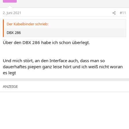
i
o
n
2. Juni 2021
#11
e
n
Der Kabelbinder schrieb:
:
DBX 286
Über den DBX 286 habe ich schon überlegt.
Und mich stört, an den Interface auch, dass man so
dauerhaftes piepen ganz leise hört und ich weiß nicht woran
es legt