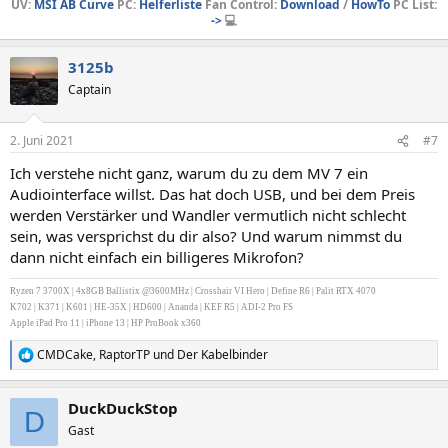
UV:
MSI AB Curve
PC:
Helferliste
Fan Control:
Download
/
HowTo
PC List:
->
💻
3125b
Captain
2. Juni 2021
#7
Ich verstehe nicht ganz, warum du zu dem MV 7 ein
Audiointerface willst. Das hat doch USB, und bei dem Preis
werden Verstärker und Wandler vermutlich nicht schlecht
sein, was versprichst du dir also? Und warum nimmst du
dann nicht einfach ein billigeres Mikrofon?
Ryzen 7 3700X | 4x8GB Ballistix @3600MHz | Crosshair VI Hero | Define R6 | Palit RTX 4070
K702 | K371 | K601 | HE-35X | HD600 | Ananda | KEF R5 | ADI-2 Pro FS
Apple iPad Pro 11 | iPhone 13 | HP ProBook x360
CMDCake
,
RaptorTP
und
Der Kabelbinder
R
e
a
DuckDuckStop
k
D
t
Gast
i