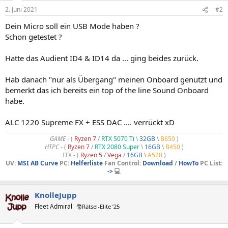
2. Juni 2021
#2
Dein Micro soll ein USB Mode haben ?
Schon getestet ?
Hatte das Audient ID4 & ID14 da ... ging beides zurück.
Hab danach "nur als Übergang" meinen Onboard genutzt und
bemerkt das ich bereits ein top of the line Sound Onboard
habe.
ALC 1220 Supreme FX + ESS DAC .... verrückt xD
GAME
- (
Ryzen 7
/
RTX 5070 Ti
\
32GB
\
B650
)
HTPC -
(
Ryzen 7
/
RTX 2080 Super
\
16GB
\
B450
)
ITX - (
Ryzen 5
/
Vega
/
16GB
\
A520
)
UV:
MSI AB Curve
PC:
Helferliste
Fan Control:
Download
/
HowTo
PC List:
->
💻
KnolleJupp
Fleet Admiral
🎅Rätsel-Elite ’25