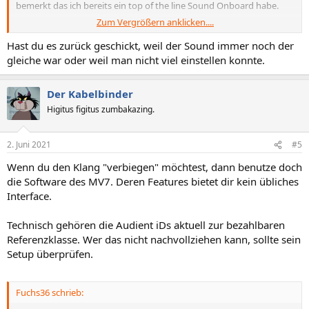
bemerkt das ich bereits ein top of the line Sound Onboard habe.
Zum Vergrößern anklicken....
ALC 1220 Supreme FX + ESS DAC .... verrückt xD
Hast du es zurück geschickt, weil der Sound immer noch der
gleiche war oder weil man nicht viel einstellen konnte.
Der Kabelbinder
Higitus figitus zumbakazing.
2. Juni 2021
#5
Wenn du den Klang "verbiegen" möchtest, dann benutze doch
die Software des MV7. Deren Features bietet dir kein übliches
Interface.
Technisch gehören die Audient iDs aktuell zur bezahlbaren
Referenzklasse. Wer das nicht nachvollziehen kann, sollte sein
Setup überprüfen.
Fuchs36 schrieb: