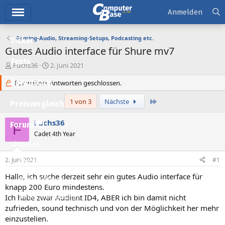
Hauptmenü
Anmelden
Gaming-Audio, Streaming-Setups, Podcasting etc.
Ticker
Gutes Audio interface für Shure mv7
Tests
E
E
Fuchs36
2. Juni 2021
r
r
Downloads
s
Für weitere Antworten geschlossen.
s
t
t
e
e
Letzte
1 von 3
Nächste
Preisvergleich
l
l
l
l
Fuchs36
Forum
F
e
t
Cadet 4th Year
r
a
Aktuelles
m
2. Juni 2021
#1
Empfohlene Inhalte
Hallo, ich suche derzeit sehr ein gutes Audio interface für
Neue Beiträge
knapp 200 Euro mindestens.
Ich habe zwar Audient ID4, ABER ich bin damit nicht
Neueste Aktivitäten
zufrieden, sound technisch und von der Möglichkeit her mehr
Leserartikel
einzustellen.