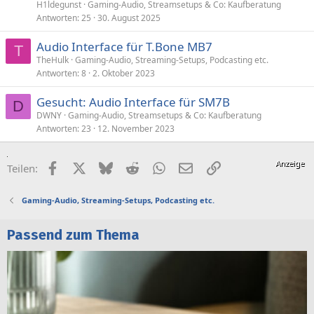
H1ldegunst
Gaming-Audio, Streamsetups & Co: Kaufberatung
Antworten
25
30. August 2025
Audio Interface für T.Bone MB7
T
TheHulk
Gaming-Audio, Streaming-Setups, Podcasting etc.
Antworten
8
2. Oktober 2023
Gesucht: Audio Interface für SM7B
D
DWNY
Gaming-Audio, Streamsetups & Co: Kaufberatung
Antworten
23
12. November 2023
Facebook
X (Twitter)
Bluesky
Reddit
WhatsApp
E-Mail
Link
Teilen:
Gaming-Audio, Streaming-Setups, Podcasting etc.
Passend zum Thema