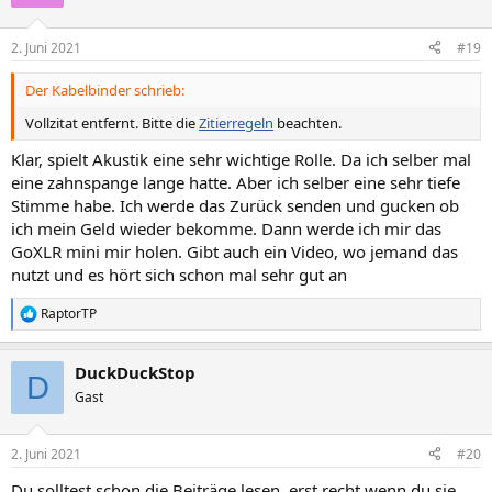
2. Juni 2021
#19
Der Kabelbinder schrieb:
Vollzitat entfernt. Bitte die
Zitierregeln
beachten.
Klar, spielt Akustik eine sehr wichtige Rolle. Da ich selber mal
eine zahnspange lange hatte. Aber ich selber eine sehr tiefe
Stimme habe. Ich werde das Zurück senden und gucken ob
ich mein Geld wieder bekomme. Dann werde ich mir das
GoXLR mini mir holen. Gibt auch ein Video, wo jemand das
nutzt und es hört sich schon mal sehr gut an
RaptorTP
R
e
a
DuckDuckStop
k
D
t
Gast
i
o
n
2. Juni 2021
#20
e
n
Du solltest schon die Beiträge lesen, erst recht wenn du sie