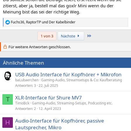
:
zitierst, aber ja, bestell mal das goxlr Mini wenn du der
Meinung bist das sei der richtige Weg.
Fuchs36
,
RaptorTP
und
Der Kabelbinder
R
e
a
Letzte
1 von 3
Nächste
k
t
Für weitere Antworten geschlossen.
i
o
n
e
Ähnliche Themen
n
:
USB Audio Interface für Kopfhörer + Mikrofon
baLubaerchen
Gaming-Audio, Streamsetups & Co: Kaufberatung
Antworten
3
22. Juli 2025
XLR-Interface für Shure MV7
T
TimoBck
Gaming-Audio, Streaming-Setups, Podcasting etc.
Antworten
2
12. April 2023
Audio-Interface für Kopfhörer, passive
H
Lautsprecher, Mikro