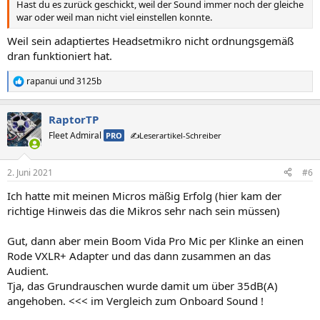
Hast du es zurück geschickt, weil der Sound immer noch der gleiche
war oder weil man nicht viel einstellen konnte.
Weil sein adaptiertes Headsetmikro nicht ordnungsgemäß
dran funktioniert hat.
rapanui
und
3125b
R
e
a
RaptorTP
k
t
Fleet Admiral
PRO
✍️Leserartikel-Schreiber
i
o
n
2. Juni 2021
#6
e
n
Ich hatte mit meinen Micros mäßig Erfolg (hier kam der
:
richtige Hinweis das die Mikros sehr nach sein müssen)
Gut, dann aber mein Boom Vida Pro Mic per Klinke an einen
Rode VXLR+ Adapter und das dann zusammen an das
Audient.
Tja, das Grundrauschen wurde damit um über 35dB(A)
angehoben. <<< im Vergleich zum Onboard Sound !