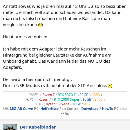
Anstatt sowas wie: ja dreh mal auf 13 Uhr .. also so bissi über
mitte ... einfach voll auf und schauen wo es landet. Da kann
man nichts falsch machen und hat eine Basis die man
vergleichen kann
Nicht um es zu nutzen.
Ich habe mit dem Adapter leider mehr Rauschen im
Hintergrund bei gleicher Lautstärke der Aufnahme am
Onboard gehabt. Das war dann leider das NO GO des
Adapters.
Der wird ja hier gar nicht genötigt.
Durch USB Modus evtl. nicht mal der XLR Anschluss
GAME
- (
Ryzen 7
/
RTX 5070 Ti
\
32GB
\
B650
)
HTPC -
(
Ryzen 7
/
RTX 2080 Super
\
16GB
\
B450
)
ITX - (
Ryzen 5
/
Vega
/
16GB
\
A520
)
UV:
MSI AB Curve
PC:
Helferliste
Fan Control:
Download
/
HowTo
PC List:
->
💻
Der Kabelbinder