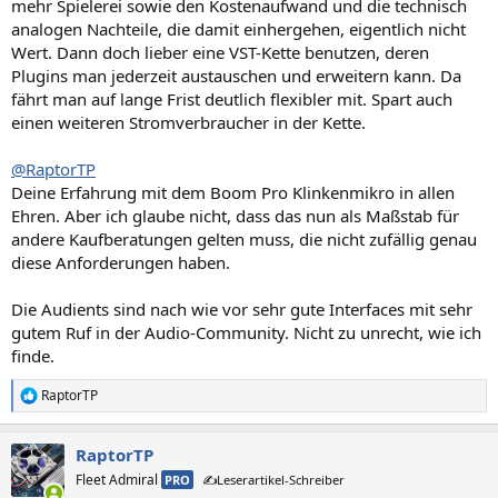
mehr Spielerei sowie den Kostenaufwand und die technisch
analogen Nachteile, die damit einhergehen, eigentlich nicht
Wert. Dann doch lieber eine VST-Kette benutzen, deren
Plugins man jederzeit austauschen und erweitern kann. Da
fährt man auf lange Frist deutlich flexibler mit. Spart auch
einen weiteren Stromverbraucher in der Kette.
@RaptorTP
Deine Erfahrung mit dem Boom Pro Klinkenmikro in allen
Ehren. Aber ich glaube nicht, dass das nun als Maßstab für
andere Kaufberatungen gelten muss, die nicht zufällig genau
diese Anforderungen haben.
Die Audients sind nach wie vor sehr gute Interfaces mit sehr
gutem Ruf in der Audio-Community. Nicht zu unrecht, wie ich
finde.
RaptorTP
R
e
a
RaptorTP
k
t
Fleet Admiral
PRO
✍️Leserartikel-Schreiber
i