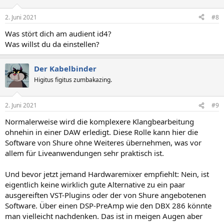
o
n
2. Juni 2021
#8
e
n
Was stört dich am audient id4?
:
Was willst du da einstellen?
Der Kabelbinder
Higitus figitus zumbakazing.
2. Juni 2021
#9
Normalerweise wird die komplexere Klangbearbeitung
ohnehin in einer DAW erledigt. Diese Rolle kann hier die
Software von Shure ohne Weiteres übernehmen, was vor
allem für Liveanwendungen sehr praktisch ist.
Und bevor jetzt jemand Hardwaremixer empfiehlt: Nein, ist
eigentlich keine wirklich gute Alternative zu ein paar
ausgereiften VST-Plugins oder der von Shure angebotenen
Software. Über einen DSP-PreAmp wie den DBX 286 könnte
man vielleicht nachdenken. Das ist in meigen Augen aber