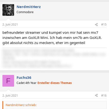
NerdmitHerz
Commodore
2. Juni 2021
#15
befreundeter streamer und kumpel von mir hat sein mv7
inzwischen am GoXLR Mini. Ich hab mein sm7b am GoXLR.
gibt absolut nichts zu meckern, eher im gegenteil
Ryzen 9 9950x & ASUS ROG CROSSHAIR X870E HERO
SN850X 1TB + 2TB + 4TB & G.Skill Flare X5 schwarz 32GB, DDR5-6000, CL32-
38-38-96
Zotac Gaming GeForce RTX 4080 Trinity OC
Corsair HXi Series HX850i & Phanteks Enthoo Pro 2
Fuchs36
F
Cadet 4th Year
Ersteller dieses Themas
2. Juni 2021
#16
NerdmitHerz schrieb: