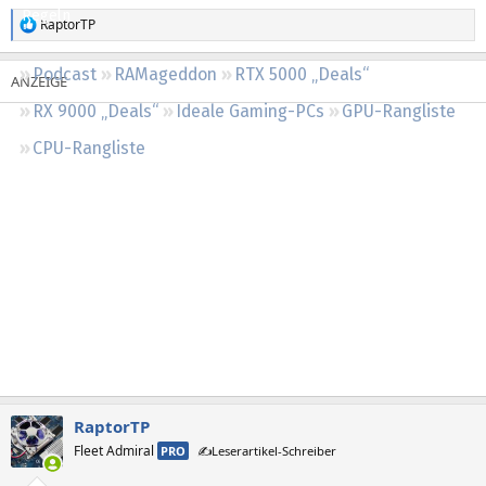
Regeln
RaptorTP
R
e
a
Podcast
RAMageddon
RTX 5000 „Deals“
k
t
RX 9000 „Deals“
Ideale Gaming-PCs
GPU-Rangliste
i
o
CPU-Rangliste
n
e
n
:
RaptorTP
Fleet Admiral
PRO
✍️Leserartikel-Schreiber