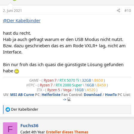
o
n
2. Juni 2021
#10
e
n
@Der Kabelbinder
:
hast du recht.
Hab ja auch gefragt warum er den USB Modus nicht nutzt.
Bzw. dazu geschrieben das es am Rode VXLR+ lag, nicht am
Interface.
Bin nur froh das ich quasi die günstigste Lösung gefunden
habe
GAME
- (
Ryzen 7
/
RTX 5070 Ti
\
32GB
\
B650
)
HTPC -
(
Ryzen 7
/
RTX 2080 Super
\
16GB
\
B450
)
ITX - (
Ryzen 5
/
Vega
/
16GB
\
A520
)
UV:
MSI AB Curve
PC:
Helferliste
Fan Control:
Download
/
HowTo
PC List:
->
💻
Der Kabelbinder
R
e
a
Fuchs36
k
F
t
Cadet 4th Year
Ersteller dieses Themas