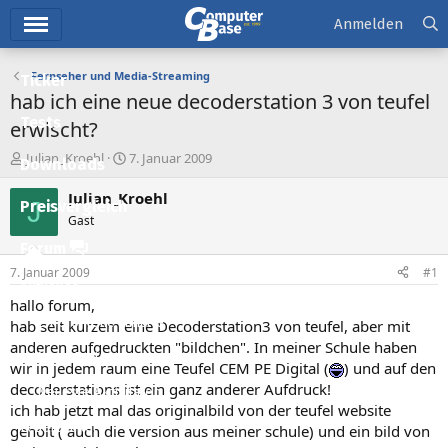
Hauptmenü
Anmelden
Fernseher und Media-Streaming
Ticker
hab ich eine neue decoderstation 3 von teufel
Tests
erwischt?
E
E
Julian_Kroehl
7. Januar 2009
Downloads
r
r
s
s
Julian_Kroehl
J
Preisvergleich
t
t
Gast
e
e
l
l
Forum
l
l
7. Januar 2009
#1
e
t
Aktuelles
r
a
hallo forum,
m
Empfohlene Inhalte
hab seit kurzem eine Decoderstation3 von teufel, aber mit
anderen aufgedruckten "bildchen". In meiner Schule haben
Neue Beiträge
wir in jedem raum eine Teufel CEM PE Digital (
) und auf den
decoderstations ist ein ganz anderer Aufdruck!
Neueste Aktivitäten
ich hab jetzt mal das originalbild von der teufel website
Leserartikel
geholt ( auch die version aus meiner schule) und ein bild von