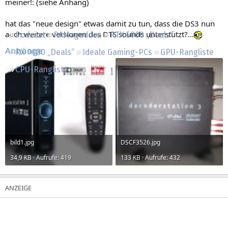
meiner!: (siehe Anhang)
Regeln
hat das "neue design" etwas damit zu tun, dass die DS3 nun
auch weitere versionen des DTS sounds unterstützt?...
Podcast
RAMageddon
RTX 5000 „Deals“
Anhänge
RX 9000 „Deals“
Ideale Gaming-PCs
GPU-Rangliste
CPU-Rangliste
bild1.jpg
DSCF3526.jpg
34,9 KB · Aufrufe: 419
133 KB · Aufrufe: 432