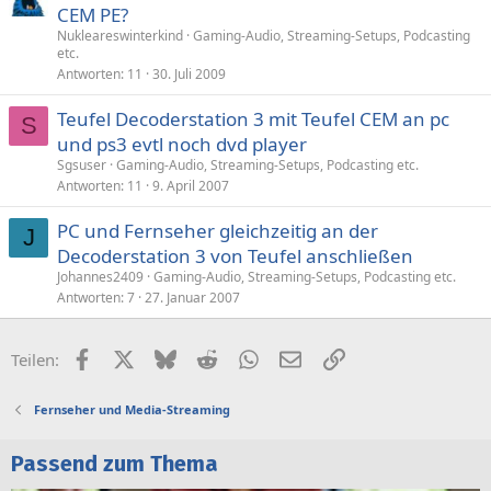
CEM PE?
Nukleareswinterkind
Gaming-Audio, Streaming-Setups, Podcasting
etc.
Antworten
11
30. Juli 2009
Teufel Decoderstation 3 mit Teufel CEM an pc
S
und ps3 evtl noch dvd player
Sgsuser
Gaming-Audio, Streaming-Setups, Podcasting etc.
Antworten
11
9. April 2007
PC und Fernseher gleichzeitig an der
J
Decoderstation 3 von Teufel anschließen
Johannes2409
Gaming-Audio, Streaming-Setups, Podcasting etc.
Antworten
7
27. Januar 2007
Facebook
X (Twitter)
Bluesky
Reddit
WhatsApp
E-Mail
Link
Teilen:
Fernseher und Media-Streaming
Passend zum Thema