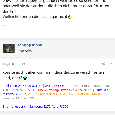
entweder sie haben es geändert weil sie es so schöner finden,
oder weil sie das andere Bildchen nicht mehr daraufdrucken
durften.
Vielleicht können die das ja gar nicht
...
...
...
schnopsnosn
Rear Admiral
11. Januar 2009
#5
könnte auch daher kommen, dass das zwei versch. seiten
sind, oder?
Intel Xeon W3520 @ 4GHz
||
ASUS P6T WS Pro
|| 6Gb Corsair XMS3 DDR3-
1600 9-9-9-24 ||
ASUS HD5870 Voltage Tweak v2 @ 951/1301
||
Intel X25-
M Postville 80Gb
,
256Gb SuperTalent UD GX, 2xWD6400AAKS @RAID0
||
Seasonic M12D 750W
Erfahrungsbericht Samsung E272-Aura P8700