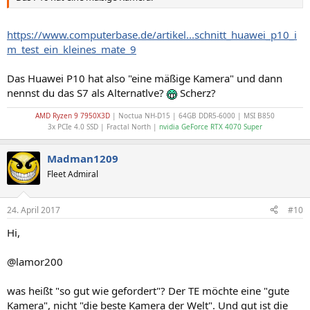
https://www.computerbase.de/artikel...schnitt_huawei_p10_i
m_test_ein_kleines_mate_9
Das Huawei P10 hat also "eine mäßige Kamera" und dann
nennst du das S7 als Alternatlve?
Scherz?
AMD Ryzen 9 7950X3D
| Noctua NH-D15 | 64GB DDR5-6000 | MSI B850
3x PCIe 4.0 SSD | Fractal North |
nvidia GeForce RTX 4070 Super
Madman1209
Fleet Admiral
24. April 2017
#10
Hi,
@lamor200
was heißt "so gut wie gefordert"? Der TE möchte eine "gute
Kamera", nicht "die beste Kamera der Welt". Und gut ist die