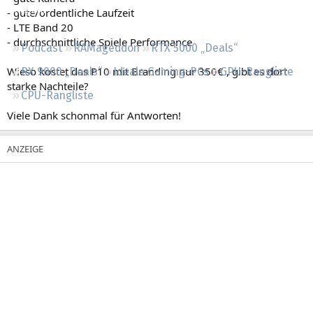
Regeln
- gute/ordentliche Laufzeit
- LTE Band 20
- durchschnittliche Spiele Performance
Podcast
RAMageddon
RTX 5000 „Deals“
Wieso kostet das P10 mit Branding nur 350€ , gibt es dort
RX 9000 „Deals“
Ideale Gaming-PCs
GPU-Rangliste
starke Nachteile?
CPU-Rangliste
Viele Dank schonmal für Antworten!