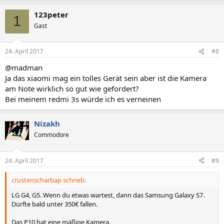
123peter
1
Gast
24. April 2017
#8
@madman
Ja das xiaomi mag ein tolles Gerät sein aber ist die Kamera
am Note wirklich so gut wie gefordert?
Bei meinem redmi 3s würde ich es verneinen
Nizakh
Commodore
24. April 2017
#9
crustenscharbap schrieb:
LG G4, G5. Wenn du etwas wartest, dann das Samsung Galaxy S7.
Dürfte bald unter 350€ fallen.
Das P10 hat eine mäßige Kamera.