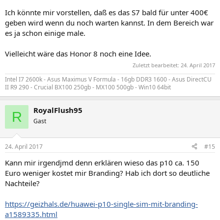
Ich könnte mir vorstellen, daß es das S7 bald für unter 400€
geben wird wenn du noch warten kannst. In dem Bereich war
es ja schon einige male.
Vielleicht wäre das Honor 8 noch eine Idee.
Zuletzt bearbeitet:
24. April 2017
Intel I7 2600k - Asus Maximus V Formula - 16gb DDR3 1600 - Asus DirectCU
II R9 290 - Crucial BX100 250gb - MX100 500gb - Win10 64bit
RoyalFlush95
R
Gast
24. April 2017
#15
Kann mir irgendjmd denn erklären wieso das p10 ca. 150
Euro weniger kostet mir Branding? Hab ich dort so deutliche
Nachteile?
https://geizhals.de/huawei-p10-single-sim-mit-branding-
a1589335.html