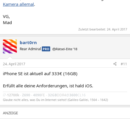
Kamera allemal
.
VG,
Mad
Zuletzt bearbeitet:
24. April 2017
bart0rn
Rear Admiral
PRO
🎂Rätsel-Elite ’18
24. April 2017
#11
iPhone SE ist aktuell auf 333€ (16GB)
Erfüllt alle deine Anforderungen, ist hald iOS.
i7-
12700k
-
Z690
-
4090
FE
-
32GB
DDR4
@
3600
CL16
Glaube nicht alles, was Du im Internet siehst! (Galileo Galilei, 1564 – 1642)