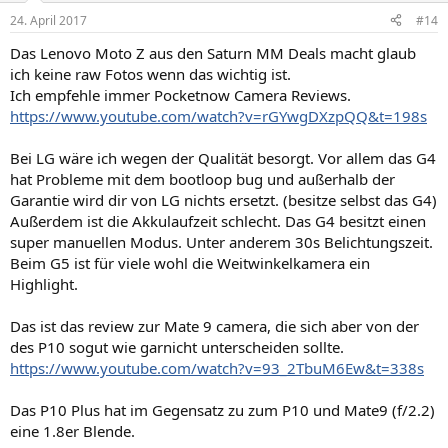
24. April 2017
#14
Das Lenovo Moto Z aus den Saturn MM Deals macht glaub
ich keine raw Fotos wenn das wichtig ist.
Ich empfehle immer Pocketnow Camera Reviews.
https://www.youtube.com/watch?v=rGYwgDXzpQQ&t=198s
Bei LG wäre ich wegen der Qualität besorgt. Vor allem das G4
hat Probleme mit dem bootloop bug und außerhalb der
Garantie wird dir von LG nichts ersetzt. (besitze selbst das G4)
Außerdem ist die Akkulaufzeit schlecht. Das G4 besitzt einen
super manuellen Modus. Unter anderem 30s Belichtungszeit.
Beim G5 ist für viele wohl die Weitwinkelkamera ein
Highlight.
Das ist das review zur Mate 9 camera, die sich aber von der
des P10 sogut wie garnicht unterscheiden sollte.
https://www.youtube.com/watch?v=93_2TbuM6Ew&t=338s
Das P10 Plus hat im Gegensatz zu zum P10 und Mate9 (f/2.2)
eine 1.8er Blende.