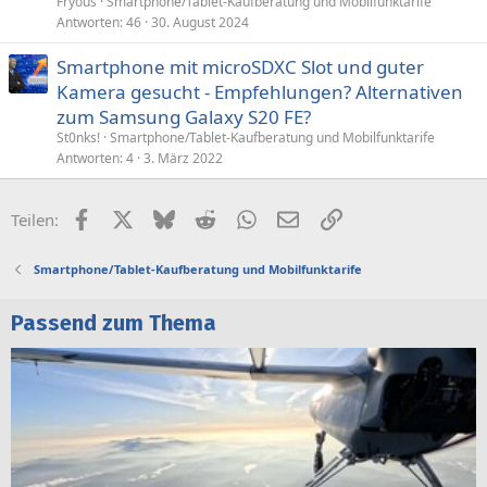
Fryous
Smartphone/Tablet-Kaufberatung und Mobilfunktarife
Antworten
46
30. August 2024
Smartphone mit microSDXC Slot und guter
Kamera gesucht - Empfehlungen? Alternativen
zum Samsung Galaxy S20 FE?
St0nks!
Smartphone/Tablet-Kaufberatung und Mobilfunktarife
Antworten
4
3. März 2022
Facebook
X (Twitter)
Bluesky
Reddit
WhatsApp
E-Mail
Link
Teilen:
Smartphone/Tablet-Kaufberatung und Mobilfunktarife
Passend zum Thema