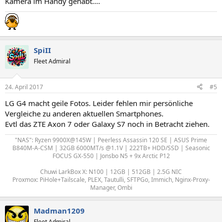
Kamera im Handy gehabt....
SpiII
Fleet Admiral
24. April 2017
#5
LG G4 macht geile Fotos. Leider fehlen mir persönliche
Vergleiche zu anderen aktuellen Smartphones.
Evtl das ZTE Axon 7 oder Galaxy S7 noch in Betracht ziehen.
"NAS": Ryzen 9900X@145W | Peerless Assassin 120 SE | ASUS Prime
B840M-A-CSM | 32GB 6000MT/s @1.1V | 222TB+ HDD/SSD | Seasonic
FOCUS GX-550 | Jonsbo N5 + 9x Arctic P12
Chuwi LarkBox X: N100 | 12GB | 512GB | 2.5G NIC
Proxmox: PiHole+Tailscale, PLEX, Tautulli, SFTPGo, Immich, Nginx-Proxy-
Manager, Ombi
Madman1209
Fleet Admiral