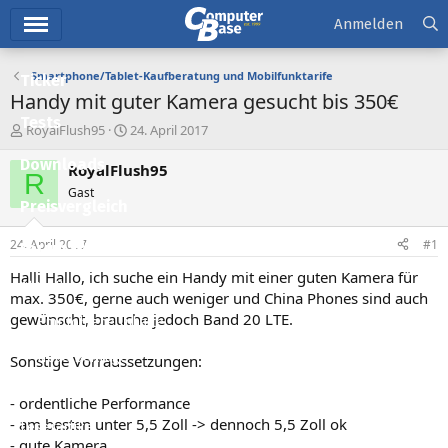
Hauptmenü
Anmelden
Smartphone/Tablet-Kaufberatung und Mobilfunktarife
Ticker
Handy mit guter Kamera gesucht bis 350€
Tests
E
E
RoyalFlush95
24. April 2017
r
r
Downloads
s
s
RoyalFlush95
R
t
t
Gast
e
e
Preisvergleich
l
l
l
l
24. April 2017
#1
Forum
e
t
r
a
Halli Hallo, ich suche ein Handy mit einer guten Kamera für
Aktuelles
m
max. 350€, gerne auch weniger und China Phones sind auch
gewünscht, brauche jedoch Band 20 LTE.
Empfohlene Inhalte
Neue Beiträge
Sonstige Vorraussetzungen:
Neueste Aktivitäten
- ordentliche Performance
- am besten unter 5,5 Zoll -> dennoch 5,5 Zoll ok
Leserartikel
- gute Kamera