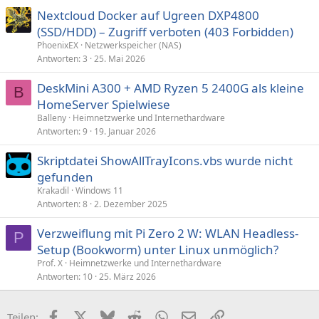
Nextcloud Docker auf Ugreen DXP4800
(SSD/HDD) – Zugriff verboten (403 Forbidden)
PhoenixEX
Netzwerkspeicher (NAS)
Antworten
3
25. Mai 2026
DeskMini A300 + AMD Ryzen 5 2400G als kleine
B
HomeServer Spielwiese
Balleny
Heimnetzwerke und Internethardware
Antworten
9
19. Januar 2026
Skriptdatei ShowAllTrayIcons.vbs wurde nicht
gefunden
Krakadil
Windows 11
Antworten
8
2. Dezember 2025
Verzweiflung mit Pi Zero 2 W: WLAN Headless-
P
Setup (Bookworm) unter Linux unmöglich?
Prof. X
Heimnetzwerke und Internethardware
Antworten
10
25. März 2026
Facebook
X (Twitter)
Bluesky
Reddit
WhatsApp
E-Mail
Link
Teilen: