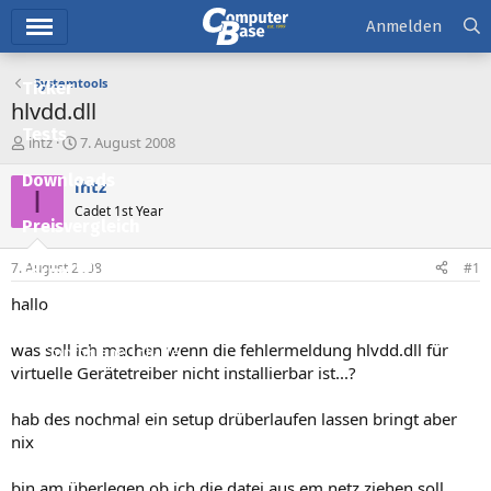
Hauptmenü
Anmelden
Systemtools
Ticker
hlvdd.dll
Tests
E
E
ihtz
7. August 2008
r
r
Downloads
s
s
ihtz
I
t
t
Cadet 1st Year
e
e
Preisvergleich
l
l
l
l
7. August 2008
#1
Forum
e
t
r
a
hallo
Aktuelles
m
was soll ich machen wenn die fehlermeldung hlvdd.dll für
Empfohlene Inhalte
virtuelle Gerätetreiber nicht installierbar ist...?
Neue Beiträge
hab des nochmal ein setup drüberlaufen lassen bringt aber
Neueste Aktivitäten
nix
Leserartikel
bin am überlegen ob ich die datei aus em netz ziehen soll...