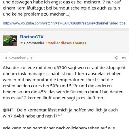
und deswegen habe ich angst das es bei meinem i7 nur auf
einem Kern läuft.(gut bei burnout scheints dies auch zu tun
und keine probleme zu machen...)
http://www.youtube.com/watch?v=sY-uA47X9u8&feature=channel_video_title
FlorianGTX
Lt. Commander
Ersteller dieses Themas
19. November 2010
#9
Also der kollege mit dem q6700 sagt wen er auf desktop geht
und im task manager schaut ist nur 1 kern ausgelastet aber
wen er mit hw monitor die temperaturen chekt sind die
ersten beiden cores bei 50°c und 51°c und die anderen
beiden so um die 45°c das würde für mich darauf hin deuten
das es auf 2 kernen läuft und er sagt ja es läuft top.
@iNT~ Dein komentar lässt mich ja hoffen wei lich ja auch
win7 64bit habe und nen i7^^
Wie kann man ganz sicher nachvollziehen/sehen auf wie