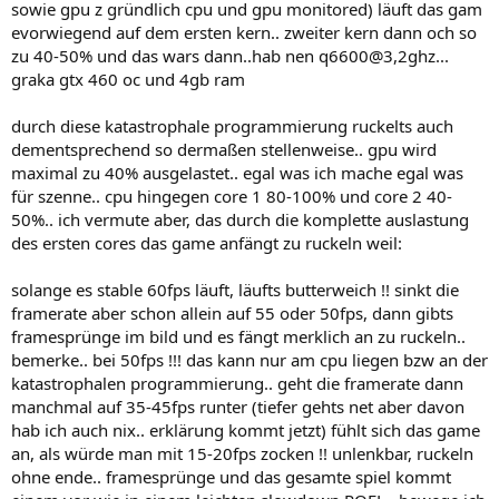
sowie gpu z gründlich cpu und gpu monitored) läuft das gam
evorwiegend auf dem ersten kern.. zweiter kern dann och so
zu 40-50% und das wars dann..hab nen q6600@3,2ghz...
graka gtx 460 oc und 4gb ram
durch diese katastrophale programmierung ruckelts auch
dementsprechend so dermaßen stellenweise.. gpu wird
maximal zu 40% ausgelastet.. egal was ich mache egal was
für szenne.. cpu hingegen core 1 80-100% und core 2 40-
50%.. ich vermute aber, das durch die komplette auslastung
des ersten cores das game anfängt zu ruckeln weil:
solange es stable 60fps läuft, läufts butterweich !! sinkt die
framerate aber schon allein auf 55 oder 50fps, dann gibts
framesprünge im bild und es fängt merklich an zu ruckeln..
bemerke.. bei 50fps !!! das kann nur am cpu liegen bzw an der
katastrophalen programmierung.. geht die framerate dann
manchmal auf 35-45fps runter (tiefer gehts net aber davon
hab ich auch nix.. erklärung kommt jetzt) fühlt sich das game
an, als würde man mit 15-20fps zocken !! unlenkbar, ruckeln
ohne ende.. framesprünge und das gesamte spiel kommt