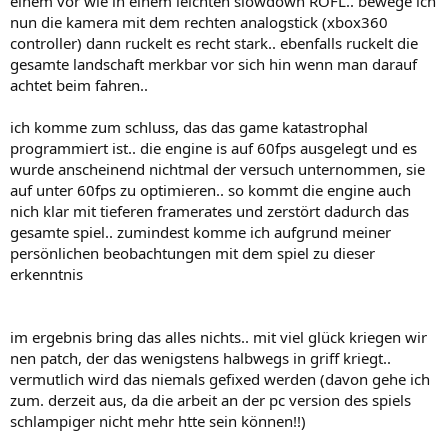
einem vor wie in einem leichten slowdown ROFL.. bewege ich
nun die kamera mit dem rechten analogstick (xbox360
controller) dann ruckelt es recht stark.. ebenfalls ruckelt die
gesamte landschaft merkbar vor sich hin wenn man darauf
achtet beim fahren..
ich komme zum schluss, das das game katastrophal
programmiert ist.. die engine is auf 60fps ausgelegt und es
wurde anscheinend nichtmal der versuch unternommen, sie
auf unter 60fps zu optimieren.. so kommt die engine auch
nich klar mit tieferen framerates und zerstört dadurch das
gesamte spiel.. zumindest komme ich aufgrund meiner
persönlichen beobachtungen mit dem spiel zu dieser
erkenntnis
im ergebnis bring das alles nichts.. mit viel glück kriegen wir
nen patch, der das wenigstens halbwegs in griff kriegt..
vermutlich wird das niemals gefixed werden (davon gehe ich
zum. derzeit aus, da die arbeit an der pc version des spiels
schlampiger nicht mehr htte sein können!!)