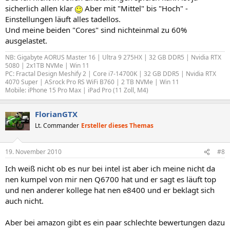
sicherlich allen klar
Aber mit "Mittel" bis "Hoch" -
Einstellungen läuft alles tadellos.
Und meine beiden "Cores" sind nichteinmal zu 60%
ausgelastet.
NB: Gigabyte AORUS Master 16 | Ultra 9 275HX | 32 GB DDR5 | Nvidia RTX
5080 | 2x1TB NVMe | Win 11
PC: Fractal Design Meshify 2 | Core i7-14700K | 32 GB DDR5 | Nvidia RTX
4070 Super | ASrock Pro RS WiFi B760 | 2 TB NVMe | Win 11
Mobile: iPhone 15 Pro Max |
iPad Pro (11 Zoll, M4)
FlorianGTX
Lt. Commander
Ersteller dieses Themas
19. November 2010
#8
Ich weiß nicht ob es nur bei intel ist aber ich meine nicht da
nen kumpel von mir nen Q6700 hat und er sagt es läuft top
und nen anderer kollege hat nen e8400 und er beklagt sich
auch nicht.
Aber bei amazon gibt es ein paar schlechte bewertungen dazu