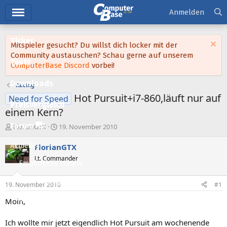
Hauptmenü
Anmelden
Ticker
Mitspieler gesucht? Du willst dich locker mit der
Community austauschen? Schau gerne auf unserem
Tests
ComputerBase Discord
vorbei!
Downloads
Racing
Hot Pursuit+i7-860,läuft nur auf
Need for Speed
Preisvergleich
einem Kern?
Forum
E
E
FlorianGTX
19. November 2010
r
r
s
s
Aktuelles
FlorianGTX
t
t
Lt. Commander
e
e
Empfohlene Inhalte
l
l
l
l
Neue Beiträge
19. November 2010
#1
e
t
Neueste Aktivitäten
r
a
Moin,
m
Leserartikel
Ich wollte mir jetzt eigendlich Hot Pursuit am wochenende