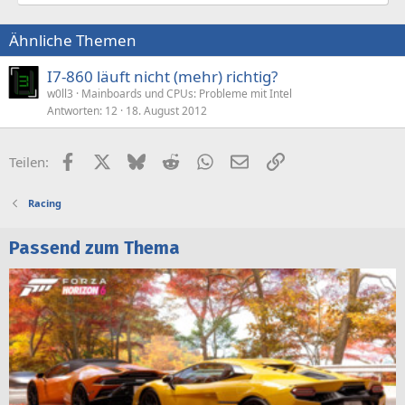
Ähnliche Themen
I7-860 läuft nicht (mehr) richtig?
w0ll3
Mainboards und CPUs: Probleme mit Intel
Antworten
12
18. August 2012
Facebook
X (Twitter)
Bluesky
Reddit
WhatsApp
E-Mail
Link
Teilen:
Racing
Passend zum Thema