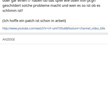
oder gar einen i7 haben ob das spiel wie oben von pcgh
geschildert solche probleme macht und wen es so ist ob es
schlimm ist?
(Ich hoffe ein patch ist schon in arbeit)
http://www.youtube.com/watch?v=sY-uA47X9u8&feature=channel_video_title