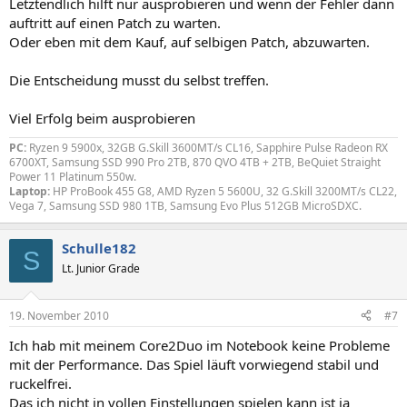
Letztendlich hilft nur ausprobieren und wenn der Fehler dann
auftritt auf einen Patch zu warten.
Oder eben mit dem Kauf, auf selbigen Patch, abzuwarten.
Die Entscheidung musst du selbst treffen.
Viel Erfolg beim ausprobieren
PC:
Ryzen 9 5900x, 32GB G.Skill 3600MT/s CL16, Sapphire Pulse Radeon RX
6700XT, Samsung SSD 990 Pro 2TB, 870 QVO 4TB + 2TB, BeQuiet Straight
Power 11 Platinum 550w.
Laptop:
HP ProBook 455 G8, AMD Ryzen 5 5600U, 32 G.Skill 3200MT/s CL22,
Vega 7, Samsung SSD 980 1TB, Samsung Evo Plus 512GB MicroSDXC.
Schulle182
S
Lt. Junior Grade
19. November 2010
#7
Ich hab mit meinem Core2Duo im Notebook keine Probleme
mit der Performance. Das Spiel läuft vorwiegend stabil und
ruckelfrei.
Das ich nicht in vollen Einstellungen spielen kann ist ja