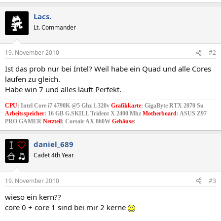
Lacs.
Lt. Commander
19. November 2010
#2
Ist das prob nur bei Intel? Weil habe ein Quad und alle Cores
laufen zu gleich.
Habe win 7 und alles läuft Perfekt.
CPU
: Intel Core i7 4790K @5 Ghz 1.320v
Grafikkarte
: GigaByte RTX 2070 Su
Arbeitsspeicher
: 16 GB G.SKILL Trident X 2400 Mhz
Motherboard
: ASUS Z97
PRO GAMER
Netzteil
: Corsair AX 860W
Gehäuse
:
daniel_689
Cadet 4th Year
19. November 2010
#3
wieso ein kern??
core 0 + core 1 sind bei mir 2 kerne