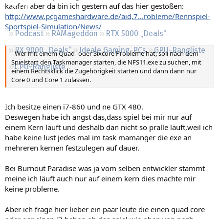
kaufen aber da bin ich gestern auf das hier gestoßen:
Regeln
http://www.pcgameshardware.de/aid,7...robleme/Rennspiel-
Sportspiel-Simulation/News/
Podcast
RAMageddon
RTX 5000 „Deals“
RX 9000 „Deals“
Ideale Gaming-PCs
GPU-Rangliste
- Wer mit einem Quad- oder Sixcore Probleme hat, soll nach dem
Spielstart den Taskmanager starten, die NFS11.exe zu suchen, mit
CPU-Rangliste
einem Rechtsklick die Zugehörigkeit starten und dann dann nur
Core 0 und Core 1 zulassen.
Ich besitze einen i7-860 und ne GTX 480.
Deswegen habe ich angst das,dass spiel bei mir nur auf
einem Kern läuft und deshalb dan nicht so pralle läuft,weil ich
habe keine lust jedes mal im task mamanger die exe an
mehreren kernen festzulegen auf dauer.
Bei Burnout Paradise was ja vom selben entwickler stammt
meine ich läuft auch nur auf einem kern dies machte mir
keine probleme.
Aber ich frage hier lieber ein paar leute die einen quad core