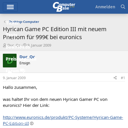
Hauptmenü
Anmelden
Desktop-Computer
Ticker
Hyrican Game PC Edition III mit neuem
Tests
Phenom für 999€ bei euronics
E
E
Duc_Qc
9. Januar 2009
Downloads
r
r
s
s
Duc_Qc
D
Preisvergleich
t
t
Ensign
e
e
l
l
Forum
l
l
9. Januar 2009
#1
e
t
Aktuelles
r
a
Hallo zusammen,
m
Empfohlene Inhalte
was haltet Ihr von dem neuen Hyrican Gamer PC von
Neue Beiträge
euronics? Hier der Link:
Neueste Aktivitäten
http://www.euronics.de/produkt/PC-Systeme/Hyrican-Game-
Leserartikel
PC-Edition-III