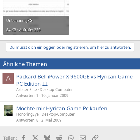
Unbenannt.JPG
84 KB · Aufrufe: 239
Du musst dich einloggen oder registrieren, um hier zu antworten.
Ähnliche Themen
Packard Bell iPower X 9600GE vs Hyrican Game
A
PC Edition III
Arbiter Elite
Desktop-Computer
Antworten
1
10. Januar 2009
Möchte mir Hyrican Game Pc kaufen
HonoringEye
Desktop-Computer
Antworten
8
2. Mai 2009
Facebook
X (Twitter)
Bluesky
Reddit
WhatsApp
E-Mail
Link
Teilen: