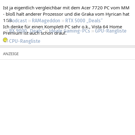
Regeln
Ist ja eigentlich vergleichbar mit dem Acer 7720 PC vom MM
- bloß halt anderer Prozessor und die Graka vom Hyrican hat
1GB.
Podcast
RAMageddon
RTX 5000 „Deals“
Ich denke für einen Komplett-PC sehr o.k., Vista 64 Home
RX 9000 „Deals“
Ideale Gaming-PCs
GPU-Rangliste
Premium ist auch schon drauf.
CPU-Rangliste