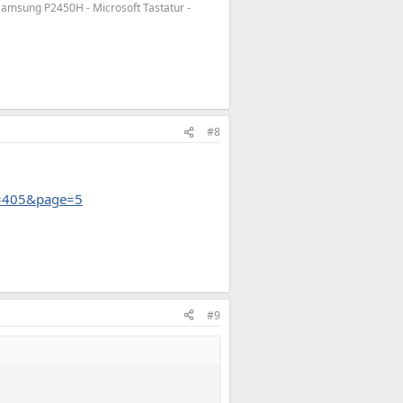
 Samsung P2450H - Microsoft Tastatur -
#8
d=405&page=5
#9