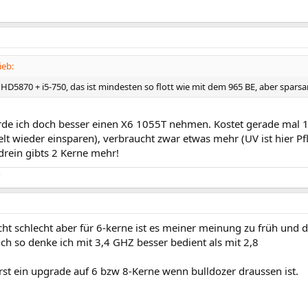
ieb:
r HD5870 + i5-750, das ist mindesten so flott wie mit dem 965 BE, aber spar
rde ich doch besser einen X6 1055T nehmen. Kostet gerade mal 1
t wieder einsparen), verbraucht zwar etwas mehr (UV ist hier Pfli
rein gibts 2 Kerne mehr!
cht schlecht aber für 6-kerne ist es meiner meinung zu früh und d
ch so denke ich mit 3,4 GHZ besser bedient als mit 2,8
rst ein upgrade auf 6 bzw 8-Kerne wenn bulldozer draussen ist.