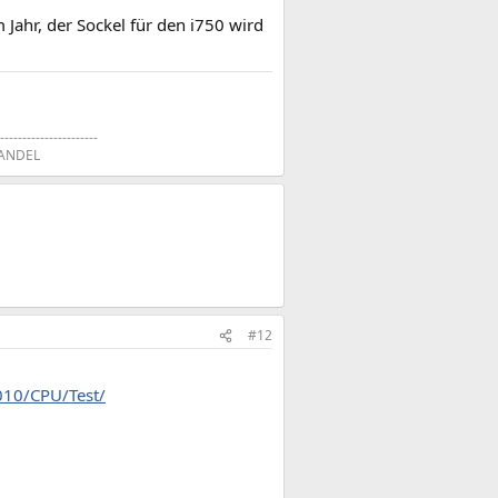
Jahr, der Sockel für den i750 wird
----------------------
ANDEL​
#12
010/CPU/Test/