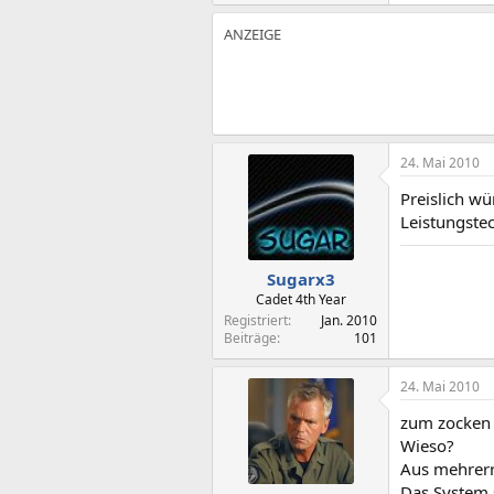
24. Mai 2010
Preislich w
Leistungste
Sugarx3
Cadet 4th Year
Registriert
Jan. 2010
Beiträge
101
24. Mai 2010
zum zocken 
Wieso?
Aus mehrerre
Das System 