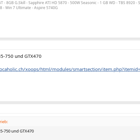
P6T - 8GB G.Skill - Sapphire ATI HD 5870 - 500W Seasonic - 1 GB WD - TBS 8920 -
8 - Win 7 Ultimate - Aspire 5740G
 i5-750 und GTX470
ocaholic.ch/xoops/html/modules/smartsection/item.php?itemi
rieb:
 i5-750 und GTX470