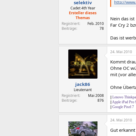
http://www
selektiv
Cadet 4th Year
Ersteller dieses
Themas
Nein das ist
Registriert
Feb. 2010
Far Cry 2 b
Beiträge
78
Das ist werb
24. Mai 2010
Kommt drauf
Ohne OC wü
mit (vor al
jack86
Ohne Überta
Lieutenant
Registriert
Mai 2008
||
Lenovo Thinkp
Beiträge
876
||
Apple iPad Pro 
||
Google Pixel 7
24. Mai 2010
Gut erkann