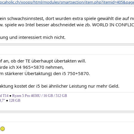
.ocaholic.ch/xoops/html/modules/smartsection/item.php?itemid=405&pag
 ein schwachsinnstest, dort wurden extra spiele gewählt die auf nv
zw. spiele wo Intel besser abschneidet wie zb. WORLD IN CONFLI
ung und interessiert mich nicht.
 an, ob der TE überhaupt übertakten will.
rde ich X4 965+5870 nehmen,
lem stärkerer Übertaktung) den i5 750+5870.
ktung kostet der i5 bei ähnlicher Leistung nur mehr Geld.
ad T14
●
Ryzen 5 Pro 4650U
/
16 GB
/
512 GB
9,7"
●
128 GB
t