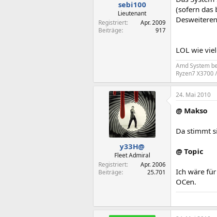
sebi100
(sofern das 
Lieutenant
Desweiteren
Registriert
Apr. 2009
Beiträge
917
LOL wie viel
Amd System be
Ryzen7 X3700 
24. Mai 2010
@ Makso
Da stimmt si
y33H@
@ Topic
Fleet Admiral
Registriert
Apr. 2006
Ich wäre fü
Beiträge
25.701
OCen.