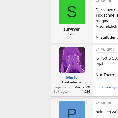
24. Mai 2010
S
Die schenken
Tick schnell
maginal.
Also letzlic
surviver
Gast
Anstatt den
24. Mai 2010
i5 750 & 587
egal.
Nur Thermi i
Merle
Fleet Admiral
Registriert
März 2009
http://www.sys
Beiträge
11.624
24. Mai 2010
P
nein, ich w