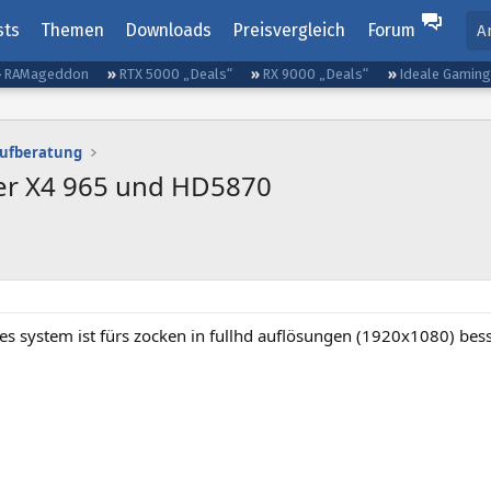
sts
Themen
Downloads
Preisvergleich
Forum
A
RAMageddon
RTX 5000 „Deals“
RX 9000 „Deals“
Ideale Gamin
aufberatung
er X4 965 und HD5870
es system ist fürs zocken in fullhd auflösungen (1920x1080) bess