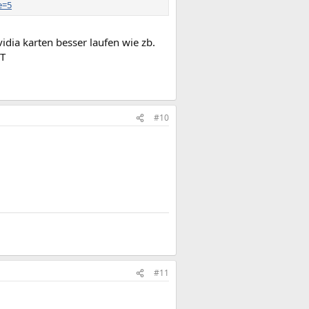
e=5
idia karten besser laufen wie zb.
CT
#10
#11