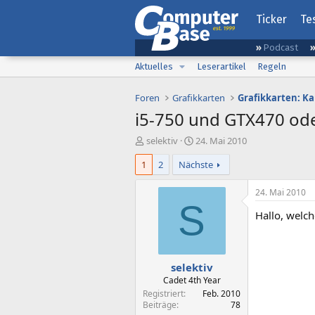
Ticker
Te
Podcast
Aktuelles
Leserartikel
Regeln
Foren
Grafikkarten
Grafikkarten: K
i5-750 und GTX470 od
E
E
selektiv
24. Mai 2010
r
r
1
2
Nächste
s
s
t
t
e
e
24. Mai 2010
l
l
S
Hallo, welch
l
l
e
t
r
a
m
selektiv
Cadet 4th Year
Registriert
Feb. 2010
Beiträge
78