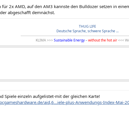
 für 2x AMD, auf den AM3 kannste den Bulldozer setzen in einem 
eder abgeschafft demnächst.
THUG LIFE
Deutsche Sprache, schwere Sprache ...
----------------------------------------------------------------------------------------------
KLIMA >>>
Sustainable Energy
–
without the hot air
<<< W
nd Spiele einzeln aufgelistet-mit der gleichen Karte!
pcgameshardware.de/aid,6...iele-plus-Anwendungs-Index-Mai-2