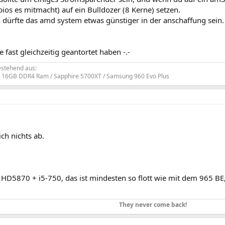
bios es mitmacht) auf ein Bulldozer (8 Kerne) setzen.
 dürfte das amd system etwas günstiger in der anschaffung sein.
e fast gleichzeitig geantortet haben -.-
stehend aus:
/ 16GB DDR4 Ram / Sapphire 5700XT / Samsung 960 Evo Plus
ch nichts ab.
r HD5870 + i5-750, das ist mindesten so flott wie mit dem 965 B
They never come back!