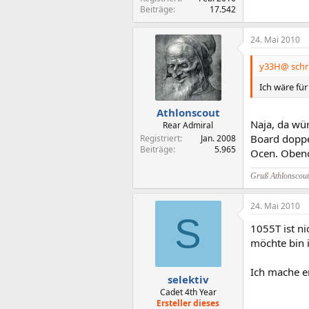
Beiträge
17.542
24. Mai 2010
y33H@ schr
Ich wäre fü
Athlonscout
Naja, da wü
Rear Admiral
Board doppel
Registriert
Jan. 2008
Beiträge
5.965
Ocen. Obend
Gruß Athlonscout
24. Mai 2010
S
1055T ist ni
möchte bin i
Ich mache e
selektiv
Cadet 4th Year
Ersteller dieses