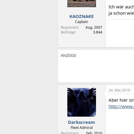
Ich wär auch
ja schon wi
KAOZNAKE
Captain
Registriert
Aug. 2007
Beiträge
3.844
24. Mai 2010
Aber hier si
http://www.
Darkscream
Fleet Admiral
Registriert
Feb. 2010