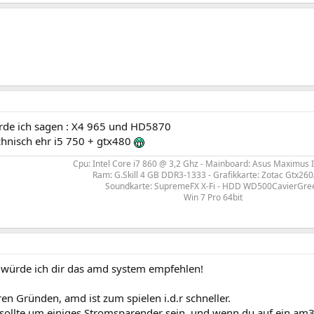
ürde ich sagen : X4 965 und HD5870
chnisch ehr i5 750 + gtx480
Cpu: Intel Core i7 860 @ 3,2 Ghz - Mainboard: Asus Maximus I
Ram: G.Skill 4 GB DDR3-1333 - Grafikkarte: Zotac Gtx26
Soundkarte: SupremeFX X-Fi - HDD WD500CavierGre
Win 7 Pro 64bit
würde ich dir das amd system empfehlen!
n Gründen, amd ist zum spielen i.d.r schneller.
sollte um einiges Stromsparender sein, und wenn du auf ein am3