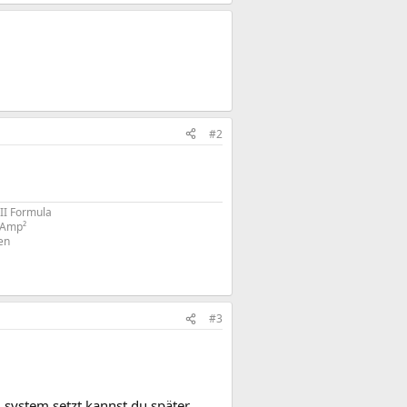
#2
II Formula
0Amp²
en
#3
 system setzt kannst du später