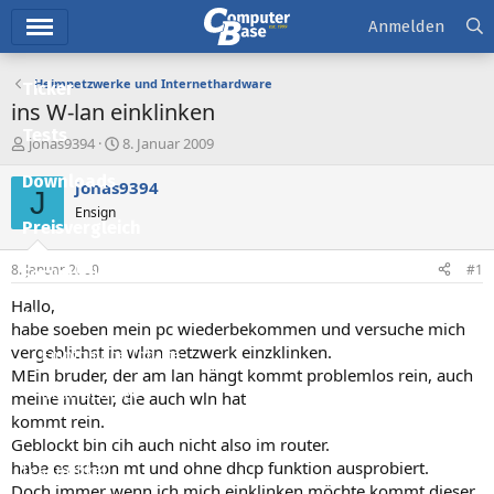
Hauptmenü
Anmelden
Heimnetzwerke und Internethardware
Ticker
ins W-lan einklinken
Tests
E
E
jonas9394
8. Januar 2009
r
r
Downloads
s
s
jonas9394
J
t
t
Ensign
e
e
Preisvergleich
l
l
l
l
8. Januar 2009
#1
Forum
e
t
r
a
Hallo,
Aktuelles
m
habe soeben mein pc wiederbekommen und versuche mich
vergeblichst in wlan netzwerk einzklinken.
Empfohlene Inhalte
MEin bruder, der am lan hängt kommt problemlos rein, auch
Neue Beiträge
meine mutter, die auch wln hat
kommt rein.
Neueste Aktivitäten
Geblockt bin cih auch nicht also im router.
habe es schon mt und ohne dhcp funktion ausprobiert.
Leserartikel
Doch immer wenn ich mich einklinken möchte kommt dieser