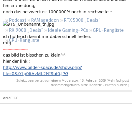
Regeln
fehler meldung,
doch das netzwerk ist 1000000% noch in reichweite:::
Podcast
RAMageddon
RTX 5000 „Deals“
RX 9000 „Deals“
Ideale Gaming-PCs
GPU-Rangliste
ich hoffe ich kennt mir dabei schnell helfen.
CPU-Rangliste
mfg
---------------------
das bild ist bisschen zu klein^^
hier der link::
http://www.bilder-space.de/show.php?
file=08.01g0ltAvML2NI8bt0.JPG
Zuletzt bearbeitet von einem Moderator:
13. Februar 2009
(Mehrfachpost
zusammengeführt, bitte "Ändern" - Button nutzen.)