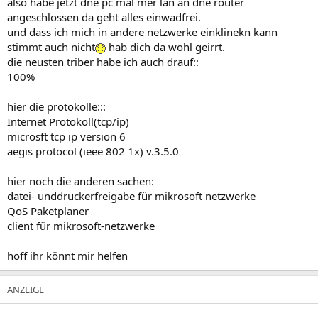
also habe jetzt dne pc mal mer lan an dne router
angeschlossen da geht alles einwadfrei.
und dass ich mich in andere netzwerke einklinekn kann
stimmt auch nicht
hab dich da wohl geirrt.
die neusten triber habe ich auch drauf::
100%
hier die protokolle:::
Internet Protokoll(tcp/ip)
microsft tcp ip version 6
aegis protocol (ieee 802 1x) v.3.5.0
hier noch die anderen sachen:
datei- unddruckerfreigabe für mikrosoft netzwerke
QoS Paketplaner
client für mikrosoft-netzwerke
hoff ihr könnt mir helfen