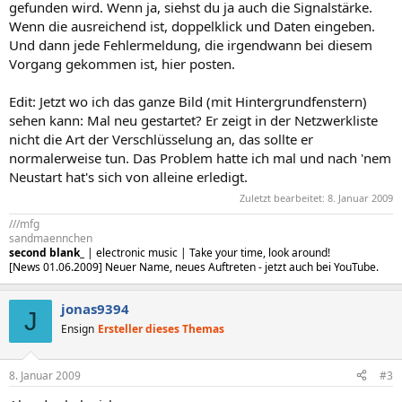
gefunden wird. Wenn ja, siehst du ja auch die Signalstärke.
Wenn die ausreichend ist, doppelklick und Daten eingeben.
Und dann jede Fehlermeldung, die irgendwann bei diesem
Vorgang gekommen ist, hier posten.
Edit: Jetzt wo ich das ganze Bild (mit Hintergrundfenstern)
sehen kann: Mal neu gestartet? Er zeigt in der Netzwerkliste
nicht die Art der Verschlüsselung an, das sollte er
normalerweise tun. Das Problem hatte ich mal und nach 'nem
Neustart hat's sich von alleine erledigt.
Zuletzt bearbeitet:
8. Januar 2009
///mfg
sandmaennchen
second blank_
| electronic music | Take your time, look around!
[News 01.06.2009] Neuer Name, neues Auftreten - jetzt auch bei YouTube.
jonas9394
J
Ensign
Ersteller dieses Themas
8. Januar 2009
#3