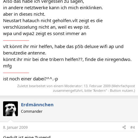
Also das habe ich vergessen zu sagen,
in andere netztwerke kann ich mich einklinken.
aber in dieses nicht.
Neustart hatauch nicht geholfen.vlt zeigt es die
verschlüsselung nicht an, weil es wep ist.
wpa und wpa2 zeigt es sonst immer an
---------------------
vlt könnt ihr mir helfen, habe das p5b deluxe wifi ap und
benutzedie antenne.
könnt ihr mir bei dne tribern helfen??, finde die niregendwo.
mfg
---------------------
ist noch einer dabei?^^.-p
Zuletzt bearbeitet von einem Moderator:
13. Februar 2009
(Mehrfachpost
zusammengeführt, bitte "Ändern" - Button nutzen.)
Erdmännchen
Commander
8. Januar 2009
#4
Gedult ist eine Tugend....