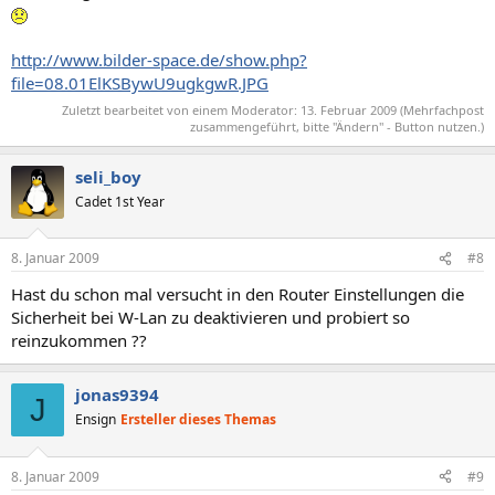
http://www.bilder-space.de/show.php?
file=08.01ElKSBywU9ugkgwR.JPG
Zuletzt bearbeitet von einem Moderator:
13. Februar 2009
(Mehrfachpost
zusammengeführt, bitte "Ändern" - Button nutzen.)
seli_boy
Cadet 1st Year
8. Januar 2009
#8
Hast du schon mal versucht in den Router Einstellungen die
Sicherheit bei W-Lan zu deaktivieren und probiert so
reinzukommen ??
jonas9394
J
Ensign
Ersteller dieses Themas
8. Januar 2009
#9