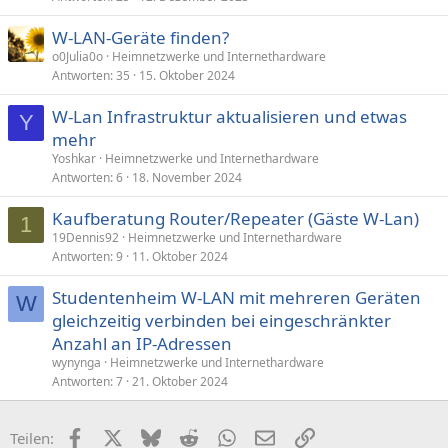
W-LAN-Geräte finden?
o0Julia0o
Heimnetzwerke und Internethardware
Antworten
35
15. Oktober 2024
W-Lan Infrastruktur aktualisieren und etwas
Y
mehr
Yoshkar
Heimnetzwerke und Internethardware
Antworten
6
18. November 2024
Kaufberatung Router/Repeater (Gäste W-Lan)
1
19Dennis92
Heimnetzwerke und Internethardware
Antworten
9
11. Oktober 2024
Studentenheim W-LAN mit mehreren Geräten
W
gleichzeitig verbinden bei eingeschränkter
Anzahl an IP-Adressen
wynynga
Heimnetzwerke und Internethardware
Antworten
7
21. Oktober 2024
Facebook
X (Twitter)
Bluesky
Reddit
WhatsApp
E-Mail
Link
Teilen: