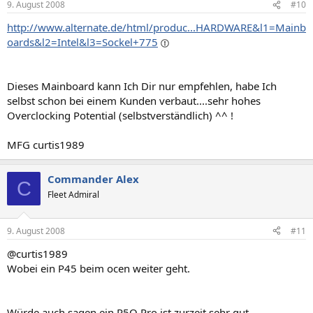
9. August 2008
#10
http://www.alternate.de/html/produc...HARDWARE&l1=Mainb
oards&l2=Intel&l3=Sockel+775
Dieses Mainboard kann Ich Dir nur empfehlen, habe Ich
selbst schon bei einem Kunden verbaut....sehr hohes
Overclocking Potential (selbstverständlich) ^^ !
MFG curtis1989
Commander Alex
C
Fleet Admiral
9. August 2008
#11
@curtis1989
Wobei ein P45 beim ocen weiter geht.
Würde auch sagen ein P5Q Pro ist zurzeit sehr gut.