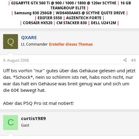
|
GIGABYTE GTX 560 Ti @ 900 / 1000 / 1800 @ 120er SCYTHE
|
16 GB
TEAMGROUP ELITE
|
|
Samsung 830 256GB
|
WD6400AAKS @ SCYTHE QUITE DRIVE
|
|
EDIFIER S550
|
AUZENTECH FORTE
|
|
CORSAIR HX520
|
CM STACKER 830
|
DELL U2412M
|
QXARE
Q
Lt. Commander
Ersteller dieses Themas
9. August 2008
#9
Uff bis vorhin "nur" gutes über das Gehäuse gelesen und jetzt
das. *Schock*, nein so schlimm ists net, habs noch nicht, nur
war das halt ein Gehäuse was breit genug war und sich um
die 60€ bewegt hat.
Aber das P5Q Pro ist mal notiert!
curtis1989
C
Gast