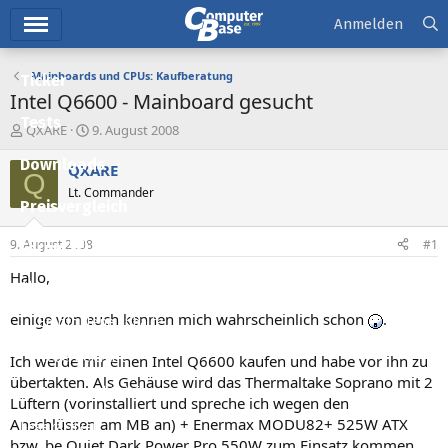
Hauptmenü
Anmelden
Mainboards und CPUs: Kaufberatung
Ticker
Intel Q6600 - Mainboard gesucht
Tests
E
E
QXARE
9. August 2008
r
r
Downloads
s
s
QXARE
Q
t
t
Lt. Commander
e
e
Preisvergleich
l
l
l
l
9. August 2008
#1
Forum
e
t
r
a
Hallo,
Aktuelles
m
einige von euch kennen mich wahrscheinlich schon
.
Empfohlene Inhalte
Neue Beiträge
Ich werde mir einen Intel Q6600 kaufen und habe vor ihn zu
übertakten. Als Gehäuse wird das Thermaltake Soprano mit 2
Neueste Aktivitäten
Lüftern (vorinstalliert und spreche ich wegen den
Anschlüssen am MB an) + Enermax MODU82+ 525W ATX
Leserartikel
bzw. be Quiet Dark Power Pro 550W zum Einsatz kommen.