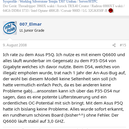
Sysprofile
/
Worklog Silverstone Temjin TJ07 Umbau
/
Server/HTPC
Der Gerät: Threadripper 3960X wakü / Asrock TRX40 Creator / Radeon 6900XT wakü /
64Gb DDR4 3733 / Intel Optane 480GB / Corsair 900D / LG 32GK850F-B
007_Elmar
Lt. Junior Grade
9. August 2008
#15
Ich rate zu dem Asus P5Q. Ich nutze es mit einem Q6600 und
alles läuft wunderbar im Gegensatz zu dem P35-DS4 von
Gigabyte welches ich davor nutzte. Beim DS4, welches von
illegalz empholen wurde, trat nach 1 Jahr der An-Aus-Bug auf,
der wohl bei diesem Modell keine Seltenheit sein soll (ich
hatte vermutlich einfach Pech, da es bei anderen keine
Probleme gab)....ansonsten kann ich über das P35-DS4 nur
sagen, dass es eine potente Lüftersteuerung und ein
ordentliches OC-Potential mit sich bringt. Mit dem Asus P5Q
hatte ich bislang keine Probleme. Alles wurde sofort erkannt,
ein rundherum schönes Board (bisher^^) ohne Fehler. Der
Q6600 läuft stabil auf 3,0 GHZ.