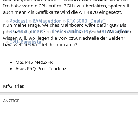
Regeln
Ich habe vor die CPU auf ca. 3GHz zu übertakten, später vllt.
auch mehr. Als Grafikkarte wird die ATI 4870 eingesetzt.
Podcast
RAMageddon
RTX 5000 „Deals“
Nun meine Frage, welches Mainboard wäre dafür gut? Bis
jetzt hab ich mir die folgenden 2 herausgesucht. Was ich nun
RX 9000 „Deals“
Ideale Gaming-PCs
GPU-Rangliste
wissen will, wo liegen die Vor- bzw. Nachteile der Beiden?
CPU-Rangliste
bzw. welches würdet ihr mir raten?
MSI P45 Neo2-FR
Asus P5Q Pro - Tendenz
MfG, trias