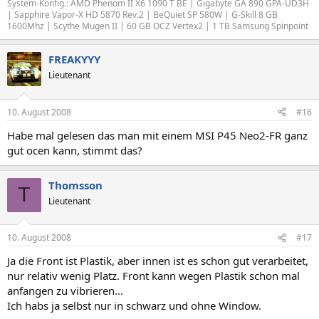
System-Konfig.: AMD Phenom II X6 1090 T BE | Gigabyte GA 890 GPA-UD3H
| Sapphire Vapor-X HD 5870 Rev.2 | BeQuiet SP 580W | G-Skill 8 GB
1600Mhz | Scythe Mugen II | 60 GB OCZ Vertex2 | 1 TB Samsung Spinpoint
FREAKYYY
Lieutenant
10. August 2008
#16
Habe mal gelesen das man mit einem MSI P45 Neo2-FR ganz
gut ocen kann, stimmt das?
Thomsson
T
Lieutenant
10. August 2008
#17
Ja die Front ist Plastik, aber innen ist es schon gut verarbeitet,
nur relativ wenig Platz. Front kann wegen Plastik schon mal
anfangen zu vibrieren...
Ich habs ja selbst nur in schwarz und ohne Window.