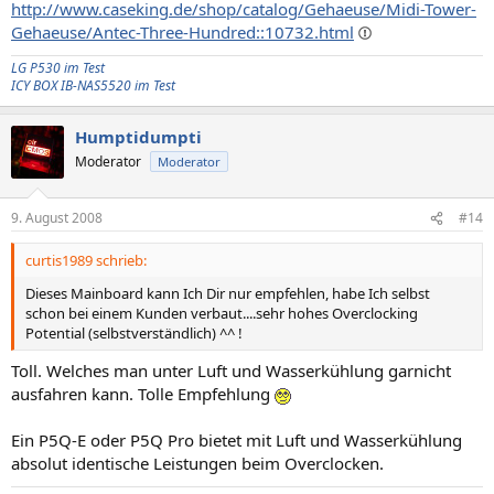
http://www.caseking.de/shop/catalog/Gehaeuse/Midi-Tower-
Gehaeuse/Antec-Three-Hundred::10732.html
LG P530 im Test
ICY BOX IB-NAS5520 im Test
Humptidumpti
Moderator
Moderator
9. August 2008
#14
curtis1989 schrieb:
Dieses Mainboard kann Ich Dir nur empfehlen, habe Ich selbst
schon bei einem Kunden verbaut....sehr hohes Overclocking
Potential (selbstverständlich) ^^ !
Toll. Welches man unter Luft und Wasserkühlung garnicht
ausfahren kann. Tolle Empfehlung
Ein P5Q-E oder P5Q Pro bietet mit Luft und Wasserkühlung
absolut identische Leistungen beim Overclocken.