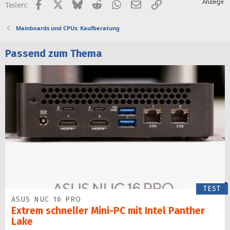
Facebook
X (Twitter)
Bluesky
Reddit
WhatsApp
E-Mail
Link
Teilen:
Mainboards und CPUs: Kaufberatung
Passend zum Thema
TEST
ASUS NUC 16 PRO
Extrem schneller Mini-PC mit Intel Panther
Lake