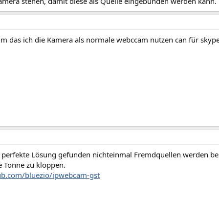
amera stehen, damit diese als Quelle eingebunden werden kann.
um das ich die Kamera als normale webccam nutzen can für skype
e perfekte Lösung gefunden nichteinmal Fremdquellen werden be
e Tonne zu kloppen.
hub.com/bluezio/ipwebcam-gst