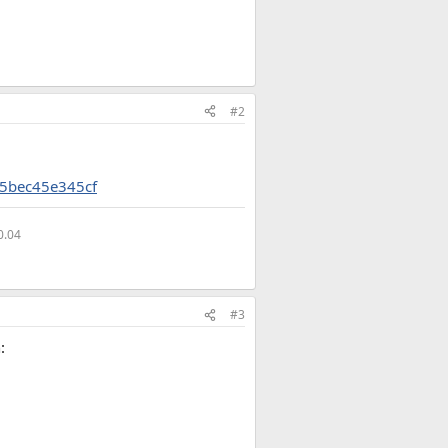
#2
-5bec45e345cf
0.04
#3
: