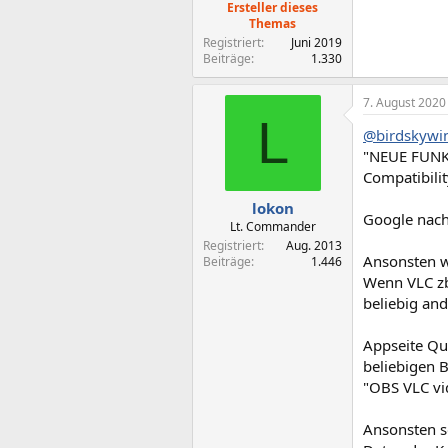
Ersteller dieses
Themas
Registriert
Juni 2019
Beiträge
1.330
7. August 2020
L
@birdskywin
"NEUE FUN
Compatibili
lokon
Google nach 
Lt. Commander
Registriert
Aug. 2013
Ansonsten w
Beiträge
1.446
Wenn VLC zb
beliebig and
Appseite Qu
beliebigen 
"OBS VLC vi
Ansonsten so