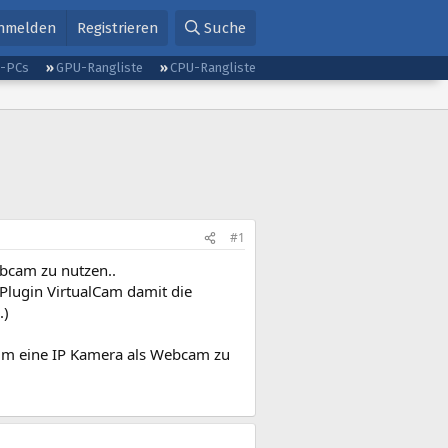
nmelden
Registrieren
Suche
g-PCs
GPU-Rangliste
CPU-Rangliste
#1
bcam zu nutzen..
 Plugin VirtualCam damit die
.)
g um eine IP Kamera als Webcam zu