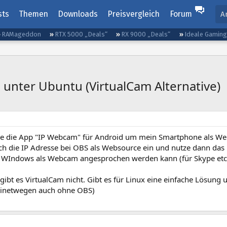
sts
Themen
Downloads
Preisvergleich
Forum
A
RAMageddon
RTX 5000 „Deals“
RX 9000 „Deals“
Ideale Gamin
unter Ubuntu (VirtualCam Alternative)
e die App "IP Webcam" für Android um mein Smartphone als We
ich die IP Adresse bei OBS als Websource ein und nutze dann das
WIndows als Webcam angesprochen werden kann (für Skype etc
gibt es VirtualCam nicht. Gibt es für Linux eine einfache Lösun
einetwegen auch ohne OBS)