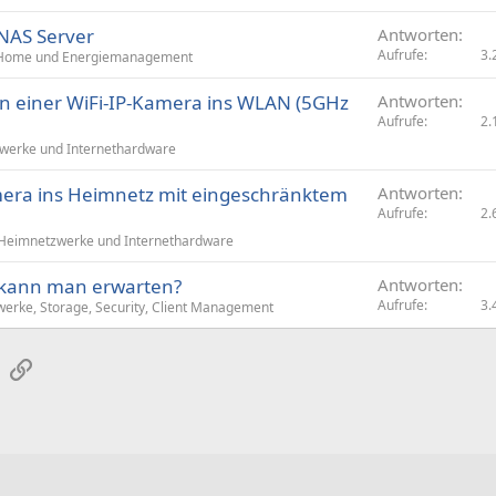
 NAS Server
Antworten
Aufrufe
3.
Home und Energiemanagement
n einer WiFi-IP-Kamera ins WLAN (5GHz
Antworten
Aufrufe
2.
werke und Internethardware
mera ins Heimnetz mit eingeschränktem
Antworten
Aufrufe
2.
Heimnetzwerke und Internethardware
 kann man erwarten?
Antworten
Aufrufe
3.
erke, Storage, Security, Client Management
sApp
E-Mail
Link