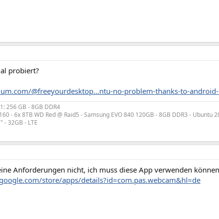
l probiert?
ium.com/@freeyourdesktop...ntu-no-problem-thanks-to-android
1: 256 GB - 8GB DDR4
4160 - 6x 8TB WD Red @ Raid5 - Samsung EVO 840 120GB - 8GB DDR3 - Ubuntu 2
7" - 32GB - LTE
 meine Anforderungen nicht, ich muss diese App verwenden können
y.google.com/store/apps/details?id=com.pas.webcam&hl=de