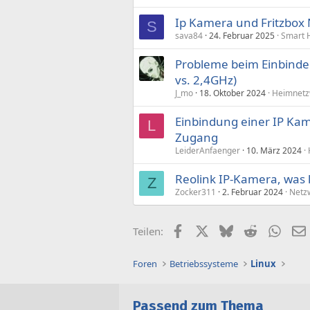
Ip Kamera und Fritzbox
S
sava84
24. Februar 2025
Smart 
Probleme beim Einbinde
vs. 2,4GHz)
J_mo
18. Oktober 2024
Heimnetz
Einbindung einer IP Ka
L
Zugang
LeiderAnfaenger
10. März 2024
Reolink IP-Kamera, was
Z
Zocker311
2. Februar 2024
Netzw
Facebook
X (Twitter)
Bluesky
Reddit
What
Teilen:
Foren
Betriebssysteme
Linux
Passend zum Thema