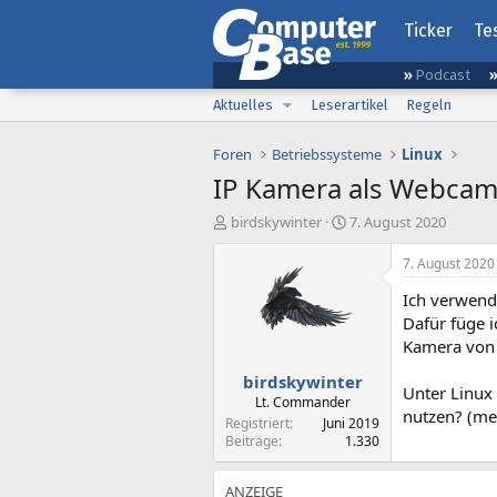
Ticker
Te
Podcast
Aktuelles
Leserartikel
Regeln
Foren
Betriebssysteme
Linux
IP Kamera als Webcam 
E
E
birdskywinter
7. August 2020
r
r
s
s
7. August 2020
t
t
Ich verwend
e
e
l
l
Dafür füge 
l
l
Kamera von 
e
t
birdskywinter
r
a
Unter Linux 
m
Lt. Commander
nutzen? (m
Registriert
Juni 2019
Beiträge
1.330