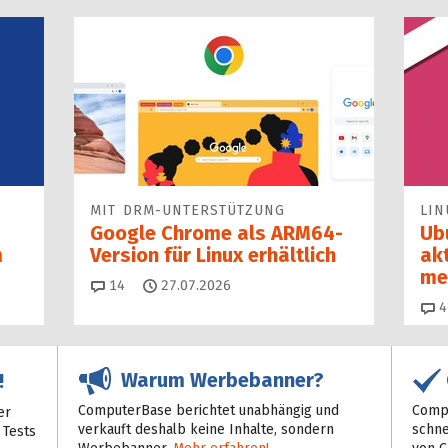
MIT DRM-UNTERSTÜTZUNG
LIN
Google Chrome als ARM64-
Ub
m
Version für Linux erhältlich
ak
me
Kommentare
14
27.07.2026
4
Warum Werbebanner?
!
ComputerBase berichtet unabhängig und
Compu
er
verkauft deshalb keine Inhalte, sondern
schne
 Tests