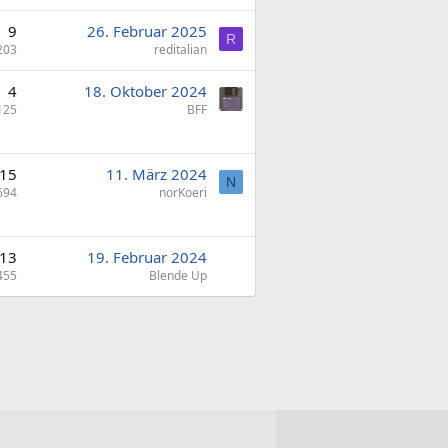
9
26. Februar 2025
R
203
reditalian
4
18. Oktober 2024
125
BFF
15
11. März 2024
N
694
norKoeri
13
19. Februar 2024
455
Blende Up