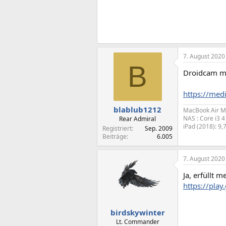
7. August 2020
B
Droidcam ma
https://med
blablub1212
MacBook Air M
NAS : Core i3 
Rear Admiral
iPad (2018): 9,
Registriert
Sep. 2009
Beiträge
6.005
7. August 2020
Ja, erfüllt
https://pla
birdskywinter
Lt. Commander