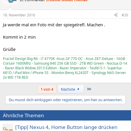
18. November 2010
#20
Ja werde mal ein Foto mit der spiegelrefl. Machen .
Kommt in 2 min
Grüße
Fractal Design Big-R4 - i7 4770K -Asus GF 770 OC - Asus Z87-Deluxe - 16GB
Corsair 1600Mhz - Samsung 840 256 GB SSD - 2TB WD Green - Noctua D-14
- Razer Black Widow 2013 Edition - Razer Imperator - Teufel 5.1- Superlux
681D / iPad Mini / iPhone 5S - Monitor:Benq XL2420T - Synology NAS-Server
2x WD 1TB RED
Letzte
1 von 4
Nächste
Du musst dich einloggen oder registrieren, um hier zu antworten.
Ähnliche Themen
[Tipp] Nexus 4, Home Button lange drücken