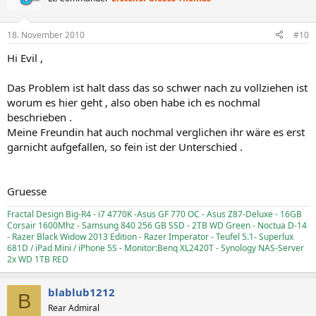
18. November 2010
#10
Hi Evil ,
Das Problem ist halt dass das so schwer nach zu vollziehen ist
worum es hier geht , also oben habe ich es nochmal
beschrieben .
Meine Freundin hat auch nochmal verglichen ihr wäre es erst
garnicht aufgefallen, so fein ist der Unterschied .
Gruesse
Fractal Design Big-R4 - i7 4770K -Asus GF 770 OC - Asus Z87-Deluxe - 16GB
Corsair 1600Mhz - Samsung 840 256 GB SSD - 2TB WD Green - Noctua D-14
- Razer Black Widow 2013 Edition - Razer Imperator - Teufel 5.1- Superlux
681D / iPad Mini / iPhone 5S - Monitor:Benq XL2420T - Synology NAS-Server
2x WD 1TB RED
blablub1212
B
Rear Admiral