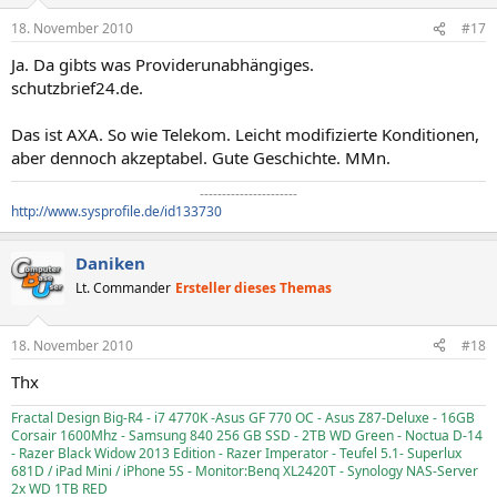
18. November 2010
#17
Ja. Da gibts was Providerunabhängiges.
schutzbrief24.de.
Das ist AXA. So wie Telekom. Leicht modifizierte Konditionen,
aber dennoch akzeptabel. Gute Geschichte. MMn.
----------------------​
http://www.sysprofile.de/id133730
Daniken
Lt. Commander
Ersteller dieses Themas
18. November 2010
#18
Thx
Fractal Design Big-R4 - i7 4770K -Asus GF 770 OC - Asus Z87-Deluxe - 16GB
Corsair 1600Mhz - Samsung 840 256 GB SSD - 2TB WD Green - Noctua D-14
- Razer Black Widow 2013 Edition - Razer Imperator - Teufel 5.1- Superlux
681D / iPad Mini / iPhone 5S - Monitor:Benq XL2420T - Synology NAS-Server
2x WD 1TB RED