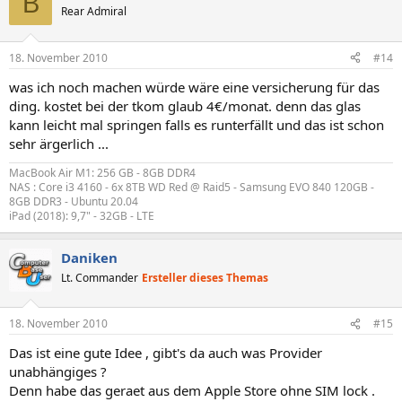
B
Rear Admiral
18. November 2010
#14
was ich noch machen würde wäre eine versicherung für das
ding. kostet bei der tkom glaub 4€/monat. denn das glas
kann leicht mal springen falls es runterfällt und das ist schon
sehr ärgerlich ...
MacBook Air M1: 256 GB - 8GB DDR4
NAS : Core i3 4160 - 6x 8TB WD Red @ Raid5 - Samsung EVO 840 120GB -
8GB DDR3 - Ubuntu 20.04
iPad (2018): 9,7" - 32GB - LTE
Daniken
Lt. Commander
Ersteller dieses Themas
18. November 2010
#15
Das ist eine gute Idee , gibt's da auch was Provider
unabhängiges ?
Denn habe das geraet aus dem Apple Store ohne SIM lock .