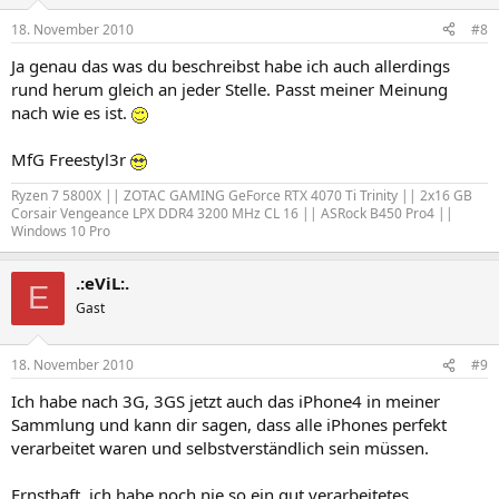
18. November 2010
#8
Ja genau das was du beschreibst habe ich auch allerdings
rund herum gleich an jeder Stelle. Passt meiner Meinung
nach wie es ist.
MfG Freestyl3r
Ryzen 7 5800X || ZOTAC GAMING GeForce RTX 4070 Ti Trinity || 2x16 GB
Corsair Vengeance LPX DDR4 3200 MHz CL 16 || ASRock B450 Pro4 ||
Windows 10 Pro
.:eViL:.
E
Gast
18. November 2010
#9
Ich habe nach 3G, 3GS jetzt auch das iPhone4 in meiner
Sammlung und kann dir sagen, dass alle iPhones perfekt
verarbeitet waren und selbstverständlich sein müssen.
Ernsthaft, ich habe noch nie so ein gut verarbeitetes