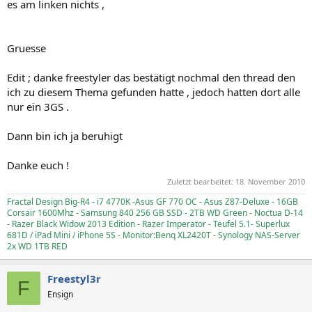
es am linken nichts ,
Gruesse
Edit ; danke freestyler das bestätigt nochmal den thread den
ich zu diesem Thema gefunden hatte , jedoch hatten dort alle
nur ein 3GS .
Dann bin ich ja beruhigt
Danke euch !
Zuletzt bearbeitet:
18. November 2010
Fractal Design Big-R4 - i7 4770K -Asus GF 770 OC - Asus Z87-Deluxe - 16GB
Corsair 1600Mhz - Samsung 840 256 GB SSD - 2TB WD Green - Noctua D-14
- Razer Black Widow 2013 Edition - Razer Imperator - Teufel 5.1- Superlux
681D / iPad Mini / iPhone 5S - Monitor:Benq XL2420T - Synology NAS-Server
2x WD 1TB RED
Freestyl3r
F
Ensign