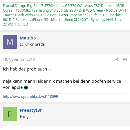
Fractal Design Big-R4 - i7 4770K -Asus GF 770 OC - Asus Z87-Deluxe - 16GB
Corsair 1600Mhz - Samsung 840 256 GB SSD - 2TB WD Green - Noctua D-14
- Razer Black Widow 2013 Edition - Razer Imperator - Teufel 5.1- Superlux
681D / iPad Mini / iPhone 5S - Monitor:Benq XL2420T - Synology NAS-Server
2x WD 1TB RED
Maul95
M
Lt. Junior Grade
18. November 2010
#4
ich hab das prob auch -.-
neja kann mann leider nix machen bei denn doofen service
von apple
http://www.sysprofile.de/id118099
Freestyl3r
F
Ensign