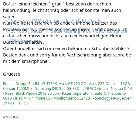
Button einen leichten " grad " besitzt an der rechten
Regeln
halbrundung, leicht schräg oder schief könnte man auch
sagen .
Podcast
RAMageddon
RTX 5000 „Deals“
Nun wollte ich erfahren ob andere iPhone Besitzer das
Problem nachvollziehen können an ihrem gerät oder ob ich
RX 9000 „Deals“
Ideale Gaming-PCs
GPU-Rangliste
es tauschen muss um nicht auch einen wackeligen Home
CPU-Rangliste
Button zu erhalten .
Oder handelt es sich um einen bekannten Schonheitsfehler ?
Besten dank und sorry für die Rechtschreibung aber schreibe
mit dem smartphone ,
Gruesse
Fractal Design Big-R4 - i7 4770K -Asus GF 770 OC - Asus Z87-Deluxe - 16GB
Corsair 1600Mhz - Samsung 840 256 GB SSD - 2TB WD Green - Noctua D-14
- Razer Black Widow 2013 Edition - Razer Imperator - Teufel 5.1- Superlux
681D / iPad Mini / iPhone 5S - Monitor:Benq XL2420T - Synology NAS-Server
2x WD 1TB RED