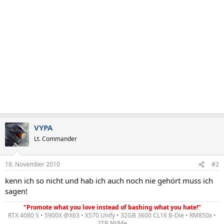
VYPA
Lt. Commander
18. November 2010
#2
kenn ich so nicht und hab ich auch noch nie gehört muss ich
sagen!
"Promote what you love instead of bashing what you hate!"
RTX 4080 S • 5900X @X63 • X570 Unify • 32GB 3600 CL16 B-Die • RM850x •
2TB NVMe