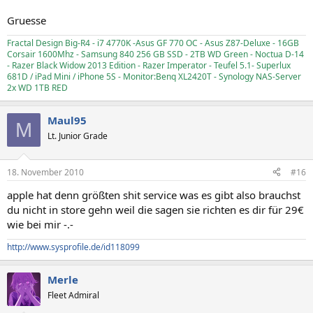
Gruesse
Fractal Design Big-R4 - i7 4770K -Asus GF 770 OC - Asus Z87-Deluxe - 16GB
Corsair 1600Mhz - Samsung 840 256 GB SSD - 2TB WD Green - Noctua D-14
- Razer Black Widow 2013 Edition - Razer Imperator - Teufel 5.1- Superlux
681D / iPad Mini / iPhone 5S - Monitor:Benq XL2420T - Synology NAS-Server
2x WD 1TB RED
Maul95
M
Lt. Junior Grade
18. November 2010
#16
apple hat denn größten shit service was es gibt also brauchst
du nicht in store gehn weil die sagen sie richten es dir für 29€
wie bei mir -.-
http://www.sysprofile.de/id118099
Merle
Fleet Admiral