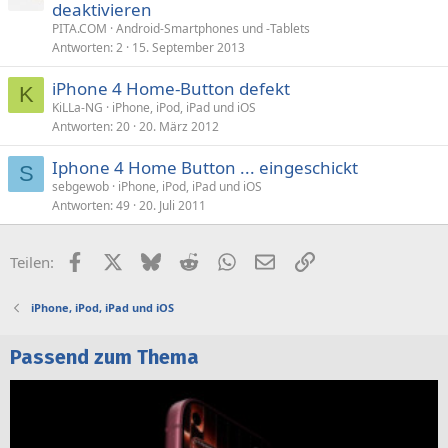
deaktivieren
PITA.COM
Android-Smartphones und -Tablets
Antworten
2
15. September 2013
iPhone 4 Home-Button defekt
K
KiLLa-NG
iPhone, iPod, iPad und iOS
Antworten
20
20. März 2012
Iphone 4 Home Button ... eingeschickt
S
sebgewob
iPhone, iPod, iPad und iOS
Antworten
49
20. Juli 2011
Facebook
X (Twitter)
Bluesky
Reddit
WhatsApp
E-Mail
Link
Teilen:
iPhone, iPod, iPad und iOS
Passend zum Thema