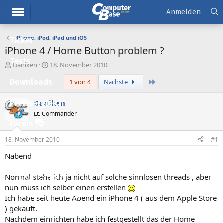
Hauptmenü
Anmelden
iPhone, iPod, iPad und iOS
Ticker
iPhone 4 / Home Button problem ?
Tests
E
E
Daniken
18. November 2010
r
r
Letzte
Downloads
1 von 4
Nächste
s
s
t
t
e
e
Daniken
Preisvergleich
l
l
Lt. Commander
l
l
Forum
e
t
r
a
18. November 2010
#1
Aktuelles
m
Nabend
Empfohlene Inhalte
Normal stehe ich ja nicht auf solche sinnlosen threads , aber
Neue Beiträge
nun muss ich selber einen erstellen
Neueste Aktivitäten
Ich habe seit heute Abend ein iPhone 4 ( aus dem Apple Store
) gekauft.
Leserartikel
Nachdem einrichten habe ich festgestellt das der Home