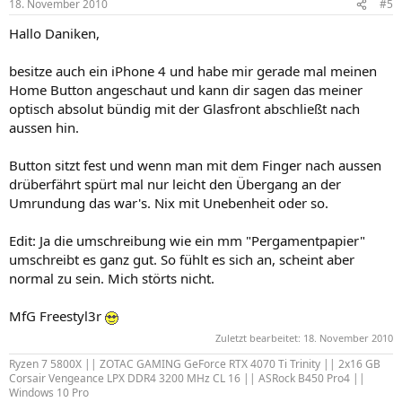
18. November 2010
#5
Hallo Daniken,
besitze auch ein iPhone 4 und habe mir gerade mal meinen
Home Button angeschaut und kann dir sagen das meiner
optisch absolut bündig mit der Glasfront abschließt nach
aussen hin.
Button sitzt fest und wenn man mit dem Finger nach aussen
drüberfährt spürt mal nur leicht den Übergang an der
Umrundung das war's. Nix mit Unebenheit oder so.
Edit: Ja die umschreibung wie ein mm "Pergamentpapier"
umschreibt es ganz gut. So fühlt es sich an, scheint aber
normal zu sein. Mich störts nicht.
MfG Freestyl3r
Zuletzt bearbeitet:
18. November 2010
Ryzen 7 5800X || ZOTAC GAMING GeForce RTX 4070 Ti Trinity || 2x16 GB
Corsair Vengeance LPX DDR4 3200 MHz CL 16 || ASRock B450 Pro4 ||
Windows 10 Pro