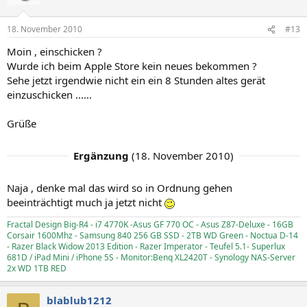
18. November 2010
#13
Moin , einschicken ?
Wurde ich beim Apple Store kein neues bekommen ?
Sehe jetzt irgendwie nicht ein ein 8 Stunden altes gerät
einzuschicken ......
Grüße
Ergänzung
(
18. November 2010
)
Naja , denke mal das wird so in Ordnung gehen
beeinträchtigt much ja jetzt nicht
Fractal Design Big-R4 - i7 4770K -Asus GF 770 OC - Asus Z87-Deluxe - 16GB
Corsair 1600Mhz - Samsung 840 256 GB SSD - 2TB WD Green - Noctua D-14
- Razer Black Widow 2013 Edition - Razer Imperator - Teufel 5.1- Superlux
681D / iPad Mini / iPhone 5S - Monitor:Benq XL2420T - Synology NAS-Server
2x WD 1TB RED
blablub1212