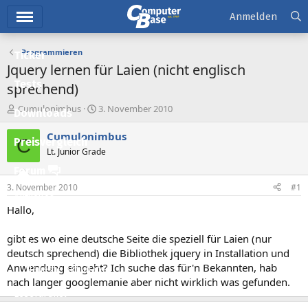
Hauptmenü
Anmelden
Programmieren
Ticker
Jquery lernen für Laien (nicht englisch
Tests
sprechend)
E
E
Cumulonimbus
3. November 2010
Downloads
r
r
s
s
Cumulonimbus
C
Preisvergleich
t
t
Lt. Junior Grade
e
e
l
l
Forum
l
l
3. November 2010
#1
e
t
Aktuelles
r
a
Hallo,
m
Empfohlene Inhalte
gibt es wo eine deutsche Seite die speziell für Laien (nur
Neue Beiträge
deutsch sprechend) die Bibliothek jquery in Installation und
Anwendung eingeht? Ich suche das für'n Bekannten, hab
Neueste Aktivitäten
nach langer googlemanie aber nicht wirklich was gefunden.
Leserartikel