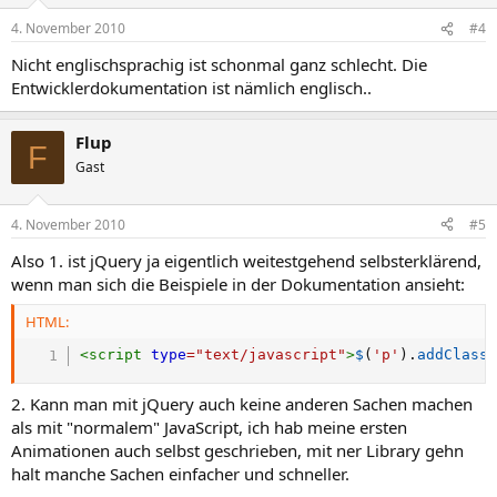
4. November 2010
#4
Nicht englischsprachig ist schonmal ganz schlecht. Die
Entwicklerdokumentation ist nämlich englisch..
Flup
F
Gast
4. November 2010
#5
Also 1. ist jQuery ja eigentlich weitestgehend selbsterklärend,
wenn man sich die Beispiele in der Dokumentation ansieht:
HTML:
<
script
type
=
"
text/javascript
"
>
$
(
'p'
)
.
addClass
2. Kann man mit jQuery auch keine anderen Sachen machen
als mit "normalem" JavaScript, ich hab meine ersten
Animationen auch selbst geschrieben, mit ner Library gehn
halt manche Sachen einfacher und schneller.