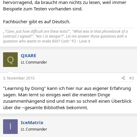
hervorragend, da braucht man nichts zu lesen, weil immer
Beispiele zum Testen vorhanden sind.
Fachbücher gibt es auf Deutsch.
„"Cave, just how difficult are these tests?", "What was in that phonebook of a
contract I signed?", "Am I in danger?". Let me answer those questions with a
question: who wants to make $60? Cash.“
P2 - Love it
QXARE
Q
Lt. Commander
3. November 2010
#3
"Learning by Doing" kann ich hier nur aus eigener Erfahrung
sagen. Man lernt so einiges weil die meisten Dinge
zusammenhängend sind und man so schnell einen Überblick
über die ~gesamte Bibliothek bekommt.
IceMatrix
I
Lt. Commander