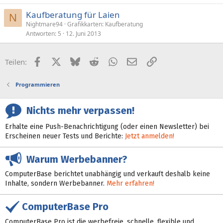
Kaufberatung für Laien
N
Nightmare94
Grafikkarten: Kaufberatung
Antworten
5
12. Juni 2013
Facebook
X (Twitter)
Bluesky
Reddit
WhatsApp
E-Mail
Link
Teilen:
Programmieren
Nichts mehr verpassen!
Erhalte eine Push-Benachrichtigung (oder einen Newsletter) bei
Erscheinen neuer Tests und Berichte:
Jetzt anmelden!
Warum Werbebanner?
ComputerBase berichtet unabhängig und verkauft deshalb keine
Inhalte, sondern Werbebanner.
Mehr erfahren!
ComputerBase Pro
ComputerBase Pro ist die werbefreie, schnelle, flexible und