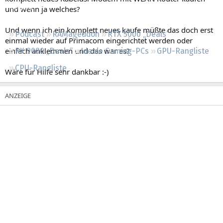
Regeln
und wenn ja welches?
Und wenn ich ein komplett neues kaufe müßte das doch erst
Podcast
RAMageddon
RTX 5000 „Deals“
einmal wieder auf Primacom eingerichtet werden oder
einfach anklemmen und das war es?
RX 9000 „Deals“
Ideale Gaming-PCs
GPU-Rangliste
CPU-Rangliste
Wäre für Hilfe sehr dankbar :-)