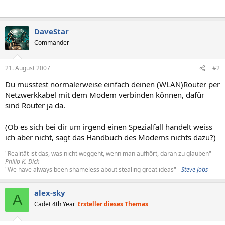
DaveStar
Commander
21. August 2007
#2
Du müsstest normalerweise einfach deinen (WLAN)Router per
Netzwerkkabel mit dem Modem verbinden können, dafür
sind Router ja da.
(Ob es sich bei dir um irgend einen Spezialfall handelt weiss
ich aber nicht, sagt das Handbuch des Modems nichts dazu?)
"Realität ist das, was nicht weggeht, wenn man aufhört, daran zu glauben" -
Philip K. Dick
"We have always been shameless about stealing great ideas" -
Steve Jobs
alex-sky
A
Cadet 4th Year
Ersteller dieses Themas