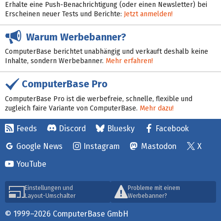
Erhalte eine Push-Benachrichtigung (oder einen Newsletter) bei
Erscheinen neuer Tests und Berichte:
Jetzt anmelden!
Warum Werbebanner?
ComputerBase berichtet unabhängig und verkauft deshalb keine
Inhalte, sondern Werbebanner.
Mehr erfahren!
ComputerBase Pro
ComputerBase Pro ist die werbefreie, schnelle, flexible und
zugleich faire Variante von ComputerBase.
Mehr dazu!
Feeds
Discord
Bluesky
Facebook
Google News
Instagram
Mastodon
X
YouTube
Einstellungen und
Probleme mit einem
Layout-Umschalter
Werbebanner?
© 1999–2026 ComputerBase GmbH