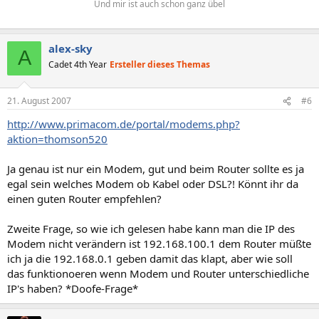
Und mir ist auch schon ganz übel
alex-sky
A
Cadet 4th Year
Ersteller dieses Themas
21. August 2007
#6
http://www.primacom.de/portal/modems.php?
aktion=thomson520
Ja genau ist nur ein Modem, gut und beim Router sollte es ja
egal sein welches Modem ob Kabel oder DSL?! Könnt ihr da
einen guten Router empfehlen?
Zweite Frage, so wie ich gelesen habe kann man die IP des
Modem nicht verändern ist 192.168.100.1 dem Router müßte
ich ja die 192.168.0.1 geben damit das klapt, aber wie soll
das funktionoeren wenn Modem und Router unterschiedliche
IP's haben? *Doofe-Frage*