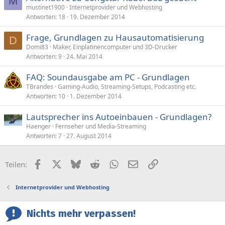
M
mustinet1900
Internetprovider und Webhosting
Antworten
18
19. Dezember 2014
Frage, Grundlagen zu Hausautomatisierung
D
Domi83
Maker, Einplatinencomputer und 3D-Drucker
Antworten
9
24. Mai 2014
FAQ: Soundausgabe am PC - Grundlagen
TBrandes
Gaming-Audio, Streaming-Setups, Podcasting etc.
Antworten
10
1. Dezember 2014
Lautsprecher ins Autoeinbauen - Grundlagen?
Haenger
Fernseher und Media-Streaming
Antworten
7
27. August 2014
Facebook
X (Twitter)
Bluesky
Reddit
WhatsApp
E-Mail
Link
Teilen:
Internetprovider und Webhosting
Nichts mehr verpassen!