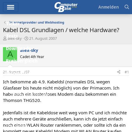
Hauptmenü
Anmelden
Internetprovider und Webhosting
Ticker
Kabel DSL Grundlagen / welche Hardware?
Tests
E
E
alex-sky
21. August 2007
r
r
Downloads
s
s
alex-sky
A
t
t
Cadet 4th Year
e
e
Preisvergleich
l
l
l
l
21. August 2007
#1
Forum
e
t
r
a
Ich bekomme ab 4.9. Kabeldsl (normales DSL wegen
Aktuelles
m
Glasfaser bis heute nicht möglich) von der Primacom. Ich
habe auch ein kostenloses Modem dazu bekommen ein
Empfohlene Inhalte
Thomson THG520.
Neue Beiträge
Jedenfalls ist die Kabeldose weit weg vom PC und ich möchte
Neueste Aktivitäten
auch mehrere Geräte anschließen, kann ich da jetzt einfach
noch einen WLAN Router ranklemmen, oder sollte ich da ein
Leserartikel
komplett neues Kabeldsl Modem mit WLAN Router kaufen