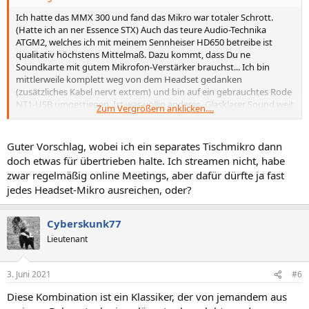
Ich hatte das MMX 300 und fand das Mikro war totaler Schrott.
(Hatte ich an ner Essence STX) Auch das teure Audio-Technika
ATGM2, welches ich mit meinem Sennheiser HD650 betreibe ist
qualitativ höchstens Mittelmaß. Dazu kommt, dass Du ne
Soundkarte mit gutem Mikrofon-Verstärker brauchst... Ich bin
mittlerweile komplett weg von dem Headset gedanken
(zusätzliches Kabel nervt extrem) und bin auf ein gebrauchtes Rode
NT1-USB umgestiegen. Ist was völlig anderes. Glasklarer Sound weit
Zum Vergrößern anklicken....
über den Schreibtisch hinaus. Kein Kabel generve am Kopf/Körper,
keine Soundkarten-/Treiber-Fummelei (da eingebauter ADC mit USB
Interface) und sieht gut aus auf dem Schreibtisch. Muss auch nicht
Guter Vorschlag, wobei ich ein separates Tischmikro dann
gleich das Rode sein. Gibt ja mittlerweile einen Haufen
doch etwas für übertrieben halte. Ich streamen nicht, habe
erschwingliche Tisch-Mikrofone.
zwar regelmäßig online Meetings, aber dafür dürfte ja fast
jedes Headset-Mikro ausreichen, oder?
Mein Tipp also: Behalte den Kopfhörer, wenn er dir grundsätzlich
taugt und kauf dir ein besseres Tischmikrofon mit USB Interface.
Cyberskunk77
Lieutenant
3. Juni 2021
#6
Diese Kombination ist ein Klassiker, der von jemandem aus