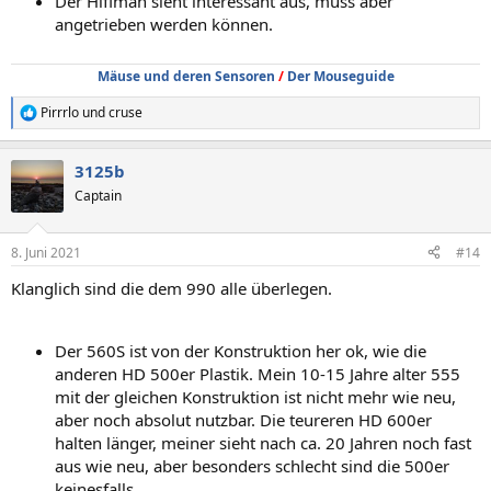
Der Hifiman sieht interessant aus, muss aber
angetrieben werden können.
Mäuse und deren Sensoren
/
Der Mouseguide
Pirrrlo
und
cruse
R
e
a
3125b
k
t
Captain
i
o
n
8. Juni 2021
#14
e
n
Klanglich sind die dem 990 alle überlegen.
:
Der 560S ist von der Konstruktion her ok, wie die
anderen HD 500er Plastik. Mein 10-15 Jahre alter 555
mit der gleichen Konstruktion ist nicht mehr wie neu,
aber noch absolut nutzbar. Die teureren HD 600er
halten länger, meiner sieht nach ca. 20 Jahren noch fast
aus wie neu, aber besonders schlecht sind die 500er
keinesfalls.