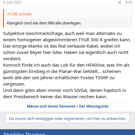
8. Juni 2021
#16
e
n
3125b schrieb:
:
Klanglich sind die dem 990 alle überlegen.
Subjektive Geschmacksfrage, auch weil man alternativ zu
einem homogener abgestimmteren TYGR 300 R greifen kann.
Das einzige Manko ist das fest verbaute Kabel, wobei ich
schon zuviel Beyer hier lobe. Haben sie eigentlich auch nicht
verdient.
Komisch finde ich auch das Lob für den HE400se, was ihn als
günstigsten Einstieg in die Planar-War betitelt... scheinen
wohl alle den seit Jahren erhältlichen Fostex T50RP zu
vergessen.
Und dann gibts eben immer noch SIVGA, denen haptisch in
dem Preisbereich keiner das Wasser reichen kann.
Mäuse und deren Sensoren
/
Der Mouseguide
Du musst dich einloggen oder registrieren, um hier zu antworten.
Ähnliche Themen