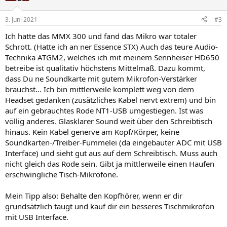
3. Juni 2021
#3
Ich hatte das MMX 300 und fand das Mikro war totaler
Schrott. (Hatte ich an ner Essence STX) Auch das teure Audio-
Technika ATGM2, welches ich mit meinem Sennheiser HD650
betreibe ist qualitativ höchstens Mittelmaß. Dazu kommt,
dass Du ne Soundkarte mit gutem Mikrofon-Verstärker
brauchst... Ich bin mittlerweile komplett weg von dem
Headset gedanken (zusätzliches Kabel nervt extrem) und bin
auf ein gebrauchtes Rode NT1-USB umgestiegen. Ist was
völlig anderes. Glasklarer Sound weit über den Schreibtisch
hinaus. Kein Kabel generve am Kopf/Körper, keine
Soundkarten-/Treiber-Fummelei (da eingebauter ADC mit USB
Interface) und sieht gut aus auf dem Schreibtisch. Muss auch
nicht gleich das Rode sein. Gibt ja mittlerweile einen Haufen
erschwingliche Tisch-Mikrofone.
Mein Tipp also: Behalte den Kopfhörer, wenn er dir
grundsätzlich taugt und kauf dir ein besseres Tischmikrofon
mit USB Interface.