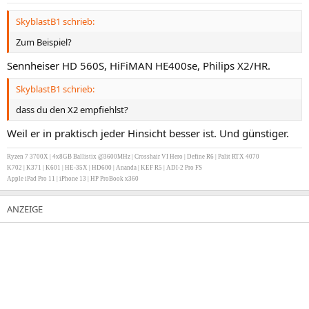
SkyblastB1 schrieb:
Zum Beispiel?
Sennheiser HD 560S, HiFiMAN HE400se, Philips X2/HR.
SkyblastB1 schrieb:
dass du den X2 empfiehlst?
Weil er in praktisch jeder Hinsicht besser ist. Und günstiger.
Ryzen 7 3700X | 4x8GB Ballistix @3600MHz | Crosshair VI Hero | Define R6 | Palit RTX 4070
K702 | K371 | K601 | HE-35X | HD600 | Ananda | KEF R5 | ADI-2 Pro FS
Apple iPad Pro 11 | iPhone 13 | HP ProBook x360