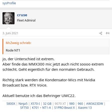
sysProfile
cruse
Fleet Admiral
3. Juni 2021
#4
Mr.Zweig schrieb:
Rode NT1
jo, der Unterschied ist extrem.
Aber finde das MMX300 mic jetzt auch nicht soooo extrem
schlecht. Geht eigentlich für den normalen Gebrauch.
Richtig stark werden die Kondensator-Mics mit Nvidia
Broadcast bzw. RTX Voice.
Aktuell benutze ich das Behringer UMC22.
5800X
|
Ninja5
|
X570-I
|
32 GB
| 9070 XT |
980
|
960
|
AW3423DW
|
SF750
|
K701
+
NT1-A
|
S1PRO
Beast X
|
Xiaomi 13