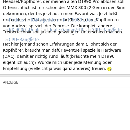
Headset/Kopfhörer, der meinen alten DT990 Pro ablösen soll.
Regeln
Offensichtlich ist mir schon der MMX 300 (2.Gen) in den Sinn
gekommen, der bis jetzt auch mein Favorit war. Jetzt ließt
man in letzter Zeit aber vermehrt Tests zu den Kopfhörern
Podcast
RAMageddon
RTX 5000 „Deals“
von Audeze, speziell der Penrose. Die komplett andere
RX 9000 „Deals“
Ideale Gaming-PCs
GPU-Rangliste
Treibertechnik soll ja einen gewaltigen Unterschied machen.
CPU-Rangliste
Hat hier jemand schon Erfahrungen damit, lohnt sich der
Kopfhörer, braucht man dafür eventuell spezielle Hardware
(DAC), damit er richtig rund läuft (bräuchte mein DT990
eigentlich auch)? Würde mich über jede Meinung oder
Empfehlung (vielleicht ja was ganz anderes) freuen.