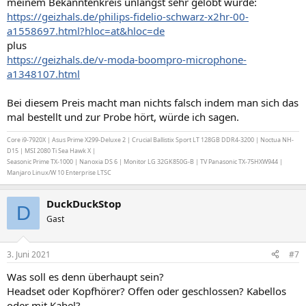
meinem Bekanntenkreis unlängst sehr gelobt wurde:
https://geizhals.de/philips-fidelio-schwarz-x2hr-00-
a1558697.html?hloc=at&hloc=de
plus
https://geizhals.de/v-moda-boompro-microphone-
a1348107.html
Bei diesem Preis macht man nichts falsch indem man sich das
mal bestellt und zur Probe hört, würde ich sagen.
Core i9-7920X | Asus Prime X299-Deluxe 2 | Crucial Ballistix Sport LT 128GB DDR4-3200 | Noctua NH-
D15 | MSI 2080 Ti Sea Hawk X |
Seasonic Prime TX-1000 | Nanoxia DS 6 | Monitor LG 32GK850G-B | TV Panasonic TX-75HXW944 |
Manjaro Linux/W 10 Enterprise LTSC
DuckDuckStop
D
Gast
3. Juni 2021
#7
Was soll es denn überhaupt sein?
Headset oder Kopfhörer? Offen oder geschlossen? Kabellos
oder mit Kabel?