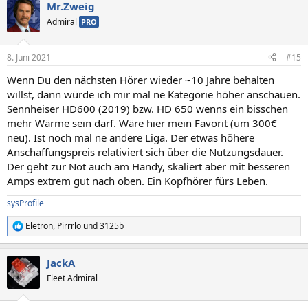
Mr.Zweig
k
t
Admiral
PRO
i
o
n
8. Juni 2021
#15
e
n
Wenn Du den nächsten Hörer wieder ~10 Jahre behalten
:
willst, dann würde ich mir mal ne Kategorie höher anschauen.
Sennheiser HD600 (2019) bzw. HD 650 wenns ein bisschen
mehr Wärme sein darf. Wäre hier mein Favorit (um 300€
neu). Ist noch mal ne andere Liga. Der etwas höhere
Anschaffungspreis relativiert sich über die Nutzungsdauer.
Der geht zur Not auch am Handy, skaliert aber mit besseren
Amps extrem gut nach oben. Ein Kopfhörer fürs Leben.
sysProfile
Eletron
,
Pirrrlo
und
3125b
R
e
a
JackA
k
t
Fleet Admiral
i
o
n