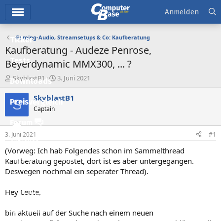
Hauptmenü
Anmelden
Gaming-Audio, Streamsetups & Co: Kaufberatung
Ticker
Kaufberatung - Audeze Penrose,
Tests
Beyerdynamic MMX300, ... ?
E
E
SkyblastB1
3. Juni 2021
Downloads
r
r
s
s
SkyblastB1
S
Preisvergleich
t
t
Captain
e
e
l
l
Forum
l
l
3. Juni 2021
#1
e
t
Aktuelles
r
a
(Vorweg: Ich hab Folgendes schon im Sammelthread
m
Empfohlene Inhalte
Kaufberatung gepostet, dort ist es aber untergegangen.
Deswegen nochmal ein seperater Thread).
Neue Beiträge
Hey Leute,
Neueste Aktivitäten
Leserartikel
bin aktuell auf der Suche nach einem neuen