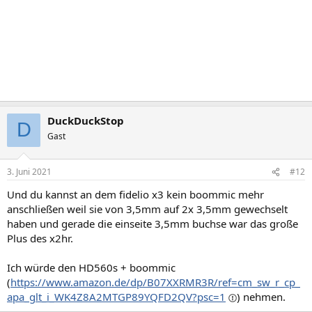
DuckDuckStop
D
Gast
3. Juni 2021
#12
Und du kannst an dem fidelio x3 kein boommic mehr
anschließen weil sie von 3,5mm auf 2x 3,5mm gewechselt
haben und gerade die einseite 3,5mm buchse war das große
Plus des x2hr.
Ich würde den HD560s + boommic
(
https://www.amazon.de/dp/B07XXRMR3R/ref=cm_sw_r_cp_
apa_glt_i_WK4Z8A2MTGP89YQFD2QV?psc=1
) nehmen.