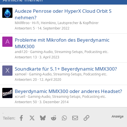
Audeze Penrose oder HyperX Cloud Orbit S
nehmen?
MARRroo
Hi-Fi, Heimkino, Lautsprecher & Kopfhörer
Antworten
5
14. September 2022
Probleme mit Mikrofon des Beyerdynamic
A
MMX300
andi120
Gaming-Audio, Streaming-Setups, Podcasting etc.
Antworten
13
3. April 2023
Soundkarte für 5.1+ Beyerdynamic MMX300?
X
xamoel
Gaming-Audio, Streaming-Setups, Podcasting etc.
Antworten
20
12. April 2020
Beyerdynamic MMX300 oder anderes Headset?
xcruell
Gaming-Audio, Streaming-Setups, Podcasting etc.
Antworten
50
3. Dezember 2014
Facebook
X (Twitter)
Bluesky
Reddit
WhatsApp
E-Mail
Link
Teilen: