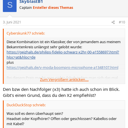
SkyblastB1
S
Captain
Ersteller dieses Themas
3. Juni 2021
#10
Cyberskunk77 schrieb:
Diese Kombination ist ein Klassiker, der von jemandem aus meinem
Bekanntenkreis unlängst sehr gelobt wurde:
https://geizhals.de/philips-fidelio-schwarz-x2hr-00-a1558697.html?
hloc=at&hloc=de
plus
https://geizhals.de/v-moda-boompro-microphone-a1348107.html
Bei diesem Preis macht man nichts falsch indem man sich das mal
Zum Vergrößern anklicken....
bestellt und zur Probe hört, würde ich sagen.
Den bzw den Nachfolger (x3) hatte ich auch schon im Blick.
Gibt's einen Grund, dass du den X2 empfiehlst?
DuckDuckStop schrieb:
Was soll es denn überhaupt sein?
Headset oder Kopfhörer? Offen oder geschlossen? Kabellos oder
mit Kabel?