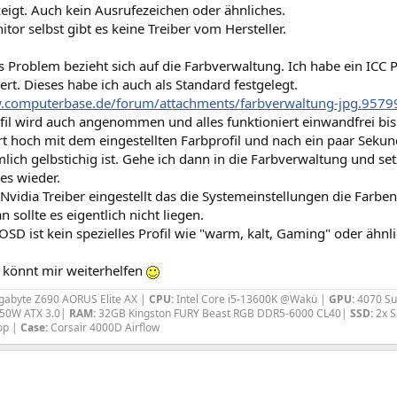
eigt. Auch kein Ausrufezeichen oder ähnliches.
tor selbst gibt es keine Treiber vom Hersteller.
 Problem bezieht sich auf die Farbverwaltung. Ich habe ein ICC P
liert. Dieses habe ich auch als Standard festgelegt.
.computerbase.de/forum/attachments/farbverwaltung-jpg.9579
fil wird auch angenommen und alles funktioniert einwandfrei bis
t hoch mit dem eingestellten Farbprofil und nach ein paar Sekund
lich gelbstichig ist. Gehe ich dann in die Farbverwaltung und set
 es wieder.
Nvidia Treiber eingestellt das die Systemeinstellungen die Farbe
n sollte es eigentlich nicht liegen.
SD ist kein spezielles Profil wie "warm, kalt, Gaming" oder ähnl
r könnt mir weiterhelfen
gabyte Z690 AORUS Elite AX |
CPU:
Intel Core i5-13600K @Wakü |
GPU:
4070 Su
50W ATX 3.0|
RAM:
32GB Kingston FURY Beast RGB DDR5-6000 CL40|
SSD:
2x S
op |
Case:
Corsair 4000D Airflow