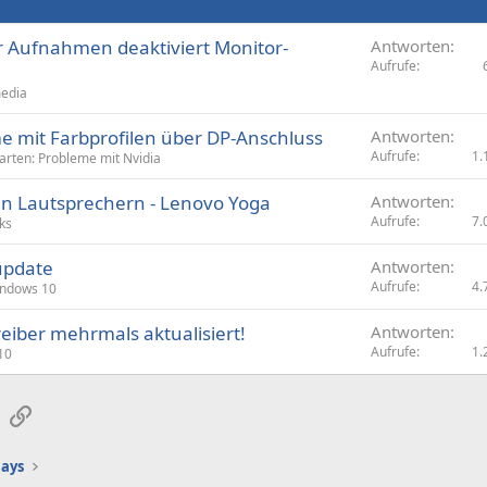
 Aufnahmen deaktiviert Monitor-
Antworten
Aufrufe
edia
e mit Farbprofilen über DP-Anschluss
Antworten
Aufrufe
1.
arten: Probleme mit Nvidia
n Lautsprechern - Lenovo Yoga
Antworten
Aufrufe
7.
ks
update
Antworten
Aufrufe
4.
ndows 10
eiber mehrmals aktualisiert!
Antworten
Aufrufe
1.
10
sApp
E-Mail
Link
lays