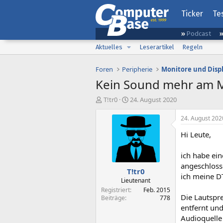
Ticker
Te
Podcast
Aktuelles
Leserartikel
Regeln
Foren
Peripherie
Monitore und Disp
Kein Sound mehr am Mo
E
E
T!tr0
24. August 2020
r
r
s
s
24. August 202
t
t
Hi Leute,
e
e
l
l
l
l
ich habe ei
e
t
angeschlosse
T!tr0
r
a
ich meine D
m
Lieutenant
Registriert
Feb. 2015
Die Lautspr
Beiträge
778
entfernt un
Audioquelle