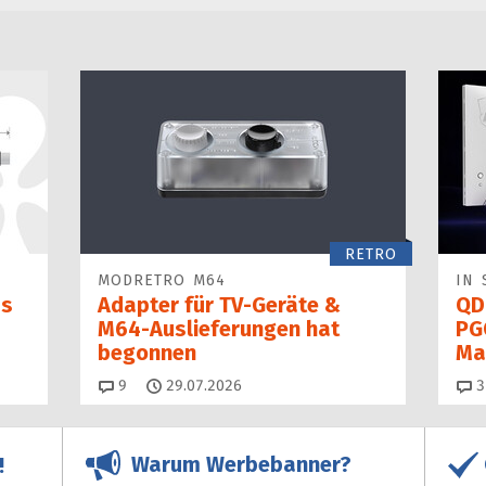
RETRO
MODRETRO M64
IN 
as
Adapter für TV-Geräte &
QD
M64-Auslieferungen hat
PG
begon­nen
Ma
Kommentare
9
29.07.2026
3
Warum Werbebanner?
!