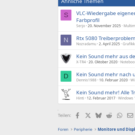
Ähnliche Themen
VLC-Wiedergabe eigener
S
Farbprofil
Serjo
20. November 2025
Multim
Rtx 5080 Treiberproblem
N
Nozradamu
2. April 2025
Grafikk
Kein Sound mehr aus de
X-TR4
20. Oktober 2020
Noteboo
Kein Sound mehr nach 
D
Dennis1988
10. Februar 2020
Wi
Kein Sound mehr! Alle Tr
Hinti
12. Februar 2017
Windows 
Facebook
X (Twitter)
Bluesky
Reddit
What
Teilen:
Foren
Peripherie
Monitore und Disp