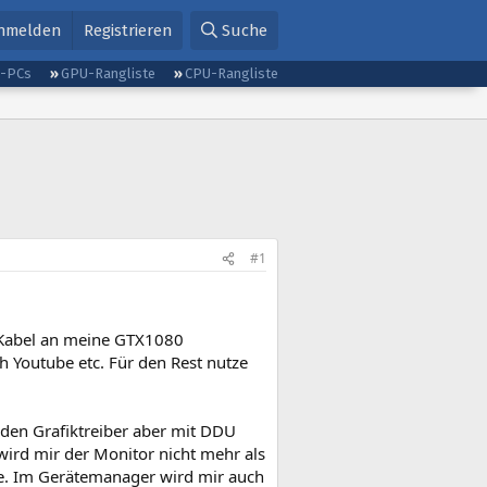
nmelden
Registrieren
Suche
g-PCs
GPU-Rangliste
CPU-Rangliste
#1
 Kabel an meine GTX1080
h Youtube etc. Für den Rest nutze
 den Grafiktreiber aber mit DDU
wird mir der Monitor nicht mehr als
be. Im Gerätemanager wird mir auch