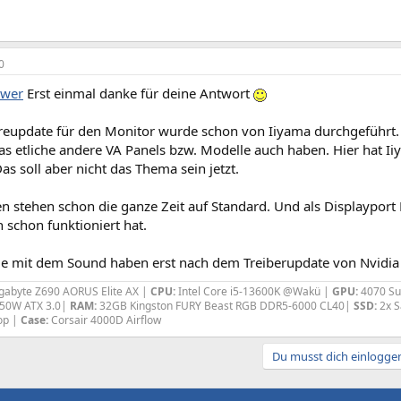
0
ower
Erst einmal danke für deine Antwort
eupdate für den Monitor wurde schon von Iiyama durchgeführt. D
as etliche andere VA Panels bzw. Modelle auch haben. Hier hat Iiy
as soll aber nicht das Thema sein jetzt.
n stehen schon die ganze Zeit auf Standard. Und als Displayport
 schon funktioniert hat.
e mit dem Sound haben erst nach dem Treiberupdate von Nvidia
gabyte Z690 AORUS Elite AX |
CPU:
Intel Core i5-13600K @Wakü |
GPU:
4070 Su
50W ATX 3.0|
RAM:
32GB Kingston FURY Beast RGB DDR5-6000 CL40|
SSD:
2x S
op |
Case:
Corsair 4000D Airflow
Du musst dich einloggen