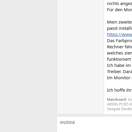
nichts angez
Für den Moni
Mein zweites
passt instal
https://www
Das Farbpro
Rechner fähr
welches ziem
funktioniert
Ich habe im 
Treiber. Dara
Im Monitor O
Ich hoffe ih
Mainboard:
Gi
A850G PCIE5 8
Seagate Deskt