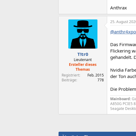
Anthrax
25. August 202
@anthr4xp
Das Firmwar
Flickering w
T!tr0
gehandelt. D
Lieutenant
Ersteller dieses
Themas
Nvidia Farbe
Registriert
Feb. 2015
der Ton auch
Beiträge
778
Die Problem
Mainboard:
Gi
A850G PCIE5 8
Seagate Deskt