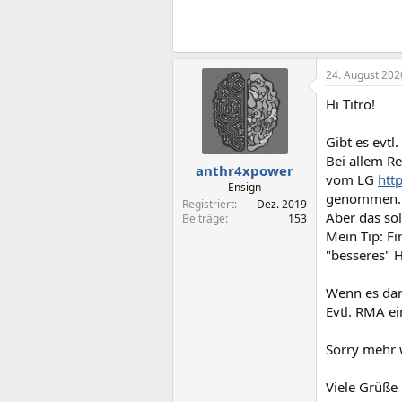
24. August 202
Hi Titro!
Gibt es evtl
Bei allem R
anthr4xpower
vom LG
htt
Ensign
genommen.
Registriert
Dez. 2019
Aber das sol
Beiträge
153
Mein Tip: F
"besseres" 
Wenn es dan
Evtl. RMA ei
Sorry mehr w
Viele Grüße 