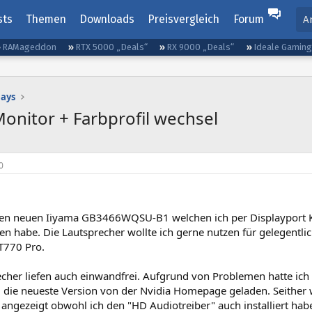
sts
Themen
Downloads
Preisvergleich
Forum
A
RAMageddon
RTX 5000 „Deals“
RX 9000 „Deals“
Ideale Gamin
lays
nitor + Farbprofil wechsel
0
nen neuen Iiyama GB3466WQSU-B1 welchen ich per Displayport
n habe. Die Lautsprecher wollte ich gerne nutzen für gelegentlic
T770 Pro.
echer liefen auch einwandfrei. Aufgrund von Problemen hatte ich
d die neueste Version von der Nvidia Homepage geladen. Seither 
 angezeigt obwohl ich den "HD Audiotreiber" auch installiert ha