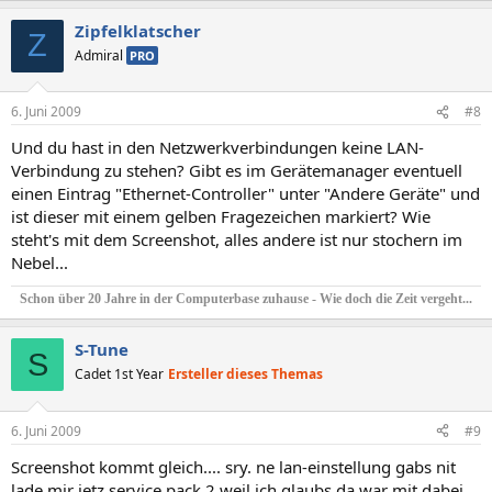
Zipfelklatscher
Z
Admiral
PRO
6. Juni 2009
#8
Und du hast in den Netzwerkverbindungen keine LAN-
Verbindung zu stehen? Gibt es im Gerätemanager eventuell
einen Eintrag "Ethernet-Controller" unter "Andere Geräte" und
ist dieser mit einem gelben Fragezeichen markiert? Wie
steht's mit dem Screenshot, alles andere ist nur stochern im
Nebel...
Schon über 20 Jahre in der Computerbase zuhause - Wie doch die Zeit vergeht...
S-Tune
S
Cadet 1st Year
Ersteller dieses Themas
6. Juni 2009
#9
Screenshot kommt gleich.... sry. ne lan-einstellung gabs nit
lade mir jetz service pack 2 weil ich glaubs da war mit dabei