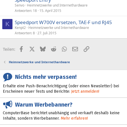
Senvo
Heimnetzwerke und Internethardware
Antworten
18
15. April 2015
Speedport W700V ersetzen, TAE-F und RJ45
K
Kenpt2
Heimnetzwerke und Internethardware
Antworten
8
27. Juli 2015
Facebook
X (Twitter)
Bluesky
Reddit
WhatsApp
E-Mail
Link
Teilen:
Heimnetzwerke und Internethardware
Nichts mehr verpassen!
Erhalte eine Push-Benachrichtigung (oder einen Newsletter) bei
Erscheinen neuer Tests und Berichte:
Jetzt anmelden!
Warum Werbebanner?
ComputerBase berichtet unabhängig und verkauft deshalb keine
Inhalte, sondern Werbebanner.
Mehr erfahren!