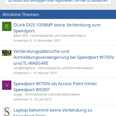
Du musst dich einloggen oder registrieren, um hier zu antworten.
Ähnliche Themen
DLink DGS-1008MP keine Verbindung zum
B
Speedport
Biker1602
Heimnetzwerke und Internethardware
Antworten
6
9. November 2021
Verbindungsabbrüche und
Anmeldungsverweigerung bei Speedport W700V
und TL-WA854RE
LongRangeGun
Heimnetzwerke und Internethardware
Antworten
1
8. Februar 2016
Speedport W700V als Access Point hinter
V
Speedport W500?
vogge
Heimnetzwerke und Internethardware
Antworten
9
20. Juli 2015
Laptop bekommt keine Verbindung zu
Speedport Entry