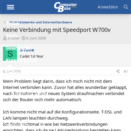
Hauptmenü
Anmelden
Heimnetzwerke und Internethardware
Ticker
Keine Verbindung mit Speedport W700v
Tests
E
E
S-Tune
6. Juni 2009
r
r
Downloads
s
s
S-Tune
S
t
t
Cadet 1st Year
e
e
Preisvergleich
l
l
l
l
6. Juni 2009
#1
Forum
e
t
r
a
Mein Problem liegt darin, dass ich mich nicht mit dem
Aktuelles
m
Internet verbinden kann. Zuvor hat alles wunderbar geklappt,
nach formatieren und neues System draufmachen verbindet
Empfohlene Inhalte
sich der Router nich mehr automatisch.
Neue Beiträge
Ich komme nicht mal auf die Konfigurationseite. T-DSL und
Neueste Aktivitäten
LAN lampen leuchten durchweg.
Ich finde nichtmal ir-wie bei Netzwerkverbindungen
Leserartikel
einrichten, dass ich da ne LAN-Verbindung herstellen kann.