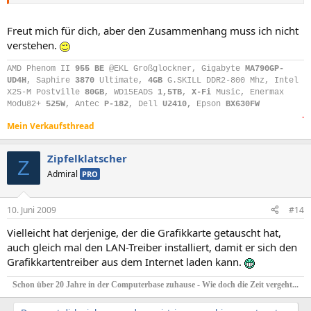
Freut mich für dich, aber den Zusammenhang muss ich nicht
verstehen.
AMD Phenom II
955 BE
@EKL Großglockner, Gigabyte
MA790GP-
UD4H
, Saphire
3870
Ultimate,
4GB
G.SKILL DDR2-800 Mhz, Intel
X25-M Postville
80GB
, WD15EADS
1,5TB
,
X-Fi
Music, Enermax
Modu82+
525W
, Antec
P-182
, Dell
U2410,
Epson
BX630FW
.​
Mein Verkaufsthread
Zipfelklatscher
Z
Admiral
PRO
10. Juni 2009
#14
Vielleicht hat derjenige, der die Grafikkarte getauscht hat,
auch gleich mal den LAN-Treiber installiert, damit er sich den
Grafikkartentreiber aus dem Internet laden kann.
Schon über 20 Jahre in der Computerbase zuhause - Wie doch die Zeit vergeht...