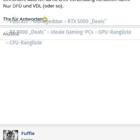
Regeln
Nur DFÜ und VDL (oder so).
Thx für Antworten
Podcast
RAMageddon
RTX 5000 „Deals“
RX 9000 „Deals“
Ideale Gaming-PCs
GPU-Rangliste
CPU-Rangliste
Fuffie