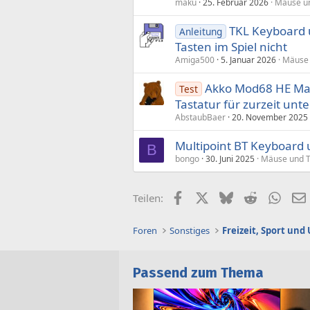
maku
25. Februar 2026
Mäuse un
TKL Keyboard 
Anleitung
Tasten im Spiel nicht
Amiga500
5. Januar 2026
Mäuse 
Akko Mod68 HE Mag
Test
Tastatur für zurzeit unt
AbstaubBaer
20. November 2025
Multipoint BT Keyboard
B
bongo
30. Juni 2025
Mäuse und T
Facebook
X (Twitter)
Bluesky
Reddit
What
Teilen:
Foren
Sonstiges
Freizeit, Sport un
Passend zum Thema