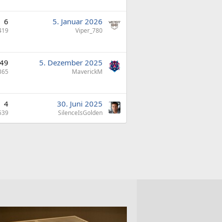
6
5. Januar 2026
419
Viper_780
49
5. Dezember 2025
365
MaverickM
4
30. Juni 2025
539
SilenceIsGolden