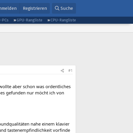
nmelden
Registrieren
Suche
g-PCs
GPU-Rangliste
CPU-Rangliste
#1
wollte aber schon was ordentliches
hes gefunden nur möcht ich von
 soundqualitäten nahe einem klavier
und tastenempfindlichkeit vorfinde