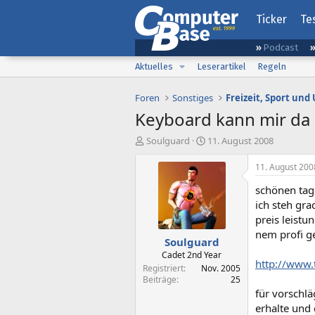
Ticker
Te
Podcast
Aktuelles
Leserartikel
Regeln
Foren
Sonstiges
Freizeit, Sport un
Keyboard kann mir da 
E
E
Soulguard
11. August 2008
r
r
s
s
11. August 200
t
t
schönen tag
e
e
l
l
ich steh gra
l
l
preis leist
e
t
nem profi g
Soulguard
r
a
m
Cadet 2nd Year
http://www
Registriert
Nov. 2005
Beiträge
25
für vorschlä
erhalte und 