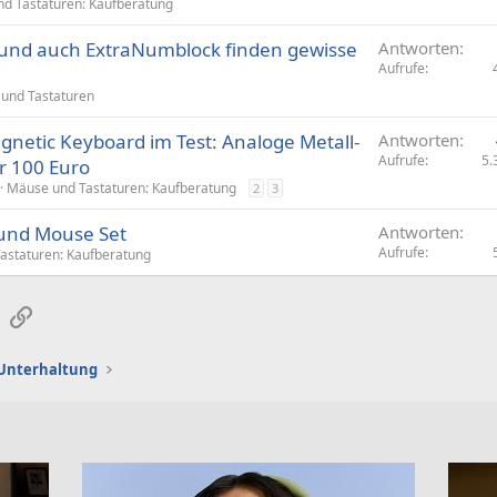
r
d Tastaturen: Kaufberatung
r
und auch ExtraNumblock finden gewisse
Antworten
t
Aufrufe
und Tastaturen
netic Keyboard im Test: Analoge Metall-
Antworten
Aufrufe
5.
er 100 Euro
Mäuse und Tastaturen: Kaufberatung
2
3
 und Mouse Set
Antworten
Aufrufe
astaturen: Kaufberatung
sApp
E-Mail
Link
d Unterhaltung