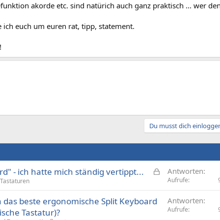
funktion akorde etc. sind natürich auch ganz praktisch ... wer den
e ich euch um euren rat, tipp, statement.
!
Du musst dich einloggen
G
" - ich hatte mich ständig vertippt...
Antworten
e
Aufrufe
Tastaturen
s
a das beste ergonomische Split Keyboard
Antworten
p
Aufrufe
sche Tastatur)?
e