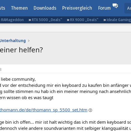
sts
Themen
Downloads
Preisvergleich
Forum
A
RAMageddon
RTX 5000 „Deals“
RX 9000 „Deals“
Ideale Gamin
d Unterhaltung
einer helfen?
8
 liebe community,
d vor der entscheidung mir ein keyboard zu kaufen bin anfänger 
ung sollte stimmen nu hab ich ein meiner meinung nach ansehnlic
ern wissen ob es was taugt
.thomann.de/de/thomann_sp_5500_set.htm
ge bin ich offen... mir ist halt wichtig das ich mit dem keyboard
dennoch viele andere soundvarianten mit selbiger klangqualität 