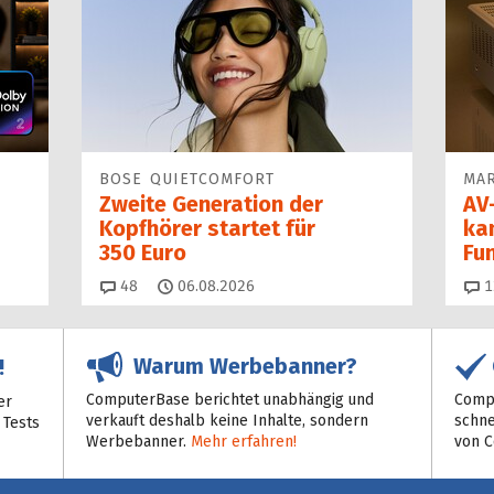
BOSE QUIETCOMFORT
MAR
Zweite Generation der
AV-
Kopfhörer startet für
ka
350 Euro
Fu
Kommentare
48
06.08.2026
1
Warum Werbebanner?
!
ComputerBase berichtet unabhängig und
Compu
er
verkauft deshalb keine Inhalte, sondern
schne
 Tests
Werbebanner.
Mehr erfahren!
von 