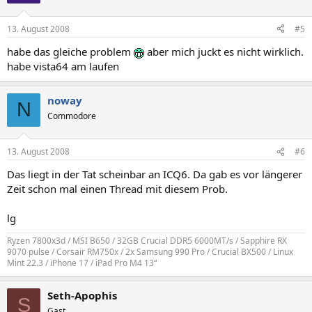
13. August 2008
#5
habe das gleiche problem
aber mich juckt es nicht wirklich.
habe vista64 am laufen
noway
N
Commodore
13. August 2008
#6
Das liegt in der Tat scheinbar an ICQ6. Da gab es vor längerer
Zeit schon mal einen Thread mit diesem Prob.
lg
Ryzen 7800x3d / MSI B650 / 32GB Crucial DDR5 6000MT/s / Sapphire RX
9070 pulse / Corsair RM750x / 2x Samsung 990 Pro / Crucial BX500 / Linux
Mint 22.3 / iPhone 17 / iPad Pro M4 13“
Seth-Apophis
S
Gast