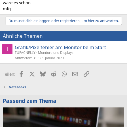
wäre es schon.
mfg
Du musst dich einloggen oder registrieren, um hier zu antworten.
Ähnliche Themen
Grafik/Pixelfehler am Monitor beim Start
T
TUPACNELLY
Monitore und Displays
Antworten
31
25. Januar 2023
Facebook
X (Twitter)
Bluesky
Reddit
WhatsApp
E-Mail
Link
Teilen:
Notebooks
Passend zum Thema