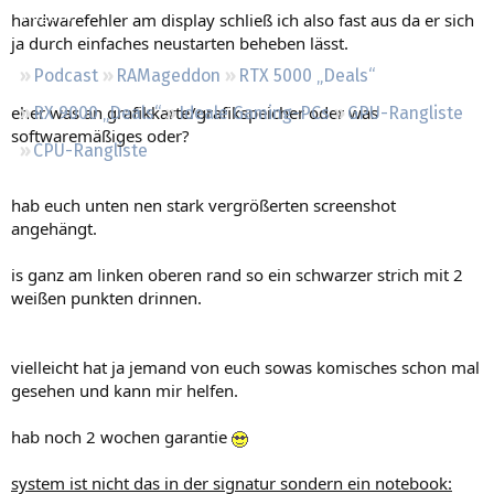
Regeln
hardwarefehler am display schließ ich also fast aus da er sich
ja durch einfaches neustarten beheben lässt.
Podcast
RAMageddon
RTX 5000 „Deals“
eher was an grafikkarte/grafikspeicher oder was
RX 9000 „Deals“
Ideale Gaming-PCs
GPU-Rangliste
softwaremäßiges oder?
CPU-Rangliste
hab euch unten nen stark vergrößerten screenshot
angehängt.
is ganz am linken oberen rand so ein schwarzer strich mit 2
weißen punkten drinnen.
vielleicht hat ja jemand von euch sowas komisches schon mal
gesehen und kann mir helfen.
hab noch 2 wochen garantie
system ist nicht das in der signatur sondern ein notebook: