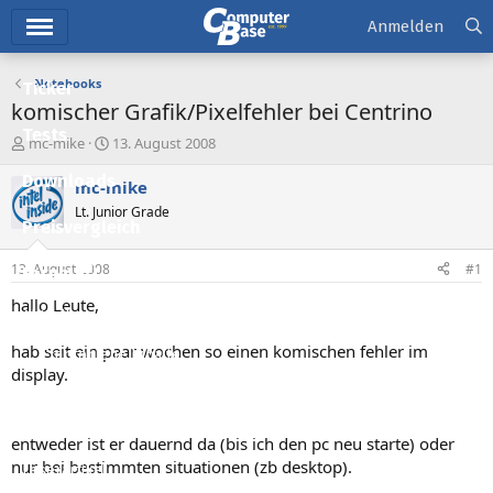
Hauptmenü
Anmelden
Notebooks
Ticker
komischer Grafik/Pixelfehler bei Centrino
Tests
E
E
mc-mike
13. August 2008
r
r
Downloads
s
s
mc-mike
t
t
Lt. Junior Grade
e
e
Preisvergleich
l
l
l
l
13. August 2008
#1
Forum
e
t
r
a
hallo Leute,
Aktuelles
m
hab seit ein paar wochen so einen komischen fehler im
Empfohlene Inhalte
display.
Neue Beiträge
Neueste Aktivitäten
entweder ist er dauernd da (bis ich den pc neu starte) oder
nur bei bestimmten situationen (zb desktop).
Leserartikel