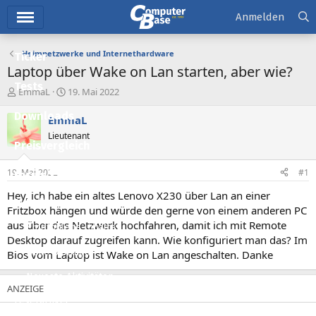
Hauptmenü
Anmelden
Heimnetzwerke und Internethardware
Ticker
Laptop über Wake on Lan starten, aber wie?
Tests
E
E
EmmaL
19. Mai 2022
r
r
Downloads
s
s
EmmaL
t
t
Lieutenant
e
e
Preisvergleich
l
l
l
l
19. Mai 2022
#1
Forum
e
t
r
a
Hey, ich habe ein altes Lenovo X230 über Lan an einer
Aktuelles
m
Fritzbox hängen und würde den gerne von einem anderen PC
aus über das Netzwerk hochfahren, damit ich mit Remote
Empfohlene Inhalte
Desktop darauf zugreifen kann. Wie konfiguriert man das? Im
Neue Beiträge
Bios vom Laptop ist Wake on Lan angeschalten. Danke
Neueste Aktivitäten
Leserartikel