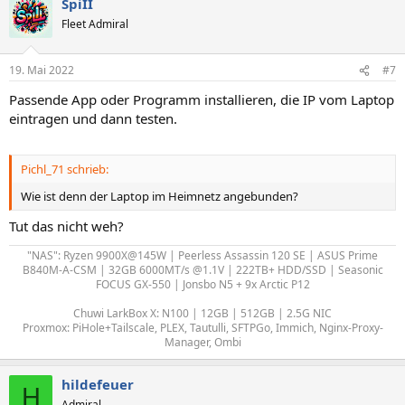
SpiII
Fleet Admiral
19. Mai 2022
#7
Passende App oder Programm installieren, die IP vom Laptop
eintragen und dann testen.
Pichl_71 schrieb:
Wie ist denn der Laptop im Heimnetz angebunden?
Tut das nicht weh?
"NAS": Ryzen 9900X@145W | Peerless Assassin 120 SE | ASUS Prime
B840M-A-CSM | 32GB 6000MT/s @1.1V | 222TB+ HDD/SSD | Seasonic
FOCUS GX-550 | Jonsbo N5 + 9x Arctic P12
Chuwi LarkBox X: N100 | 12GB | 512GB | 2.5G NIC
Proxmox: PiHole+Tailscale, PLEX, Tautulli, SFTPGo, Immich, Nginx-Proxy-
Manager, Ombi
hildefeuer
H
Admiral