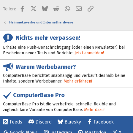
Facebook
X (Twitter)
Bluesky
Reddit
WhatsApp
E-Mail
Link
Teilen:
Heimnetzwerke und Internethardware
Nichts mehr verpassen!
Erhalte eine Push-Benachrichtigung (oder einen Newsletter) bei
Erscheinen neuer Tests und Berichte:
Jetzt anmelden!
Warum Werbebanner?
ComputerBase berichtet unabhängig und verkauft deshalb keine
Inhalte, sondern Werbebanner.
Mehr erfahren!
ComputerBase Pro
ComputerBase Pro ist die werbefreie, schnelle, flexible und
zugleich faire Variante von ComputerBase.
Mehr dazu!
Feeds
Discord
Bluesky
Facebook
Google News
Instagram
Mastodon
X