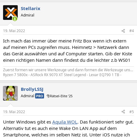
Stellarix
Admiral
19. Mai 2022
#4
Ich mach das immer über meine Fritz Box wenn ich extern
auf meinen PCs zugreifen muss. Heimnetz > Netzwerk dann
das Gerät auswählen und auf Computer starten. Gib der Kiste
einen richtigen Namen dann findest du die leichter z.b WS01
Zuerst formen wir unsere Werkzeuge und dann formen die Werkzeuge uns…
Ryzen 7 5800x - ASRock RX 9070 XT Steel Legend - Lexar EQ790 1 TB -
BrollyLSSJ
Admiral
PRO
🎅Rätsel-Elite ’25
19. Mai 2022
#5
Unter Windows gibt es
Aquila WOL
. Das funktioniert sehr gut.
Alternativ tut es auch eine Wake On LAN App auf dem
Smartphone, welches im selben Netz ist. Unter iOS nutze ich