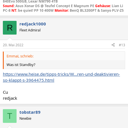
840Evo 500GB, Lexar NM790 4TB
Sound:
Asus Xonar DS @ Teufel Concept E Magnum PE
Gehäuse:
Lian Li
PC-8
NT:
be quiet! PP 10 400W
Monitor:
BenQ BL3200PT & Sanyo PLV-Z5
redjack1000
R
Fleet Admiral
20. Mai 2022
#13
EmmaL schrieb:
Was ist Standby?
https://www.heise.de/tipps-tricks/W...ren-und-deaktivieren-
so-klappt-s-3964475.html
Cu
redjack
tobstar89
T
Newbie