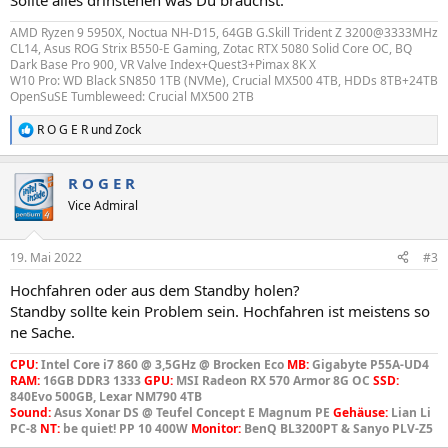
Sollte alles drinstehen was Du brauchst.
AMD Ryzen 9 5950X, Noctua NH-D15, 64GB G.Skill Trident Z 3200@3333MHz
CL14, Asus ROG Strix B550-E Gaming, Zotac RTX 5080 Solid Core OC, BQ
Dark Base Pro 900, VR Valve Index+Quest3+Pimax 8K X
W10 Pro: WD Black SN850 1TB (NVMe), Crucial MX500 4TB, HDDs 8TB+24TB
OpenSuSE Tumbleweed: Crucial MX500 2TB
R O G E R
und
Zock
R
e
a
R O G E R
k
t
Vice Admiral
i
o
n
19. Mai 2022
#3
e
n
Hochfahren oder aus dem Standby holen?
:
Standby sollte kein Problem sein. Hochfahren ist meistens so
ne Sache.
CPU:
Intel Core i7 860 @ 3,5GHz @ Brocken Eco
MB:
Gigabyte P55A-UD4
RAM:
16GB DDR3 1333
GPU:
MSI Radeon RX 570 Armor 8G OC
SSD:
840Evo 500GB, Lexar NM790 4TB
Sound:
Asus Xonar DS @ Teufel Concept E Magnum PE
Gehäuse:
Lian Li
PC-8
NT:
be quiet! PP 10 400W
Monitor:
BenQ BL3200PT & Sanyo PLV-Z5