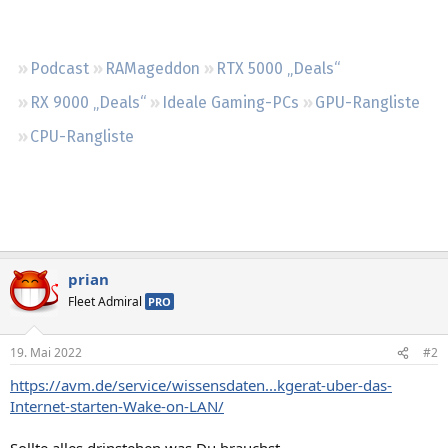
Regeln
Podcast
RAMageddon
RTX 5000 „Deals“
RX 9000 „Deals“
Ideale Gaming-PCs
GPU-Rangliste
CPU-Rangliste
prian
Fleet Admiral
PRO
19. Mai 2022
#2
https://avm.de/service/wissensdaten...kgerat-uber-das-
Internet-starten-Wake-on-LAN/