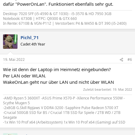
dafür "PowerOnLan". Funktioniert ebenfalls sehr gut.
Desktop: 7020 SFF (i5-4590 & GT 1030) - i5-3570 & HD 7950 3GB
Notebook: 6730B | HTPC: Q9300 & GTX 660
In Rente: 6710B & VGN-P11Z | Verstorben: P4 & M450 & DT 390 (i5-2400)
Pichl_71
Cadet 4th Year
19. Mai 2022
#6
Wie ist denn der Laptop im Heimnetz eingebunden?
Per LAN oder WLAN.
WakeOnLan geht nur über LAN und nicht über WLAN
Zuletzt bearbeitet:
19. Mai 2022
-AMD Ryzen 5 3600XT -ASUS Prime X570-P -Xilence Performance 550W -
Scythe Mugen 5
-2x8GB G.Skill RipJaws V DDR4-3200 -Sapphire Pulse Radeon 5700 XT
-Crucial 500GB SSD für BS / Crucial 1TB SSD für Spiele / 2TB WD / 2TB
Seagate
-1x Win 10 Prof x64 (Arbeitssystem) 1x Win 10 Prof x64 (Gaming) auf SSD