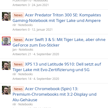
POINTman-10
Notebooks
Antworten
3
24. Juni 2021
Acer Predator Triton 300 SE: Kompaktes
News
Gaming-Notebook mit Tiger Lake und Ampere
nlr
Notebooks
Antworten
0
12. Januar 2021
Acer Swift 3 & 5: Mit Tiger Lake, aber ohne
News
GeForce zum Evo-Sticker
Jan
Notebooks
Antworten
21
4. September 2020
XPS 13 und Latitude 9510: Dell setzt auf
News
Tiger Lake mit Evo-Zertifizierung und 5G
nlr
Notebooks
Antworten
14
4. September 2020
Acer Chromebook (Spin) 13:
News
Premium‑Chromebooks mit 3:2-Display und
Alu‑Gehäuse
nlr
Notebooks