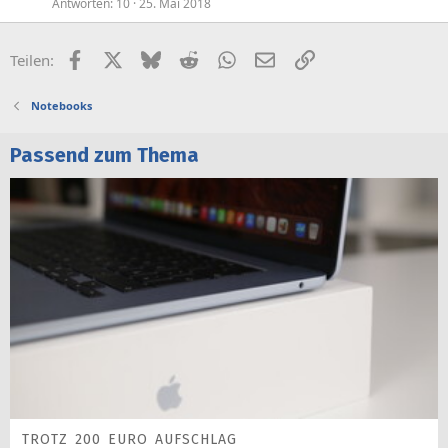
Antworten
10
25. Mai 2018
Facebook
X (Twitter)
Bluesky
Reddit
WhatsApp
E-Mail
Link
Teilen:
Notebooks
Passend zum Thema
TROTZ 200 EURO AUFSCHLAG