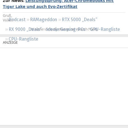
Zur News:
Leistungssprung: Acer-Chromebooks mit
Regeln
Tiger Lake und auch Evo-Zertifikat
Gruß,
Podcast
RAMageddon
RTX 5000 „Deals“
Volker
RX 9000 „Deals“
Ideale Gaming-PCs
GPU-Rangliste
I’d rather be lucky than good.
(Match Point)​
CPU-Rangliste