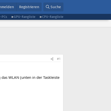
nmelden
Registrieren
Suche
g-PCs
GPU-Rangliste
CPU-Rangliste
#1
g das WLAN (unten in der Taskleiste