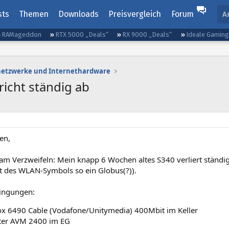
sts
Themen
Downloads
Preisvergleich
Forum
A
RAMageddon
RTX 5000 „Deals“
RX 9000 „Deals“
Ideale Gamin
etzwerke und Internethardware
icht ständig ab
en,
 am Verzweifeln: Mein knapp 6 Wochen altes S340 verliert ständi
tt des WLAN-Symbols so ein Globus(?)).
ngungen:
ox 6490 Cable (Vodafone/Unitymedia) 400Mbit im Keller
ter AVM 2400 im EG