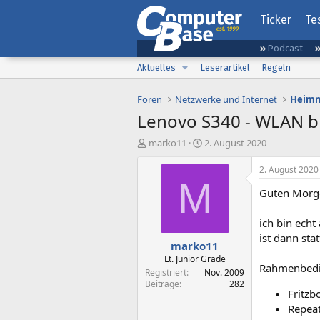
Ticker
Te
Podcast
Aktuelles
Leserartikel
Regeln
Foren
Netzwerke und Internet
Heimn
Lenovo S340 - WLAN br
E
E
marko11
2. August 2020
r
r
s
s
2. August 2020
t
t
M
Guten Morg
e
e
l
l
l
l
ich bin echt
e
t
ist dann sta
marko11
r
a
m
Lt. Junior Grade
Rahmenbedi
Registriert
Nov. 2009
Beiträge
282
Fritzb
Repea