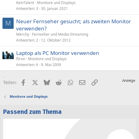
KeinTalent
Monitore und Displays
Antworten
3
30. Januar 2021
Neuer Fernseher gesucht; als zweiten Monitor
M
verwenden?
Merchy
Fernseher und Media-Streaming
Antworten
2
12. Oktober 2012
Laptop als PC Monitor verwenden
fliron
Monitore und Displays
Antworten
6
9. Mai 2009
Facebook
X (Twitter)
Bluesky
Reddit
WhatsApp
E-Mail
Link
Teilen:
Monitore und Displays
Passend zum Thema