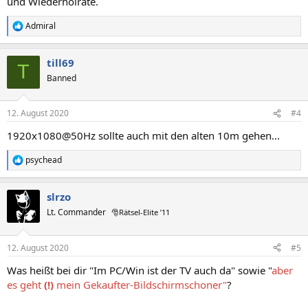
und Wiederholrate.
Admiral
R
e
a
till69
k
T
t
Banned
i
o
n
12. August 2020
#4
e
n
1920x1080@50Hz sollte auch mit den alten 10m gehen...
:
psychead
R
e
a
slrzo
k
t
Lt. Commander
🎅Rätsel-Elite ’11
i
o
n
12. August 2020
#5
e
n
Was heißt bei dir "Im PC/Win ist der TV auch da" sowie "
aber
:
es geht
(!)
mein Gekaufter-Bildschirmschoner"
?