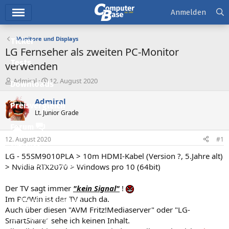
Hauptmenü
Anmelden
Monitore und Displays
Ticker
LG Fernseher als zweiten PC-Monitor
Tests
verwenden
E
E
Admiral
12. August 2020
Downloads
r
r
s
s
Admiral
Preisvergleich
t
t
Lt. Junior Grade
e
e
l
l
Forum
l
l
12. August 2020
#1
e
t
Aktuelles
r
a
LG - 55SM9010PLA > 10m HDMI-Kabel (Version ?, 5.Jahre alt)
m
Empfohlene Inhalte
> Nvidia RTX2070 > Windows pro 10 (64bit)
Neue Beiträge
Der TV sagt immer
"kein Signal"
!
Im PC/Win ist der TV auch da.
Neueste Aktivitäten
Auch über diesen "AVM Fritz!Mediaserver" oder "LG-
Leserartikel
SmartShare" sehe ich keinen Inhalt.