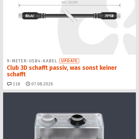
9-METER-USB4-KABEL
UPDATE
Club 3D schafft passiv, was sonst keiner
schafft
Kommentare
118
07.08.2026