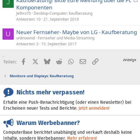
Kaufberatung! Bitte Eure Meinung über die Pc
J
e
Komponenten
s
Jethro70
Desktop-Computer: Kaufberatung
p
Antworten
10
21. September 2019
e
Neuer Fernseher- Maybe von LG - Kaufberatung
r
U
unknownid
Fernseher und Media-Streaming
r
Antworten
3
15. September 2017
t
Facebook
X (Twitter)
Bluesky
Reddit
WhatsApp
E-Mail
Link
Teilen:
Monitore und Displays: Kaufberatung
Nichts mehr verpassen!
Erhalte eine Push-Benachrichtigung (oder einen Newsletter) bei
Erscheinen neuer Tests und Berichte:
Jetzt anmelden!
Warum Werbebanner?
ComputerBase berichtet unabhängig und verkauft deshalb keine
Inhalte, sondern Werbebanner.
Mehr erfahren!