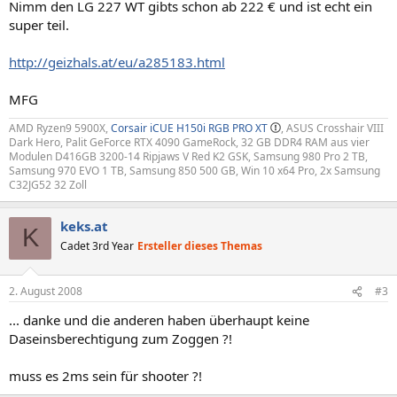
Nimm den LG 227 WT gibts schon ab 222 € und ist echt ein
super teil.
http://geizhals.at/eu/a285183.html
MFG
AMD Ryzen9 5900X,
Corsair iCUE H150i RGB PRO XT
, ASUS Crosshair VIII
Dark Hero, Palit GeForce RTX 4090 GameRock, 32 GB DDR4 RAM aus vier
Modulen D416GB 3200-14 Ripjaws V Red K2 GSK, Samsung 980 Pro 2 TB,
Samsung 970 EVO 1 TB, Samsung 850 500 GB, Win 10 x64 Pro, 2x Samsung
C32JG52 32 Zoll
keks.at
K
Cadet 3rd Year
Ersteller dieses Themas
2. August 2008
#3
... danke und die anderen haben überhaupt keine
Daseinsberechtigung zum Zoggen ?!
muss es 2ms sein für shooter ?!