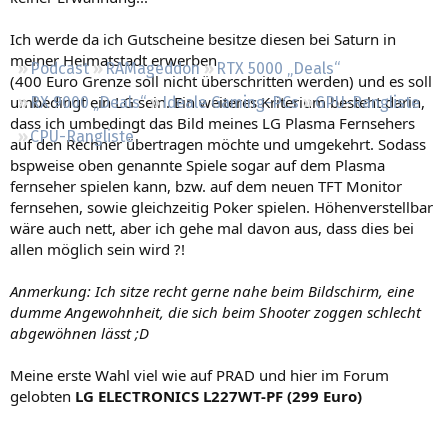
Regeln
Ich werde da ich Gutscheine besitze diesen bei Saturn in
meiner Heimatstadt erwerben
Podcast
RAMageddon
RTX 5000 „Deals“
(400 Euro Grenze soll nicht überschritten werden) und es soll
umbedingt ein LG sein. Ein weiteres Kriterium besteht darin,
RX 9000 „Deals“
Ideale Gaming-PCs
GPU-Rangliste
dass ich umbedingt das Bild meines LG Plasma Fernsehers
CPU-Rangliste
auf den Rechner übertragen möchte und umgekehrt. Sodass
bspweise oben genannte Spiele sogar auf dem Plasma
fernseher spielen kann, bzw. auf dem neuen TFT Monitor
fernsehen, sowie gleichzeitig Poker spielen. Höhenverstellbar
wäre auch nett, aber ich gehe mal davon aus, dass dies bei
allen möglich sein wird ?!
Anmerkung: Ich sitze recht gerne nahe beim Bildschirm, eine
dumme Angewohnheit, die sich beim Shooter zoggen schlecht
abgewöhnen lässt ;D
Meine erste Wahl viel wie auf PRAD und hier im Forum
gelobten
LG ELECTRONICS L227WT-PF (299 Euro)