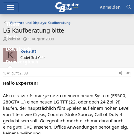
Hauptmenü
Anmelden
Monitore und Displays: Kaufberatung
Ticker
LG Kaufberatung bitte
Tests
E
E
keks.at
1. August 2008
r
r
Downloads
s
s
keks.at
K
t
t
Cadet 3rd Year
e
e
Preisvergleich
l
l
l
l
1. August 2008
#1
Forum
e
t
r
a
Hallo Experten!
Aktuelles
m
Also ich würde mir gerne zu meinem neuen System (E8500,
Empfohlene Inhalte
280GTX,...) einen neuen LG TFT (22, oder doch 24 Zoll ?!)
Neue Beiträge
kaufen, der hauptsächlich fürs Spielen auf einem hohen Level
von Titeln wie Crysis, Counter Strike Source, Call of Duty 4
Neueste Aktivitäten
gedacht sein soll. Gelegentlich möchte ich mir darauf auch
eine gute DVD ansehen. Office Anwendungen benötigen eig.
Leserartikel
keiner Erwähnung...