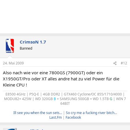
CrimsoN 1.7
Banned
24. Mai 2009
#12
Also nach wie vor eine 7800GS (7900GT) oder ein
X1950GT/Pro oder XT alles andre hat zu viel Power für die
Kleine CPU !
E8500 4GHz | P5Q-E | 4GB DDR2 | GTX460 Cyclone/OC 855/1710/4000 |
MODU82+ 425W | WD 320GB
B
+ SAMSUNG 500GB + WD 1.5TB
G
| WIN 7
64BIT
Ill see you when the sun sets...
|
So cry me a fucking river bitch...
Last.Fm
|
Facebook