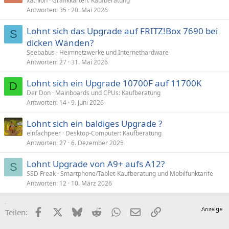
xathlon
Grafikkarten: Kaufberatung
Antworten
35
20. Mai 2026
Lohnt sich das Upgrade auf FRITZ!Box 7690 bei
S
dicken Wänden?
Seebabus
Heimnetzwerke und Internethardware
Antworten
27
31. Mai 2026
Lohnt sich ein Upgrade 10700F auf 11700K
D
Der Don
Mainboards und CPUs: Kaufberatung
Antworten
14
9. Juni 2026
Lohnt sich ein baldiges Upgrade ?
einfachpeer
Desktop-Computer: Kaufberatung
Antworten
27
6. Dezember 2025
Lohnt Upgrade von A9+ aufs A12?
S
SSD Freak
Smartphone/Tablet-Kaufberatung und Mobilfunktarife
Antworten
12
10. März 2026
Facebook
X (Twitter)
Bluesky
Reddit
WhatsApp
E-Mail
Link
Teilen: