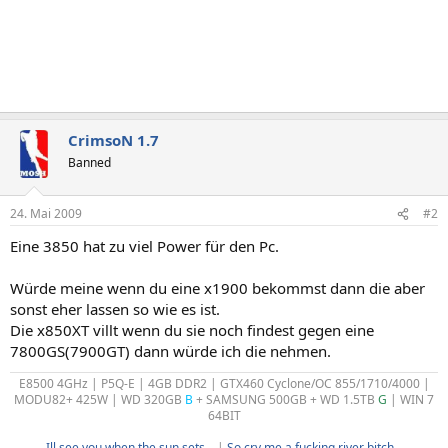
CrimsoN 1.7
Banned
24. Mai 2009
#2
Eine 3850 hat zu viel Power für den Pc.
Würde meine wenn du eine x1900 bekommst dann die aber
sonst eher lassen so wie es ist.
Die x850XT villt wenn du sie noch findest gegen eine
7800GS(7900GT) dann würde ich die nehmen.
E8500 4GHz | P5Q-E | 4GB DDR2 | GTX460 Cyclone/OC 855/1710/4000 |
MODU82+ 425W | WD 320GB
B
+ SAMSUNG 500GB + WD 1.5TB
G
| WIN 7
64BIT
Ill see you when the sun sets...
|
So cry me a fucking river bitch...