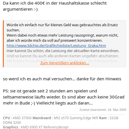
Da kann ich die 400€ in der Haushaltskasse schlecht
argumentieren :-)
Würde ich einfach nur für kleines Geld was gebrauchtes als Ersatz
suchen.
Wenn dabei noch etwas mehr Leistung rausspringt, warum nicht,
aber ich würde mich da voll auf preiswert konzentrieren.
http://www.3dchip.de/Grafikchipliste/Leistung_Graka.htm
Hier kannst Du schön, die Leistung der aktuellen Karte einordnen.
Und so kannst Du auch alle anderen Karten ungefähr abschätzen.
Mit breiter Auswahl läßt sich bei der Bucht eher ein Schnäppchen
Zum Vergrößern anklicken....
machen.
Wobei Du es auch mal hier im Marktplatz versuchen kannst.
so werd ich es auch mal versuchen... danke für den Hinweis
PS: sie ist gerade seit 2 stunden am spielen und
seltsamerweise läufts wieder. Es sind aber auch keine 30Grad
mehr in Bude ;-) Vielleicht liegts auch daran...
Zuletzt bearbeitet:
24. Mai 2009
CPU :
AMD 3700X
Mainboard :
MSI x570 Gaming Edge Wifi
Ram :
32GB
DDR4 3200
Graphics :
AMD 6900 XT Referenzdesign