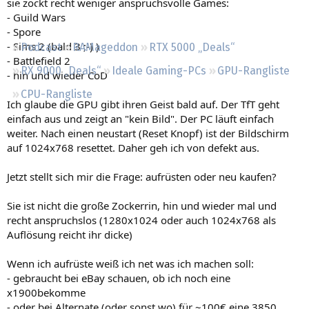
sie zockt recht weniger anspruchsvolle Games:
Regeln
- Guild Wars
- Spore
- Sims 2 (bald 3 ;-) )
Podcast
RAMageddon
RTX 5000 „Deals“
- Battlefield 2
RX 9000 „Deals“
Ideale Gaming-PCs
GPU-Rangliste
- hin und wieder CoD
CPU-Rangliste
Ich glaube die GPU gibt ihren Geist bald auf. Der TfT geht
einfach aus und zeigt an "kein Bild". Der PC läuft einfach
weiter. Nach einen neustart (Reset Knopf) ist der Bildschirm
auf 1024x768 resettet. Daher geh ich von defekt aus.
Jetzt stellt sich mir die Frage: aufrüsten oder neu kaufen?
Sie ist nicht die große Zockerrin, hin und wieder mal und
recht anspruchslos (1280x1024 oder auch 1024x768 als
Auflösung reicht ihr dicke)
Wenn ich aufrüste weiß ich net was ich machen soll:
- gebraucht bei eBay schauen, ob ich noch eine
x1900bekomme
- oder bei Alternate (oder sonst wo) für ~100€ eine 3850