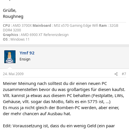
Grüße,
Roughneg
CPU :
AMD 3700X
Mainboard :
MSI x570 Gaming Edge Wifi
Ram :
32GB
DDR4 3200
Graphics :
AMD 6900 XT Referenzdesign
OS :
Windows 11
Ymf 92
Ensign
24. Mai 2009
#7
Meiner Meinung nach solltest du dir einen neuen PC
zusammenstellen bevor du was großartiges für diesen kaufst.
Vllt. kannst ja etwas aus diesem PC behalten (Festplatte, LWs,
Gehäuse, vllt. sogar das MoBo, falls es ein S775 ist, ...)
Es muss ja nicht gleich der Bomben-PC werden, aber einer,
der mehr chancen auf Ausbau hat.
Edit: Voraussetzung ist, dass du ein wenig Geld (ein paar