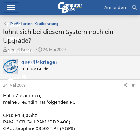
Hauptmenü
Anmelden
Grafikkarten: Kaufberatung
Ticker
lohnt sich bei diesem System noch ein
Tests
Upgrade?
E
E
guerill4krieger
24. Mai 2009
Downloads
r
r
s
s
guerill4krieger
Preisvergleich
t
t
Lt. Junior Grade
e
e
l
l
Forum
l
l
24. Mai 2009
#1
e
t
Aktuelles
r
a
Hallo Zusammen,
m
Empfohlene Inhalte
meine Freundin hat folgenden PC:
Neue Beiträge
CPU: P4 3,0Ghz
RAM: 2GB Geil RAM (DDR 400)
Neueste Aktivitäten
GPU: Sapphire X850XT PE (AGP!!)
Leserartikel