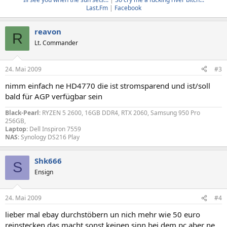
Last.Fm
|
Facebook
reavon
R
Lt. Commander
24. Mai 2009
#3
nimm einfach ne HD4770 die ist stromsparend und ist/soll
bald für AGP verfügbar sein
Black-Pearl
: RYZEN 5 2600, 16GB DDR4, RTX 2060, Samsung 950 Pro
256GB,
Laptop
: Dell Inspiron 7559
NAS
: Synology DS216 Play
Shk666
S
Ensign
24. Mai 2009
#4
lieber mal ebay durchstöbern un nich mehr wie 50 euro
reinstecken das macht sonst keinen sinn bei dem pc aber ne