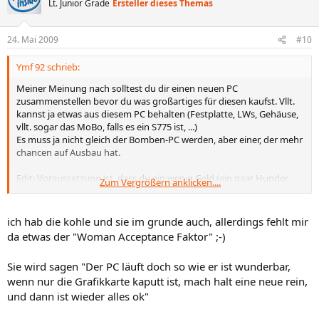
Lt. Junior Grade
Ersteller dieses Themas
24. Mai 2009
#10
Ymf 92 schrieb:
Meiner Meinung nach solltest du dir einen neuen PC
zusammenstellen bevor du was großartiges für diesen kaufst. Vllt.
kannst ja etwas aus diesem PC behalten (Festplatte, LWs, Gehäuse,
vllt. sogar das MoBo, falls es ein S775 ist, ...)
Es muss ja nicht gleich der Bomben-PC werden, aber einer, der mehr
chancen auf Ausbau hat.
Edit: Voraussetzung ist, dass du ein wenig Geld (ein paar Hunder
Zum Vergrößern anklicken....
Euro) übrig hast.
ich hab die kohle und sie im grunde auch, allerdings fehlt mir
da etwas der "Woman Acceptance Faktor" ;-)
Sie wird sagen "Der PC läuft doch so wie er ist wunderbar,
wenn nur die Grafikkarte kaputt ist, mach halt eine neue rein,
und dann ist wieder alles ok"