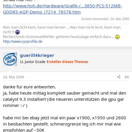
http://www.hoh.de/Hardware/Grafik-/...3850-PCS-512MB-
GDDR3-AGP-Demo_i7214_78578.htm
Zuletzt bearbeitet:
24. Mai 2009
Was man nicht kann, kann man lernen ... Was man nicht lernt, kann man
nicht !!!
Rechtschreib-/Grammatikfehler gehören heutzutage einfach dazu ...
http://www.sysprofile.de
guerill4krieger
Lt. Junior Grade
Ersteller dieses Themas
24. Mai 2009
#6
danke für eure antworten.
ja, habe heute mittag komplett sauber gemacht und mal den
catalyst 9.3 installiert (die neueren unterstützen die gpu gar
nimmer :-/ )
habe mir bei ebay jetzt mal ein paar x1900, x1950 und 2600
in beobachten gestellt. schmerzgrenze leg ich mir mal wie
empfohlen auf ~50€