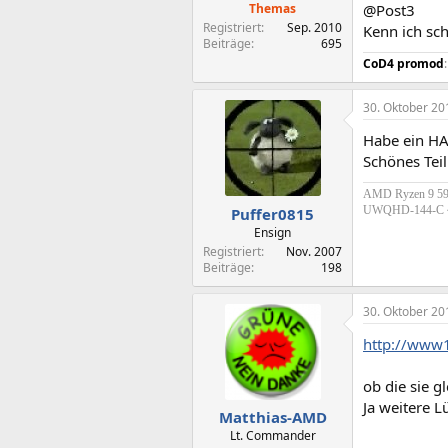
Themas
@Post3
Registriert
Sep. 2010
Kenn ich sch
Beiträge
695
CoD4 promod
30. Oktober 20
Habe ein H
Schönes Teil
AMD Ryzen 9 59
UWQHD-144-C ~ 
Puffer0815
Ensign
Registriert
Nov. 2007
Beiträge
198
30. Oktober 20
http://www1
ob die sie g
Ja weitere 
Matthias-AMD
Lt. Commander