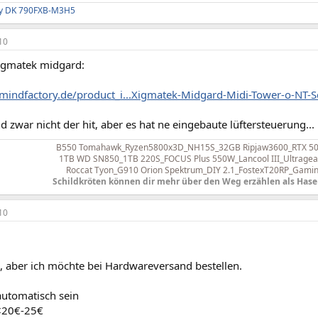
rty DK 790FXB-M3H5
10
igmatek midgard:
mindfactory.de/product_i...Xigmatek-Midgard-Midi-Tower-o-NT-
ind zwar nicht der hit, aber es hat ne eingebaute lüftersteuerung...
B550 Tomahawk_Ryzen5800x3D_NH15S_32GB Ripjaw3600_RTX 507
1TB WD SN850_1TB 220S_FOCUS Plus 550W_Lancool III_
Ultrage
Roccat Tyon_G910 Orion Spektrum_DIY 2.1_FostexT20RP_Gamin
Schildkröten können dir mehr über den Weg erzählen als Hase
10
l, aber ich möchte bei Hardwareversand bestellen.
automatisch sein
<20€-25€