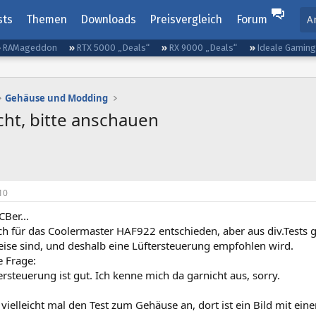
sts
Themen
Downloads
Preisvergleich
Forum
A
RAMageddon
RTX 5000 „Deals“
RX 9000 „Deals“
Ideale Gamin
Gehäuse und Modding
ht, bitte anschauen
10
CBer...
h für das Coolermaster HAF922 entschieden, aber aus div.Tests ge
eise sind, und deshalb eine Lüftersteuerung empfohlen wird.
 Frage:
rsteuerung ist gut. Ich kenne mich da garnicht aus, sorry.
vielleicht mal den Test zum Gehäuse an, dort ist ein Bild mit ein