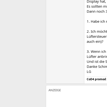
Display hat,
Es sollten 
Dann noch 3
1. Habe ich 
2. Ich möch
Lüftersteue
auch ein)?
3. Wenn ich 
Lüfter anbr
Und ist die 
Danke Schim
LG
CoD4 promod