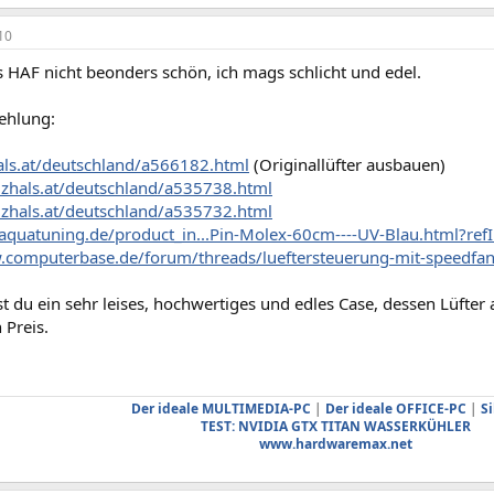
10
s HAF nicht beonders schön, ich mags schlicht und edel.
ehlung:
hals.at/deutschland/a566182.html
(Originallüfter ausbauen)
eizhals.at/deutschland/a535738.html
eizhals.at/deutschland/a535732.html
aquatuning.de/product_in...Pin-Molex-60cm----UV-Blau.html?ref
.computerbase.de/forum/threads/lueftersteuerung-mit-speedfa
t du ein sehr leises, hochwertiges und edles Case, dessen Lüfte
 Preis.
Der ideale MULTIMEDIA-PC
|
Der ideale OFFICE-PC
|
Si
TEST: NVIDIA GTX TITAN WASSERKÜHLER
www.hardwaremax.net