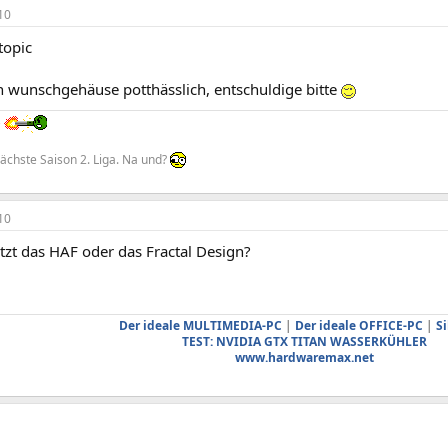
10
topic
in wunschgehäuse potthässlich, entschuldige bitte
"
nächste Saison 2. Liga. Na und?
10
tzt das HAF oder das Fractal Design?
Der ideale MULTIMEDIA-PC
|
Der ideale OFFICE-PC
|
Si
TEST: NVIDIA GTX TITAN WASSERKÜHLER
www.hardwaremax.net