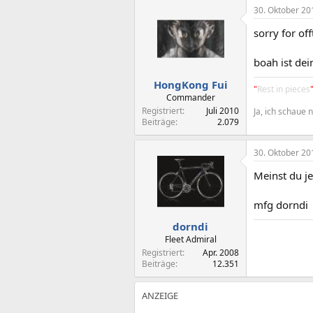
30. Oktober 20
sorry for off
boah ist de
HongKong Fui
"
Rest in pieces
Commander
Registriert
Juli 2010
Ja, ich schaue 
Beiträge
2.079
30. Oktober 20
Meinst du je
mfg dorndi
dorndi
Fleet Admiral
Registriert
Apr. 2008
Beiträge
12.351