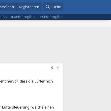
nmelden
Registrieren
Suche
g-PCs
GPU-Rangliste
CPU-Rangliste
#1
ht hervor, dass die Lüfter nich
er Lüftersteuerung, welche einen