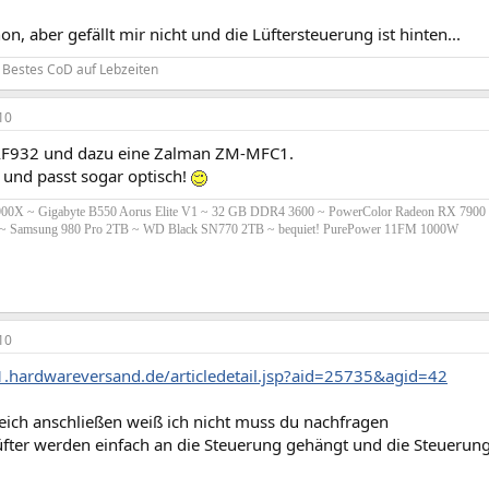
on, aber gefällt mir nicht und die Lüftersteuerung ist hinten...
: Bestes CoD auf Lebzeiten
10
AF932 und dazu eine Zalman ZM-MFC1.
 und passt sogar optisch!
00X ~ Gigabyte B550 Aorus Elite V1 ~ 32 GB DDR4 3600 ~ PowerColor Radeon RX 790
Samsung 980 Pro 2TB ~ WD Black SN770 2TB ~ bequiet! PurePower 11FM 1000W
10
.hardwareversand.de/articledetail.jsp?aid=25735&agid=42
leich anschließen weiß ich nicht muss du nachfragen
Lüfter werden einfach an die Steuerung gehängt und die Steuerun