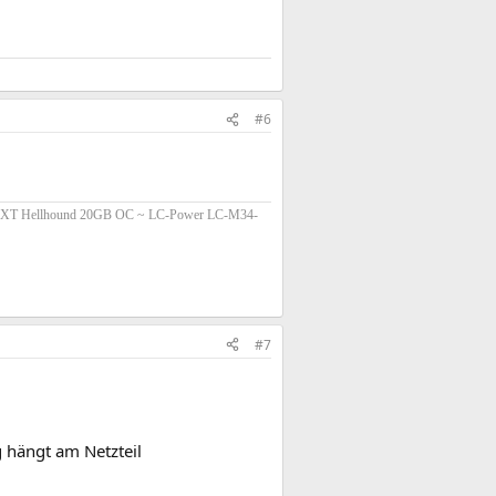
#6
0 XT Hellhound 20GB OC ~ LC-Power LC-M34-
#7
g hängt am Netzteil