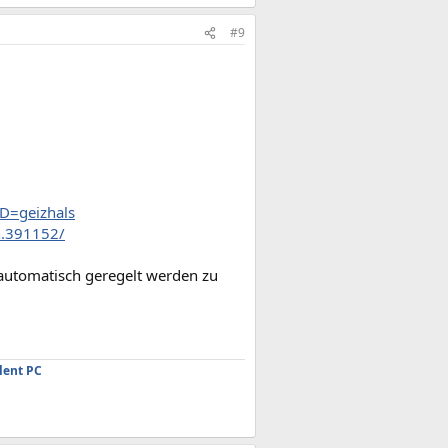
#9
ID=geizhals
n.391152/
r automatisch geregelt werden zu
lent PC