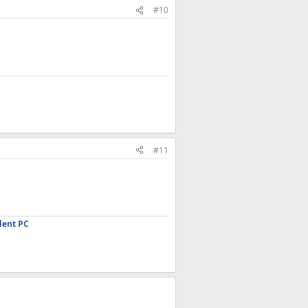
#10
#11
lent PC