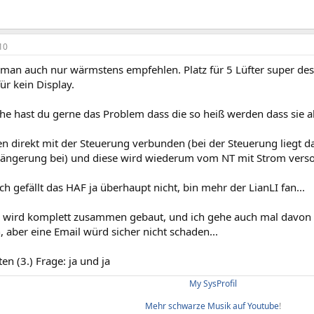
10
man auch nur wärmstens empfehlen. Platz für 5 Lüfter super desi
ür kein Display.
the hast du gerne das Problem dass die so heiß werden dass sie a
n direkt mit der Steuerung verbunden (bei der Steuerung liegt da
längerung bei) und diese wird wiederum vom NT mit Strom verso
ch gefällt das HAF ja überhaupt nicht, bin mehr der LianLI fan...
 wird komplett zusammen gebaut, und ich gehe auch mal davon a
, aber eine Email würd sicher nicht schaden...
ten (3.) Frage: ja und ja
My SysProfil
Mehr schwarze Musik auf Youtube
!​