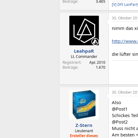
Beiträge
3.465
[V] DFI LanPa
30. Oktober 20
nimm das x
http://www.
LeahpaR
die lüfter s
Lt. Commander
Registriert
Apr. 2010
Beiträge
1.670
30. Oktober 20
Also
@Post1
Schickes Tei
@Post2
Z-Stern
Muss nicht 
Lieutenant
Am besten 
Ersteller dieses