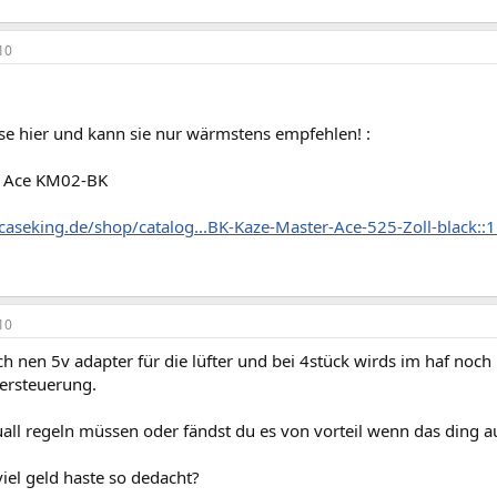
10
ese hier und kann sie nur wärmstens empfehlen! :
r Ace KM02-BK
caseking.de/shop/catalog...BK-Kaze-Master-Ace-525-Zoll-black::
10
ch nen 5v adapter für die lüfter und bei 4stück wirds im haf noc
ftersteuerung.
all regeln müssen oder fändst du es von vorteil wenn das ding a
iel geld haste so dedacht?