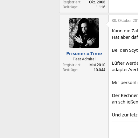
Registriert
Okt. 2008
Beiträge
1.116
30. Oktober 20
Kann die Zal
Hat aber daf
Bei den Scy
Prisoner.o.Time
Fleet Admiral
Lüfter werde
Registriert
Mai 2010
adapter/ver
Beiträge
10.044
Mir persönli
Der Rechner
an schließen
Und zur letz