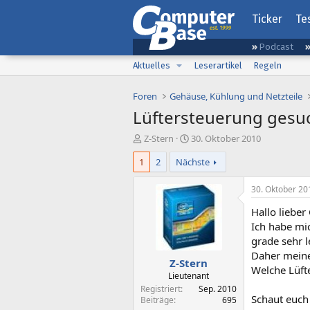
Ticker
Te
Podcast
Aktuelles
Leserartikel
Regeln
Foren
Gehäuse, Kühlung und Netzteile
Lüftersteuerung gesuc
E
E
Z-Stern
30. Oktober 2010
r
r
1
2
Nächste
s
s
t
t
e
e
30. Oktober 20
l
l
Hallo lieber 
l
l
e
t
Ich habe mic
r
a
grade sehr l
m
Daher meine
Z-Stern
Welche Lüfte
Lieutenant
Registriert
Sep. 2010
Schaut euch 
Beiträge
695