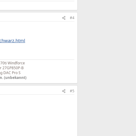
#4
Schwarz.html
0ti Windforce
ar 27GP850P-B
g DAC Pro S
n. (unbekannt)
#5