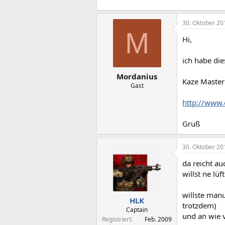
30. Oktober 20
M
Hi,
ich habe di
Mordanius
Kaze Maste
Gast
http://www.
Gruß
30. Oktober 20
da reicht au
willst ne lü
willste manu
HLK
trotzdem)
Captain
und an wie v
Registriert
Feb. 2009