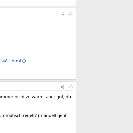
#2
11481.html
#3
h immer nicht zu warm. aber gut, du
utomatisch regelt? (manuell geht