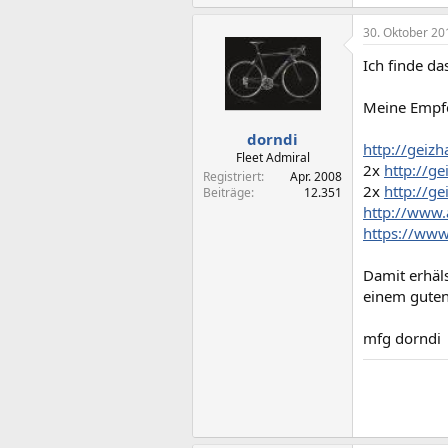
30. Oktober 20
Ich finde da
Meine Empf
dorndi
http://geiz
Fleet Admiral
2x
http://g
Registriert
Apr. 2008
2x
http://g
Beiträge
12.351
http://www.
https://www
Damit erhäls
einem guten
mfg dorndi