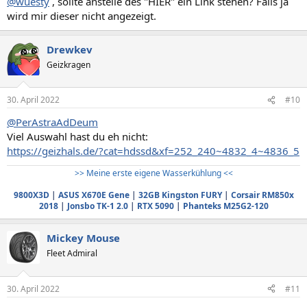
@wuesty
, sollte anstelle des "HIER" ein Link stehen? Falls ja
wird mir dieser nicht angezeigt.
Drewkev
Geizkragen
30. April 2022
#10
@PerAstraAdDeum
Viel Auswahl hast du eh nicht:
https://geizhals.de/?cat=hdssd&xf=252_240~4832_4~4836_5
>> Meine erste eigene Wasserkühlung <<
9800X3D
|
ASUS X670E Gene
|
32GB Kingston FURY
|
Corsair RM850x
2018
|
Jonsbo TK-1 2.0
|
RTX 5090
|
Phanteks M25G2-120
Mickey Mouse
Fleet Admiral
30. April 2022
#11