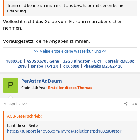
Transcend kenne ich mich nicht aus bzw. habe mit denen keine
Erfahrung.
Vielleicht nicht das Gelbe vom Ei, kann man aber sicher
nehmen.
Vorausgesetzt, deine Angaben
stimmen
.
>> Meine erste eigene Wasserkühlung <<
9800X3D
|
ASUS X670E Gene
|
32GB Kingston FURY
|
Corsair RM850x
2018
|
Jonsbo TK-1 2.0
|
RTX 5090
|
Phanteks M25G2-120
PerAstraAdDeum
P
Cadet 4th Year
Ersteller dieses Themas
30. April 2022
#4
AGB-Leser schrieb:
Laut dieser Seite
https://support.lenovo.com/my/de/solutions/pd100280#stor