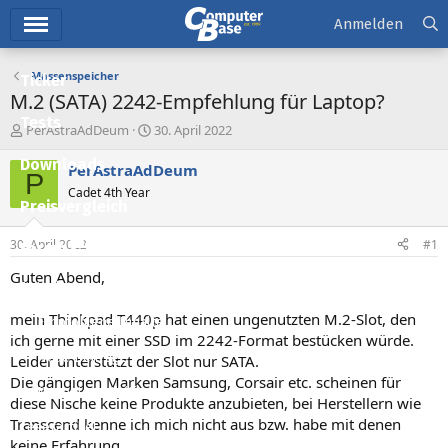
Hauptmenü
Anmelden
Massenspeicher
Ticker
M.2 (SATA) 2242-Empfehlung für Laptop?
Tests
E
E
PerAstraAdDeum
30. April 2022
r
r
Downloads
s
s
PerAstraAdDeum
P
t
t
Cadet 4th Year
e
e
Preisvergleich
l
l
l
l
30. April 2022
#1
Forum
e
t
r
a
Guten Abend,
Aktuelles
m
mein Thinkpad T440p hat einen ungenutzten M.2-Slot, den
Empfohlene Inhalte
ich gerne mit einer SSD im 2242-Format bestücken würde.
Neue Beiträge
Leider unterstützt der Slot nur SATA.
Die gängigen Marken Samsung, Corsair etc. scheinen für
Neueste Aktivitäten
diese Nische keine Produkte anzubieten, bei Herstellern wie
Transcend kenne ich mich nicht aus bzw. habe mit denen
Leserartikel
keine Erfahrung.