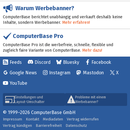
Warum Werbebanner?
ComputerBase berichtet unabhängig und verkauft deshalb keine
Inhalte, sondern Werbebanner.
Mehr erfahren!
ComputerBase Pro
ComputerBase Pro ist die werbefreie, schnelle, flexible und
zugleich faire Variante von ComputerBase.
Mehr dazu!
Feeds
Discord
Bluesky
Facebook
Google News
Instagram
Mastodon
X
YouTube
Einstellungen und
Probleme mit einem
Layout-Umschalter
Werbebanner?
© 1999–2026 ComputerBase GmbH
Impressum
Kontakt
Mediadaten
Vertrag widerrufen
Vertrag kündigen
Barrierefreiheit
Datenschutz