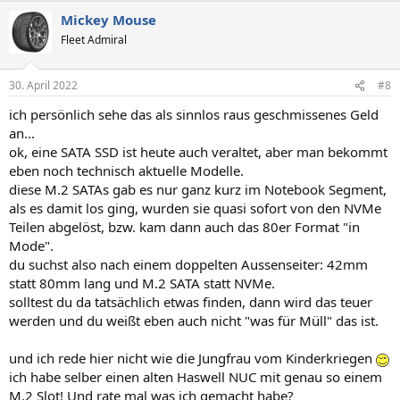
a
Mickey Mouse
k
t
Fleet Admiral
i
o
n
30. April 2022
#8
e
n
ich persönlich sehe das als sinnlos raus geschmissenes Geld
:
an...
ok, eine SATA SSD ist heute auch veraltet, aber man bekommt
eben noch technisch aktuelle Modelle.
diese M.2 SATAs gab es nur ganz kurz im Notebook Segment,
als es damit los ging, wurden sie quasi sofort von den NVMe
Teilen abgelöst, bzw. kam dann auch das 80er Format "in
Mode".
du suchst also nach einem doppelten Aussenseiter: 42mm
statt 80mm lang und M.2 SATA statt NVMe.
solltest du da tatsächlich etwas finden, dann wird das teuer
werden und du weißt eben auch nicht "was für Müll" das ist.
und ich rede hier nicht wie die Jungfrau vom Kinderkriegen
ich habe selber einen alten Haswell NUC mit genau so einem
M.2 Slot! Und rate mal was ich gemacht habe?