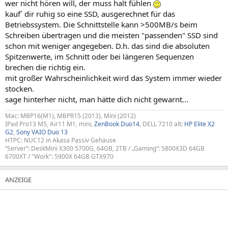
wer nicht hören will, der muss halt fühlen
kauf´ dir ruhig so eine SSD, ausgerechnet für das
Betriebssystem. Die Schnittstelle kann >500MB/s beim
Schreiben übertragen und die meisten "passenden" SSD sind
schon mit weniger angegeben. D.h. das sind die absoluten
Spitzenwerte, im Schnitt oder bei längeren Sequenzen
brechen die richtig ein.
mit großer Wahrscheinlichkeit wird das System immer wieder
stocken.
sage hinterher nicht, man hätte dich nicht gewarnt...
Mac: MBP16(M1), MBPR15 (2013), Mini (2012)
IPad Pro13 M5, Air11 M1, mini,
ZenBook Duo14
, DELL 7210 alt:
HP Elite X2
G2
,
Sony VAIO Duo 13
HTPC: NUC12 in Akasa Passiv Gehäuse
“Server“: DeskMini X300 5700G, 64GB, 2TB / „Gaming“: 5800X3D 64GB
6700XT / "Work": 5900X 64GB GTX970