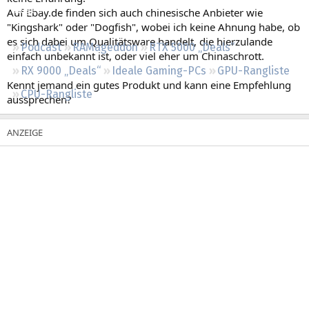
Regeln
Auf Ebay.de finden sich auch chinesische Anbieter wie
"Kingshark" oder "Dogfish", wobei ich keine Ahnung habe, ob
es sich dabei um Qualitätsware handelt, die hierzulande
Podcast
RAMageddon
RTX 5000 „Deals“
einfach unbekannt ist, oder viel eher um Chinaschrott.
RX 9000 „Deals“
Ideale Gaming-PCs
GPU-Rangliste
Kennt jemand ein gutes Produkt und kann eine Empfehlung
CPU-Rangliste
aussprechen?