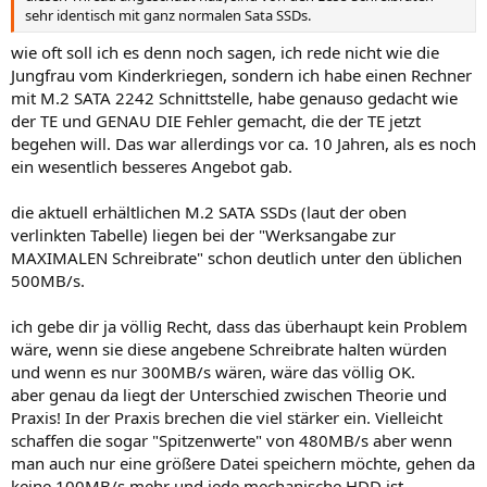
sehr identisch mit ganz normalen Sata SSDs.
wie oft soll ich es denn noch sagen, ich rede nicht wie die
Jungfrau vom Kinderkriegen, sondern ich habe einen Rechner
mit M.2 SATA 2242 Schnittstelle, habe genauso gedacht wie
der TE und GENAU DIE Fehler gemacht, die der TE jetzt
begehen will. Das war allerdings vor ca. 10 Jahren, als es noch
ein wesentlich besseres Angebot gab.
die aktuell erhältlichen M.2 SATA SSDs (laut der oben
verlinkten Tabelle) liegen bei der "Werksangabe zur
MAXIMALEN Schreibrate" schon deutlich unter den üblichen
500MB/s.
ich gebe dir ja völlig Recht, dass das überhaupt kein Problem
wäre, wenn sie diese angebene Schreibrate halten würden
und wenn es nur 300MB/s wären, wäre das völlig OK.
aber genau da liegt der Unterschied zwischen Theorie und
Praxis! In der Praxis brechen die viel stärker ein. Vielleicht
schaffen die sogar "Spitzenwerte" von 480MB/s aber wenn
man auch nur eine größere Datei speichern möchte, gehen da
keine 100MB/s mehr und jede mechanische HDD ist