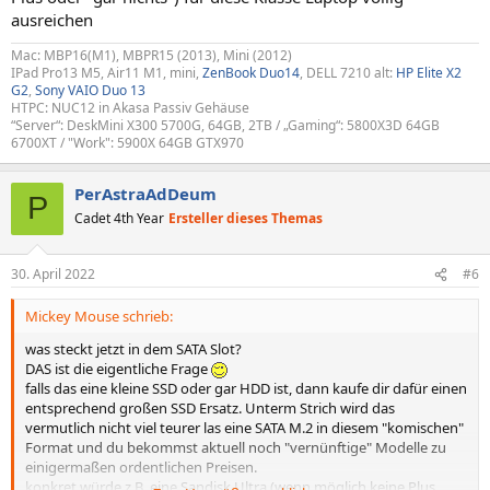
ausreichen
Mac: MBP16(M1), MBPR15 (2013), Mini (2012)
IPad Pro13 M5, Air11 M1, mini,
ZenBook Duo14
, DELL 7210 alt:
HP Elite X2
G2
,
Sony VAIO Duo 13
HTPC: NUC12 in Akasa Passiv Gehäuse
“Server“: DeskMini X300 5700G, 64GB, 2TB / „Gaming“: 5800X3D 64GB
6700XT / "Work": 5900X 64GB GTX970
PerAstraAdDeum
P
Cadet 4th Year
Ersteller dieses Themas
30. April 2022
#6
Mickey Mouse schrieb:
was steckt jetzt in dem SATA Slot?
DAS ist die eigentliche Frage
falls das eine kleine SSD oder gar HDD ist, dann kaufe dir dafür einen
entsprechend großen SSD Ersatz. Unterm Strich wird das
vermutlich nicht viel teurer las eine SATA M.2 in diesem "komischen"
Format und du bekommst aktuell noch "vernünftige" Modelle zu
einigermaßen ordentlichen Preisen.
konkret würde z.B. eine Sandisk Ultra (wenn möglich keine Plus