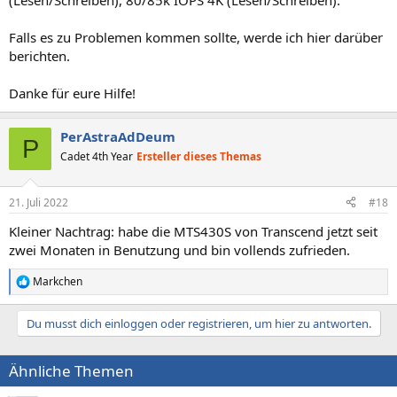
(Lesen/Schreiben), 80/85k IOPS 4K (Lesen/Schreiben).
Falls es zu Problemen kommen sollte, werde ich hier darüber
berichten.
Danke für eure Hilfe!
PerAstraAdDeum
P
Cadet 4th Year
Ersteller dieses Themas
21. Juli 2022
#18
Kleiner Nachtrag: habe die MTS430S von Transcend jetzt seit
zwei Monaten in Benutzung und bin vollends zufrieden.
Markchen
R
e
a
Du musst dich einloggen oder registrieren, um hier zu antworten.
k
t
i
Ähnliche Themen
o
n