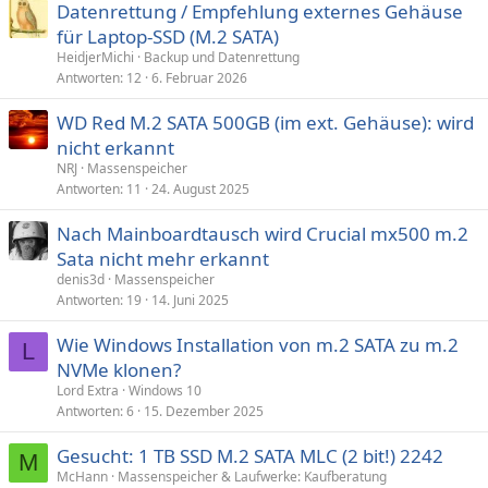
e
Datenrettung / Empfehlung externes Gehäuse
n
für Laptop-SSD (M.2 SATA)
:
HeidjerMichi
Backup und Datenrettung
Antworten
12
6. Februar 2026
WD Red M.2 SATA 500GB (im ext. Gehäuse): wird
nicht erkannt
NRJ
Massenspeicher
Antworten
11
24. August 2025
Nach Mainboardtausch wird Crucial mx500 m.2
Sata nicht mehr erkannt
denis3d
Massenspeicher
Antworten
19
14. Juni 2025
Wie Windows Installation von m.2 SATA zu m.2
L
NVMe klonen?
Lord Extra
Windows 10
Antworten
6
15. Dezember 2025
Gesucht: 1 TB SSD M.2 SATA MLC (2 bit!) 2242
M
McHann
Massenspeicher & Laufwerke: Kaufberatung