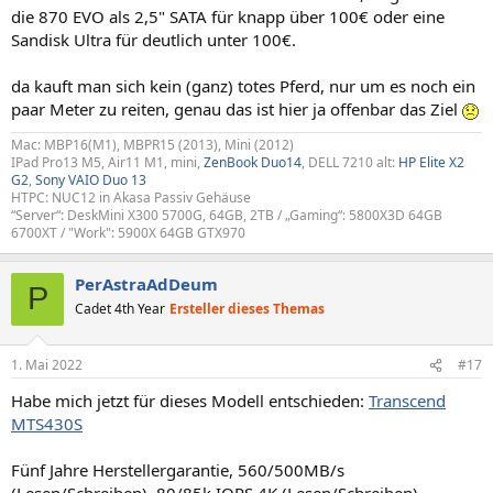
die 870 EVO als 2,5" SATA für knapp über 100€ oder eine
Sandisk Ultra für deutlich unter 100€.
da kauft man sich kein (ganz) totes Pferd, nur um es noch ein
paar Meter zu reiten, genau das ist hier ja offenbar das Ziel
Mac: MBP16(M1), MBPR15 (2013), Mini (2012)
IPad Pro13 M5, Air11 M1, mini,
ZenBook Duo14
, DELL 7210 alt:
HP Elite X2
G2
,
Sony VAIO Duo 13
HTPC: NUC12 in Akasa Passiv Gehäuse
“Server“: DeskMini X300 5700G, 64GB, 2TB / „Gaming“: 5800X3D 64GB
6700XT / "Work": 5900X 64GB GTX970
PerAstraAdDeum
P
Cadet 4th Year
Ersteller dieses Themas
1. Mai 2022
#17
Habe mich jetzt für dieses Modell entschieden:
Transcend
MTS430S
Fünf Jahre Herstellergarantie, 560/500MB/s