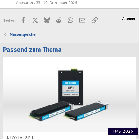
Antworten
33
19. Dezember 2024
Facebook
X (Twitter)
Bluesky
Reddit
WhatsApp
E-Mail
Link
Teilen:
Massenspeicher
Passend zum Thema
FMS 2026
KIOXIA GP1