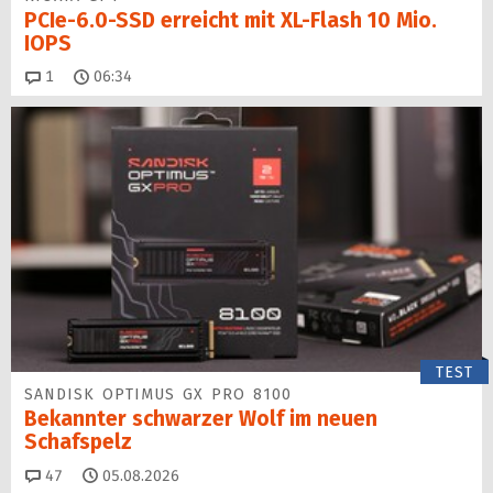
PCIe-6.0-SSD erreicht mit XL-Flash 10 Mio.
IOPS
Kommentare
1
06:34
TEST
SANDISK OPTIMUS GX PRO 8100
Bekannter schwarzer Wolf im neuen
Schafspelz
Kommentare
47
05.08.2026