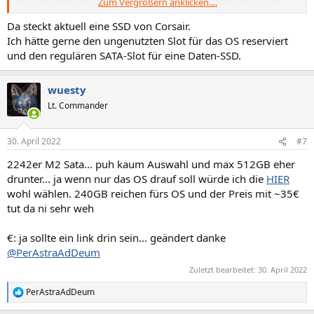
Zum Vergrößern anklicken....
oder "gar nichts") für diese Klasse Laptop völlig ausreichen
Da steckt aktuell eine SSD von Corsair.
Ich hätte gerne den ungenutzten Slot für das OS reserviert
und den regulären SATA-Slot für eine Daten-SSD.
wuesty
Lt. Commander
30. April 2022
#7
2242er M2 Sata... puh kaum Auswahl und max 512GB eher
drunter... ja wenn nur das OS drauf soll würde ich die
HIER
wohl wählen. 240GB reichen fürs OS und der Preis mit ~35€
tut da ni sehr weh
€: ja sollte ein link drin sein... geändert danke
@PerAstraAdDeum
Zuletzt bearbeitet:
30. April 2022
PerAstraAdDeum
R
e