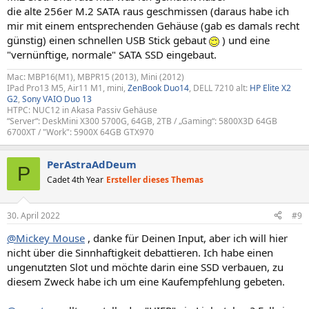
die alte 256er M.2 SATA raus geschmissen (daraus habe ich
mir mit einem entsprechenden Gehäuse (gab es damals recht
günstig) einen schnellen USB Stick gebaut
) und eine
"vernünftige, normale" SATA SSD eingebaut.
Mac: MBP16(M1), MBPR15 (2013), Mini (2012)
IPad Pro13 M5, Air11 M1, mini,
ZenBook Duo14
, DELL 7210 alt:
HP Elite X2
G2
,
Sony VAIO Duo 13
HTPC: NUC12 in Akasa Passiv Gehäuse
“Server“: DeskMini X300 5700G, 64GB, 2TB / „Gaming“: 5800X3D 64GB
6700XT / "Work": 5900X 64GB GTX970
PerAstraAdDeum
P
Cadet 4th Year
Ersteller dieses Themas
30. April 2022
#9
@Mickey Mouse
, danke für Deinen Input, aber ich will hier
nicht über die Sinnhaftigkeit debattieren. Ich habe einen
ungenutzten Slot und möchte darin eine SSD verbauen, zu
diesem Zweck habe ich um eine Kaufempfehlung gebeten.