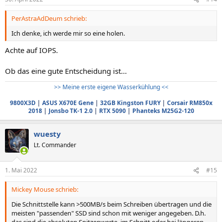
PerAstraAdDeum schrieb:
Ich denke, ich werde mir so eine holen.
Achte auf IOPS.
Ob das eine gute Entscheidung ist...
>> Meine erste eigene Wasserkühlung <<
9800X3D
|
ASUS X670E Gene
|
32GB Kingston FURY
|
Corsair RM850x
2018
|
Jonsbo TK-1 2.0
|
RTX 5090
|
Phanteks M25G2-120
wuesty
Lt. Commander
1. Mai 2022
#15
Mickey Mouse schrieb:
Die Schnittstelle kann >500MB/s beim Schreiben übertragen und die
meisten "passenden" SSD sind schon mit weniger angegeben. D.h.