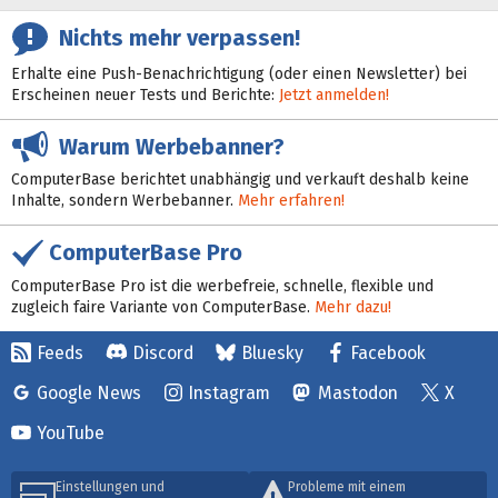
Nichts mehr verpassen!
Erhalte eine Push-Benachrichtigung (oder einen Newsletter) bei
Erscheinen neuer Tests und Berichte:
Jetzt anmelden!
Warum Werbebanner?
ComputerBase berichtet unabhängig und verkauft deshalb keine
Inhalte, sondern Werbebanner.
Mehr erfahren!
ComputerBase Pro
ComputerBase Pro ist die werbefreie, schnelle, flexible und
zugleich faire Variante von ComputerBase.
Mehr dazu!
Feeds
Discord
Bluesky
Facebook
Google News
Instagram
Mastodon
X
YouTube
Einstellungen und
Probleme mit einem