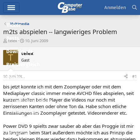
Hauptmenü
Anmelden
Multimedia
Ticker
m2ts abspielen -- langwieriges Problem
Tests
E
E
telex
10. Juni 2009
r
r
Downloads
s
s
telex
T
t
t
Gast
e
e
Preisvergleich
l
l
l
l
10. Juni 2009
#1
Forum
e
t
r
a
bis jetzt konnte ich mit dem Zoomplayer oder mit dem
Aktuelles
m
Mediaplayer classic immer meine AVCHD files abspielen, seit
kurzem stellen beide Player die Videos nur noch mit
Empfohlene Inhalte
zerrissenen Kanten oder ohne Ton da. Habe schon etliche
Neue Beiträge
Einstellungen im Zoomplayer getestet. Videorenderer etc.
Neueste Aktivitäten
Power DVD 9 spielts zwar sauber ab aber das Proggie ist mir
zu langsam beim Start außerdem möchte ich aus Prinzip die
Leserartikel
beiden kleinen Player wieder dazu bekommen es abzuspielen.