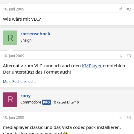
10. Juni 2009
#2
Wie wärs mit VLC?
rottenschock
R
Ensign
10. Juni 2009
#3
Alternativ zum VLC kann ich auch den
KMPlayer
empfehlen.
Der unterstützt das Format auch!
Mein Rechenknecht
rony
R
Commodore
PRO
🎅Rätsel-Elite ’10
10. Juni 2009
#4
mediaplayer classic und das Vista codec pack installieren,
dann biste rund um versorgt