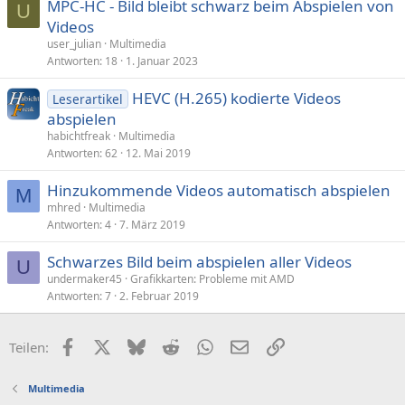
MPC-HC - Bild bleibt schwarz beim Abspielen von
U
Videos
user_julian
Multimedia
Antworten
18
1. Januar 2023
HEVC (H.265) kodierte Videos
Leserartikel
abspielen
habichtfreak
Multimedia
Antworten
62
12. Mai 2019
Hinzukommende Videos automatisch abspielen
M
mhred
Multimedia
Antworten
4
7. März 2019
Schwarzes Bild beim abspielen aller Videos
U
undermaker45
Grafikkarten: Probleme mit AMD
Antworten
7
2. Februar 2019
Facebook
X (Twitter)
Bluesky
Reddit
WhatsApp
E-Mail
Link
Teilen:
Multimedia