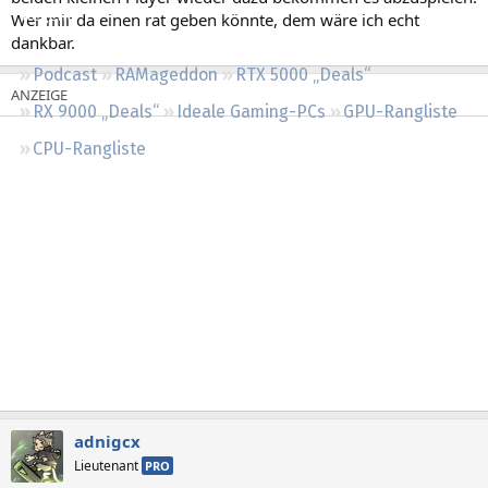
Regeln
Wer mir da einen rat geben könnte, dem wäre ich echt
dankbar.
Podcast
RAMageddon
RTX 5000 „Deals“
RX 9000 „Deals“
Ideale Gaming-PCs
GPU-Rangliste
CPU-Rangliste
adnigcx
Lieutenant
PRO