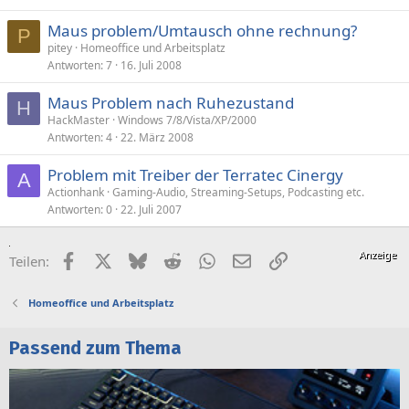
Maus problem/Umtausch ohne rechnung?
P
pitey
Homeoffice und Arbeitsplatz
Antworten
7
16. Juli 2008
Maus Problem nach Ruhezustand
H
HackMaster
Windows 7/8/Vista/XP/2000
Antworten
4
22. März 2008
Problem mit Treiber der Terratec Cinergy
A
Actionhank
Gaming-Audio, Streaming-Setups, Podcasting etc.
Antworten
0
22. Juli 2007
Facebook
X (Twitter)
Bluesky
Reddit
WhatsApp
E-Mail
Link
Teilen:
Homeoffice und Arbeitsplatz
Passend zum Thema