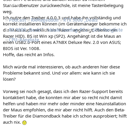
Regeln
Standardbenutzer zurückwechsle, ist meine Tastenbelegung
weg.
Ich nutze den Treiber 4.0.0.3 und habe ihn vollständig und
Podcast
RAMageddon
RTX 5000 „Deals“
korrekt installieren können (im Gerätemanager bekomme ich
die Maus auch wirklich als "Razer" angezeigt; ebenso ein
RX 9000 „Deals“
Ideale Gaming-PCs
GPU-Rangliste
Razer HID). BS ist Win xp (SP2). Angehängt ist die Maus an
CPU-Rangliste
einen USB2.0-Port eines A7N8X Deluxe Rev. 2.0 von ASUS;
BIOS ist Ver. 1008.
Hoffe, das reicht an Infos.
Mich würde mal interessieren, ob auch anderen hier diese
Probleme bekannt sind. Und vor allem: wie kann ich sie
lösen?
Vorweg sei noch gesagt, dass ich den Razer-Support bereits
kontaktiert habe, die konnten mir aber so recht nicht damit
helfen und haben mir mehr oder minder eine Neuinstallation
der Maus empfohlen, die mir aber nicht hilft. Auch den Beta-
Treiber für die Diamondback habe ich schon ausprobiert; hilft
auch nix.