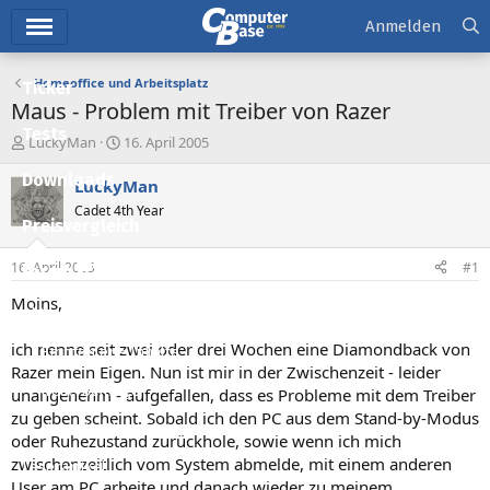
Hauptmenü
Anmelden
Homeoffice und Arbeitsplatz
Ticker
Maus - Problem mit Treiber von Razer
Tests
E
E
LuckyMan
16. April 2005
r
r
Downloads
s
s
LuckyMan
t
t
Cadet 4th Year
e
e
Preisvergleich
l
l
l
l
16. April 2005
#1
Forum
e
t
r
a
Moins,
Aktuelles
m
ich nenne seit zwei oder drei Wochen eine Diamondback von
Empfohlene Inhalte
Razer mein Eigen. Nun ist mir in der Zwischenzeit - leider
Neue Beiträge
unangenehm - aufgefallen, dass es Probleme mit dem Treiber
zu geben scheint. Sobald ich den PC aus dem Stand-by-Modus
Neueste Aktivitäten
oder Ruhezustand zurückhole, sowie wenn ich mich
zwischenzeitlich vom System abmelde, mit einem anderen
Leserartikel
User am PC arbeite und danach wieder zu meinem