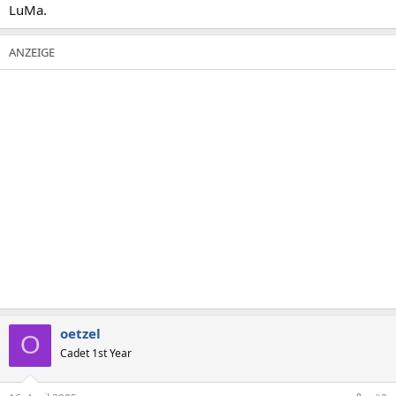
LuMa.
oetzel
O
Cadet 1st Year