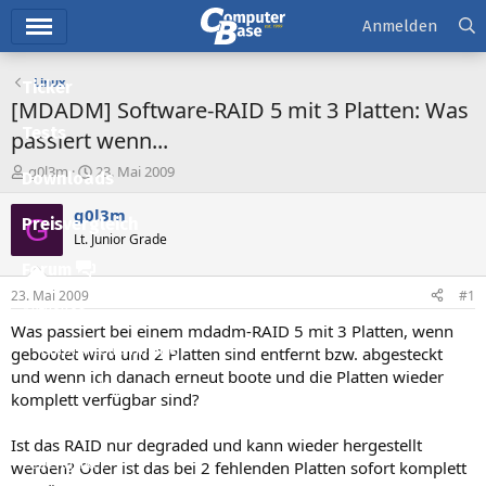
Hauptmenü
Anmelden
Linux
Ticker
[MDADM] Software-RAID 5 mit 3 Platten: Was
Tests
passiert wenn...
E
E
g0l3m
23. Mai 2009
Downloads
r
r
s
s
g0l3m
G
Preisvergleich
t
t
Lt. Junior Grade
e
e
l
l
Forum
l
l
23. Mai 2009
#1
e
t
Aktuelles
r
a
Was passiert bei einem mdadm-RAID 5 mit 3 Platten, wenn
m
Empfohlene Inhalte
gebootet wird und 2 Platten sind entfernt bzw. abgesteckt
und wenn ich danach erneut boote und die Platten wieder
Neue Beiträge
komplett verfügbar sind?
Neueste Aktivitäten
Ist das RAID nur degraded und kann wieder hergestellt
Leserartikel
werden? Oder ist das bei 2 fehlenden Platten sofort komplett