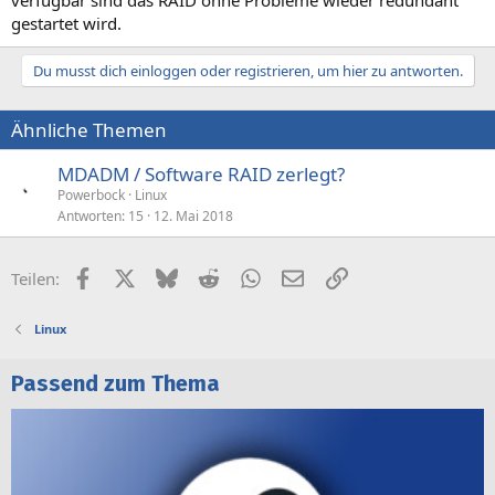
verfügbar sind das RAID ohne Probleme wieder redundant
gestartet wird.
Du musst dich einloggen oder registrieren, um hier zu antworten.
Ähnliche Themen
MDADM / Software RAID zerlegt?
Powerbock
Linux
Antworten
15
12. Mai 2018
Facebook
X (Twitter)
Bluesky
Reddit
WhatsApp
E-Mail
Link
Teilen:
Linux
Passend zum Thema