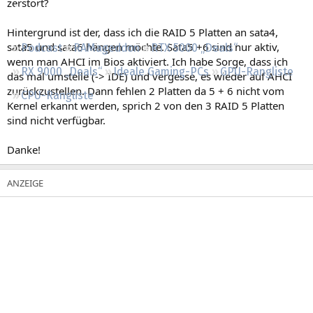
zerstört?
Regeln
Hintergrund ist der, dass ich die RAID 5 Platten an sata4,
sata5 und sata6 hängen möchte. Sata5 +6 sind nur aktiv,
Podcast
RAMageddon
RTX 5000 „Deals“
wenn man AHCI im Bios aktiviert. Ich habe Sorge, dass ich
RX 9000 „Deals“
Ideale Gaming-PCs
GPU-Rangliste
das mal umstelle (-> IDE) und vergesse, es wieder auf AHCI
zurückzustellen. Dann fehlen 2 Platten da 5 + 6 nicht vom
CPU-Rangliste
Kernel erkannt werden, sprich 2 von den 3 RAID 5 Platten
sind nicht verfügbar.
Danke!