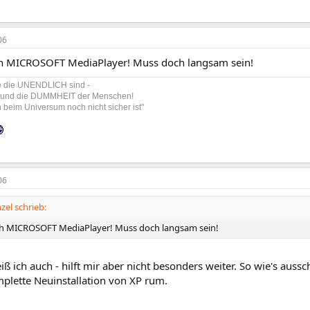
06
ch MICROSOFT MediaPlayer! Muss doch langsam sein!
ge die UNENDLICH sind -
 und die DUMMHEIT der Menschen!
beim Universum noch nicht sicher ist"
06
zel schrieb:
ch MICROSOFT MediaPlayer! Muss doch langsam sein!
iß ich auch - hilft mir aber nicht besonders weiter. So wie's aus
plette Neuinstallation von XP rum.