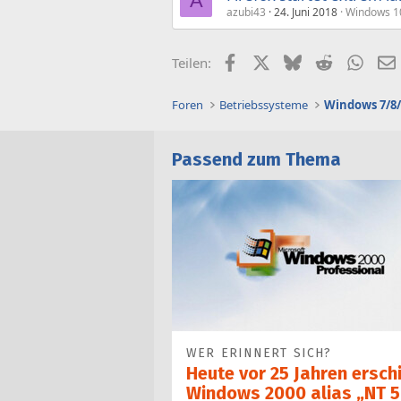
A
azubi43
24. Juni 2018
Windows 1
Facebook
X (Twitter)
Bluesky
Reddit
What
Teilen:
Foren
Betriebssysteme
Windows 7/8/
Passend zum Thema
WER ERINNERT SICH?
Heute vor 25 Jahren ersch
Windows 2000 alias „NT 5