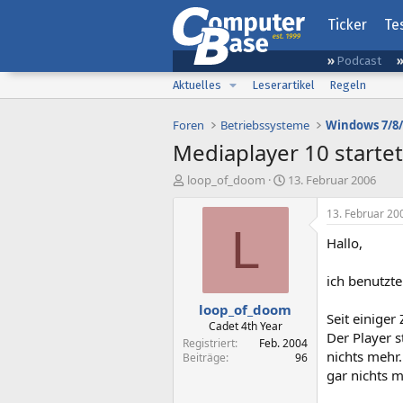
Ticker
Te
Podcast
Aktuelles
Leserartikel
Regeln
Foren
Betriebssysteme
Windows 7/8/
Mediaplayer 10 starte
E
E
loop_of_doom
13. Februar 2006
r
r
s
s
13. Februar 20
t
t
L
Hallo,
e
e
l
l
l
l
ich benutzt
e
t
loop_of_doom
r
a
Seit einiger
m
Cadet 4th Year
Der Player 
Registriert
Feb. 2004
nichts mehr
Beiträge
96
gar nichts m