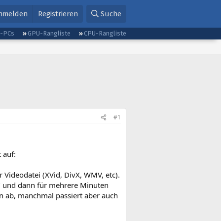
nmelden
Registrieren
Suche
g-PCs
GPU-Rangliste
CPU-Rangliste
#1
 auf:
r Videodatei (XVid, DivX, WMV, etc).
g" und dann für mehrere Minuten
en ab, manchmal passiert aber auch