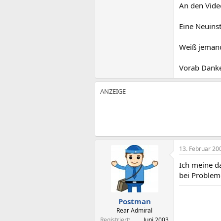
An den Video
Eine Neuins
Weiß jemand
Vorab Dank
13. Februar 20
Ich meine da
bei Problem
Postman
Rear Admiral
Registriert
Juni 2003