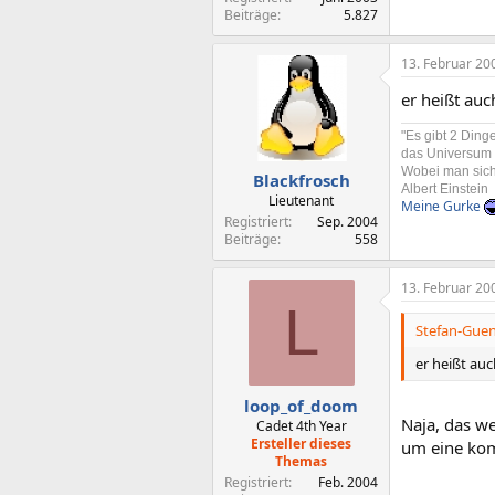
Beiträge
5.827
13. Februar 20
er heißt au
"Es gibt 2 Din
das Universum
Wobei man sich 
Blackfrosch
Albert Einstein
Lieutenant
Meine Gurke
Registriert
Sep. 2004
Beiträge
558
13. Februar 20
L
Stefan-Guen
er heißt au
loop_of_doom
Naja, das we
Cadet 4th Year
Ersteller dieses
um eine kom
Themas
Registriert
Feb. 2004