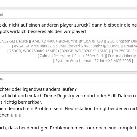
06
t du nicht auf einen anderen player zurück? dann bleibt dir die neu
ibts wirklich besseres als den wmplayer!
8N32-SLI Deluxe
][
AMD X2 4400+ @2640mhz @1.35v @H2O
][
2GB Kingston Du
[
eVGA GeForce 8800GTS SuperClocked 576/850mhz @680/950
][
Creativ
[
250GB, WDC2500KS 16MB
]+[
320GB, WDC3200KS 16MB
]+[
2x 250GB, Sa
[
Zalman Reserator 1 Plus + 360er Radi
][
Enermax Libert
[
System: Vista Ultimate 32-bit + XP MCE 2005
]
06
ächter oder irgendwas anders laufen?
t schlicht und einfach Deine Registry vermöhrt oder *.dll Dateie
t richtig bemerkbar.
en dennoch ein Problem sein. Neuinstallion bringt bei denen nic
chen u.u.u.
ch, dass bei derartigen Problemen meist nur noch eine komplette 