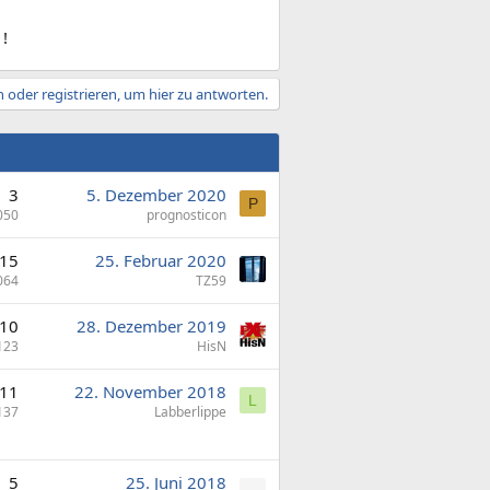
 !
 oder registrieren, um hier zu antworten.
3
5. Dezember 2020
P
050
prognosticon
15
25. Februar 2020
064
TZ59
10
28. Dezember 2019
123
HisN
11
22. November 2018
L
137
Labberlippe
5
25. Juni 2018