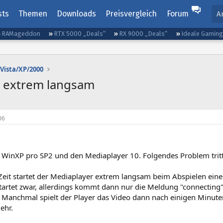
sts
Themen
Downloads
Preisvergleich
Forum
A
RAMageddon
RTX 5000 „Deals“
RX 9000 „Deals“
Ideale Gamin
Vista/XP/2000
t extrem langsam
06
e WinXP pro SP2 und den Mediaplayer 10. Folgendes Problem tritt
 Zeit startet der Mediaplayer extrem langsam beim Abspielen eine
startet zwar, allerdings kommt dann nur die Meldung "connectin
. Manchmal spielt der Player das Video dann nach einigen Minut
ehr.