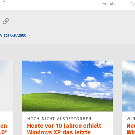
Aufrufe
1.
0
sApp
E-Mail
Link
Vista/XP/2000
NOCH NICHT AUSGESTORBEN
WI
ien
Heute vor 10 Jahren erhielt
Ne
.0“
Windows XP das letzte
Wi