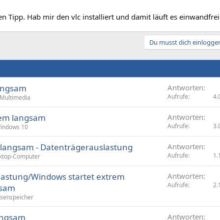
n Tipp. Hab mir den vlc installiert und damit läuft es einwandfrei
Du musst dich einloggen
Langsam
Antworten
Aufrufe
4.
Multimedia
rem langsam
Antworten
Aufrufe
3.
indows 10
m langsam - Datenträgerauslastung
Antworten
Aufrufe
1.
ktop-Computer
lastung/Windows startet extrem
Antworten
Aufrufe
2.
gsam
senspeicher
langsam
Antworten