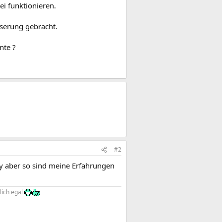
ei funktionieren.
sserung gebracht.
nte ?
#2
ry aber so sind meine Erfahrungen
lich egal