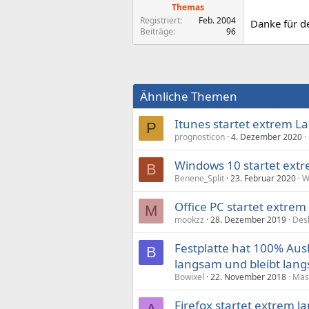
Themas
Registriert
Feb. 2004
Danke für de
Beiträge
96
Ähnliche Themen
Itunes startet extrem 
P
prognosticon
4. Dezember 2020
Windows 10 startet ext
B
Benene_Split
23. Februar 2020
W
Office PC startet extre
M
mookzz
28. Dezember 2019
Des
Festplatte hat 100% Aus
B
langsam und bleibt lan
Bowixel
22. November 2018
Mas
Firefox startet extrem 