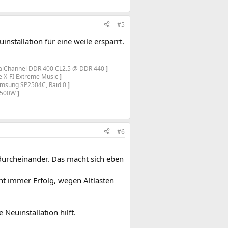
#5
installation für eine weile ersparrt.
alChannel DDR 400 CL2.5 @ DDR 440
]
e X-FI Extreme Music
]
msung SP2504C, Raid 0
]
y 500W
]
#6
n durcheinander. Das macht sich eben
ht immer Erfolg, wegen Altlasten
Neuinstallation hilft.