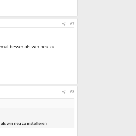
#7
emal besser als win neu zu
#8
als win neu zu installieren