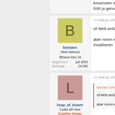
Ansonsten m
Gibt ja genug
13. Februar 20
B
vll fehlt ei
aber nimm ei
installieren
bensen
Fleet Admiral
🎅Rätsel-Elite ’24
Registriert
Juli 2003
Beiträge
24.390
14. Februar 20
L
bensen schr
vll fehlt ei
aber nimm ei
loop_of_doom
Cadet 4th Year
Ersteller dieses