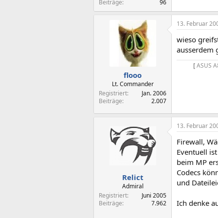
Beiträge
96
13. Februar 20
wieso greifs
ausserdem g
[
ASUS A
flooo
Lt. Commander
Registriert
Jan. 2006
Beiträge
2.007
13. Februar 20
Firewall, W
Eventuell is
beim MP ers
Codecs könn
Relict
und Dateilei
Admiral
Registriert
Juni 2005
Ich denke au
Beiträge
7.962