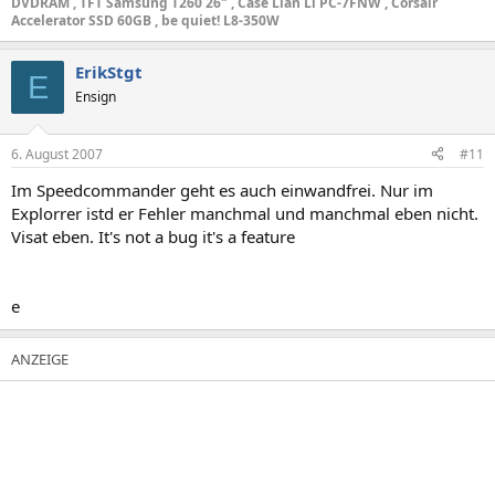
DVDRAM , TFT Samsung T260 26" , Case Lian Li PC-7FNW , Corsair
Accelerator SSD 60GB , be quiet! L8-350W
ErikStgt
E
Ensign
6. August 2007
#11
Im Speedcommander geht es auch einwandfrei. Nur im
Explorrer istd er Fehler manchmal und manchmal eben nicht.
Visat eben. It's not a bug it's a feature
e