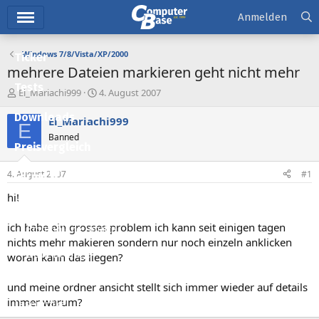
Hauptmenü
Anmelden
Windows 7/8/Vista/XP/2000
Ticker
mehrere Dateien markieren geht nicht mehr
Tests
E
E
El_Mariachi999
4. August 2007
r
r
Downloads
s
s
El_Mariachi999
E
t
t
Banned
e
e
Preisvergleich
l
l
l
l
4. August 2007
#1
Forum
e
t
r
a
hi!
Aktuelles
m
ich habe ein grosses problem ich kann seit einigen tagen
Empfohlene Inhalte
nichts mehr makieren sondern nur noch einzeln anklicken
Neue Beiträge
woran kann das liegen?
Neueste Aktivitäten
und meine ordner ansicht stellt sich immer wieder auf details
immer warum?
Leserartikel