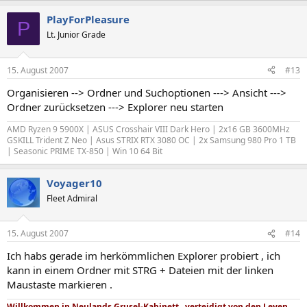
PlayForPleasure
P
Lt. Junior Grade
15. August 2007
#13
Organisieren --> Ordner und Suchoptionen ---> Ansicht --->
Ordner zurücksetzen ---> Explorer neu starten
AMD Ryzen 9 5900X | ASUS Crosshair VIII Dark Hero | 2x16 GB 3600MHz
GSKILL Trident Z Neo | Asus STRIX RTX 3080 OC | 2x Samsung 980 Pro 1 TB
| Seasonic PRIME TX-850 | Win 10 64 Bit
Voyager10
Fleet Admiral
15. August 2007
#14
Ich habs gerade im herkömmlichen Explorer probiert , ich
kann in einem Ordner mit STRG + Dateien mit der linken
Maustaste markieren .
Willkommen in Neulands Grusel-Kabinett , verteidigt von den Leyen