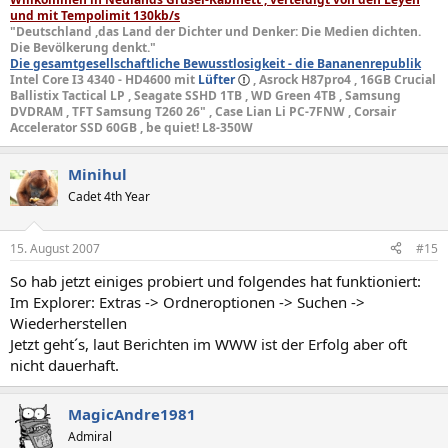
und mit Tempolimit 130kb/s
"Deutschland ,das Land der Dichter und Denker: Die Medien dichten.
Die Bevölkerung denkt."
Die gesamtgesellschaftliche Bewusstlosigkeit - die Bananenrepublik
Intel Core I3 4340 - HD4600 mit
Lüfter
, Asrock H87pro4 , 16GB Crucial
Ballistix Tactical LP , Seagate SSHD 1TB , WD Green 4TB , Samsung
DVDRAM , TFT Samsung T260 26" , Case Lian Li PC-7FNW , Corsair
Accelerator SSD 60GB , be quiet! L8-350W
Minihul
Cadet 4th Year
15. August 2007
#15
So hab jetzt einiges probiert und folgendes hat funktioniert:
Im Explorer: Extras -> Ordneroptionen -> Suchen ->
Wiederherstellen
Jetzt geht´s, laut Berichten im WWW ist der Erfolg aber oft
nicht dauerhaft.
MagicAndre1981
Admiral