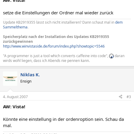
AW: Vista!
setze die Einstellungen der Ordner mal wieder zurück
Update KB2919355 lässt sich nicht installieren? Dann schaut mal in
dem
Sammelthema
.
Speicherplatz nach der Installation des Updates KB2919355
zurückgewinnen
http://www.winvistaside.de/forum/index.php?showtopic=5546
"A programmer is just a tool which converts caffeine into code",
daran
wirds wohl liegen, dass ich Abends nie pennen kann.
Niklas K.
Ensign
4. August 2007
#3
AW: Vista!
Könnte eine einstellung in der ordenroption sein. Schau da
mal.