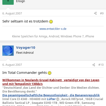
Ensign
6. August 2007
#9
Sehr seltsam ist es trotzdem
www.entwickler-x.de
Kleine Spielchen für Amiga, Android, Windows Phone 7, iPhone​
Voyager10
Fleet Admiral
6. August 2007
#10
Im Total Commander gehts
Willkommen in Neulands Grusel-Kabinett , verteidigt von den Leyen
und mit Tempolimit 130kb/s
"Deutschland ,das Land der Dichter und Denker: Die Medien dichten.
Die Bevölkerung denkt."
Die gesamtgesellschaftliche Bewusstlosigkeit - die Bananenrepublik
Intel Core I3 4340 - HD4600 mit
Lüfter
, Asrock H87pro4 , 16GB Crucial
Ballistix Tactical LP , Seagate SSHD 1TB , WD Green 4TB , Samsung