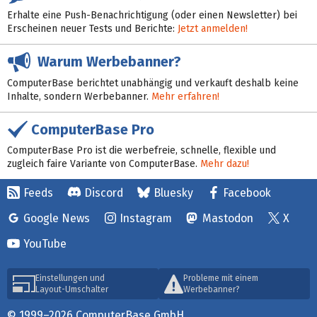
Erhalte eine Push-Benachrichtigung (oder einen Newsletter) bei
Erscheinen neuer Tests und Berichte:
Jetzt anmelden!
Warum Werbebanner?
ComputerBase berichtet unabhängig und verkauft deshalb keine
Inhalte, sondern Werbebanner.
Mehr erfahren!
ComputerBase Pro
ComputerBase Pro ist die werbefreie, schnelle, flexible und
zugleich faire Variante von ComputerBase.
Mehr dazu!
Feeds
Discord
Bluesky
Facebook
Google News
Instagram
Mastodon
X
YouTube
Einstellungen und
Probleme mit einem
Layout-Umschalter
Werbebanner?
© 1999–2026 ComputerBase GmbH