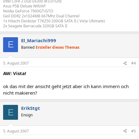
Intel Core 2 Duo E6300 @3.01Ghz
Asus P5B Deluxe Wifi/AP
Nvidia GeForce 7900GT/GTO
Geil DDR2 2x1024MB 667Mhz Dual Channel
1x Hitachi Deskstar T7K250 200GB SATA II ( Vista Ultimate)
2x Seagate Barracuda 320GB SATA II
El_Mariachi999
E
Banned
Ersteller dieses Themas
5. August 2007
#4
AW: Vista!
ok das mit der ansicht geht jetzt aber ich kann immern och
nicht makieren?
ErikStgt
E
Ensign
5. August 2007
#5