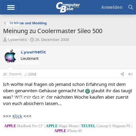
Hauptmenü
Anmelden
Gehäuse und Modding
Ticker
Meinung zu Coolermaster Sileo 500
Tests
E
E
Cybernetic
26. Dezember 2008
r
r
Downloads
s
s
Cybernetic
t
t
Lieutenant
e
e
Preisvergleich
l
l
l
l
26. Dezember 2008
#1
Forum
e
t
r
a
Ich wollte mal fragen ob jemand schon Erfahrung mit dem
Aktuelles
m
oben genannten Gehäuse gemacht hat
glaubt ihr das taugt
was? Will mir das in der nächsten Woche kaufen aber zuerst
Empfohlene Inhalte
von euch absichern lassen...
Neue Beiträge
>>>
Klick
<<<
Neueste Aktivitäten
APPLE
MacBook Pro 13" |
APPLE
Magic Mouse |
TEUFEL
Concept E Magnum PE |
Leserartikel
APPLE
iPhone 4S