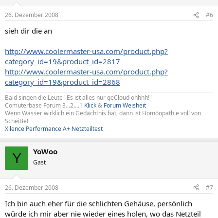
26. Dezember 2008
#6
sieh dir die an
http://www.coolermaster-usa.com/product.php?
category_id=19&product_id=2817
http://www.coolermaster-usa.com/product.php?
category_id=19&product_id=2868
Bald singen die Leute "Es ist alles nur geCloud ohhhh!"
Comuterbase Forum 3...2....1
Klick
&
Forum Weisheit
Wenn Wasser wirklich ein Gedächtnis hat, dann ist Homöopathie voll von
ScheiBe!
Xilence Performance A+ Netzteiltest
YoWoo
Y
Gast
26. Dezember 2008
#7
Ich bin auch eher für die schlichten Gehäuse, persönlich
würde ich mir aber nie wieder eines holen, wo das Netzteil