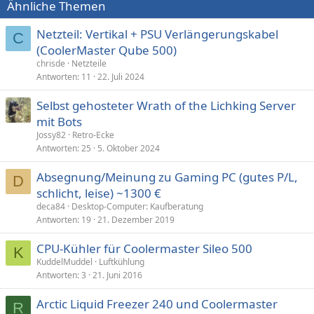
Ähnliche Themen
Netzteil: Vertikal + PSU Verlängerungskabel
C
(CoolerMaster Qube 500)
chrisde
Netzteile
Antworten
11
22. Juli 2024
Selbst gehosteter Wrath of the Lichking Server
mit Bots
Jossy82
Retro-Ecke
Antworten
25
5. Oktober 2024
Absegnung/Meinung zu Gaming PC (gutes P/L,
D
schlicht, leise) ~1300 €
deca84
Desktop-Computer: Kaufberatung
Antworten
19
21. Dezember 2019
CPU-Kühler für Coolermaster Sileo 500
K
KuddelMuddel
Luftkühlung
Antworten
3
21. Juni 2016
Arctic Liquid Freezer 240 und Coolermaster
R