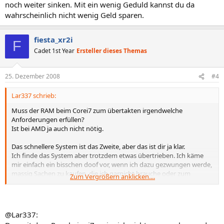
noch weiter sinken. Mit ein wenig Geduld kannst du da
wahrscheinlich nicht wenig Geld sparen.
fiesta_xr2i
F
Cadet 1st Year
Ersteller dieses Themas
25. Dezember 2008
#4
Lar337 schrieb:
Muss der RAM beim Corei7 zum übertakten irgendwelche
Anforderungen erfüllen?
Ist bei AMD ja auch nicht nötig.
Das schnellere System ist das Zweite, aber das ist dir ja klar.
Ich finde das System aber trotzdem etwas übertrieben. Ich käme
mir einfach ein bisschen doof vor, wenn ich dazu gezwungen werde,
massig Sachen zu kaufen, die ich garnicht brauche oder zum
Zum Vergrößern anklicken....
großen Teil nichtmal kenne, nur damit ich nen Core i7 nutzen kann.
200-300€ für ein Mainboard, ist klar
Klar ist der Corei7 momentan die schnellste CPU, solange man mehr
@Lar337:
als 4 Threads laufen hat (die auch wirklich Rechenzeit