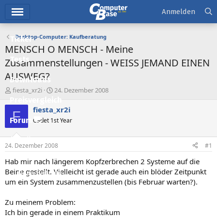
Hauptmenü
Anmelden
Desktop-Computer: Kaufberatung
Ticker
MENSCH O MENSCH - Meine
Tests
Zusammenstellungen - WEISS JEMAND EINEN
AUSWEG?
Downloads
E
E
fiesta_xr2i
24. Dezember 2008
r
r
Preisvergleich
s
s
fiesta_xr2i
F
t
t
Forum
Cadet 1st Year
e
e
l
l
Aktuelles
l
l
24. Dezember 2008
#1
e
t
Empfohlene Inhalte
r
a
Hab mir nach längerem Kopfzerbrechen 2 Systeme auf die
m
Beine gestellt. Vielleicht ist gerade auch ein blöder Zeitpunkt
Neue Beiträge
um ein System zusammenzustellen (bis Februar warten?).
Neueste Aktivitäten
Zu meinem Problem:
Leserartikel
Ich bin gerade in einem Praktikum