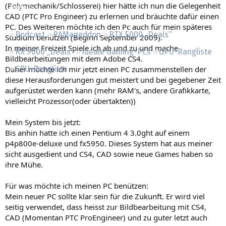
(Polymechanik/Schlosserei) hier hätte ich nun die Gelegenheit
Regeln
CAD (PTC Pro Engineer) zu erlernen und bräuchte dafür einen
PC. Des Weiteren möchte ich den Pc auch für mein späteres
Podcast
RAMageddon
RTX 5000 „Deals“
Studium benützen (Beginn September 2009).
In meiner Freizeit Spiele ich ab und zu und mache
RX 9000 „Deals“
Ideale Gaming-PCs
GPU-Rangliste
Bildbearbeitungen mit dem Adobe CS4.
Daher möchte ich mir jetzt einen PC zusammenstellen der
CPU-Rangliste
diese Herausforderungen gut meistert und bei gegebener Zeit
aufgerüstet werden kann (mehr RAM's, andere Grafikkarte,
vielleicht Prozessor(oder übertakten))
Mein System bis jetzt:
Bis anhin hatte ich einen Pentium 4 3.0ght auf einem
p4p800e-deluxe und fx5950. Dieses System hat aus meiner
sicht ausgedient und CS4, CAD sowie neue Games haben so
ihre Mühe.
Für was möchte ich meinen PC benützen:
Mein neuer PC sollte klar sein für die Zukunft. Er wird viel
seitig verwendet, dass heisst zur Bildbearbeitung mit CS4,
CAD (Momentan PTC ProEngineer) und zu guter letzt auch