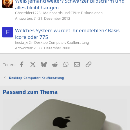
Weiß jemand weiter? Schwarzer Bildschirm und
alles bleibt hängen
Ghostrider1223
Mainboards und CPUs: Diskussionen
Antworten
7
21. Dezember 2012
Welches System würdet ihr empfehlen? Basis
F
icore oder 775
fiesta_xr2i
Desktop-Computer: Kaufberatung
Antworten
2
22. Dezember 2008
Facebook
X (Twitter)
Bluesky
Reddit
WhatsApp
E-Mail
Link
Teilen:
Desktop-Computer: Kaufberatung
Passend zum Thema