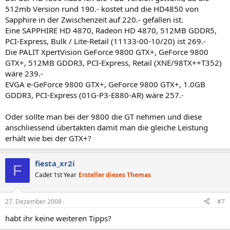
512mb Version rund 190.- kostet und die HD4850 von
Sapphire in der Zwischenzeit auf 220.- gefallen ist.
Eine SAPPHIRE HD 4870, Radeon HD 4870, 512MB GDDR5,
PCI-Express, Bulk / Lite-Retail (11133-00-10/20) ist 269.-
Die PALIT XpertVision GeForce 9800 GTX+, GeForce 9800
GTX+, 512MB GDDR3, PCI-Express, Retail (XNE/98TX++T352)
wäre 239.-
EVGA e-GeForce 9800 GTX+, GeForce 9800 GTX+, 1.0GB
GDDR3, PCI-Express (01G-P3-E880-AR) wäre 257.-
Oder sollte man bei der 9800 die GT nehmen und diese
anschliessend übertakten damit man die gleiche Leistung
erhält wie bei der GTX+?
fiesta_xr2i
F
Cadet 1st Year
Ersteller dieses Themas
27. Dezember 2008
#7
habt ihr keine weiteren Tipps?