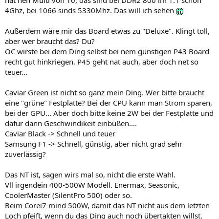
hat nen Multi von 10, das sind bei DDR2 800 im 1:1 schon
4Ghz, bei 1066 sinds 5330Mhz. Das will ich sehen
Außerdem wäre mir das Board etwas zu "Deluxe". Klingt toll,
aber wer braucht das? Du?
OC wirste bei dem Ding selbst bei nem günstigen P43 Board
recht gut hinkriegen. P45 geht nat auch, aber doch net so
teuer...
Caviar Green ist nicht so ganz mein Ding. Wer bitte braucht
eine "grüne" Festplatte? Bei der CPU kann man Strom sparen,
bei der GPU... Aber doch bitte keine 2W bei der Festplatte und
dafür dann Geschwindikeit einbüßen....
Caviar Black -> Schnell und teuer
Samsung F1 -> Schnell, günstig, aber nicht grad sehr
zuverlässig?
Das NT ist, sagen wirs mal so, nicht die erste Wahl.
Vll irgendein 400-500W Modell. Enermax, Seasonic,
CoolerMaster (SilentPro 500) oder so.
Beim Corei7 mind 500W, damit das NT nicht aus dem letzten
Loch pfeift, wenn du das Ding auch noch übertakten willst.