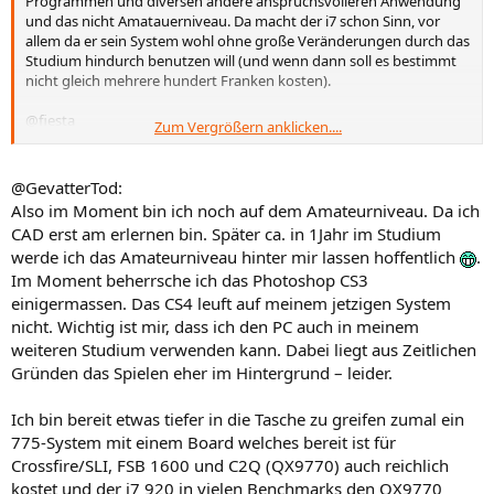
Programmen und diversen andere anspruchsvolleren Anwendung
und das nicht Amatauerniveau. Da macht der i7 schon Sinn, vor
allem da er sein System wohl ohne große Veränderungen durch das
Studium hindurch benutzen will (und wenn dann soll es bestimmt
nicht gleich mehrere hundert Franken kosten).
@fiesta
Zum Vergrößern anklicken....
Wenn du das PC wirklich so emsig für CAD und viele andere
anspruchsvolle Aufgaben gerade im Studium nutzen willst und du
bereit bist, ein bisschen tiefer in den Geldbeutel zu greifen, ist ein
@GevatterTod:
zukunftssicheres i7-System sinnvoll. Ob du da unbedingt OC-
Also im Moment bin ich noch auf dem Amateurniveau. Da ich
Potential einplanen musst, sei mal dahin gestellt. Meiner Meinung
CAD erst am erlernen bin. Später ca. in 1Jahr im Studium
nach brauchst du das nicht, aber wenn du eine unstillbare Freude
werde ich das Amateurniveau hinter mir lassen hoffentlich
.
daran hast.
Im Moment beherrsche ich das Photoshop CS3
Leider kenne ich mich mit dem i7 noch nicht aus und kann dir daher
einigermassen. Das CS4 leuft auf meinem jetzigen System
keine Empfehlung für ein geeignetes Board und sinnvollen RAM
nicht. Wichtig ist mir, dass ich den PC auch in meinem
nennen, aber da geht es sicherlich noch etwas günstiger ohne dass
weiteren Studium verwenden kann. Dabei liegt aus Zeitlichen
du nennenswerte Nachteile zu befürchten hast. Allerdings solltest
Gründen das Spielen eher im Hintergrund – leider.
du dich fragen, wie lange du mit dem Kauf warten kannst, dann die
Preise für den i7 und die nötige Peripherie sinkt stetig und wir im
Ich bin bereit etwas tiefer in die Tasche zu greifen zumal ein
neuen Jahr noch weiter sinken. Mit ein wenig Geduld kannst du da
wahrscheinlich nicht wenig Geld sparen.
775-System mit einem Board welches bereit ist für
Crossfire/SLI, FSB 1600 und C2Q (QX9770) auch reichlich
kostet und der i7 920 in vielen Benchmarks den QX9770