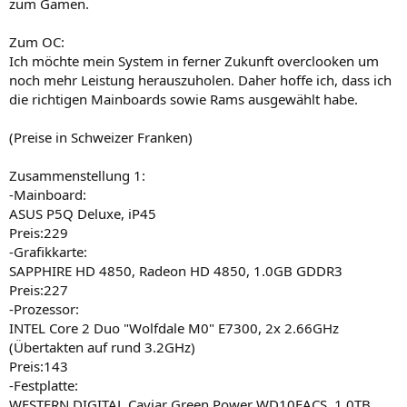
zum Gamen.
Zum OC:
Ich möchte mein System in ferner Zukunft overclooken um
noch mehr Leistung herauszuholen. Daher hoffe ich, dass ich
die richtigen Mainboards sowie Rams ausgewählt habe.
(Preise in Schweizer Franken)
Zusammenstellung 1:
-Mainboard:
ASUS P5Q Deluxe, iP45
Preis:229
-Grafikkarte:
SAPPHIRE HD 4850, Radeon HD 4850, 1.0GB GDDR3
Preis:227
-Prozessor:
INTEL Core 2 Duo "Wolfdale M0" E7300, 2x 2.66GHz
(Übertakten auf rund 3.2GHz)
Preis:143
-Festplatte:
WESTERN DIGITAL Caviar Green Power WD10EACS, 1.0TB