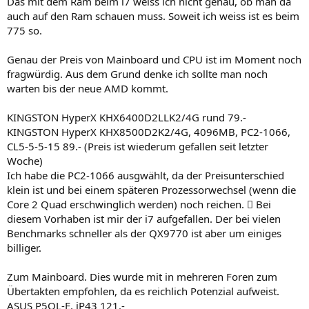
Das mit dem Ram beim i7 weiss ich nicht genau, ob man da
beanspruchen). Aber für den Preis mit eher fragwürdigem P/L.
auch auf den Ram schauen muss. Soweit ich weiss ist es beim
775 so.
Beim C2D E7 kannste dir übrigens den DDR2 1066 RAM sparen, in
die Regionen wirste eh nicht kommen. Der E7300 hat nen Multi von
10, das sind bei DDR2 800 im 1:1 schon 4Ghz, bei 1066 sinds
Genau der Preis von Mainboard und CPU ist im Moment noch
5330Mhz. Das will ich sehen
fragwürdig. Aus dem Grund denke ich sollte man noch
warten bis der neue AMD kommt.
Außerdem wäre mir das Board etwas zu "Deluxe". Klingt toll, aber
wer braucht das? Du?
KINGSTON HyperX KHX6400D2LLK2/4G rund 79.-
OC wirste bei dem Ding selbst bei nem günstigen P43 Board recht
gut hinkriegen. P45 geht nat auch, aber doch net so teuer...
KINGSTON HyperX KHX8500D2K2/4G, 4096MB, PC2-1066,
CL5-5-5-15 89.- (Preis ist wiederum gefallen seit letzter
Caviar Green ist nicht so ganz mein Ding. Wer bitte braucht eine
Woche)
"grüne" Festplatte? Bei der CPU kann man Strom sparen, bei der
Ich habe die PC2-1066 ausgwählt, da der Preisunterschied
GPU... Aber doch bitte keine 2W bei der Festplatte und dafür dann
klein ist und bei einem späteren Prozessorwechsel (wenn die
Geschwindikeit einbüßen....
Core 2 Quad erschwinglich werden) noch reichen.  Bei
Caviar Black -> Schnell und teuer
Samsung F1 -> Schnell, günstig, aber nicht grad sehr zuverlässig?
diesem Vorhaben ist mir der i7 aufgefallen. Der bei vielen
Benchmarks schneller als der QX9770 ist aber um einiges
Das NT ist, sagen wirs mal so, nicht die erste Wahl.
billiger.
Vll irgendein 400-500W Modell. Enermax, Seasonic, CoolerMaster
(SilentPro 500) oder so.
Zum Mainboard. Dies wurde mit in mehreren Foren zum
Beim Corei7 mind 500W, damit das NT nicht aus dem letzten Loch
Übertakten empfohlen, da es reichlich Potenzial aufweist.
pfeift, wenn du das Ding auch noch übertakten willst. Bei dem Ding
hat Intel wohl wieder an den
guten
alten
P4 gedacht. Nur diesmal
ASUS P5QL-E, iP43 121.-