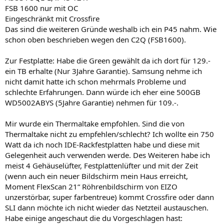
kann die Kochplatte auch rechnen
FSB 1600 nur mit OC
Eingeschränkt mit Crossfire
Würde möglicherweise eher ne HD4870 1GB nehmen. Die HD4850
Das sind die weiteren Gründe weshalb ich ein P45 nahm. Wie
1GB ist irgendwie so ne halbe Sache... Entweder günstig und ne
schon oben beschrieben wegen den C2Q (FSB1600).
HD4850 512MB oder gleich Leistung UND Speicher
Wenn du bis Februar wartest, könntest du nen Phenom II nehmen.
Zur Festplatte: Habe die Green gewählt da ich dort für 129.-
Richtig kühl bleibt der wohl auch nicht beim OCen, aber an den
ein TB erhalte (Nur 3Jahre Garantie). Samsung nehme ich
Nehalem kommt momentan wohl nurnoch der alte Phenom I 9950
nicht damit hatte ich schon mehrmals Probleme und
ran...
schlechte Erfahrungen. Dann würde ich eher eine 500GB
WD5002ABYS (5Jahre Garantie) nehmen für 109.-.
Mir wurde ein Thermaltake empfohlen. Sind die von
Thermaltake nicht zu empfehlen/schlecht? Ich wollte ein 750
Watt da ich noch IDE-Rackfestplatten habe und diese mit
Gelegenheit auch verwenden werde. Des Weiteren habe ich
meist 4 Gehäuselüfter, Festplattenlüfter und mit der Zeit
(wenn auch ein neuer Bildschirm mein Haus erreicht,
Moment FlexScan 21“ Röhrenbildschirm von EIZO
unzerstörbar, super farbentreue) kommt Crossfire oder dann
SLI dann möchte ich nicht wieder das Netzteil austauschen.
Habe einige angeschaut die du Vorgeschlagen hast: